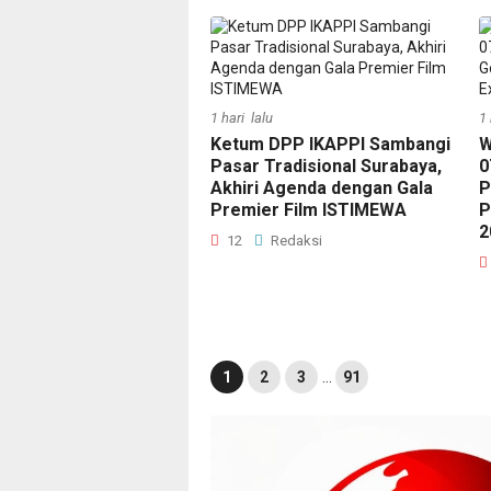
1 hari lalu
1 
Ketum DPP IKAPPI Sambangi
W
Pasar Tradisional Surabaya,
0
Akhiri Agenda dengan Gala
P
Premier Film ISTIMEWA
P
2
12
Redaksi
1
2
3
…
91