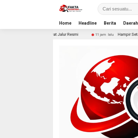
Home
Headline
Berita
Daerah
erizinan Harus Lewat Jalur Resmi
Hampir Setahun Pasca
11 jam lalu