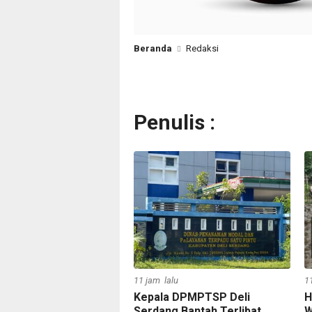
Beranda
Redaksi
Penulis :
11 jam lalu
1
Kepala DPMPTSP Deli
H
Serdang Bantah Terlibat
W