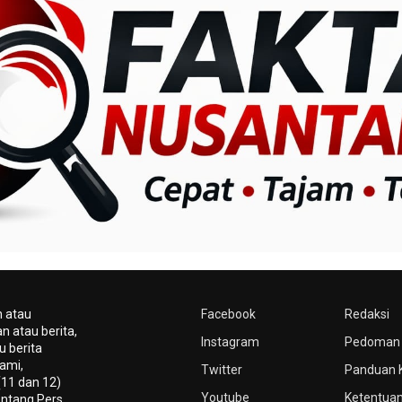
n atau
Facebook
Redaksi
n atau berita,
Instagram
Pedoman 
u berita
ami,
Twitter
Panduan 
(11 dan 12)
Youtube
Ketentuan
ntang Pers.