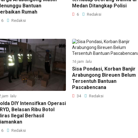
enunggu Bantuan
Medan Ditangkap Polisi
erbaikan Rumah
6
Redaksi
6
Redaksi
16 jam lalu
Sisa Pondasi, Korban Banjir
Arabungong Bireuen Belum
Tersentuh Bantuan
Pascabencana
2 jam lalu
34
Redaksi
olda DIY Intensifkan Operasi
RYD, Belasan Ribu Botol
iras Ilegal Berhasil
iamankan
6
Redaksi