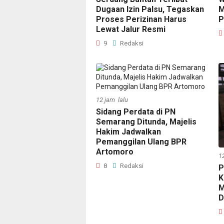
Dugaan Izin Palsu, Tegaskan
M
Proses Perizinan Harus
P
Lewat Jalur Resmi
9
Redaksi
12 jam lalu
Sidang Perdata di PN
Semarang Ditunda, Majelis
Hakim Jadwalkan
Pemanggilan Ulang BPR
Artomoro
1
8
Redaksi
P
K
M
D