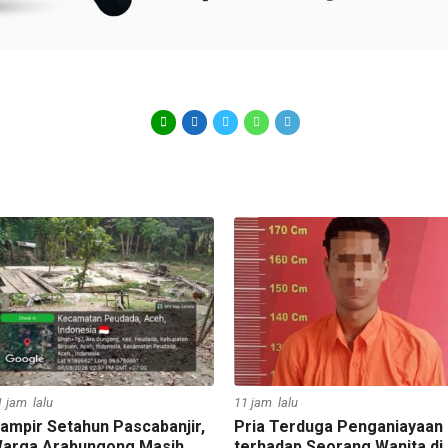
1 jam lalu
11 jam lalu
ampir Setahun Pascabanjir,
Pria Terduga Penganiayaan
arga Arabungong Masih
terhadap Seorang Wanita di