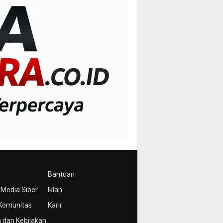
Bantuan
Media Siber
Iklan
Komunitas
Karir
 dan Kebijakan