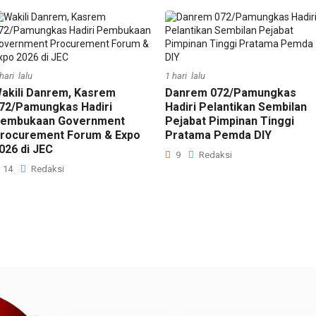
hari lalu
1 hari lalu
akili Danrem, Kasrem
Danrem 072/Pamungkas
72/Pamungkas Hadiri
Hadiri Pelantikan Sembilan
embukaan Government
Pejabat Pimpinan Tinggi
rocurement Forum & Expo
Pratama Pemda DIY
026 di JEC
9
Redaksi
14
Redaksi