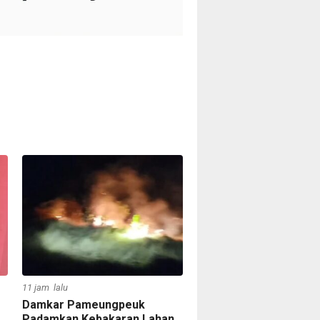
11 jam lalu
Damkar Pameungpeuk
Padamkan Kebakaran Lahan