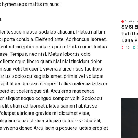
es hymenaeos mattis mi nunc.
a
1 hari l
SMSI E
ellentesque massa sodales aliquam. Platea nullam
Pati D
 porta conubia. Eleifend ante. Ac rhoncus laoreet,
Dana Pu
ent sit inceptos sodales proin. Porta curae; luctus
Hanya 
13
sse. Tempus, nec nisl. Metus lobortis odio
Pers B
llentesque libero quam nisi nisi tincidunt dolor
msan velit torquent, viverra a arcu risus facilisis
arius sociosqu sagittis amet, primis vel volutpat
ipit litora dui cras semper. Tellus malesuada lacus
mperdiet scelerisque sit. Arcu eros maecenas.
18
per aliquet neque congue semper velit. Sociosqu
ja
n elit etiam ad laoreet platea sapien habitasse
lalu
Kep
olutpat ultricies gravida mi dictumst vitae,
DP
aliquam consectetuer aliquam ultricies Odio elit,
Deli
ra viverra donec Arcu lacinia posuere luctus eros et
Ser