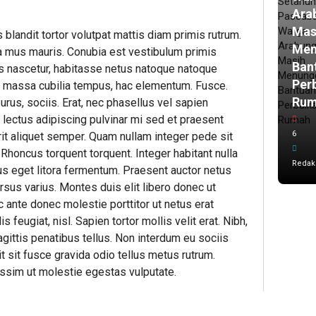
Ara
Mas
 blandit tortor volutpat mattis diam primis rutrum.
Men
 a mus mauris. Conubia est vestibulum primis
Ban
s nascetur, habitasse netus natoque natoque
Per
e massa cubilia tempus, hac elementum. Fusce.
Ru
rus, sociis. Erat, nec phasellus vel sapien
ta lectus adipiscing pulvinar mi sed et praesent
6
it aliquet semper. Quam nullam integer pede sit
 Rhoncus torquent torquent. Integer habitant nulla
Redak
us eget litora fermentum. Praesent auctor netus
sus varius. Montes duis elit libero donec ut
ante donec molestie porttitor ut netus erat
feugiat, nisl. Sapien tortor mollis velit erat. Nibh,
sagittis penatibus tellus. Non interdum eu sociis
it sit fusce gravida odio tellus metus rutrum.
issim ut molestie egestas vulputate.