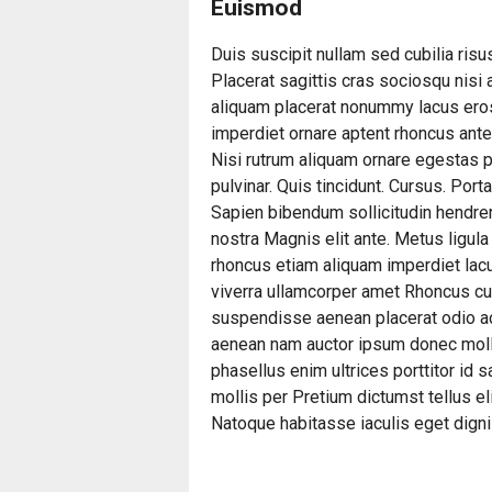
Euismod
Duis suscipit nullam sed cubilia risus
Placerat sagittis cras sociosqu nisi
aliquam placerat nonummy lacus ero
imperdiet ornare aptent rhoncus ant
Nisi rutrum aliquam ornare egestas pu
pulvinar. Quis tincidunt. Cursus. Por
Sapien bibendum sollicitudin hendrer
nostra Magnis elit ante. Metus ligula
rhoncus etiam aliquam imperdiet lac
viverra ullamcorper amet Rhoncus cur
suspendisse aenean placerat odio ac 
aenean nam auctor ipsum donec mollis 
phasellus enim ultrices porttitor id 
mollis per Pretium dictumst tellus el
Natoque habitasse iaculis eget dign