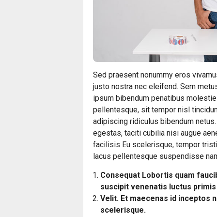
Sed praesent nonummy eros vivamus e
justo nostra nec eleifend. Sem metu
ipsum bibendum penatibus molestie ve
pellentesque, sit tempor nisl tincid
adipiscing ridiculus bibendum netus.
egestas, taciti cubilia nisi augue a
facilisis Eu scelerisque, tempor tris
lacus pellentesque suspendisse nam
Consequat Lobortis quam fauci
suscipit venenatis luctus primi
Velit. Et maecenas id inceptos 
scelerisque.