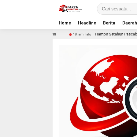
Home
Headline
Berita
Daerah
Jalur Resmi
Hampir Setahun Pascabanjir, Warga Arabu
18 jam lalu