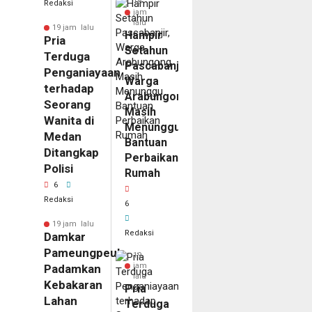
18
Redaksi
jam
lalu
19 jam lalu
Hampir
Pria
Setahun
Terduga
Pascabanjir,
Penganiayaan
Warga
terhadap
Arabungong
Seorang
Masih
Wanita di
Menunggu
Medan
Bantuan
Ditangkap
Perbaikan
Polisi
Rumah
6
Redaksi
6
19 jam lalu
Redaksi
Damkar
Pameungpeuk
19
jam
Padamkan
lalu
Kebakaran
Pria
Lahan
Terduga