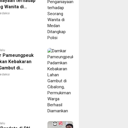
iayaan terhadap
g Wanita di
Ditangkap Polisi
edaksi
lalu
r Pameungpeuk
kan Kebakaran
Gambut di
ng, Permukiman
edaksi
Berhasil
nkan
lalu