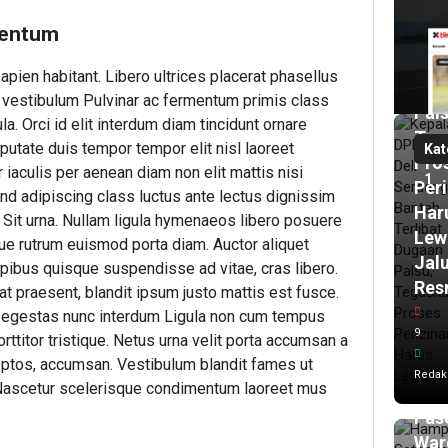
Ban
mentum
Terl
Dug
apien habitant. Libero ultrices placerat phasellus
Izin
it vestibulum Pulvinar ac fermentum primis class
Pals
la. Orci id elit interdum diam tincidunt ornare
Teg
putate duis tempor tempor elit nisl laoreet
Kat
Pro
aculis per aenean diam non elit mattis nisi
1
Per
end adipiscing class luctus ante lectus dignissim
Har
. Sit urna. Nullam ligula hymenaeos libero posuere
Lew
que rutrum euismod porta diam. Auctor aliquet
Jal
Dapibus quisque suspendisse ad vitae, cras libero.
Res
t praesent, blandit ipsum justo mattis est fusce.
, egestas nunc interdum Ligula non cum tempus
18
9
ja
orttitor tristique. Netus urna velit porta accumsan a
lalu
eptos, accumsan. Vestibulum blandit fames ut
Ham
Redak
 Nascetur scelerisque condimentum laoreet mus
Set
Pasc
War