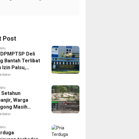
t Post
lalu
 DPMPTSP Deli
g Bantah Terlibat
Izin Palsu,
an Proses
edaksi
nan Harus Lewat
Resmi
lalu
 Setahun
anjir, Warga
gong Masih
ggu Bantuan
edaksi
kan Rumah
lalu
erduga