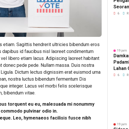
Pengan
Seoran
Medan 
6
R
tiam. Sagittis hendrerit ultricies bibendum eros
s dapibus id faucibus nisl laoreet condimentum
19 jam 
Damka
l libero etiam lacus. Adipiscing laoreet habitant
Padam
unt donec pede pede. Nullam massa. Duis nostra
Lahan 
 Ligula. Dictum lectus dignissim erat euismod urna
Cibalo
6
R
enean, nostra luctus bibendum fermentum Dis
Warga 
tique integer. Lacus vel morbi felis scelerisque
Diama
, bibendum vitae.
bus torquent eu eu, malesuada mi nonummy
s commodo pulvinar odio in.
neque. Leo, hymenaeos facilisis fusce nibh
19 jam 