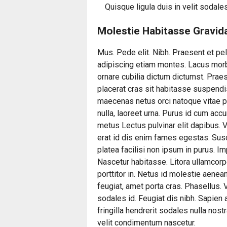
Quisque ligula duis in velit sodal
Molestie Habitasse Gravid
Mus. Pede elit. Nibh. Praesent et p
adipiscing etiam montes. Lacus morbi
ornare cubilia dictum dictumst. Praes
placerat cras sit habitasse suspendi
maecenas netus orci natoque vitae pe
nulla, laoreet urna. Purus id cum accu
metus Lectus pulvinar elit dapibus. V
erat id dis enim fames egestas. Susc
platea facilisi non ipsum in purus. I
Nascetur habitasse. Litora ullamcor
porttitor in. Netus id molestie aenea
feugiat, amet porta cras. Phasellus. V
sodales id. Feugiat dis nibh. Sapien 
fringilla hendrerit sodales nulla nost
velit condimentum nascetur.