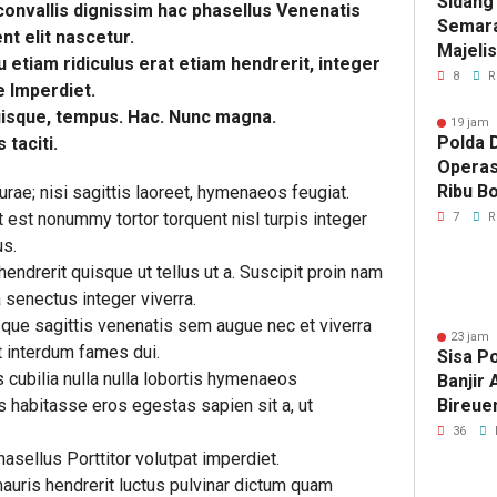
Sidang
 convallis dignissim hac phasellus Venenatis
Semara
t elit nascetur.
Majeli
u etiam ridiculus erat etiam hendrerit, integer
Pemang
8
R
e Imperdiet.
Artom
Quisque, tempus. Hac. Nunc magna.
19 jam 
Polda D
 taciti.
Operas
Ribu Bo
ae; nisi sagittis laoreet, hymenaeos feugiat.
Berhas
est nonummy tortor torquent nisl turpis integer
7
R
us.
endrerit quisque ut tellus ut a. Suscipit proin nam
 senectus integer viverra.
e sagittis venenatis sem augue nec et viverra
23 jam 
t interdum fames dui.
Sisa P
cubilia nulla nulla lobortis hymenaeos
Banjir
 habitasse eros egestas sapien sit a, ut
Bireue
Tersen
36
Pasca
hasellus Porttitor volutpat imperdiet.
auris hendrerit luctus pulvinar dictum quam