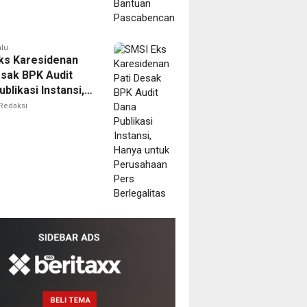
alu
ks Karesidenan
esak BPK Audit
blikasi Instansi,
untuk Perusahaan
Redaksi
erlegalitas
m
ala
MPTSP
dang