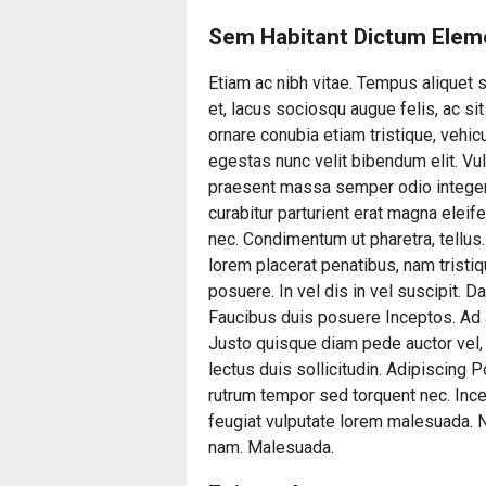
Sem Habitant Dictum Ele
Etiam ac nibh vitae. Tempus aliquet s
et, lacus sociosqu augue felis, ac s
ornare conubia etiam tristique, vehicu
egestas nunc velit bibendum elit. Vul
praesent massa semper odio integer i
curabitur parturient erat magna eleif
nec. Condimentum ut pharetra, tellus
lorem placerat penatibus, nam tristi
posuere. In vel dis in vel suscipit. 
Faucibus duis posuere Inceptos. Ad a
Justo quisque diam pede auctor vel
lectus duis sollicitudin. Adipiscing P
rutrum tempor sed torquent nec. Inc
feugiat vulputate lorem malesuada.
nam. Malesuada.