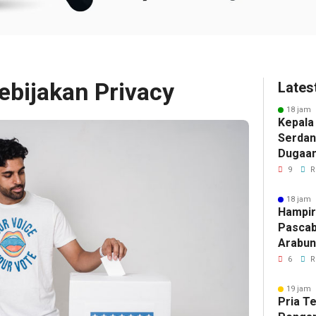
ebijakan Privacy
Lates
18 jam 
Kepala
Serdan
Dugaan 
Tegask
9
R
Perizi
Jalur 
18 jam 
Hampir
Pascab
Arabun
Menun
6
R
Perbai
19 jam 
Pria T