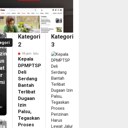
tah
ibat
aan
u,
Kategori
Kategori
askan
egori
2
3
ses
izinan
18 jam lalu
Kepala
us
DPMPTSP
at
Deli
ur
Serdang
mi
Bantah
Terlibat
m
Dugaan
pir
Izin
si
Palsu,
ahun
Tegaskan
abanjir,
Proses
ga