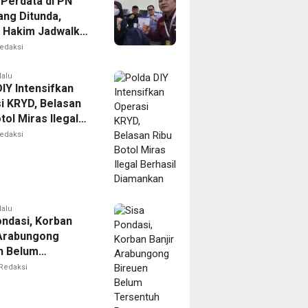
 Perdata di PN
ng Ditunda,
s Hakim Jadwalkan
gilan Ulang BPR
edaksi
oro
lalu
IY Intensifkan
i KRYD, Belasan
tol Miras Ilegal
il Diamankan
edaksi
lalu
ondasi, Korban
 Arabungong
n Belum
tuh Bantuan
Redaksi
bencana