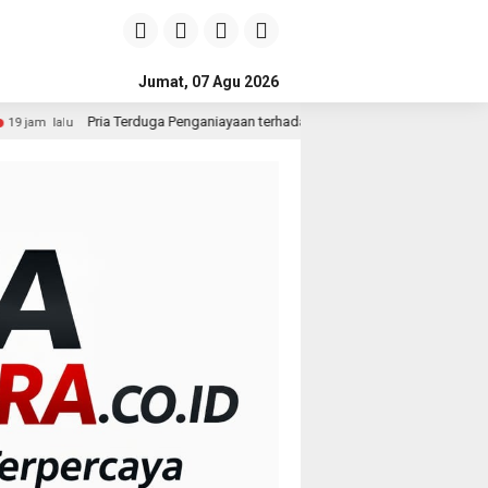
Jumat, 07 Agu 2026
erduga Penganiayaan terhadap Seorang Wanita di Medan Ditangkap Polisi