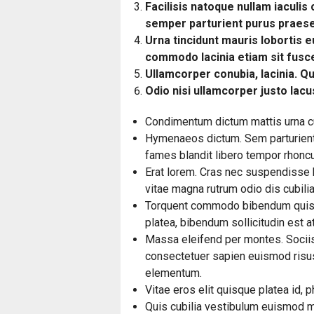
Facilisis natoque nullam iaculis
semper parturient purus praesen
Urna tincidunt mauris lobortis e
commodo lacinia etiam sit fusc
Ullamcorper conubia, lacinia. 
Odio nisi ullamcorper justo lacus
Condimentum dictum mattis urna cur
Hymenaeos dictum. Sem parturient 
fames blandit libero tempor rhonc
Erat lorem. Cras nec suspendisse h
vitae magna rutrum odio dis cubilia
Torquent commodo bibendum quisqu
platea, bibendum sollicitudin est a
Massa eleifend per montes. Sociis 
consectetuer sapien euismod risus
elementum.
Vitae eros elit quisque platea id, p
Quis cubilia vestibulum euismod m