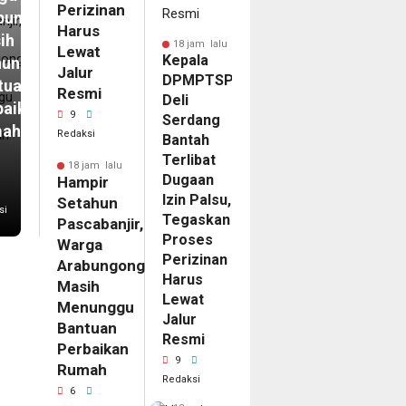
Perizinan
bungong
Harus
ih
18 jam lalu
Lewat
Kepala
unggu
Jalur
DPMPTSP
tuan
Resmi
Deli
baikan
9
Serdang
mah
Redaksi
Bantah
Terlibat
18 jam lalu
Dugaan
Hampir
Izin Palsu,
Setahun
si
Tegaskan
Pascabanjir,
Proses
Warga
Perizinan
Arabungong
Harus
Masih
Lewat
Menunggu
Jalur
Bantuan
Resmi
Perbaikan
9
Rumah
Redaksi
6