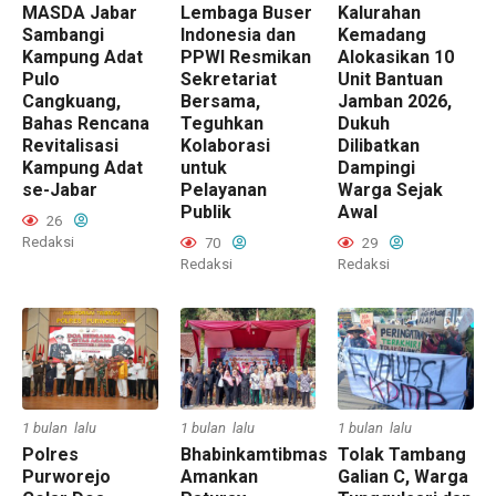
MASDA Jabar
Lembaga Buser
Kalurahan
Sambangi
Indonesia dan
Kemadang
Kampung Adat
PPWI Resmikan
Alokasikan 10
Pulo
Sekretariat
Unit Bantuan
Cangkuang,
Bersama,
Jamban 2026,
Bahas Rencana
Teguhkan
Dukuh
Revitalisasi
Kolaborasi
Dilibatkan
Kampung Adat
untuk
Dampingi
se-Jabar
Pelayanan
Warga Sejak
Publik
Awal
26
Redaksi
70
29
Redaksi
Redaksi
1 bulan lalu
1 bulan lalu
1 bulan lalu
Polres
Bhabinkamtibmas
Tolak Tambang
Purworejo
Amankan
Galian C, Warga