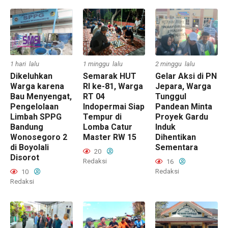
1 hari lalu
1 minggu lalu
2 minggu lalu
Dikeluhkan
Semarak HUT
Gelar Aksi di PN
Warga karena
RI ke-81, Warga
Jepara, Warga
Bau Menyengat,
RT 04
Tunggul
Pengelolaan
Indopermai Siap
Pandean Minta
Limbah SPPG
Tempur di
Proyek Gardu
Bandung
Lomba Catur
Induk
Wonosegoro 2
Master RW 15
Dihentikan
di Boyolali
Sementara
20
Disorot
Redaksi
16
Redaksi
10
Redaksi