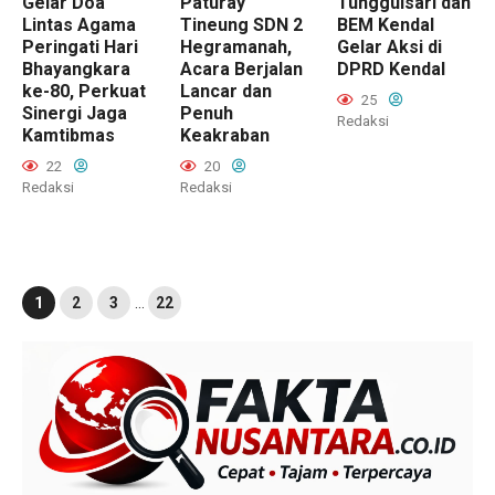
Gelar Doa
Paturay
Tunggulsari dan
Lintas Agama
Tineung SDN 2
BEM Kendal
Peringati Hari
Hegramanah,
Gelar Aksi di
Bhayangkara
Acara Berjalan
DPRD Kendal
ke-80, Perkuat
Lancar dan
25
Sinergi Jaga
Penuh
Redaksi
Kamtibmas
Keakraban
22
20
Redaksi
Redaksi
1
2
3
…
22