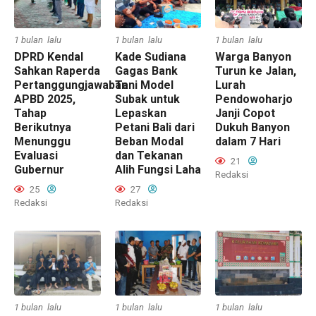
1 bulan lalu
1 bulan lalu
1 bulan lalu
DPRD Kendal
Kade Sudiana
Warga Banyon
Sahkan Raperda
Gagas Bank
Turun ke Jalan,
Pertanggungjawaban
Tani Model
Lurah
APBD 2025,
Subak untuk
Pendowoharjo
Tahap
Lepaskan
Janji Copot
Berikutnya
Petani Bali dari
Dukuh Banyon
Menunggu
Beban Modal
dalam 7 Hari
Evaluasi
dan Tekanan
21
Gubernur
Alih Fungsi Laha
Redaksi
25
27
Redaksi
Redaksi
1 bulan lalu
1 bulan lalu
1 bulan lalu