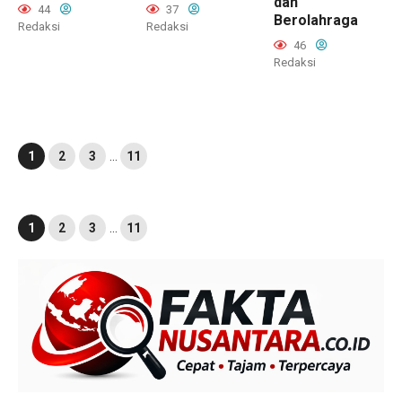
dan
44
37
Berolahraga
Redaksi
Redaksi
46
Redaksi
1
2
3
…
11
1
2
3
…
11