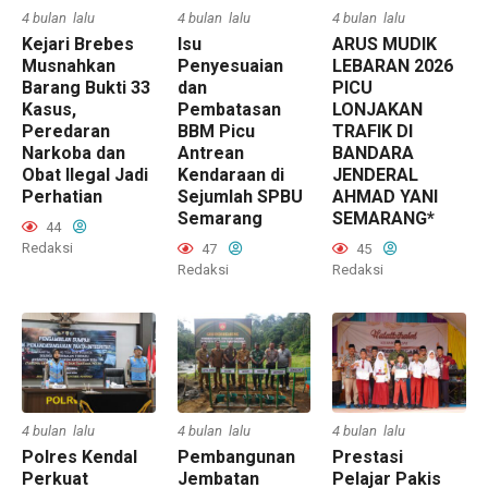
4 bulan lalu
4 bulan lalu
4 bulan lalu
Kejari Brebes
Isu
ARUS MUDIK
Musnahkan
Penyesuaian
LEBARAN 2026
Barang Bukti 33
dan
PICU
Kasus,
Pembatasan
LONJAKAN
Peredaran
BBM Picu
TRAFIK DI
Narkoba dan
Antrean
BANDARA
Obat Ilegal Jadi
Kendaraan di
JENDERAL
Perhatian
Sejumlah SPBU
AHMAD YANI
Semarang
SEMARANG*
44
Redaksi
47
45
Redaksi
Redaksi
4 bulan lalu
4 bulan lalu
4 bulan lalu
Polres Kendal
Pembangunan
Prestasi
Perkuat
Jembatan
Pelajar Pakis