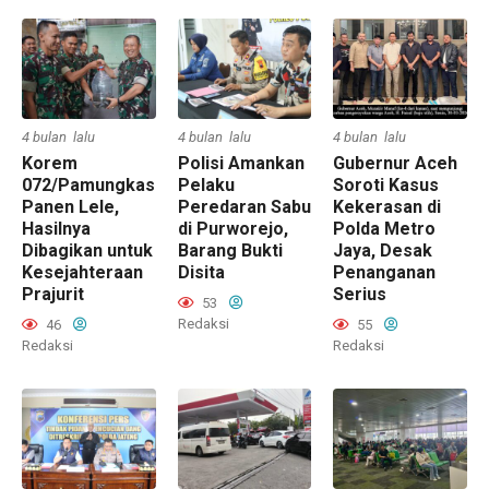
4 bulan lalu
4 bulan lalu
4 bulan lalu
Korem
Polisi Amankan
Gubernur Aceh
072/Pamungkas
Pelaku
Soroti Kasus
Panen Lele,
Peredaran Sabu
Kekerasan di
Hasilnya
di Purworejo,
Polda Metro
Dibagikan untuk
Barang Bukti
Jaya, Desak
Kesejahteraan
Disita
Penanganan
Prajurit
Serius
53
Redaksi
46
55
Redaksi
Redaksi