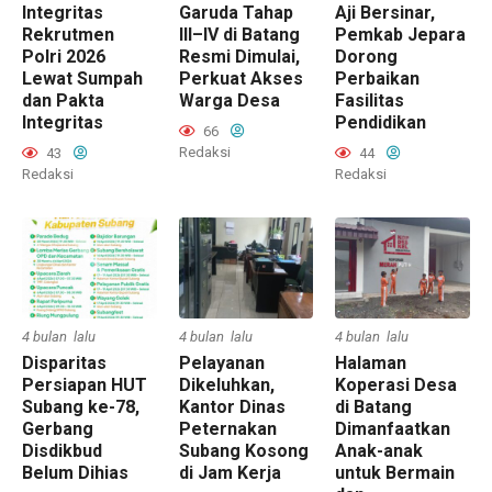
Integritas
Garuda Tahap
Aji Bersinar,
Rekrutmen
III–IV di Batang
Pemkab Jepara
Polri 2026
Resmi Dimulai,
Dorong
Lewat Sumpah
Perkuat Akses
Perbaikan
dan Pakta
Warga Desa
Fasilitas
Integritas
Pendidikan
66
Redaksi
43
44
Redaksi
Redaksi
4 bulan lalu
4 bulan lalu
4 bulan lalu
Disparitas
Pelayanan
Halaman
Persiapan HUT
Dikeluhkan,
Koperasi Desa
Subang ke-78,
Kantor Dinas
di Batang
Gerbang
Peternakan
Dimanfaatkan
Disdikbud
Subang Kosong
Anak-anak
Belum Dihias
di Jam Kerja
untuk Bermain