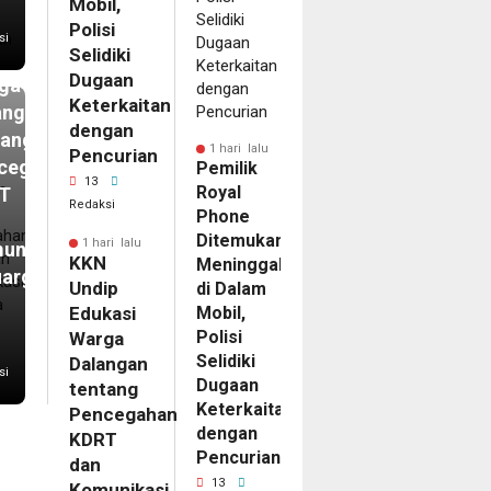
N
Mobil,
ip
Polisi
si
Selidiki
kasi
Dugaan
ga
Keterkaitan
angan
dengan
tang
1 hari lalu
Pencurian
cegahan
Pemilik
13
Royal
T
Redaksi
Phone
Ditemukan
1 hari lalu
unikasi
KKN
Meninggal
uarga
Undip
di Dalam
Edukasi
Mobil,
Polisi
Warga
Selidiki
Dalangan
si
Dugaan
tentang
Keterkaitan
Pencegahan
dengan
KDRT
Pencurian
dan
13
Komunikasi