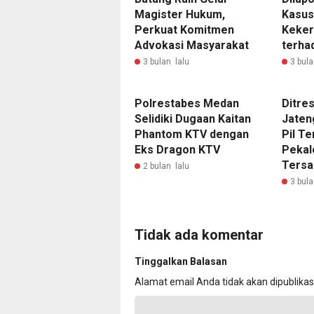
Magister Hukum,
Kasus
Perkuat Komitmen
Keker
Advokasi Masyarakat
terha
3 bulan lalu
3 bula
Polrestabes Medan
Ditre
Selidiki Dugaan Kaitan
Jaten
Phantom KTV dengan
Pil Te
Eks Dragon KTV
Pekal
Tersa
2 bulan lalu
3 bula
Tidak ada komentar
Tinggalkan Balasan
Alamat email Anda tidak akan dipublikas