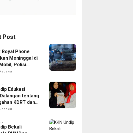
t Post
alu
k Royal Phone
kan Meninggal di
obil, Polisi
i Dugaan
Redaksi
aitan dengan
ian
alu
dip Edukasi
Dalangan tentang
gahan KDRT dan
kasi Keluarga
Redaksi
alu
dip Bekali