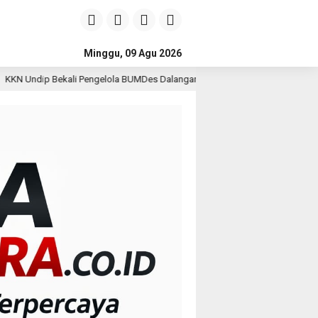
Minggu, 09 Agu 2026
gelola BUMDes Dalangan dengan Pola Pikir Inovatif
Kepal
2 hari lalu