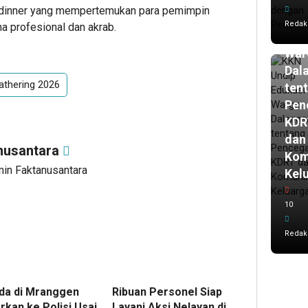
KK
g dinner yang mempertemukan para pemimpin
Und
Redak
na profesional dan akrab.
Edu
War
Dal
Gathering 2026
ten
Pen
KDR
dan
nusantara
Kom
min Faktanusantara
Kel
10
Redak
a di Mranggen
Ribuan Personel Siap
rkan ke Polisi Usai
Layani Aksi Nelayan di