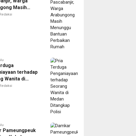
anjir, Warga
gong Masih
ggu Bantuan
Redaksi
kan Rumah
alu
erduga
iayaan terhadap
g Wanita di
Ditangkap Polisi
Redaksi
alu
r Pameungpeuk