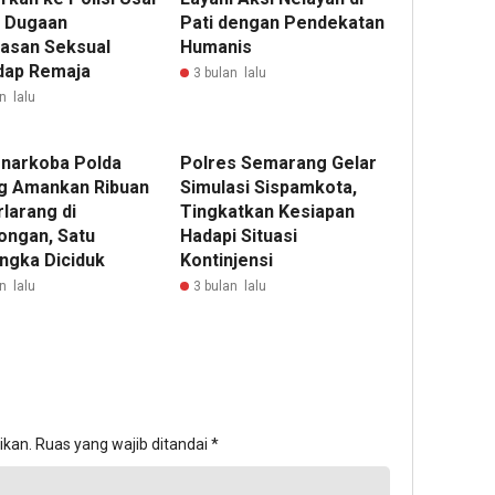
 Dugaan
Pati dengan Pendekatan
asan Seksual
Humanis
dap Remaja
3 bulan lalu
n lalu
snarkoba Polda
Polres Semarang Gelar
g Amankan Ribuan
Simulasi Sispamkota,
rlarang di
Tingkatkan Kesiapan
ongan, Satu
Hadapi Situasi
ngka Diciduk
Kontinjensi
n lalu
3 bulan lalu
ikan.
Ruas yang wajib ditandai
*