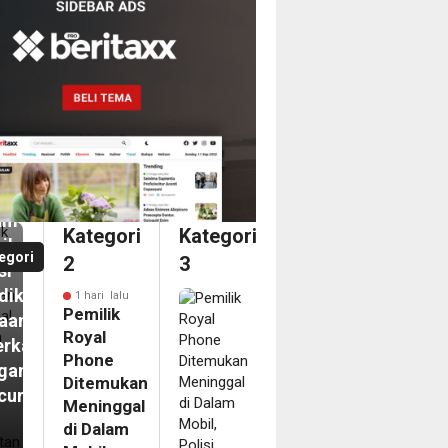
i
ilik
al
ne
emukan
inggal
am
Kategori
Kategori
il,
egori
2
3
si
diki
1 hari lalu
Pemilik
aan
Royal
erkaitan
Phone
gan
Ditemukan
curian
Meninggal
i
di Dalam