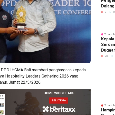
Penge
Dalang
Pikir I
7
R
2 hari l
Kepala
Serdan
Dugaan 
Tegask
20
Perizi
Jalur 
 – DPD IHGMA Bali memberi penghargaan kepada
ra Hospitality Leaders Gathering 2026 yang
Sanur, Jumat 22/5/2026.
2 hari l
Hampir