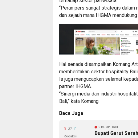
terhadap sektor pariwisata.
“Peran pers sangat strategis dalam 
dan sejauh mana IHGMA mendukung par
Hal senada disampaikan Komang Art
memberitakan sektor hospitality Bali
Ia juga mengucapkan selamat kepada
partner IHGMA.
“Sinergi media dan industri hospitali
Bali,” kata Komang.
Baca Juga
2 bulan lalu
37
Bupati Garut Sera
Redaksi