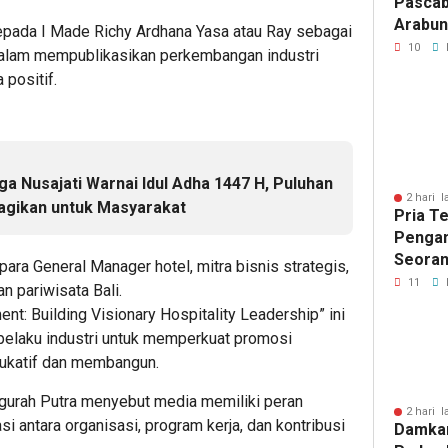
Pascab
Arabun
pada I Made Richy Ardhana Yasa atau Ray sebagai
Menun
10
dalam mempublikasikan perkembangan industri
Perbai
 positif.
 Nusajati Warnai Idul Adha 1447 H, Puluhan
2 hari l
agikan untuk Masyarakat
Pria T
Pengan
Seoran
ara General Manager hotel, mitra bisnis strategis,
Medan 
11
 pariwisata Bali.
: Building Visionary Hospitality Leadership” ini
pelaku industri untuk memperkuat promosi
dukatif dan membangun.
gurah Putra menyebut media memiliki peran
2 hari l
 antara organisasi, program kerja, dan kontribusi
Damka