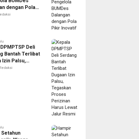
lola BUMDes
an dengan Pola
novatif
edaksi
alu
 DPMPTSP Deli
g Bantah Terlibat
Izin Palsu,
an Proses
Redaksi
nan Harus Lewat
Resmi
alu
 Setahun