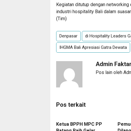
Kegiatan ditutup dengan networkin
industri hospitality Bali dalam suasa
(Tim)
Denpasar
di Hospitality Leaders 
IHGMA Bali Apresiasi Gatra Dewata
Admin Fakta
Pos lain oleh Ad
Pos terkait
Ketua BPPH MPC PP
Pemud
Batang Raih Gelar
Dilapo