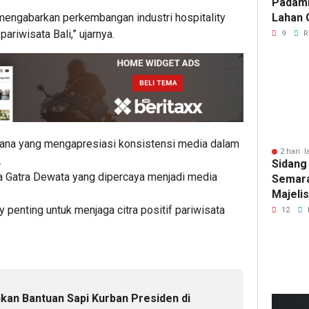
Padam
Lahan 
mengabarkan perkembangan industri hospitality
Cibalo
iwisata Bali,” ujarnya.
9
R
Warga 
Diama
ana yang mengapresiasi konsistensi media dalam
2 hari l
.
Sidang
 Gatra Dewata yang dipercaya menjadi media
Semara
Majeli
Pemang
ty penting untuk menjaga citra positif pariwisata
12
Artom
hkan Bantuan Sapi Kurban Presiden di