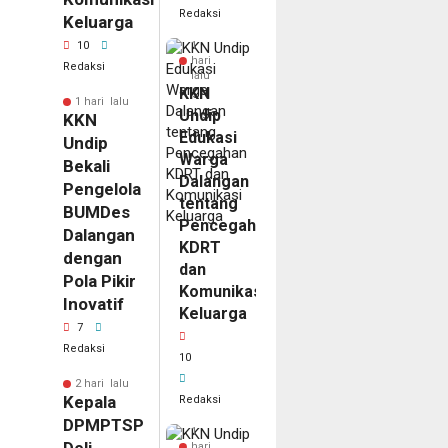
Redaksi
Keluarga
10
1
hari
Redaksi
lalu
KKN
1 hari lalu
Undip
KKN
Edukasi
Undip
Warga
Bekali
Dalangan
Pengelola
tentang
BUMDes
Pencegahan
Dalangan
KDRT
dengan
dan
Pola Pikir
Komunikasi
Inovatif
Keluarga
7
Redaksi
10
2 hari lalu
Kepala
Redaksi
DPMPTSP
1
hari