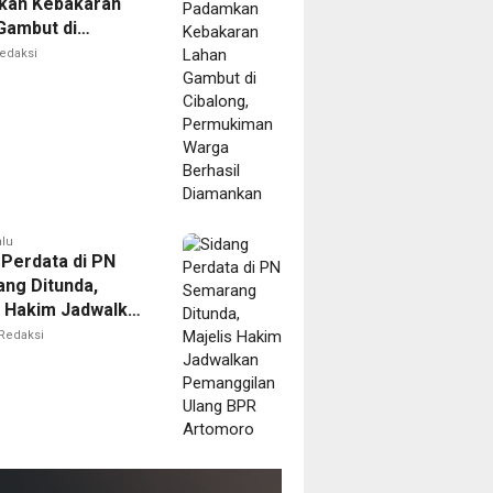
kan Kebakaran
Gambut di
ng, Permukiman
edaksi
Berhasil
nkan
alu
 Perdata di PN
ng Ditunda,
s Hakim Jadwalkan
gilan Ulang BPR
Redaksi
oro