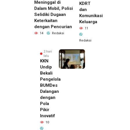
Meninggal di
KDRT
Dalam Mobil, Polisi
dan
Selidiki Dugaan
Komunikasi
Keterkaitan
Keluarga
dengan Pencurian
11
14
Redaksi
Redaksi
2 hari
lalu
KKN
Undip
Bekali
Pengelola
BUMDes
Dalangan
dengan
Pola
Pikir
Inovatif
10