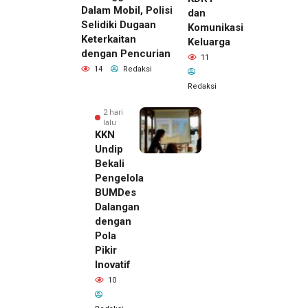
Dalam Mobil, Polisi
dan
Selidiki Dugaan
Komunikasi
Keterkaitan
Keluarga
dengan Pencurian
11
14
Redaksi
Redaksi
2 hari
lalu
KKN
Undip
Bekali
Pengelola
BUMDes
Dalangan
dengan
Pola
Pikir
Inovatif
2 hari lalu
10
Pemilik
Royal