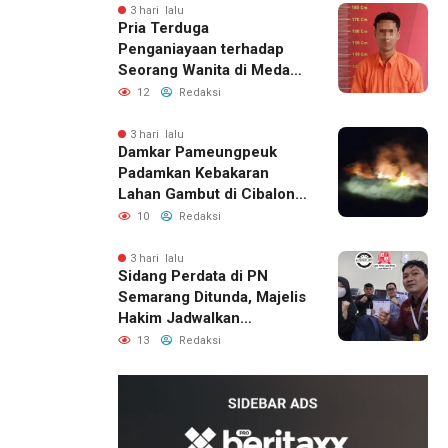
3 hari lalu
Pria Terduga
Penganiayaan terhadap
Seorang Wanita di Medan
Ditangkap Polisi
12
Redaksi
3 hari lalu
Damkar Pameungpeuk
Padamkan Kebakaran
Lahan Gambut di Cibalong,
Permukiman Warga
10
Redaksi
Berhasil Diamankan
3 hari lalu
Sidang Perdata di PN
Semarang Ditunda, Majelis
Hakim Jadwalkan
Pemanggilan Ulang BPR
13
Redaksi
Artomoro