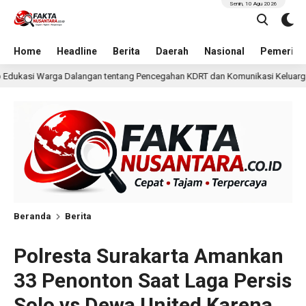
Senin, 10 Agu 2026
Home
Headline
Berita
Daerah
Nasional
Pemerint
ang Pencegahan KDRT dan Komunikasi Keluarga
KKN Undi
2 hari lalu
Beranda
Berita
Polresta Surakarta Amankan
33 Penonton Saat Laga Persis
Solo vs Dewa United Karena