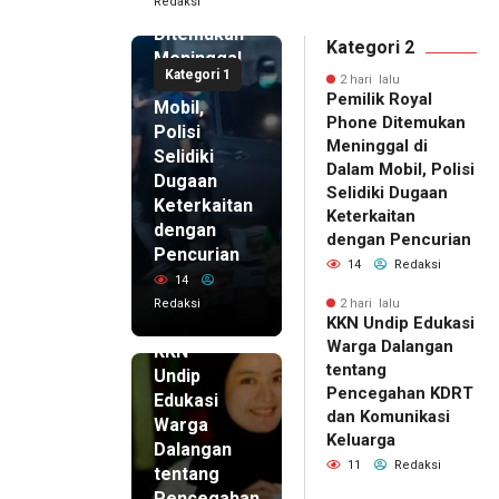
Redaksi
Phone
Ditemukan
Kategori 2
Meninggal
Kategori 1
di Dalam
2 hari lalu
Pemilik Royal
Mobil,
Phone Ditemukan
Polisi
Meninggal di
Selidiki
Dalam Mobil, Polisi
Dugaan
Selidiki Dugaan
Keterkaitan
Keterkaitan
dengan
dengan Pencurian
Pencurian
14
Redaksi
14
Redaksi
2 hari lalu
KKN Undip Edukasi
2 hari lalu
Warga Dalangan
KKN
tentang
Undip
Pencegahan KDRT
Edukasi
dan Komunikasi
Warga
Keluarga
Dalangan
11
Redaksi
tentang
Pencegahan