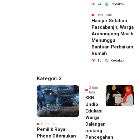
24
Redaksi
3 hari lalu
Hampir Setahun
Pascabanjir, Warga
Arabungong Masih
Menunggu
Bantuan Perbaikan
Rumah
10
Redaksi
Kategori 3
2 hari
lalu
KKN
Undip
Edukasi
Warga
Dalangan
2 hari lalu
Pemilik Royal
tentang
Phone Ditemukan
Pencegahan