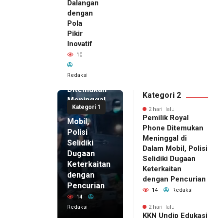
Dalangan
dengan
Pola
Pikir
Inovatif
2 hari lalu
10
Pemilik
Royal
Redaksi
Phone
Ditemukan
Kategori 2
Meninggal
Kategori 1
di Dalam
2 hari lalu
Pemilik Royal
Mobil,
Phone Ditemukan
Polisi
Meninggal di
Selidiki
Dalam Mobil, Polisi
Dugaan
Selidiki Dugaan
Keterkaitan
Keterkaitan
dengan
dengan Pencurian
Pencurian
14
Redaksi
14
Redaksi
2 hari lalu
KKN Undip Edukasi