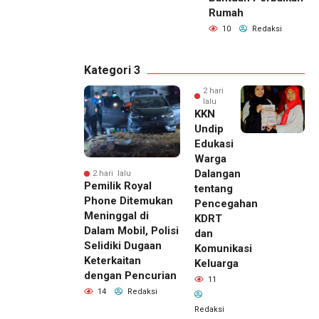
Rumah
10
Redaksi
Kategori 3
2 hari
lalu
KKN
Undip
Edukasi
Warga
Dalangan
2 hari lalu
Pemilik Royal
tentang
Phone Ditemukan
Pencegahan
Meninggal di
KDRT
Dalam Mobil, Polisi
dan
Selidiki Dugaan
Komunikasi
Keterkaitan
Keluarga
dengan Pencurian
11
14
Redaksi
Redaksi