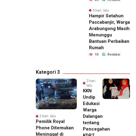
3 hari lalu
Hampir Setahun
Pascabanjir, Warga
Arabungong Masih
Menunggu
Bantuan Perbaikan
Rumah
10
Redaksi
Kategori 3
2 hari
lalu
KKN
Undip
Edukasi
Warga
Dalangan
2 hari lalu
Pemilik Royal
tentang
Phone Ditemukan
Pencegahan
Meninggal di
KDRT