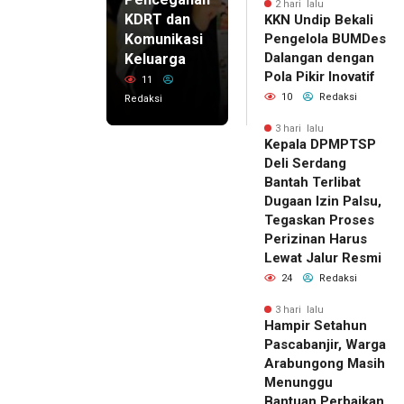
2 hari lalu
KDRT dan
KKN Undip Bekali
Komunikasi
Pengelola BUMDes
Dalangan dengan
Keluarga
Pola Pikir Inovatif
11
10
Redaksi
Redaksi
3 hari lalu
Kepala DPMPTSP
Deli Serdang
Bantah Terlibat
Dugaan Izin Palsu,
Tegaskan Proses
Perizinan Harus
Lewat Jalur Resmi
24
Redaksi
3 hari lalu
Hampir Setahun
Pascabanjir, Warga
Arabungong Masih
Menunggu
Bantuan Perbaikan