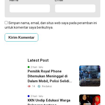
Simpan nama, email, dan situs web saya pada peramban ini
untuk komentar saya berikutnya.
Latest Post
2 hari lalu
Pemilik Royal Phone
Ditemukan Meninggal di
Dalam Mobil, Polisi Selidiki
Dugaan Keterkaitan
14
Redaksi
dengan Pencurian
2 hari lalu
KKN Undip Edukasi Warga