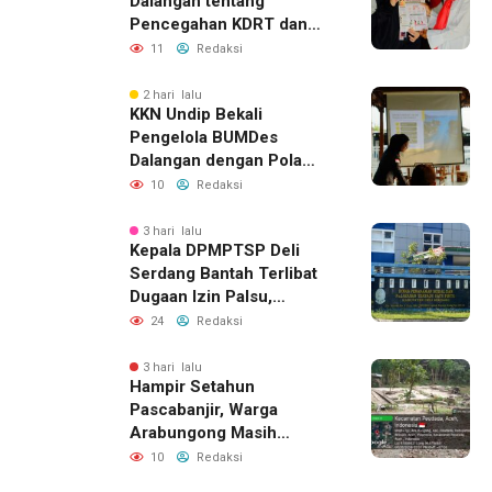
Dalangan tentang
Pencegahan KDRT dan
Komunikasi Keluarga
11
Redaksi
2 hari lalu
KKN Undip Bekali
Pengelola BUMDes
Dalangan dengan Pola
Pikir Inovatif
10
Redaksi
3 hari lalu
Kepala DPMPTSP Deli
Serdang Bantah Terlibat
Dugaan Izin Palsu,
Tegaskan Proses
24
Redaksi
Perizinan Harus Lewat
Jalur Resmi
3 hari lalu
Hampir Setahun
Pascabanjir, Warga
Arabungong Masih
Menunggu Bantuan
10
Redaksi
Perbaikan Rumah