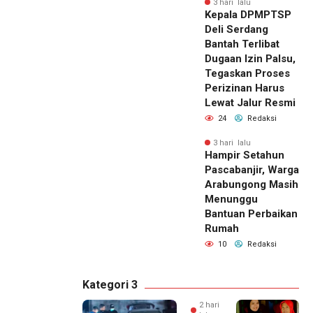
3 hari lalu
Kepala DPMPTSP
Deli Serdang
Bantah Terlibat
Dugaan Izin Palsu,
Tegaskan Proses
Perizinan Harus
Lewat Jalur Resmi
24
Redaksi
3 hari lalu
Hampir Setahun
Pascabanjir, Warga
Arabungong Masih
Menunggu
Bantuan Perbaikan
Rumah
10
Redaksi
Kategori 3
2 hari