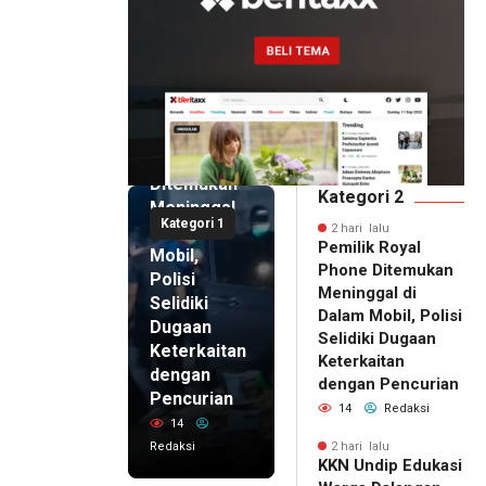
2 hari lalu
Pemilik
Royal
Phone
Ditemukan
Kategori 2
Meninggal
Kategori 1
di Dalam
2 hari lalu
Pemilik Royal
Mobil,
Phone Ditemukan
Polisi
Meninggal di
Selidiki
Dalam Mobil, Polisi
Dugaan
Selidiki Dugaan
Keterkaitan
Keterkaitan
dengan
dengan Pencurian
Pencurian
14
Redaksi
14
Redaksi
2 hari lalu
KKN Undip Edukasi
2 hari lalu