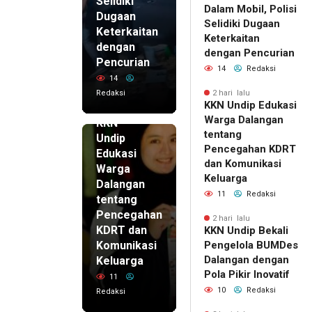
Selidiki
Dalam Mobil, Polisi
Dugaan
Selidiki Dugaan
Keterkaitan
Keterkaitan
dengan
dengan Pencurian
Pencurian
14
Redaksi
14
Redaksi
2 hari lalu
KKN Undip Edukasi
2 hari lalu
Warga Dalangan
KKN
tentang
Undip
Pencegahan KDRT
Edukasi
dan Komunikasi
Warga
Keluarga
Dalangan
11
Redaksi
tentang
Pencegahan
2 hari lalu
KDRT dan
KKN Undip Bekali
Komunikasi
Pengelola BUMDes
Dalangan dengan
Keluarga
Pola Pikir Inovatif
11
10
Redaksi
Redaksi