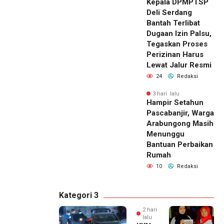
Kepala DPMPTSP
Deli Serdang
Bantah Terlibat
Dugaan Izin Palsu,
Tegaskan Proses
Perizinan Harus
Lewat Jalur Resmi
24
Redaksi
3 hari lalu
Hampir Setahun
Pascabanjir, Warga
Arabungong Masih
Menunggu
Bantuan Perbaikan
Rumah
10
Redaksi
Kategori 3
2 hari
lalu