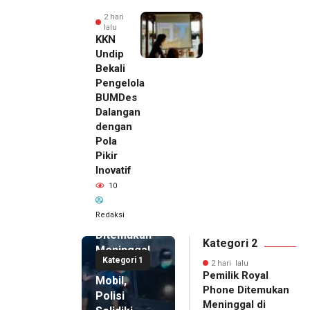
2 hari
lalu
KKN
Undip
Bekali
Pengelola
BUMDes
Dalangan
dengan
Pola
Pikir
Inovatif
2 hari lalu
10
Pemilik
Royal
Redaksi
Phone
Ditemukan
Kategori 2
Meninggal
Kategori 1
di Dalam
2 hari lalu
Pemilik Royal
Mobil,
Phone Ditemukan
Polisi
Meninggal di