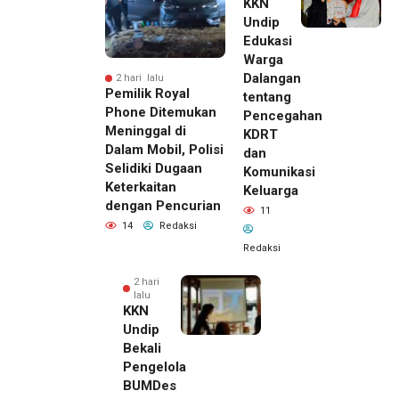
KKN
Undip
Edukasi
Warga
Dalangan
2 hari lalu
Pemilik Royal
tentang
Phone Ditemukan
Pencegahan
Meninggal di
KDRT
Dalam Mobil, Polisi
dan
Selidiki Dugaan
Komunikasi
Keterkaitan
Keluarga
dengan Pencurian
11
14
Redaksi
Redaksi
2 hari
lalu
KKN
Undip
Bekali
Pengelola
BUMDes