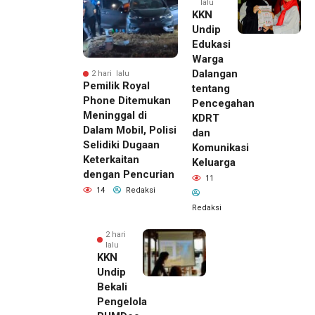
lalu
KKN
Undip
Edukasi
Warga
Dalangan
2 hari lalu
Pemilik Royal
tentang
Phone Ditemukan
Pencegahan
Meninggal di
KDRT
Dalam Mobil, Polisi
dan
Selidiki Dugaan
Komunikasi
Keterkaitan
Keluarga
dengan Pencurian
11
14
Redaksi
Redaksi
2 hari
lalu
KKN
Undip
Bekali
Pengelola