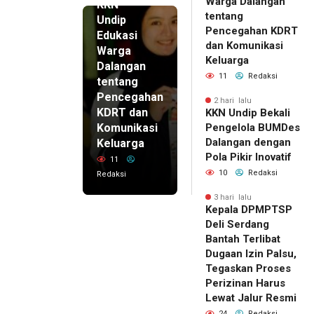
Warga Dalangan
KKN
tentang
Undip
Pencegahan KDRT
Edukasi
dan Komunikasi
Warga
Keluarga
Dalangan
11
Redaksi
tentang
Pencegahan
2 hari lalu
KDRT dan
KKN Undip Bekali
Komunikasi
Pengelola BUMDes
Dalangan dengan
Keluarga
Pola Pikir Inovatif
11
10
Redaksi
Redaksi
3 hari lalu
Kepala DPMPTSP
Deli Serdang
Bantah Terlibat
Dugaan Izin Palsu,
Tegaskan Proses
Perizinan Harus
Lewat Jalur Resmi
24
Redaksi