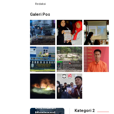
Redaksi
Galeri Pos
2 hari lalu
Pemilik
Royal
Phone
Ditemukan
Kategori 2
Meninggal