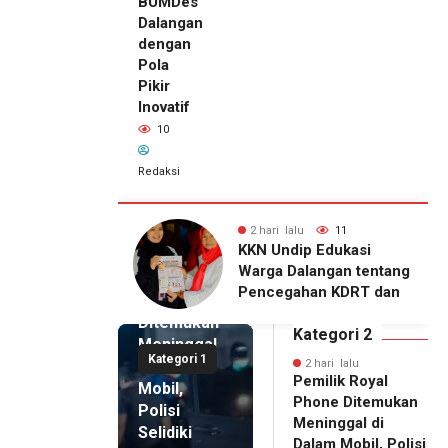
BUMDes
Dalangan
dengan
Pola
Pikir
Inovatif
10
Redaksi
lu
11
2 hari lalu
10
2 hari lalu
ip Edukasi
KKN Undip Bekali
Pemilik
alangan tentang
Pengelola BUMDes
Royal
ahan KDRT dan
Dalangan dengan Pola
Phone
asi Keluarga
Pikir Inovatif
Ditemukan
Kategori 2
Meninggal
Kategori 1
di Dalam
2 hari lalu
Pemilik Royal
Mobil,
Phone Ditemukan
Polisi
Meninggal di
Selidiki
Dalam Mobil, Polisi