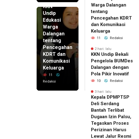
2 hari lalu
Warga Dalangan
KKN
tentang
Undip
Pencegahan KDRT
Edukasi
dan Komunikasi
Warga
Keluarga
Dalangan
11
Redaksi
tentang
Pencegahan
2 hari lalu
KDRT dan
KKN Undip Bekali
Komunikasi
Pengelola BUMDes
Dalangan dengan
Keluarga
Pola Pikir Inovatif
11
10
Redaksi
Redaksi
3 hari lalu
Kepala DPMPTSP
Deli Serdang
Bantah Terlibat
Dugaan Izin Palsu,
Tegaskan Proses
Perizinan Harus
Lewat Jalur Resmi