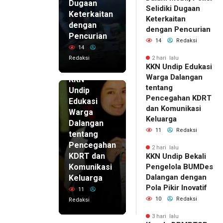
Dugaan
Selidiki Dugaan
Keterkaitan
Keterkaitan
dengan
dengan Pencurian
Pencurian
14
Redaksi
14
Redaksi
2 hari lalu
KKN Undip Edukasi
2 hari lalu
Warga Dalangan
KKN
tentang
Undip
Pencegahan KDRT
Edukasi
dan Komunikasi
Warga
Keluarga
Dalangan
11
Redaksi
tentang
Pencegahan
2 hari lalu
KDRT dan
KKN Undip Bekali
Komunikasi
Pengelola BUMDes
Dalangan dengan
Keluarga
Pola Pikir Inovatif
11
10
Redaksi
Redaksi
3 hari lalu