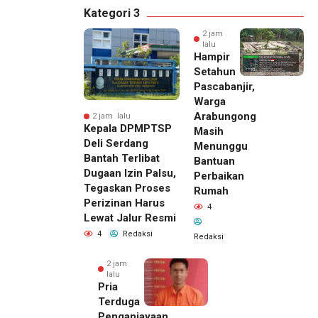
Kategori 3
2 jam
lalu
Hampir
Setahun
Pascabanjir,
Warga
Arabungong
2 jam lalu
Kepala DPMPTSP
Masih
Deli Serdang
Menunggu
Bantah Terlibat
Bantuan
Dugaan Izin Palsu,
Perbaikan
Tegaskan Proses
Rumah
Perizinan Harus
4
Lewat Jalur Resmi
4
Redaksi
Redaksi
2 jam
lalu
Pria
Terduga
Penganiayaan