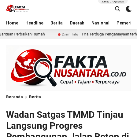
Jumat, 07 Agu 2026
Home
Headline
Berita
Daerah
Nasional
Pemerint
Pria Terduga Penganiayaan terhadap Seorang Wanita di Medan Dita
 jam lalu
Beranda
Berita
Wadan Satgas TMMD Tinjau
Langsung Progres
Pembangunan Jalan Beton di