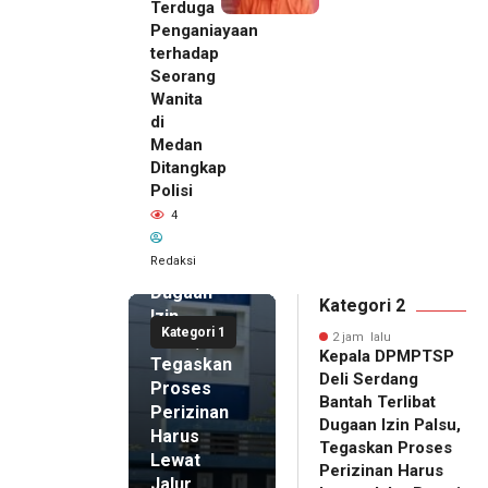
Terduga
Penganiayaan
terhadap
Seorang
Wanita
di
2 jam lalu
Medan
Kepala
Ditangkap
DPMPTSP
Polisi
Deli
4
Serdang
Bantah
Redaksi
Terlibat
Dugaan
Kategori 2
Izin
Kategori 1
Palsu,
2 jam lalu
Kepala DPMPTSP
Tegaskan
Deli Serdang
Proses
Bantah Terlibat
Perizinan
Dugaan Izin Palsu,
Harus
Tegaskan Proses
Lewat
Perizinan Harus
Jalur