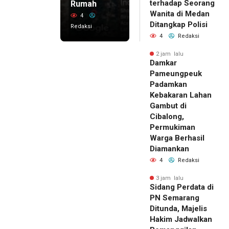
terhadap Seorang
Rumah
Wanita di Medan
4
Ditangkap Polisi
Redaksi
4
Redaksi
2 jam lalu
Damkar
Pameungpeuk
Padamkan
Kebakaran Lahan
Gambut di
Cibalong,
Permukiman
Warga Berhasil
Diamankan
4
Redaksi
3 jam lalu
Sidang Perdata di
PN Semarang
Ditunda, Majelis
Hakim Jadwalkan