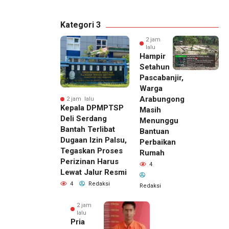
Kategori 3
2 jam
lalu
Hampir
Setahun
Pascabanjir,
Warga
Arabungong
2 jam lalu
Kepala DPMPTSP
Masih
Deli Serdang
Menunggu
Bantah Terlibat
Bantuan
Dugaan Izin Palsu,
Perbaikan
Tegaskan Proses
Rumah
Perizinan Harus
4
Lewat Jalur Resmi
4
Redaksi
Redaksi
2 jam
lalu
Pria