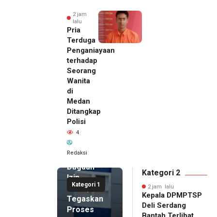
2 jam
lalu
Pria
Terduga
Penganiayaan
terhadap
Seorang
Wanita
di
2 jam lalu
Medan
Kepala
Ditangkap
DPMPTSP
Polisi
Deli
4
Serdang
Bantah
Redaksi
Terlibat
Dugaan
Kategori 2
Izin
Kategori 1
Palsu,
2 jam lalu
Kepala DPMPTSP
Tegaskan
Deli Serdang
Proses
Bantah Terlibat