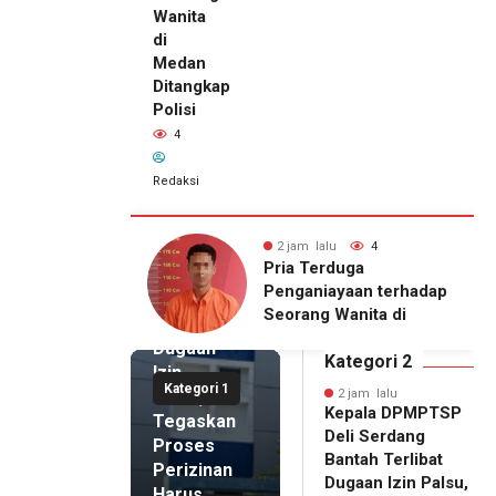
Wanita
di
Medan
Ditangkap
Polisi
4
Redaksi
2 jam lalu
Kepala
DPMPTSP
lu
4
2 jam lalu
4
Deli
Setahun
Pria Terduga
Serdang
njir, Warga
Penganiayaan terhadap
Bantah
gong Masih
Seorang Wanita di
Terlibat
gu Bantuan
Medan Ditangkap Polisi
Dugaan
kan Rumah
Kategori 2
Izin
Kategori 1
Palsu,
2 jam lalu
Kepala DPMPTSP
Tegaskan
Deli Serdang
Proses
Bantah Terlibat
Perizinan
Dugaan Izin Palsu,
Harus