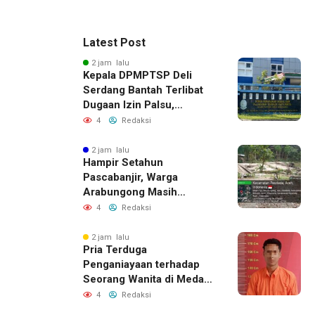
Latest Post
2 jam lalu
Kepala DPMPTSP Deli
Serdang Bantah Terlibat
Dugaan Izin Palsu,
Tegaskan Proses
4
Redaksi
Perizinan Harus Lewat
Jalur Resmi
2 jam lalu
Hampir Setahun
Pascabanjir, Warga
Arabungong Masih
Menunggu Bantuan
4
Redaksi
Perbaikan Rumah
2 jam lalu
Pria Terduga
Penganiayaan terhadap
Seorang Wanita di Medan
Ditangkap Polisi
4
Redaksi