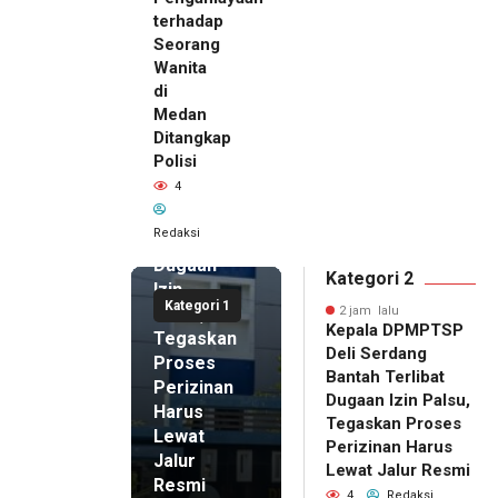
terhadap
Seorang
Wanita
di
2 jam lalu
Medan
Kepala
Ditangkap
DPMPTSP
Polisi
Deli
4
Serdang
Bantah
Redaksi
Terlibat
Dugaan
Kategori 2
Izin
Kategori 1
Palsu,
2 jam lalu
Kepala DPMPTSP
Tegaskan
Deli Serdang
Proses
Bantah Terlibat
Perizinan
Dugaan Izin Palsu,
Harus
Tegaskan Proses
Lewat
Perizinan Harus
Jalur
Lewat Jalur Resmi
Resmi
4
Redaksi