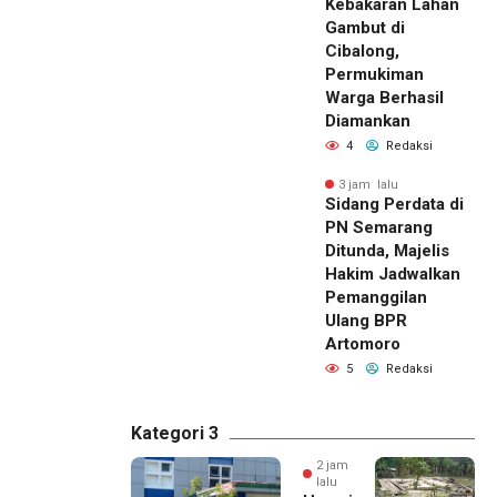
Kebakaran Lahan
Gambut di
Cibalong,
Permukiman
Warga Berhasil
Diamankan
4
Redaksi
3 jam lalu
Sidang Perdata di
PN Semarang
Ditunda, Majelis
Hakim Jadwalkan
Pemanggilan
Ulang BPR
Artomoro
5
Redaksi
Kategori 3
2 jam
lalu