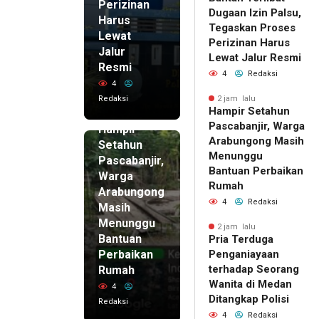
Perizinan
Dugaan Izin Palsu,
Harus
Tegaskan Proses
Lewat
Perizinan Harus
Jalur
Lewat Jalur Resmi
Resmi
4
Redaksi
4
Redaksi
2 jam lalu
Hampir Setahun
2 jam lalu
Pascabanjir, Warga
Hampir
Arabungong Masih
Setahun
Menunggu
Pascabanjir,
Bantuan Perbaikan
Warga
Rumah
Arabungong
4
Redaksi
Masih
Menunggu
2 jam lalu
Bantuan
Pria Terduga
Perbaikan
Penganiayaan
terhadap Seorang
Rumah
Wanita di Medan
4
Ditangkap Polisi
Redaksi
4
Redaksi