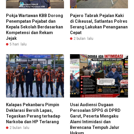
Pokja Wartawan KBB Dorong
Pajero Tabrak Pejalan Kaki
Penempatan Pejabat dan
di Cikeusal, Satlantas Polres
Kepala Sekolah Berdasarkan
Serang Lakukan Penanganan
Kompetensi dan Rekam
Cepat
Jejak
2 bulan lalu
5 hari lalu
Kalapas Pekanbaru Pimpin
Usai Audiensi Dugaan
Deklarasi Bersih Lapas,
Persoalan SPPG di DPRD
Tegaskan Perang terhadap
Garut, Peserta Mengaku
Narkoba dan HP Terlarang
Alami Intimidasi dan
Berencana Tempuh Jalur
2 bulan lalu
Hukum