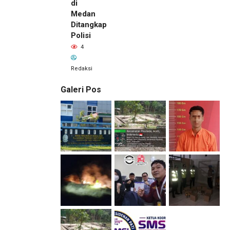
di
Medan
Ditangkap
Polisi
4
Redaksi
Galeri Pos
2 jam lalu
Kepala
DPMPTSP