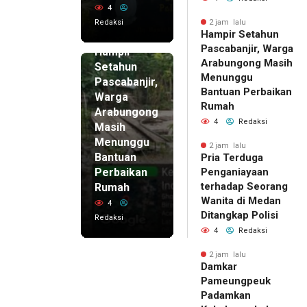
4
Redaksi
2 jam lalu
Hampir Setahun
2 jam lalu
Pascabanjir, Warga
Hampir
Arabungong Masih
Setahun
Menunggu
Pascabanjir,
Bantuan Perbaikan
Warga
Rumah
Arabungong
4
Redaksi
Masih
Menunggu
2 jam lalu
Bantuan
Pria Terduga
Perbaikan
Penganiayaan
terhadap Seorang
Rumah
Wanita di Medan
4
Ditangkap Polisi
Redaksi
4
Redaksi
2 jam lalu
Damkar
Pameungpeuk
Padamkan