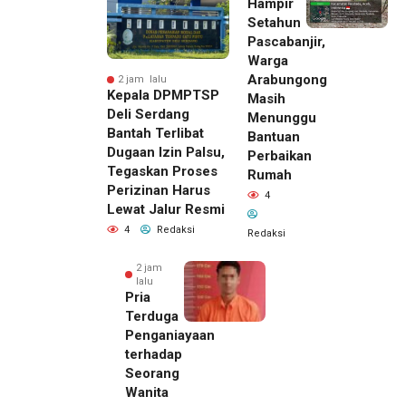
Hampir
Setahun
Pascabanjir,
Warga
Arabungong
2 jam lalu
Kepala DPMPTSP
Masih
Deli Serdang
Menunggu
Bantah Terlibat
Bantuan
Dugaan Izin Palsu,
Perbaikan
Tegaskan Proses
Rumah
Perizinan Harus
4
Lewat Jalur Resmi
4
Redaksi
Redaksi
2 jam
lalu
Pria
Terduga
Penganiayaan
terhadap
Seorang
Wanita