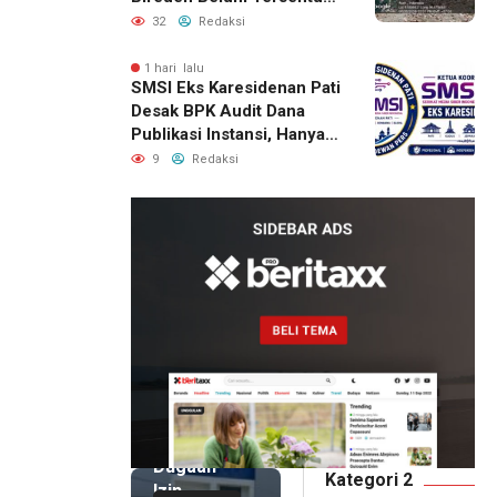
Bantuan Pascabencana
32
Redaksi
1 hari lalu
SMSI Eks Karesidenan Pati
Desak BPK Audit Dana
Publikasi Instansi, Hanya
untuk Perusahaan Pers
9
Redaksi
Berlegalitas
2 jam lalu
Kepala
DPMPTSP
Deli
Serdang
Bantah
Terlibat
Dugaan
Kategori 2
Izin