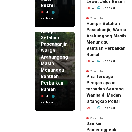
Lewat Jalur Resmi
Resmi
4
Redaksi
4
Redaksi
2 jam lalu
Hampir Setahun
2 jam lalu
Pascabanjir, Warga
Hampir
Arabungong Masih
Setahun
Menunggu
Pascabanjir,
Bantuan Perbaikan
Warga
Rumah
Arabungong
4
Redaksi
Masih
Menunggu
2 jam lalu
Bantuan
Pria Terduga
Perbaikan
Penganiayaan
terhadap Seorang
Rumah
Wanita di Medan
4
Ditangkap Polisi
Redaksi
4
Redaksi
2 jam lalu
Damkar
Pameungpeuk