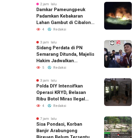
2 jam lalu
Damkar Pameungpeuk
Padamkan Kebakaran
Lahan Gambut di Cibalong,
Permukiman Warga
4
Redaksi
Berhasil Diamankan
3 jam lalu
Sidang Perdata di PN
Semarang Ditunda, Majelis
Hakim Jadwalkan
Pemanggilan Ulang BPR
5
Redaksi
Artomoro
3 jam lalu
Polda DIY Intensifkan
Operasi KRYD, Belasan
Ribu Botol Miras Ilegal
Berhasil Diamankan
4
Redaksi
7 jam lalu
Sisa Pondasi, Korban
Banjir Arabungong
Bireuen Belum Tersentuh