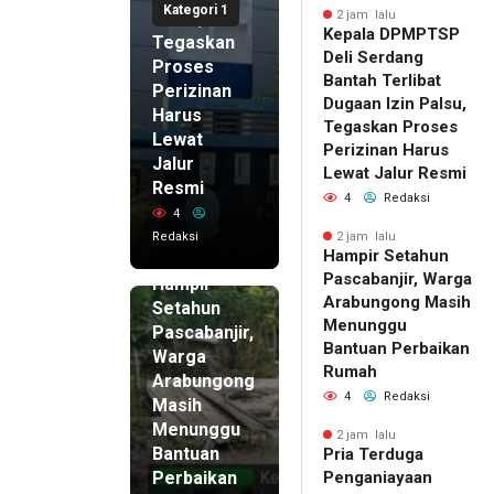
Kategori 1
Palsu,
2 jam lalu
Kepala DPMPTSP
Tegaskan
Deli Serdang
Proses
Bantah Terlibat
Perizinan
Dugaan Izin Palsu,
Harus
Tegaskan Proses
Lewat
Perizinan Harus
Jalur
Lewat Jalur Resmi
Resmi
4
Redaksi
4
Redaksi
2 jam lalu
Hampir Setahun
2 jam lalu
Pascabanjir, Warga
Hampir
Arabungong Masih
Setahun
Menunggu
Pascabanjir,
Bantuan Perbaikan
Warga
Rumah
Arabungong
4
Redaksi
Masih
Menunggu
2 jam lalu
Bantuan
Pria Terduga
Perbaikan
Penganiayaan