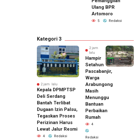
Pemanggilan
Ulang BPR
Artomoro
5
Redaksi
Kategori 3
2 jam
lalu
Hampir
Setahun
Pascabanjir,
Warga
Arabungong
2 jam lalu
Kepala DPMPTSP
Masih
Deli Serdang
Menunggu
Bantah Terlibat
Bantuan
Dugaan Izin Palsu,
Perbaikan
Tegaskan Proses
Rumah
Perizinan Harus
4
Lewat Jalur Resmi
4
Redaksi
Redaksi