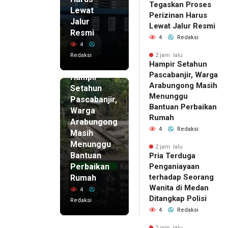
Tegaskan Proses
Lewat
Perizinan Harus
Jalur
Lewat Jalur Resmi
Resmi
4
Redaksi
4
Redaksi
2 jam lalu
Hampir Setahun
2 jam lalu
Pascabanjir, Warga
Hampir
Arabungong Masih
Setahun
Menunggu
Pascabanjir,
Bantuan Perbaikan
Warga
Rumah
Arabungong
4
Redaksi
Masih
Menunggu
2 jam lalu
Bantuan
Pria Terduga
Perbaikan
Penganiayaan
terhadap Seorang
Rumah
Wanita di Medan
4
Ditangkap Polisi
Redaksi
4
Redaksi
2 jam lalu