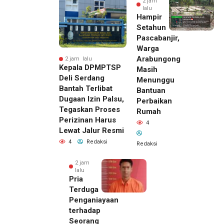
2 jam
lalu
Hampir
Setahun
Pascabanjir,
Warga
Arabungong
2 jam lalu
Kepala DPMPTSP
Masih
Deli Serdang
Menunggu
Bantah Terlibat
Bantuan
Dugaan Izin Palsu,
Perbaikan
Tegaskan Proses
Rumah
Perizinan Harus
4
Lewat Jalur Resmi
4
Redaksi
Redaksi
2 jam
lalu
Pria
Terduga
Penganiayaan
terhadap
Seorang