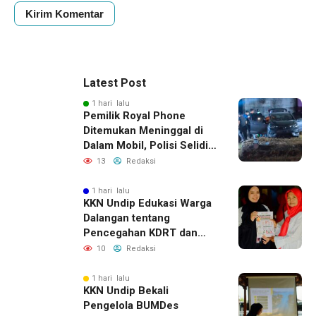
Latest Post
1 hari lalu
Pemilik Royal Phone
Ditemukan Meninggal di
Dalam Mobil, Polisi Selidiki
Dugaan Keterkaitan
13
Redaksi
dengan Pencurian
1 hari lalu
KKN Undip Edukasi Warga
Dalangan tentang
Pencegahan KDRT dan
Komunikasi Keluarga
10
Redaksi
1 hari lalu
KKN Undip Bekali
Pengelola BUMDes