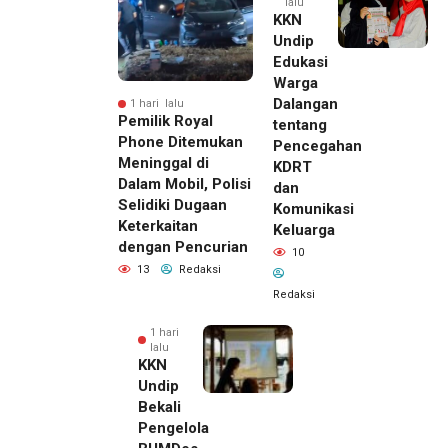
lalu
KKN
Undip
Edukasi
Warga
Dalangan
1 hari lalu
Pemilik Royal
tentang
Phone Ditemukan
Pencegahan
Meninggal di
KDRT
Dalam Mobil, Polisi
dan
Selidiki Dugaan
Komunikasi
Keterkaitan
Keluarga
dengan Pencurian
10
13
Redaksi
Redaksi
1 hari
lalu
KKN
Undip
Bekali
Pengelola