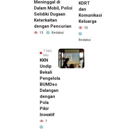
Meninggal di
KDRT
Dalam Mobil, Polisi
dan
Selidiki Dugaan
Komunikasi
Keterkaitan
Keluarga
dengan Pencurian
10
13
Redaksi
Redaksi
1 hari
lalu
KKN
Undip
Bekali
Pengelola
BUMDes
Dalangan
dengan
Pola
Pikir
Inovatif
1 hari lalu
7
Pemilik
Royal