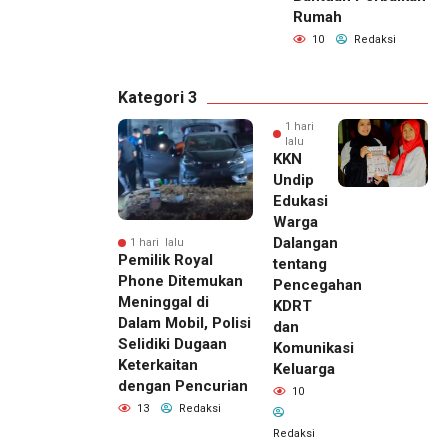
Rumah
10
Redaksi
Kategori 3
1 hari
lalu
KKN
Undip
Edukasi
Warga
Dalangan
1 hari lalu
Pemilik Royal
tentang
Phone Ditemukan
Pencegahan
Meninggal di
KDRT
Dalam Mobil, Polisi
dan
Selidiki Dugaan
Komunikasi
Keterkaitan
Keluarga
dengan Pencurian
10
13
Redaksi
Redaksi