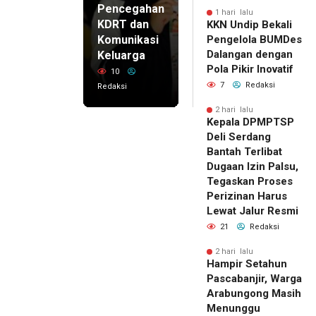
Pencegahan
1 hari lalu
KDRT dan
KKN Undip Bekali
Komunikasi
Pengelola BUMDes
Dalangan dengan
Keluarga
Pola Pikir Inovatif
10
7
Redaksi
Redaksi
2 hari lalu
Kepala DPMPTSP
Deli Serdang
Bantah Terlibat
Dugaan Izin Palsu,
Tegaskan Proses
Perizinan Harus
Lewat Jalur Resmi
21
Redaksi
2 hari lalu
Hampir Setahun
Pascabanjir, Warga
Arabungong Masih
Menunggu