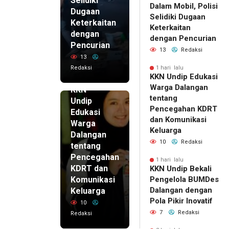
Selidiki
Dalam Mobil, Polisi
Dugaan
Selidiki Dugaan
Keterkaitan
Keterkaitan
dengan
dengan Pencurian
Pencurian
13
Redaksi
13
Redaksi
1 hari lalu
KKN Undip Edukasi
1 hari lalu
Warga Dalangan
KKN
tentang
Undip
Pencegahan KDRT
Edukasi
dan Komunikasi
Warga
Keluarga
Dalangan
10
Redaksi
tentang
Pencegahan
1 hari lalu
KDRT dan
KKN Undip Bekali
Komunikasi
Pengelola BUMDes
Dalangan dengan
Keluarga
Pola Pikir Inovatif
10
7
Redaksi
Redaksi