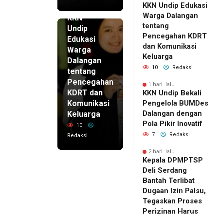
KKN Undip Edukasi
1 hari lalu
Warga Dalangan
KKN
tentang
Undip
Pencegahan KDRT
Edukasi
dan Komunikasi
Warga
Keluarga
Dalangan
10
Redaksi
tentang
Pencegahan
1 hari lalu
KDRT dan
KKN Undip Bekali
Komunikasi
Pengelola BUMDes
Dalangan dengan
Keluarga
Pola Pikir Inovatif
10
7
Redaksi
Redaksi
2 hari lalu
Kepala DPMPTSP
Deli Serdang
Bantah Terlibat
Dugaan Izin Palsu,
Tegaskan Proses
Perizinan Harus