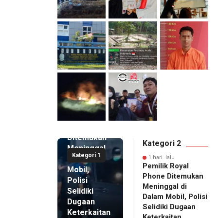
1 hari lalu
Pemilik
Royal
Phone
Ditemukan
Kategori 2
Meninggal
Kategori 1
di Dalam
1 hari lalu
Pemilik Royal
Mobil,
Phone Ditemukan
Polisi
Meninggal di
Selidiki
Dalam Mobil, Polisi
Dugaan
Selidiki Dugaan
Keterkaitan
Keterkaitan