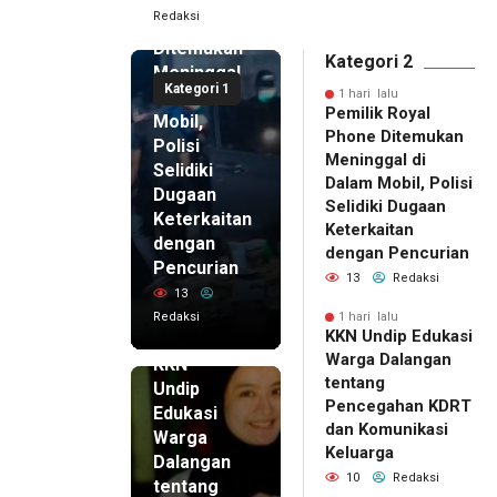
Redaksi
Phone
Ditemukan
Kategori 2
Meninggal
Kategori 1
di Dalam
1 hari lalu
Pemilik Royal
Mobil,
Phone Ditemukan
Polisi
Meninggal di
Selidiki
Dalam Mobil, Polisi
Dugaan
Selidiki Dugaan
Keterkaitan
Keterkaitan
dengan
dengan Pencurian
Pencurian
13
Redaksi
13
Redaksi
1 hari lalu
KKN Undip Edukasi
1 hari lalu
Warga Dalangan
KKN
tentang
Undip
Pencegahan KDRT
Edukasi
dan Komunikasi
Warga
Keluarga
Dalangan
10
Redaksi
tentang