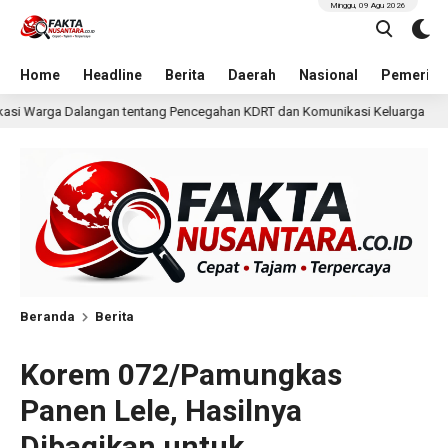
Minggu, 09 Agu 2026
Home
Headline
Berita
Daerah
Nasional
Pemerint
ncegahan KDRT dan Komunikasi Keluarga
KKN Undip Beka
1 hari lalu
Beranda
Berita
Korem 072/Pamungkas
Panen Lele, Hasilnya
Dibagikan untuk