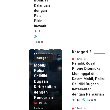
BUMDes
Dalangan
dengan
Pola
Pikir
Inovatif
1 hari lalu
7
Pemilik
Royal
Redaksi
Phone
Ditemukan
Kategori 2
Meninggal
Kategori 1
di Dalam
1 hari lalu
Pemilik Royal
Mobil,
Phone Ditemukan
Polisi
Meninggal di
Selidiki
Dalam Mobil, Polisi
Dugaan
Selidiki Dugaan
Keterkaitan
Keterkaitan
dengan
dengan Pencurian
Pencurian
13
Redaksi
13
Redaksi
1 hari lalu