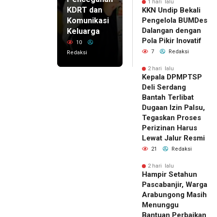
1 hari lalu
KDRT dan
KKN Undip Bekali
Komunikasi
Pengelola BUMDes
Dalangan dengan
Keluarga
Pola Pikir Inovatif
10
7
Redaksi
Redaksi
2 hari lalu
Kepala DPMPTSP
Deli Serdang
Bantah Terlibat
Dugaan Izin Palsu,
Tegaskan Proses
Perizinan Harus
Lewat Jalur Resmi
21
Redaksi
2 hari lalu
Hampir Setahun
Pascabanjir, Warga
Arabungong Masih
Menunggu
Bantuan Perbaikan