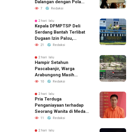
Dalangan dengan Pola
Pikir Inovatif
7
Redaksi
2 hari lalu
Kepala DPMPTSP Deli
Serdang Bantah Terlibat
Dugaan Izin Palsu,
Tegaskan Proses
21
Redaksi
Perizinan Harus Lewat
Jalur Resmi
2 hari lalu
Hampir Setahun
Pascabanjir, Warga
Arabungong Masih
Menunggu Bantuan
10
Redaksi
Perbaikan Rumah
2 hari lalu
Pria Terduga
Penganiayaan terhadap
Seorang Wanita di Medan
Ditangkap Polisi
11
Redaksi
2 hari lalu