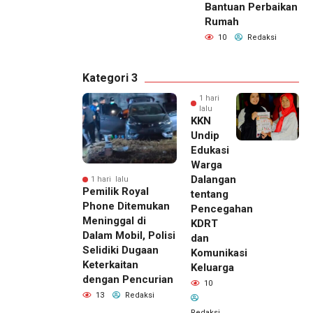
Bantuan Perbaikan
Rumah
10
Redaksi
Kategori 3
1 hari
lalu
KKN
Undip
Edukasi
Warga
Dalangan
1 hari lalu
Pemilik Royal
tentang
Phone Ditemukan
Pencegahan
Meninggal di
KDRT
Dalam Mobil, Polisi
dan
Selidiki Dugaan
Komunikasi
Keterkaitan
Keluarga
dengan Pencurian
10
13
Redaksi
Redaksi