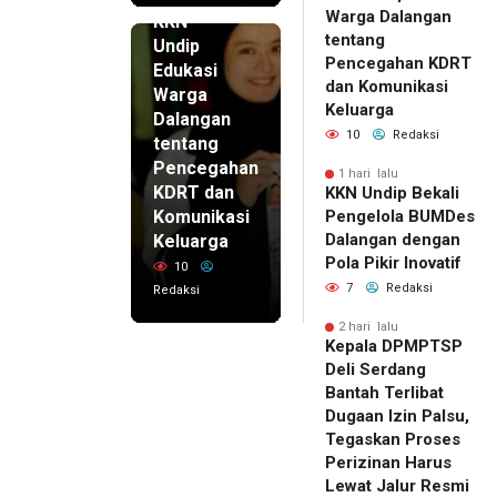
1 hari lalu
Warga Dalangan
KKN
tentang
Undip
Pencegahan KDRT
Edukasi
dan Komunikasi
Warga
Keluarga
Dalangan
10
Redaksi
tentang
Pencegahan
1 hari lalu
KDRT dan
KKN Undip Bekali
Komunikasi
Pengelola BUMDes
Dalangan dengan
Keluarga
Pola Pikir Inovatif
10
7
Redaksi
Redaksi
2 hari lalu
Kepala DPMPTSP
Deli Serdang
Bantah Terlibat
Dugaan Izin Palsu,
Tegaskan Proses
Perizinan Harus
Lewat Jalur Resmi