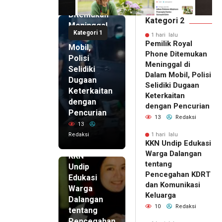
Phone
Ditemukan
Kategori 2
Meninggal
Kategori 1
di Dalam
1 hari lalu
Pemilik Royal
Mobil,
Phone Ditemukan
Polisi
Meninggal di
Selidiki
Dalam Mobil, Polisi
Dugaan
Selidiki Dugaan
Keterkaitan
Keterkaitan
dengan
dengan Pencurian
Pencurian
13
Redaksi
13
Redaksi
1 hari lalu
KKN Undip Edukasi
1 hari lalu
Warga Dalangan
KKN
tentang
Undip
Pencegahan KDRT
Edukasi
dan Komunikasi
Warga
Keluarga
Dalangan
10
Redaksi
tentang
Pencegahan