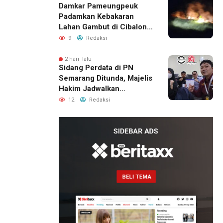
Damkar Pameungpeuk
Padamkan Kebakaran
Lahan Gambut di Cibalong,
Permukiman Warga
9
Redaksi
Berhasil Diamankan
2 hari lalu
Sidang Perdata di PN
Semarang Ditunda, Majelis
Hakim Jadwalkan
Pemanggilan Ulang BPR
12
Redaksi
Artomoro
1 hari lalu
Pemilik
Royal