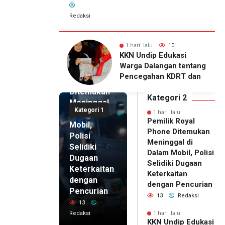
Redaksi
lu
10
1 hari lalu
7
1 hari lalu
ip Edukasi
KKN Undip Bekali
Pemilik
alangan tentang
Pengelola BUMDes
Royal
ahan KDRT dan
Dalangan dengan Pola
Phone
asi Keluarga
Pikir Inovatif
Ditemukan
Kategori 2
Meninggal
Kategori 1
di Dalam
1 hari lalu
Pemilik Royal
Mobil,
Phone Ditemukan
Polisi
Meninggal di
Selidiki
Dalam Mobil, Polisi
Dugaan
Selidiki Dugaan
Keterkaitan
Keterkaitan
dengan
dengan Pencurian
Pencurian
13
Redaksi
13
Redaksi
1 hari lalu
KKN Undip Edukasi