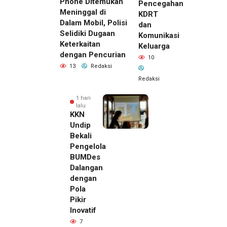
Phone Ditemukan
Pencegahan
Meninggal di
KDRT
Dalam Mobil, Polisi
dan
Selidiki Dugaan
Komunikasi
Keterkaitan
Keluarga
dengan Pencurian
10
13
Redaksi
Redaksi
1 hari
lalu
KKN
Undip
Bekali
Pengelola
BUMDes
Dalangan
dengan
Pola
Pikir
Inovatif
7