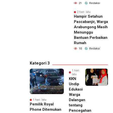
21
Redaksi
2 hari lalu
Hampir Setahun
Pascabanjir, Warga
Arabungong Masih
Menunggu
Bantuan Perbaikan
Rumah
10
Redaksi
Kategori 3
1 hari
lalu
KKN
Undip
Edukasi
Warga
Dalangan
1 hari lalu
Pemilik Royal
tentang
Phone Ditemukan
Pencegahan