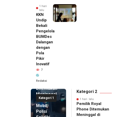
1 hari
lalu
KKN
Undip
Bekali
Pengelola
BUMDes
Dalangan
dengan
Pola
Pikir
Inovatif
1 hari lalu
7
Pemilik
Royal
Redaksi
Phone
Ditemukan
Kategori 2
Meninggal
Kategori 1
di Dalam
1 hari lalu
Pemilik Royal
Mobil,
Phone Ditemukan
Polisi
Meninggal di