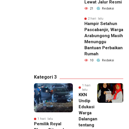
Lewat Jalur Resmi
21
Redaksi
2 hari lalu
Hampir Setahun
Pascabanjir, Warga
Arabungong Masih
Menunggu
Bantuan Perbaikan
Rumah
10
Redaksi
Kategori 3
1 hari
lalu
KKN
Undip
Edukasi
Warga
Dalangan
1 hari lalu
Pemilik Royal
tentang