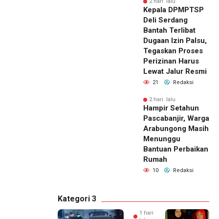
2 hari lalu
Kepala DPMPTSP
Deli Serdang
Bantah Terlibat
Dugaan Izin Palsu,
Tegaskan Proses
Perizinan Harus
Lewat Jalur Resmi
21
Redaksi
2 hari lalu
Hampir Setahun
Pascabanjir, Warga
Arabungong Masih
Menunggu
Bantuan Perbaikan
Rumah
10
Redaksi
Kategori 3
1 hari