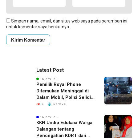
Simpan nama, email, dan situs web saya pada peramban ini
untuk komentar saya berikutnya.
Latest Post
16 jam lalu
Pemilik Royal Phone
Ditemukan Meninggal di
Dalam Mobil, Polisi Selidiki
Dugaan Keterkaitan
6
Redaksi
dengan Pencurian
16 jam lalu
KKN Undip Edukasi Warga
Dalangan tentang
Pencegahan KDRT dan