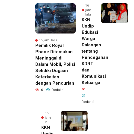
16
jam
lalu
KKN
Undip
Edukasi
Warga
16 jam lalu
Dalangan
Pemilik Royal
tentang
Phone Ditemukan
Pencegahan
Meninggal di
KDRT
Dalam Mobil, Polisi
dan
Selidiki Dugaan
Komunikasi
Keterkaitan
Keluarga
dengan Pencurian
5
6
Redaksi
Redaksi
16
jam
lalu
KKN
Undip