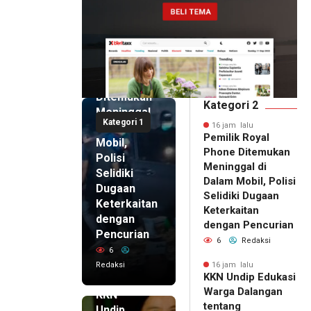
16 jam lalu
Pemilik
Royal
Phone
Ditemukan
Kategori 2
Meninggal
Kategori 1
di Dalam
16 jam lalu
Pemilik Royal
Mobil,
Phone Ditemukan
Polisi
Meninggal di
Selidiki
Dalam Mobil, Polisi
Dugaan
Selidiki Dugaan
Keterkaitan
Keterkaitan
dengan
dengan Pencurian
Pencurian
6
Redaksi
6
Redaksi
16 jam lalu
KKN Undip Edukasi
16 jam lalu
Warga Dalangan
KKN
tentang
Undip