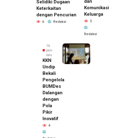
dan
Selidiki Dugaan
Komunikasi
Keterkaitan
Keluarga
dengan Pencurian
5
6
Redaksi
Redaksi
16
jam
lalu
KKN
Undip
Bekali
Pengelola
BUMDes
Dalangan
dengan
Pola
Pikir
Inovatif
16 jam lalu
4
Pemilik
Royal