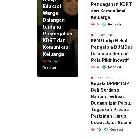
Pencegahan KDRT
Edukasi
dan Komunikasi
Warga
Keluarga
Dalangan
5
Redaksi
tentang
Pencegahan
16 jam lalu
KDRT dan
KKN Undip Bekali
Komunikasi
Pengelola BUMDes
Dalangan dengan
Keluarga
Pola Pikir Inovatif
5
4
Redaksi
Redaksi
1 hari lalu
Kepala DPMPTSP
Deli Serdang
Bantah Terlibat
Dugaan Izin Palsu,
Tegaskan Proses
Perizinan Harus
Lewat Jalur Resmi
16
Redaksi