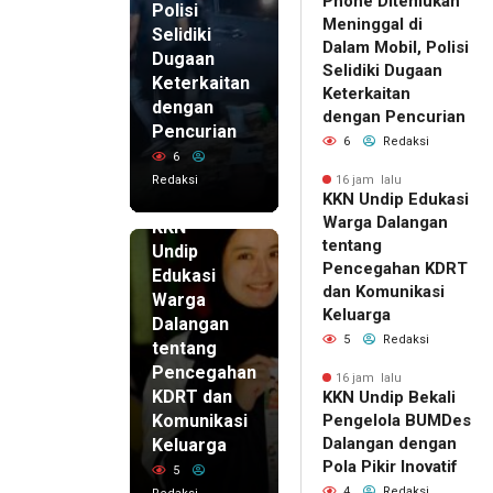
Phone Ditemukan
Polisi
Meninggal di
Selidiki
Dalam Mobil, Polisi
Dugaan
Selidiki Dugaan
Keterkaitan
Keterkaitan
dengan
dengan Pencurian
Pencurian
6
Redaksi
6
Redaksi
16 jam lalu
KKN Undip Edukasi
16 jam lalu
Warga Dalangan
KKN
tentang
Undip
Pencegahan KDRT
Edukasi
dan Komunikasi
Warga
Keluarga
Dalangan
5
Redaksi
tentang
Pencegahan
16 jam lalu
KDRT dan
KKN Undip Bekali
Komunikasi
Pengelola BUMDes
Dalangan dengan
Keluarga
Pola Pikir Inovatif
5
4
Redaksi