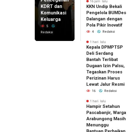
16 jam lalu
KDRT dan
KKN Undip Bekali
Komunikasi
Pengelola BUMDes
Dalangan dengan
Keluarga
Pola Pikir Inovatif
5
4
Redaksi
Redaksi
1 hari lalu
Kepala DPMPTSP
Deli Serdang
Bantah Terlibat
Dugaan Izin Palsu,
Tegaskan Proses
Perizinan Harus
Lewat Jalur Resmi
16
Redaksi
1 hari lalu
Hampir Setahun
Pascabanjir, Warga
Arabungong Masih
Menunggu
Bantuan Perbaikan