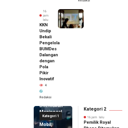
Redaksi
16
jam
lalu
KKN
Undip
Bekali
Pengelola
BUMDes
Dalangan
dengan
Pola
Pikir
Inovatif
16 jam lalu
4
Pemilik
Royal
Redaksi
Phone
Ditemukan
Kategori 2
Meninggal
Kategori 1
di Dalam
16 jam lalu
Pemilik Royal
Mobil,