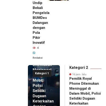
Undip
Bekali
Pengelola
BUMDes
Dalangan
dengan
Pola
Pikir
Inovatif
16 jam lalu
4
Pemilik
Royal
Redaksi
Phone
Ditemukan
Kategori 2
Meninggal
Kategori 1
di Dalam
16 jam lalu
Pemilik Royal
Mobil,
Phone Ditemukan
Polisi
Meninggal di
Selidiki
Dalam Mobil, Polisi
Dugaan
Selidiki Dugaan
Keterkaitan
Keterkaitan