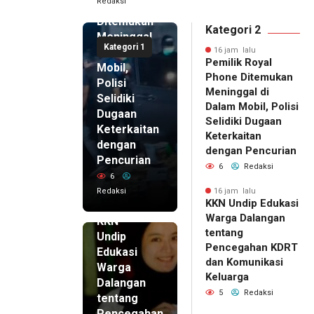
Redaksi
Phone
Ditemukan
Kategori 2
Meninggal
Kategori 1
di Dalam
16 jam lalu
Pemilik Royal
Mobil,
Phone Ditemukan
Polisi
Meninggal di
Selidiki
Dalam Mobil, Polisi
Dugaan
Selidiki Dugaan
Keterkaitan
Keterkaitan
dengan
dengan Pencurian
Pencurian
6
Redaksi
6
Redaksi
16 jam lalu
KKN Undip Edukasi
16 jam lalu
Warga Dalangan
KKN
tentang
Undip
Pencegahan KDRT
Edukasi
dan Komunikasi
Warga
Keluarga
Dalangan
5
Redaksi
tentang
Pencegahan