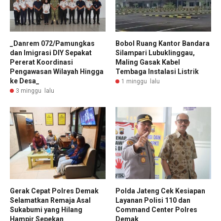
_Danrem 072/Pamungkas
Bobol Ruang Kantor Bandara
dan Imigrasi DIY Sepakat
Silampari Lubuklinggau,
Pererat Koordinasi
Maling Gasak Kabel
Pengawasan Wilayah Hingga
Tembaga Instalasi Listrik
ke Desa_
1 minggu lalu
3 minggu lalu
Gerak Cepat Polres Demak
Polda Jateng Cek Kesiapan
Selamatkan Remaja Asal
Layanan Polisi 110 dan
Sukabumi yang Hilang
Command Center Polres
Hampir Sepekan
Demak