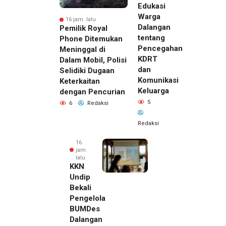
Edukasi
Warga
16 jam lalu
Dalangan
Pemilik Royal
tentang
Phone Ditemukan
Pencegahan
Meninggal di
KDRT
Dalam Mobil, Polisi
dan
Selidiki Dugaan
Komunikasi
Keterkaitan
Keluarga
dengan Pencurian
5
6
Redaksi
Redaksi
16
jam
lalu
KKN
Undip
Bekali
Pengelola
BUMDes
Dalangan