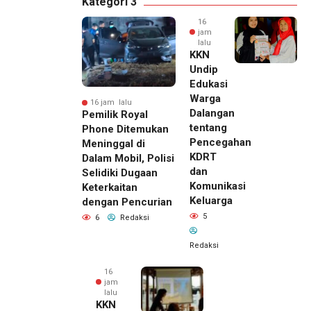
Kategori 3
16
jam
lalu
KKN
Undip
Edukasi
Warga
16 jam lalu
Dalangan
Pemilik Royal
tentang
Phone Ditemukan
Pencegahan
Meninggal di
KDRT
Dalam Mobil, Polisi
dan
Selidiki Dugaan
Komunikasi
Keterkaitan
Keluarga
dengan Pencurian
5
6
Redaksi
Redaksi
16
jam
lalu
KKN