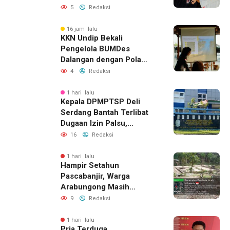
Komunikasi Keluarga
5
Redaksi
16 jam lalu
KKN Undip Bekali
Pengelola BUMDes
Dalangan dengan Pola
Pikir Inovatif
4
Redaksi
1 hari lalu
Kepala DPMPTSP Deli
Serdang Bantah Terlibat
Dugaan Izin Palsu,
Tegaskan Proses
16
Redaksi
Perizinan Harus Lewat
Jalur Resmi
1 hari lalu
Hampir Setahun
Pascabanjir, Warga
Arabungong Masih
Menunggu Bantuan
9
Redaksi
Perbaikan Rumah
1 hari lalu
Pria Terduga