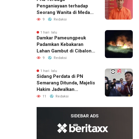
Penganiayaan terhadap
Seorang Wanita di Medan
Ditangkap Polisi
9
Redaksi
1 hari lalu
Damkar Pameungpeuk
Padamkan Kebakaran
Lahan Gambut di Cibalong,
Permukiman Warga
9
Redaksi
Berhasil Diamankan
1 hari lalu
Sidang Perdata di PN
Semarang Ditunda, Majelis
Hakim Jadwalkan
Pemanggilan Ulang BPR
11
Redaksi
Artomoro