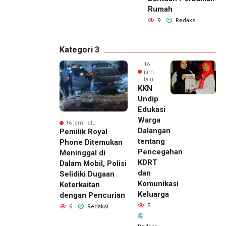
Rumah
9
Redaksi
Kategori 3
16
jam
lalu
KKN
Undip
Edukasi
Warga
16 jam lalu
Dalangan
Pemilik Royal
tentang
Phone Ditemukan
Pencegahan
Meninggal di
KDRT
Dalam Mobil, Polisi
dan
Selidiki Dugaan
Komunikasi
Keterkaitan
Keluarga
dengan Pencurian
5
6
Redaksi