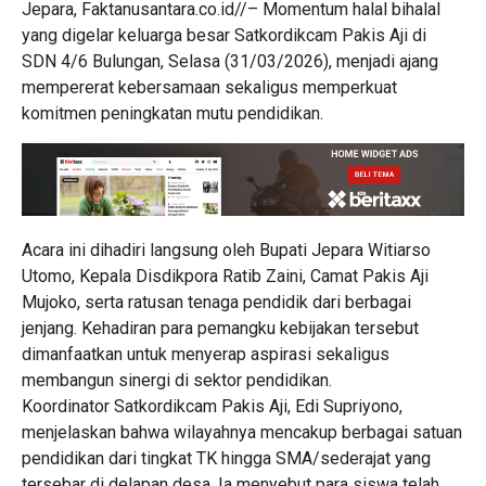
Jepara, Faktanusantara.co.id//– Momentum halal bihalal
yang digelar keluarga besar Satkordikcam Pakis Aji di
SDN 4/6 Bulungan, Selasa (31/03/2026), menjadi ajang
mempererat kebersamaan sekaligus memperkuat
komitmen peningkatan mutu pendidikan.
Acara ini dihadiri langsung oleh Bupati Jepara Witiarso
Utomo, Kepala Disdikpora Ratib Zaini, Camat Pakis Aji
Mujoko, serta ratusan tenaga pendidik dari berbagai
jenjang. Kehadiran para pemangku kebijakan tersebut
dimanfaatkan untuk menyerap aspirasi sekaligus
membangun sinergi di sektor pendidikan.
Koordinator Satkordikcam Pakis Aji, Edi Supriyono,
menjelaskan bahwa wilayahnya mencakup berbagai satuan
pendidikan dari tingkat TK hingga SMA/sederajat yang
tersebar di delapan desa. Ia menyebut para siswa telah