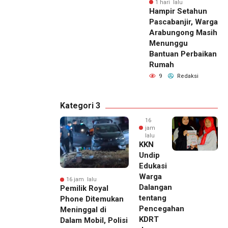
1 hari lalu
Hampir Setahun
Pascabanjir, Warga
Arabungong Masih
Menunggu
Bantuan Perbaikan
Rumah
9
Redaksi
Kategori 3
16
jam
lalu
KKN
Undip
Edukasi
Warga
16 jam lalu
Dalangan
Pemilik Royal
tentang
Phone Ditemukan
Pencegahan
Meninggal di
KDRT
Dalam Mobil, Polisi