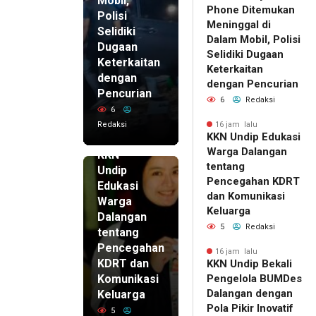
Mobil,
Phone Ditemukan
Polisi
Meninggal di
Selidiki
Dalam Mobil, Polisi
Dugaan
Selidiki Dugaan
Keterkaitan
Keterkaitan
dengan
dengan Pencurian
Pencurian
6
Redaksi
6
Redaksi
16 jam lalu
KKN Undip Edukasi
16 jam lalu
Warga Dalangan
KKN
tentang
Undip
Pencegahan KDRT
Edukasi
dan Komunikasi
Warga
Keluarga
Dalangan
5
Redaksi
tentang
Pencegahan
16 jam lalu
KDRT dan
KKN Undip Bekali
Komunikasi
Pengelola BUMDes
Dalangan dengan
Keluarga
Pola Pikir Inovatif
5