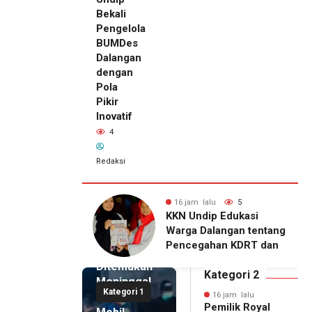
Bekali
Pengelola
BUMDes
Dalangan
dengan
Pola
Pikir
Inovatif
4
Redaksi
alu
5
16 jam lalu
4
16 jam lalu
ip Edukasi
KKN Undip Bekali
Pemilik
alangan tentang
Pengelola BUMDes
Royal
ahan KDRT dan
Dalangan dengan Pola
Phone
asi Keluarga
Pikir Inovatif
Ditemukan
Kategori 2
Meninggal
Kategori 1
di Dalam
16 jam lalu
Pemilik Royal