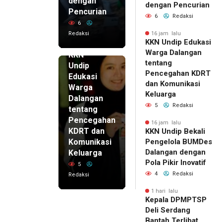
dengan
dengan Pencurian
Pencurian
6
Redaksi
6
Redaksi
16 jam lalu
KKN Undip Edukasi
16 jam lalu
Warga Dalangan
KKN
tentang
Undip
Pencegahan KDRT
Edukasi
dan Komunikasi
Warga
Keluarga
Dalangan
5
Redaksi
tentang
Pencegahan
16 jam lalu
KDRT dan
KKN Undip Bekali
Komunikasi
Pengelola BUMDes
Dalangan dengan
Keluarga
Pola Pikir Inovatif
5
4
Redaksi
Redaksi
1 hari lalu
Kepala DPMPTSP
Deli Serdang
Bantah Terlibat