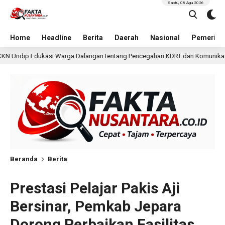
Sabtu, 08 Agu 2026
Home
Headline
Berita
Daerah
Nasional
Pemerint
ngan tentang Pencegahan KDRT dan Komunikasi Keluarga
16 jam lal
Beranda
Berita
Prestasi Pelajar Pakis Aji
Bersinar, Pemkab Jepara
Dorong Perbaikan Fasilitas