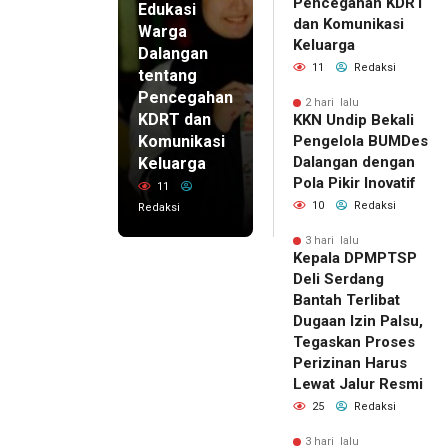
Pencegahan KDRT
Edukasi
dan Komunikasi
Warga
Keluarga
Dalangan
11
Redaksi
tentang
Pencegahan
2 hari lalu
KDRT dan
KKN Undip Bekali
Komunikasi
Pengelola BUMDes
Dalangan dengan
Keluarga
Pola Pikir Inovatif
11
10
Redaksi
Redaksi
3 hari lalu
Kepala DPMPTSP
Deli Serdang
Bantah Terlibat
Dugaan Izin Palsu,
Tegaskan Proses
Perizinan Harus
Lewat Jalur Resmi
25
Redaksi
3 hari lalu