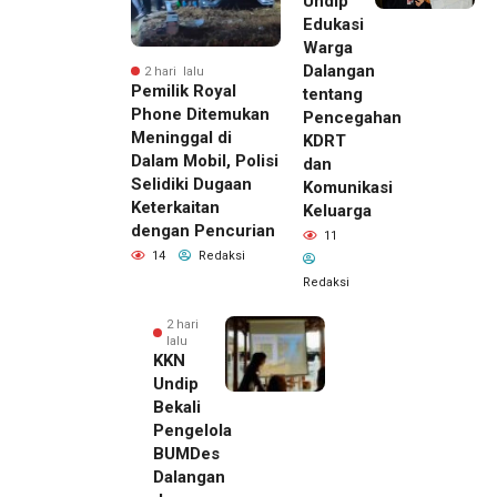
Undip
Edukasi
Warga
Dalangan
2 hari lalu
Pemilik Royal
tentang
Phone Ditemukan
Pencegahan
Meninggal di
KDRT
Dalam Mobil, Polisi
dan
Selidiki Dugaan
Komunikasi
Keterkaitan
Keluarga
dengan Pencurian
11
14
Redaksi
Redaksi
2 hari
lalu
KKN
Undip
Bekali
Pengelola
BUMDes
Dalangan