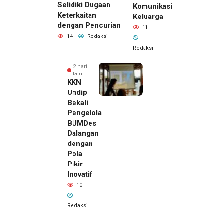
Selidiki Dugaan
Komunikasi
Keterkaitan
Keluarga
dengan Pencurian
11
14
Redaksi
Redaksi
2 hari
lalu
KKN
Undip
Bekali
Pengelola
BUMDes
Dalangan
dengan
Pola
Pikir
Inovatif
10
Redaksi