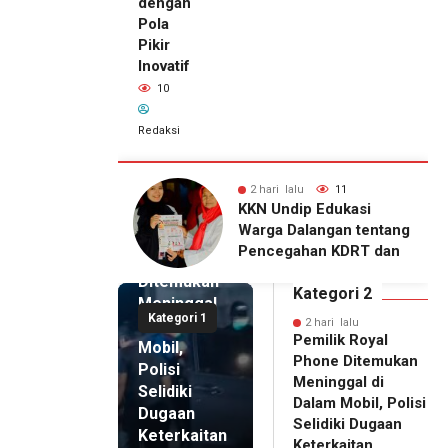
dengan
Pola
Pikir
Inovatif
10
Redaksi
lu
11
2 hari lalu
10
2 hari lalu
ip Edukasi
KKN Undip Bekali
Pemilik
alangan tentang
Pengelola BUMDes
Royal
ahan KDRT dan
Dalangan dengan Pola
Phone
asi Keluarga
Pikir Inovatif
Ditemukan
Kategori 2
Meninggal
Kategori 1
di Dalam
2 hari lalu
Pemilik Royal
Mobil,
Phone Ditemukan
Polisi
Meninggal di
Selidiki
Dalam Mobil, Polisi
Dugaan
Selidiki Dugaan
Keterkaitan
Keterkaitan