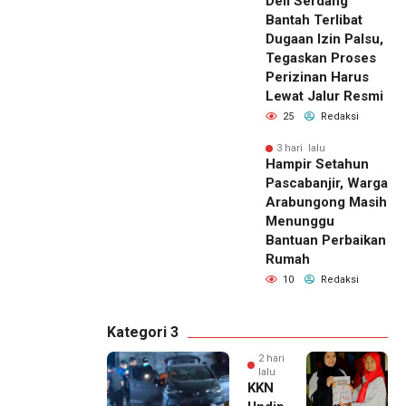
Deli Serdang
Bantah Terlibat
Dugaan Izin Palsu,
Tegaskan Proses
Perizinan Harus
Lewat Jalur Resmi
25
Redaksi
3 hari lalu
Hampir Setahun
Pascabanjir, Warga
Arabungong Masih
Menunggu
Bantuan Perbaikan
Rumah
10
Redaksi
Kategori 3
2 hari
lalu
KKN