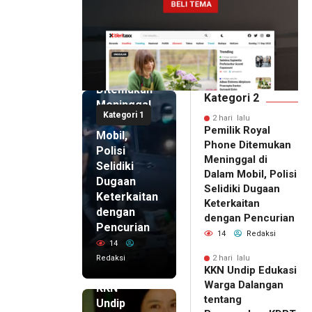
2 hari lalu
Pemilik
Royal
Phone
Ditemukan
Kategori 2
Meninggal
Kategori 1
di Dalam
2 hari lalu
Pemilik Royal
Mobil,
Phone Ditemukan
Polisi
Meninggal di
Selidiki
Dalam Mobil, Polisi
Dugaan
Selidiki Dugaan
Keterkaitan
Keterkaitan
dengan
dengan Pencurian
Pencurian
14
Redaksi
14
Redaksi
2 hari lalu
KKN Undip Edukasi
2 hari lalu
Warga Dalangan
KKN
tentang
Undip