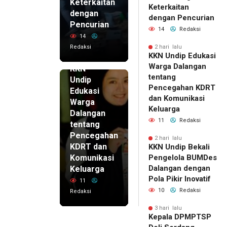
Keterkaitan
Keterkaitan
dengan
dengan Pencurian
Pencurian
14
Redaksi
14
Redaksi
2 hari lalu
KKN Undip Edukasi
2 hari lalu
Warga Dalangan
KKN
tentang
Undip
Pencegahan KDRT
Edukasi
dan Komunikasi
Warga
Keluarga
Dalangan
11
Redaksi
tentang
Pencegahan
2 hari lalu
KDRT dan
KKN Undip Bekali
Komunikasi
Pengelola BUMDes
Dalangan dengan
Keluarga
Pola Pikir Inovatif
11
10
Redaksi
Redaksi
3 hari lalu
Kepala DPMPTSP