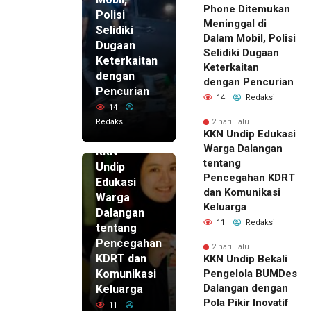
Phone Ditemukan
Polisi
Meninggal di
Selidiki
Dalam Mobil, Polisi
Dugaan
Selidiki Dugaan
Keterkaitan
Keterkaitan
dengan
dengan Pencurian
Pencurian
14
Redaksi
14
Redaksi
2 hari lalu
KKN Undip Edukasi
2 hari lalu
Warga Dalangan
KKN
tentang
Undip
Pencegahan KDRT
Edukasi
dan Komunikasi
Warga
Keluarga
Dalangan
11
Redaksi
tentang
Pencegahan
2 hari lalu
KDRT dan
KKN Undip Bekali
Komunikasi
Pengelola BUMDes
Dalangan dengan
Keluarga
Pola Pikir Inovatif
11