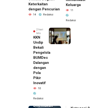
Keterkaitan
Keluarga
dengan Pencurian
11
14
Redaksi
Redaksi
2 hari
lalu
KKN
Undip
Bekali
Pengelola
BUMDes
Dalangan
dengan
Pola
Pikir
Inovatif
2 hari lalu
10
Pemilik
Royal
Redaksi
Phone
Ditemukan