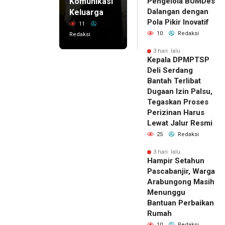
Komunikasi
Pengelola BUMDes
Dalangan dengan
Keluarga
Pola Pikir Inovatif
11
10
Redaksi
Redaksi
3 hari lalu
Kepala DPMPTSP
Deli Serdang
Bantah Terlibat
Dugaan Izin Palsu,
Tegaskan Proses
Perizinan Harus
Lewat Jalur Resmi
25
Redaksi
3 hari lalu
Hampir Setahun
Pascabanjir, Warga
Arabungong Masih
Menunggu
Bantuan Perbaikan
Rumah
10
Redaksi