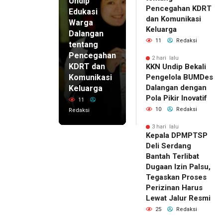
Undip
Pencegahan KDRT
Edukasi
dan Komunikasi
Warga
Keluarga
Dalangan
11
Redaksi
tentang
Pencegahan
2 hari lalu
KDRT dan
KKN Undip Bekali
Komunikasi
Pengelola BUMDes
Dalangan dengan
Keluarga
Pola Pikir Inovatif
11
10
Redaksi
Redaksi
3 hari lalu
Kepala DPMPTSP
Deli Serdang
Bantah Terlibat
Dugaan Izin Palsu,
Tegaskan Proses
Perizinan Harus
Lewat Jalur Resmi
25
Redaksi