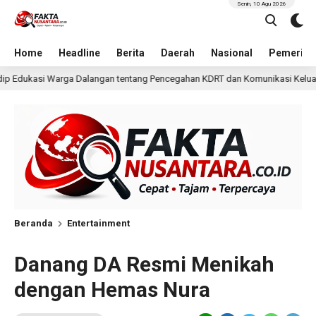
Senin, 10 Agu 2026
Home
Headline
Berita
Daerah
Nasional
Pemerint
ng Pencegahan KDRT dan Komunikasi Keluarga
KKN Undip
2 hari lalu
Beranda
Entertainment
Danang DA Resmi Menikah
dengan Hemas Nura