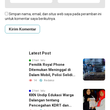
Simpan nama, email, dan situs web saya pada peramban ini
untuk komentar saya berikutnya.
Latest Post
2 hari lalu
Pemilik Royal Phone
Ditemukan Meninggal di
Dalam Mobil, Polisi Selidiki
Dugaan Keterkaitan
14
Redaksi
dengan Pencurian
2 hari lalu
KKN Undip Edukasi Warga
Dalangan tentang
Pencegahan KDRT dan