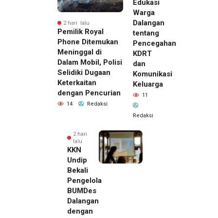
Edukasi
Warga
Dalangan
2 hari lalu
Pemilik Royal
tentang
Phone Ditemukan
Pencegahan
Meninggal di
KDRT
Dalam Mobil, Polisi
dan
Selidiki Dugaan
Komunikasi
Keterkaitan
Keluarga
dengan Pencurian
11
14
Redaksi
Redaksi
2 hari
lalu
KKN
Undip
Bekali
Pengelola
BUMDes
Dalangan
dengan