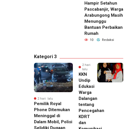
Hampir Setahun
Pascabanjir, Warga
Arabungong Masih
Menunggu
Bantuan Perbaikan
Rumah
10
Redaksi
Kategori 3
2 hari
lalu
KKN
Undip
Edukasi
Warga
Dalangan
2 hari lalu
Pemilik Royal
tentang
Phone Ditemukan
Pencegahan
Meninggal di
KDRT
Dalam Mobil, Polisi
dan
Selidiki Dugaan
Komunikasi