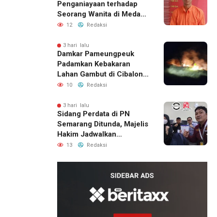
Penganiayaan terhadap
Seorang Wanita di Medan
Ditangkap Polisi
12
Redaksi
3 hari lalu
Damkar Pameungpeuk
Padamkan Kebakaran
Lahan Gambut di Cibalong,
Permukiman Warga
10
Redaksi
Berhasil Diamankan
3 hari lalu
Sidang Perdata di PN
Semarang Ditunda, Majelis
Hakim Jadwalkan
Pemanggilan Ulang BPR
13
Redaksi
Artomoro