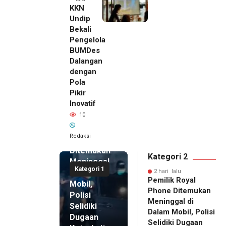
KKN
Undip
Bekali
Pengelola
BUMDes
Dalangan
dengan
Pola
Pikir
Inovatif
2 hari lalu
10
Pemilik
Royal
Redaksi
Phone
Ditemukan
Kategori 2
Meninggal
Kategori 1
di Dalam
2 hari lalu
Pemilik Royal
Mobil,
Phone Ditemukan
Polisi
Meninggal di
Selidiki
Dalam Mobil, Polisi
Dugaan
Selidiki Dugaan