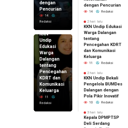
dengan
dengan Pencurian
Pencurian
14
Redaksi
14
Redaksi
2 hari lalu
KKN Undip Edukasi
2 hari lalu
Warga Dalangan
KKN
tentang
Undip
Pencegahan KDRT
Edukasi
dan Komunikasi
Warga
Keluarga
Dalangan
11
Redaksi
tentang
Pencegahan
2 hari lalu
KDRT dan
KKN Undip Bekali
Komunikasi
Pengelola BUMDes
Dalangan dengan
Keluarga
Pola Pikir Inovatif
11
10
Redaksi
Redaksi
3 hari lalu
Kepala DPMPTSP
Deli Serdang