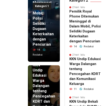
Kategori 2
Meninggal
Kategori 1
di Dalam
2 hari lalu
Pemilik Royal
Mobil,
Phone Ditemukan
Polisi
Meninggal di
Selidiki
Dalam Mobil, Polisi
Dugaan
Selidiki Dugaan
Keterkaitan
Keterkaitan
dengan
dengan Pencurian
Pencurian
14
Redaksi
14
Redaksi
2 hari lalu
KKN Undip Edukasi
2 hari lalu
Warga Dalangan
KKN
tentang
Undip
Pencegahan KDRT
Edukasi
dan Komunikasi
Warga
Keluarga
Dalangan
11
Redaksi
tentang
Pencegahan
2 hari lalu
KDRT dan
KKN Undip Bekali