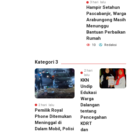
3 hari lalu
Hampir Setahun
Pascabanjir, Warga
Arabungong Masih
Menunggu
Bantuan Perbaikan
Rumah
10
Redaksi
Kategori 3
2 hari
lalu
KKN
Undip
Edukasi
Warga
Dalangan
2 hari lalu
Pemilik Royal
tentang
Phone Ditemukan
Pencegahan
Meninggal di
KDRT
Dalam Mobil, Polisi
dan