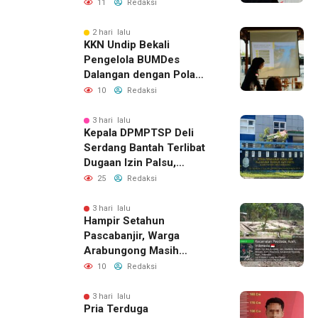
Komunikasi Keluarga
11
Redaksi
2 hari lalu
KKN Undip Bekali
Pengelola BUMDes
Dalangan dengan Pola
Pikir Inovatif
10
Redaksi
3 hari lalu
Kepala DPMPTSP Deli
Serdang Bantah Terlibat
Dugaan Izin Palsu,
Tegaskan Proses
25
Redaksi
Perizinan Harus Lewat
Jalur Resmi
3 hari lalu
Hampir Setahun
Pascabanjir, Warga
Arabungong Masih
Menunggu Bantuan
10
Redaksi
Perbaikan Rumah
3 hari lalu
Pria Terduga