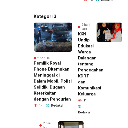
Kategori 3
2 hari
lalu
KKN
Undip
Edukasi
Warga
Dalangan
2 hari lalu
Pemilik Royal
tentang
Phone Ditemukan
Pencegahan
Meninggal di
KDRT
Dalam Mobil, Polisi
dan
Selidiki Dugaan
Komunikasi
Keterkaitan
Keluarga
dengan Pencurian
11
14
Redaksi
Redaksi
2 hari
lalu