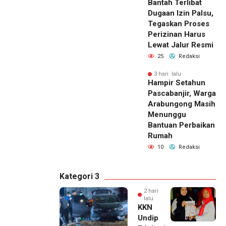
Bantah Terlibat
Dugaan Izin Palsu,
Tegaskan Proses
Perizinan Harus
Lewat Jalur Resmi
25
Redaksi
3 hari lalu
Hampir Setahun
Pascabanjir, Warga
Arabungong Masih
Menunggu
Bantuan Perbaikan
Rumah
10
Redaksi
Kategori 3
2 hari
lalu
KKN
Undip