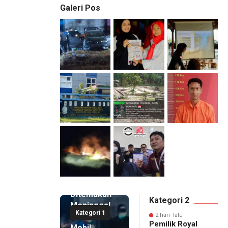
Galeri Pos
2 hari lalu
Pemilik
Royal
Phone
Ditemukan
Kategori 2
Meninggal
Kategori 1
di Dalam
2 hari lalu
Pemilik Royal
Mobil,