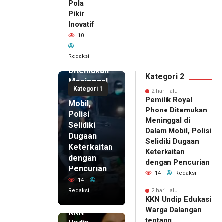
Pola
Pikir
Inovatif
2 hari lalu
10
Pemilik
Royal
Redaksi
Phone
Ditemukan
Kategori 2
Meninggal
Kategori 1
di Dalam
2 hari lalu
Pemilik Royal
Mobil,
Phone Ditemukan
Polisi
Meninggal di
Selidiki
Dalam Mobil, Polisi
Dugaan
Selidiki Dugaan
Keterkaitan
Keterkaitan
dengan
dengan Pencurian
Pencurian
14
Redaksi
14
Redaksi
2 hari lalu
KKN Undip Edukasi
2 hari lalu
Warga Dalangan
KKN
tentang