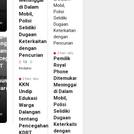
Meninggal
i
di Dalam
N
Mobil,
ip
Polisi
si
Selidiki
kasi
Dugaan
ga
Keterkaitan
angan
dengan
tang
2 hari lalu
Pencurian
cegahan
Pemilik
13
Royal
T
Redaksi
Phone
Ditemukan
2 hari lalu
unikasi
KKN
Meninggal
uarga
Undip
di Dalam
Edukasi
Mobil,
Polisi
Warga
Selidiki
Dalangan
si
Dugaan
tentang
Keterkaitan
Pencegahan
dengan
KDRT