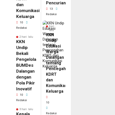
Pencurian
dan
13
Komunikasi
Redaksi
Keluarga
10
2
hari
Redaksi
lalu
KKN
2 hari lalu
Undip
KKN
Edukasi
Undip
Warga
Bekali
Dalangan
Pengelola
tentang
BUMDes
Pencegahan
Dalangan
KDRT
dengan
dan
Pola Pikir
Komunikasi
Inovatif
Keluarga
10
Redaksi
10
3 hari lalu
Kepala
Redaksi