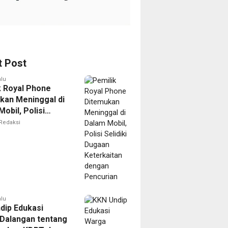
t Post
alu
k Royal Phone
kan Meninggal di
obil, Polisi
i Dugaan
Redaksi
aitan dengan
ian
alu
dip Edukasi
Dalangan tentang