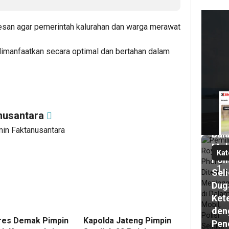
esan agar pemerintah kalurahan dan warga merawat
2
har
lalu
 dimanfaatkan secara optimal dan bertahan dalam
Pem
Roy
Pho
Dit
Men
nusantara
di
min Faktanusantara
Dal
Mob
Kat
Poli
1
Seli
Dug
Ket
den
res Demak Pimpin
Kapolda Jateng Pimpin
Pen
2