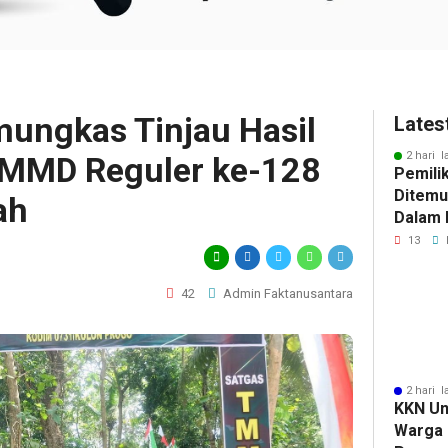
ungkas Tinjau Hasil
Lates
2 hari l
MMD Reguler ke-128
Pemili
Ditemu
ah
Dalam M
Selidik
13
Keterk
Pencur
42
Admin Faktanusantara
2 hari l
KKN Un
Warga 