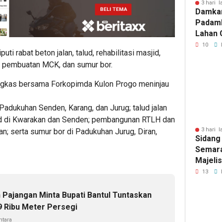
3 hari l
Damka
Padam
Lahan 
Cibalo
10
ti rabat beton jalan, talud, rehabilitasi masjid,
Warga 
, pembuatan MCK, dan sumur bor.
Diama
gkas bersama Forkopimda Kulon Progo meninjau
Padukuhan Senden, Karang, dan Jurug; talud jalan
id di Kwarakan dan Senden; pembangunan RTLH dan
3 hari l
; serta sumur bor di Padukuhan Jurug, Diran,
Sidang
Semara
Majeli
Pemang
13
Artom
n Pajangan Minta Bupati Bantul Tuntaskan
 Ribu Meter Persegi
tara