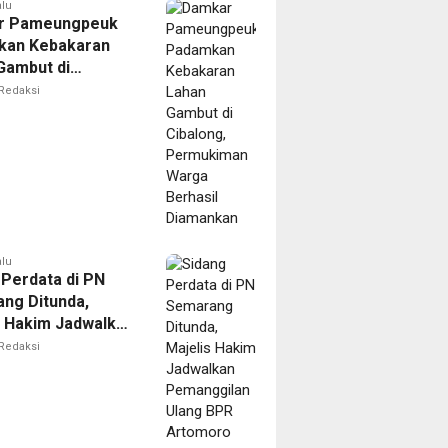
alu
r Pameungpeuk
kan Kebakaran
Gambut di
ng, Permukiman
Redaksi
Berhasil
nkan
alu
 Perdata di PN
ng Ditunda,
s Hakim Jadwalkan
gilan Ulang BPR
Redaksi
oro