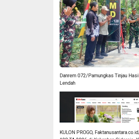
Danrem 072/Pamungkas Tinjau Hasi
Lendah
KULON PROGO, Faktanusantara.co.id