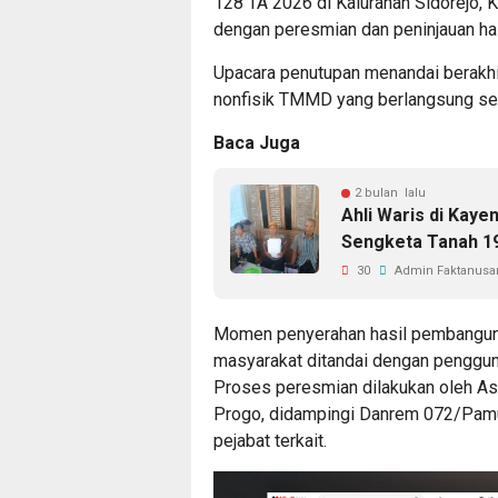
128 TA 2026 di Kalurahan Sidorejo, 
dengan peresmian dan peninjauan h
Upacara penutupan menandai berakhir
nonfisik TMMD yang berlangsung sela
Baca Juga
2 bulan lalu
Ahli Waris di Kaye
Sengketa Tanah 19
30
Admin Faktanusan
Momen penyerahan hasil pembanguna
masyarakat ditandai dengan penggunt
Proses peresmian dilakukan oleh As
Progo, didampingi Danrem 072/Pamu
pejabat terkait.