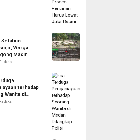
alu
 Setahun
anjir, Warga
gong Masih
ggu Bantuan
Redaksi
kan Rumah
alu
erduga
iayaan terhadap
g Wanita di
Ditangkap Polisi
Redaksi