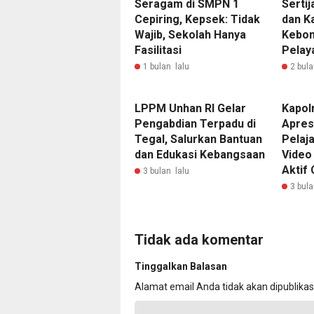
Seragam di SMPN 1
Serti
Cepiring, Kepsek: Tidak
dan K
Wajib, Sekolah Hanya
Kebon
Fasilitasi
Pelay
1 bulan lalu
2 bula
LPPM Unhan RI Gelar
Kapolr
Pengabdian Terpadu di
Apresi
Tegal, Salurkan Bantuan
Pelaj
dan Edukasi Kebangsaan
Video
Aktif 
3 bulan lalu
3 bula
Tidak ada komentar
Tinggalkan Balasan
Alamat email Anda tidak akan dipublikas