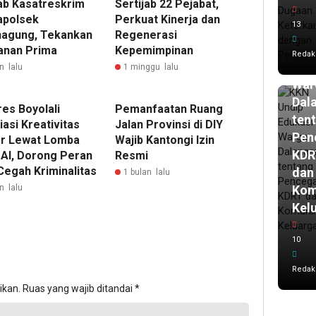
jab Kasatreskrim
Sertijab 22 Pejabat,
har
lalu
apolsek
Perkuat Kinerja dan
13
KK
agung, Tekankan
Regenerasi
Und
anan Prima
Kepemimpinan
Redak
Edu
n lalu
1 minggu lalu
War
Dal
es Boyolali
Pemanfaatan Ruang
ten
asi Kreativitas
Jalan Provinsi di DIY
Pen
ar Lewat Lomba
Wajib Kantongi Izin
KDR
 AI, Dorong Peran
Resmi
Cegah Kriminalitas
dan
1 bulan lalu
Kom
n lalu
Kel
10
Redak
ikan.
Ruas yang wajib ditandai
*