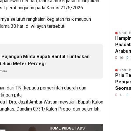
Kapanewon Lendah, rangkaian kegiatan dilanjutkan
asil pembangunan pada Kamis 21/5/2026.
nya seluruh rangkaian kegiatan fisik maupun
ma 30 hari di wilayah tersebut.
3 hari l
Hampir
Pascab
Arabun
n Pajangan Minta Bupati Bantul Tuntaskan
Menun
10
 Ribu Meter Persegi
Perbai
3 hari l
tara
Pria T
Pengan
n dari TNI kepada pemerintah daerah dan
Seoran
Medan 
ingan pita.
11
da I Drs. Jazil Ambar Wasan mewakili Bupati Kulon
ngkas, Dandim 0731/Kulon Progo, dan sejumlah