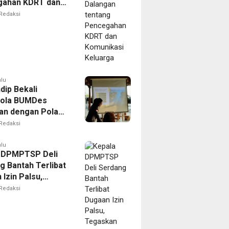
gahan KDRT dan
kasi Keluarga
Redaksi
alu
dip Bekali
lola BUMDes
an dengan Pola
novatif
Redaksi
alu
 DPMPTSP Deli
g Bantah Terlibat
Izin Palsu,
an Proses
Redaksi
nan Harus Lewat
Resmi