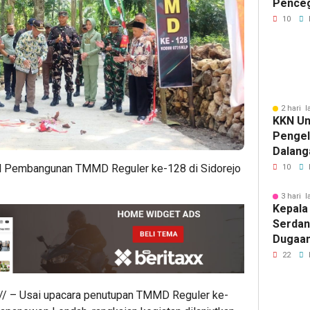
Pence
Komuni
10
2 hari l
KKN Un
Penge
Dalang
Pikir I
l Pembangunan TMMD Reguler ke-128 di Sidorejo
10
3 hari l
Kepala
Serdan
Dugaan 
Tegask
22
Perizi
Jalur 
// – Usai upacara penutupan TMMD Reguler ke-