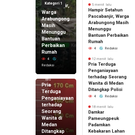
Kategori 1
Pascabanjir,
5 menit lalu
Hampir Setahun
Warga
Pascabanjir, Warga
Arabungong
Arabungong Masih
Masih
Menunggu
Menunggu
Bantuan Perbaikan
Bantuan
Rumah
Perbaikan
4
Redaksi
Rumah
4
12 menit lalu
Pria Terduga
Redaksi
Penganiayaan
12 menit
terhadap Seorang
lalu
Wanita di Medan
Pria
Ditangkap Polisi
Terduga
4
Redaksi
Penganiayaan
terhadap
18 menit lalu
Seorang
Damkar
Wanita di
Pameungpeuk
Medan
Padamkan
Ditangkap
Kebakaran Lahan