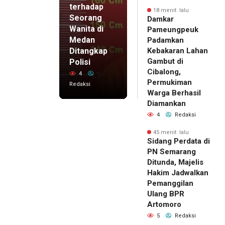
terhadap
18 menit lalu
Seorang
Damkar
Wanita di
Pameungpeuk
Medan
Padamkan
Ditangkap
Kebakaran Lahan
Gambut di
Polisi
Cibalong,
4
Permukiman
Redaksi
Warga Berhasil
Diamankan
4
Redaksi
45 menit lalu
Sidang Perdata di
PN Semarang
Ditunda, Majelis
Hakim Jadwalkan
Pemanggilan
Ulang BPR
Artomoro
5
Redaksi