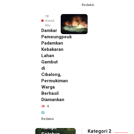
Redaksi
18
menit
lalu
Damkar
Pameungpeuk
Padamkan
Kebakaran
Lahan
Gambut
di
Cibalong,
Permukiman
Warga
Berhasil
Diamankan
4
5 menit
Redaksi
lalu
Hampir
Kategori 2