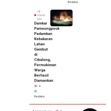
Redaksi
18
menit
lalu
Damkar
Pameungpeuk
Padamkan
Kebakaran
Lahan
Gambut
di
Cibalong,
Permukiman
Warga
Berhasil
Diamankan
4
Redaksi