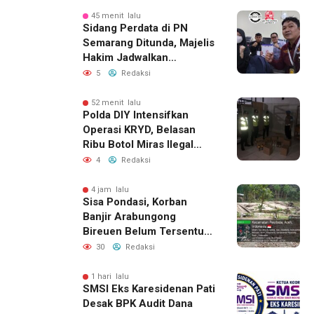
Berhasil Diamankan
45 menit lalu
Sidang Perdata di PN
Semarang Ditunda, Majelis
Hakim Jadwalkan
Pemanggilan Ulang BPR
5
Redaksi
Artomoro
52 menit lalu
Polda DIY Intensifkan
Operasi KRYD, Belasan
Ribu Botol Miras Ilegal
Berhasil Diamankan
4
Redaksi
4 jam lalu
Sisa Pondasi, Korban
Banjir Arabungong
Bireuen Belum Tersentuh
Bantuan Pascabencana
30
Redaksi
1 hari lalu
SMSI Eks Karesidenan Pati
Desak BPK Audit Dana