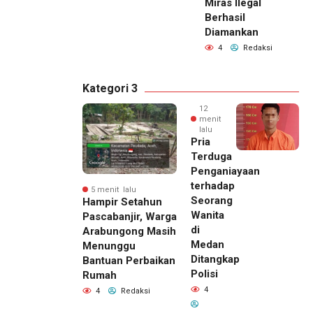
Miras Ilegal
Berhasil
Diamankan
4
Redaksi
Kategori 3
12
menit
lalu
Pria
Terduga
Penganiayaan
terhadap
5 menit lalu
Seorang
Hampir Setahun
Wanita
Pascabanjir, Warga
di
Arabungong Masih
Medan
Menunggu
Ditangkap
Bantuan Perbaikan
Polisi
Rumah
4
4
Redaksi