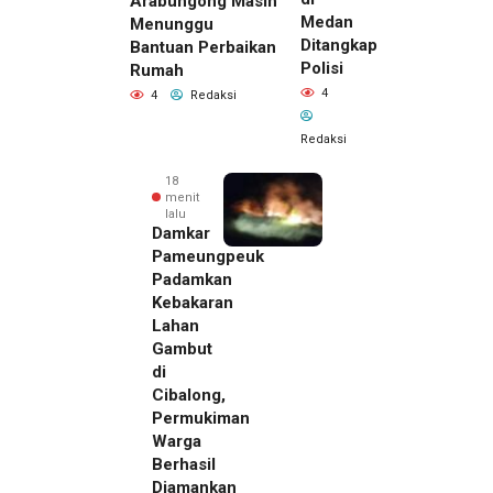
Arabungong Masih
Medan
Menunggu
Ditangkap
Bantuan Perbaikan
Polisi
Rumah
4
4
Redaksi
Redaksi
18
menit
lalu
Damkar
Pameungpeuk
Padamkan
Kebakaran
Lahan
Gambut
di
Cibalong,
Permukiman
Warga
Berhasil
Diamankan