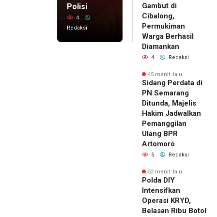
Gambut di
Polisi
Cibalong,
4
Permukiman
Redaksi
Warga Berhasil
Diamankan
4
Redaksi
45 menit lalu
Sidang Perdata di
PN Semarang
Ditunda, Majelis
Hakim Jadwalkan
Pemanggilan
Ulang BPR
Artomoro
5
Redaksi
52 menit lalu
Polda DIY
Intensifkan
Operasi KRYD,
Belasan Ribu Botol