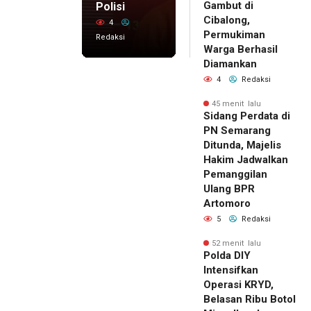
Gambut di
Polisi
Cibalong,
4
Permukiman
Redaksi
Warga Berhasil
Diamankan
4
Redaksi
45 menit lalu
Sidang Perdata di
PN Semarang
Ditunda, Majelis
Hakim Jadwalkan
Pemanggilan
Ulang BPR
Artomoro
5
Redaksi
52 menit lalu
Polda DIY
Intensifkan
Operasi KRYD,
Belasan Ribu Botol