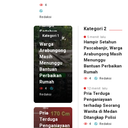
4
5 menit
Redaksi
lalu
Hampir
Kategori 2
Setahun
Kategori 1
Pascabanjir,
5 menit lalu
Hampir Setahun
Warga
Pascabanjir, Warga
Arabungong
Arabungong Masih
Masih
Menunggu
Menunggu
Bantuan Perbaikan
Bantuan
Rumah
Perbaikan
4
Redaksi
Rumah
4
12 menit lalu
Pria Terduga
Redaksi
Penganiayaan
12 menit
terhadap Seorang
lalu
Wanita di Medan
Pria
Ditangkap Polisi
Terduga
4
Redaksi
Penganiayaan