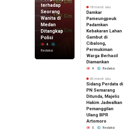
terhadap
18 menit lalu
Seorang
Damkar
Wanita di
Pameungpeuk
Medan
Padamkan
Ditangkap
Kebakaran Lahan
Gambut di
Polisi
Cibalong,
4
Permukiman
Redaksi
Warga Berhasil
Diamankan
4
Redaksi
45 menit lalu
Sidang Perdata di
PN Semarang
Ditunda, Majelis
Hakim Jadwalkan
Pemanggilan
Ulang BPR
Artomoro
5
Redaksi