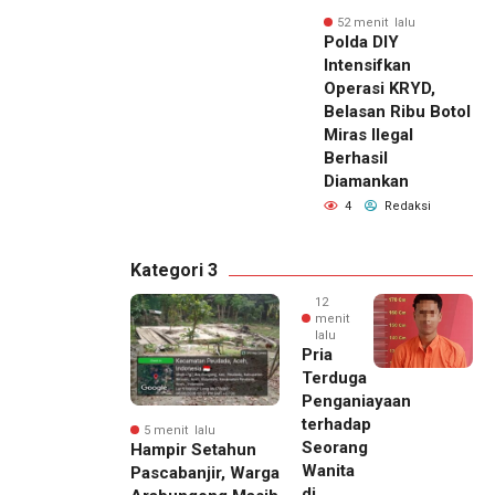
52 menit lalu
Polda DIY
Intensifkan
Operasi KRYD,
Belasan Ribu Botol
Miras Ilegal
Berhasil
Diamankan
4
Redaksi
Kategori 3
12
menit
lalu
Pria
Terduga
Penganiayaan
terhadap
5 menit lalu
Seorang
Hampir Setahun
Wanita
Pascabanjir, Warga
di