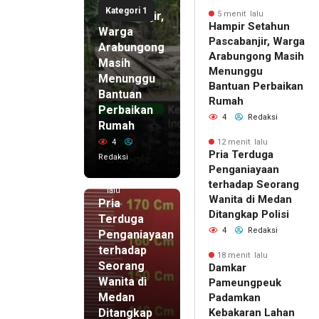
Setahun
Kategori 1
Pascabanjir,
5 menit lalu
Hampir Setahun
Warga
Pascabanjir, Warga
Arabungong
Arabungong Masih
Masih
Menunggu
Menunggu
Bantuan Perbaikan
Bantuan
Rumah
Perbaikan
4
Redaksi
Rumah
4
12 menit lalu
Pria Terduga
Redaksi
Penganiayaan
12 menit
terhadap Seorang
lalu
Wanita di Medan
Pria
Ditangkap Polisi
Terduga
4
Redaksi
Penganiayaan
terhadap
18 menit lalu
Seorang
Damkar
Wanita di
Pameungpeuk
Medan
Padamkan
Ditangkap
Kebakaran Lahan