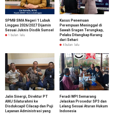
SPMB SMA Negeri 1 Lubuk
Kasus Penemuan
Linggau 2026/2027 Dijamin
Perempuan Meninggal di
Sesuai Juknis Disdik Sumsel
Sawah Sragen Terungkap,
Pelaku Ditangkap Kurang
1 bulan lalu
dari Sehari
4 bulan lalu
Jalin Sinergi, Direktur PT
Feradi WPI Semarang
AMJ Silaturahmi ke
Jelaskan Prosedur SP3 dan
Disdukcapil Cilacap dan Puji
Lelang Sesuai Aturan Hukum
Layanan Administrasi yang
Indonesia