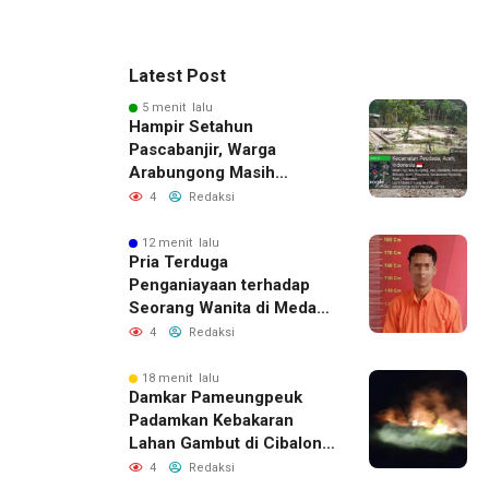
Latest Post
5 menit lalu
Hampir Setahun
Pascabanjir, Warga
Arabungong Masih
Menunggu Bantuan
4
Redaksi
Perbaikan Rumah
12 menit lalu
Pria Terduga
Penganiayaan terhadap
Seorang Wanita di Medan
Ditangkap Polisi
4
Redaksi
18 menit lalu
Damkar Pameungpeuk
Padamkan Kebakaran
Lahan Gambut di Cibalong,
Permukiman Warga
4
Redaksi