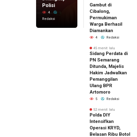
Gambut di
Polisi
Cibalong,
4
Permukiman
Redaksi
Warga Berhasil
Diamankan
4
Redaksi
45 menit lalu
Sidang Perdata di
PN Semarang
Ditunda, Majelis
Hakim Jadwalkan
Pemanggilan
Ulang BPR
Artomoro
5
Redaksi
52 menit lalu
Polda DIY
Intensifkan
Operasi KRYD,
Belasan Ribu Botol