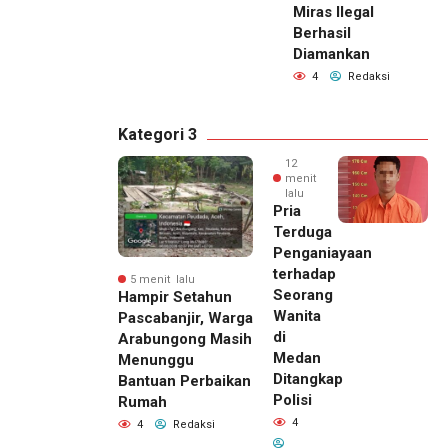
Miras Ilegal
Berhasil
Diamankan
4
Redaksi
Kategori 3
12
menit
lalu
Pria
Terduga
Penganiayaan
terhadap
5 menit lalu
Seorang
Hampir Setahun
Wanita
Pascabanjir, Warga
di
Arabungong Masih
Medan
Menunggu
Ditangkap
Bantuan Perbaikan
Polisi
Rumah
4
4
Redaksi