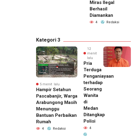
Miras Ilegal
Berhasil
Diamankan
4
Redaksi
Kategori 3
12
menit
lalu
Pria
Terduga
Penganiayaan
terhadap
5 menit lalu
Seorang
Hampir Setahun
Wanita
Pascabanjir, Warga
di
Arabungong Masih
Medan
Menunggu
Ditangkap
Bantuan Perbaikan
Polisi
Rumah
4
4
Redaksi