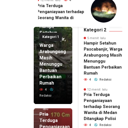
 lalu
4
18 menit lalu
4
rduga
Damkar Pameungpeuk
ayaan terhadap
Padamkan Kebakaran
 Wanita di
5 menit
Lahan Gambut di
lalu
itangkap Polisi
Cibalong, Permukiman
Hampir
Warga Berhasil
Kategori 2
Setahun
Diamankan
Kategori 1
Pascabanjir,
5 menit lalu
Hampir Setahun
Warga
Pascabanjir, Warga
Arabungong
Arabungong Masih
Masih
Menunggu
Menunggu
Bantuan Perbaikan
Bantuan
Rumah
Perbaikan
4
Redaksi
Rumah
4
12 menit lalu
Pria Terduga
Redaksi
Penganiayaan
12 menit
terhadap Seorang
lalu
Wanita di Medan
Pria
Ditangkap Polisi
Terduga
4
Redaksi
Penganiayaan