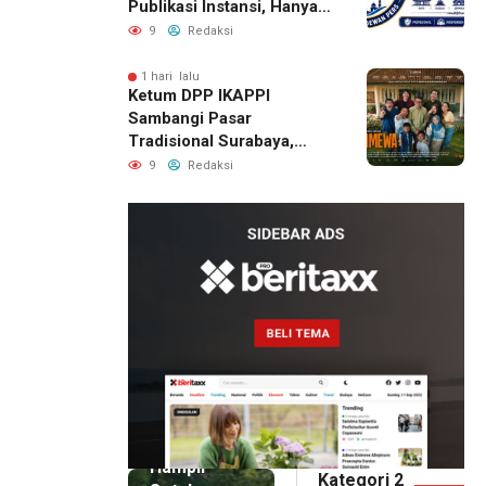
Publikasi Instansi, Hanya
untuk Perusahaan Pers
9
Redaksi
Berlegalitas
1 hari lalu
Ketum DPP IKAPPI
Sambangi Pasar
Tradisional Surabaya,
Akhiri Agenda dengan
9
Redaksi
Gala Premier Film
ISTIMEWA
5 menit
lalu
Hampir
Kategori 2