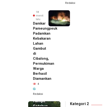
Redaksi
18
menit
lalu
Damkar
Pameungpeuk
Padamkan
Kebakaran
Lahan
Gambut
di
Cibalong,
Permukiman
Warga
Berhasil
Diamankan
4
5 menit
Redaksi
lalu
Hampir
Kategori 2
Setahun