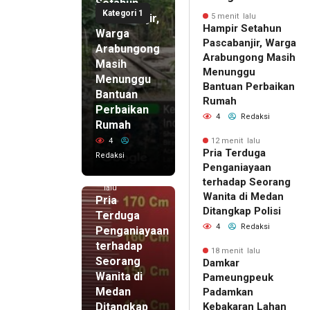
Setahun
Kategori 1
Pascabanjir,
5 menit lalu
Hampir Setahun
Warga
Pascabanjir, Warga
Arabungong
Arabungong Masih
Masih
Menunggu
Menunggu
Bantuan Perbaikan
Bantuan
Rumah
Perbaikan
4
Redaksi
Rumah
4
12 menit lalu
Pria Terduga
Redaksi
Penganiayaan
12 menit
terhadap Seorang
lalu
Wanita di Medan
Pria
Ditangkap Polisi
Terduga
4
Redaksi
Penganiayaan
terhadap
18 menit lalu
Seorang
Damkar
Wanita di
Pameungpeuk
Medan
Padamkan
Ditangkap
Kebakaran Lahan