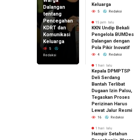
Warga
Keluarga
Dalangan
5
Redaksi
tentang
Pencegahan
15 jam lalu
KDRT dan
KKN Undip Bekali
Komunikasi
Pengelola BUMDes
Dalangan dengan
Keluarga
Pola Pikir Inovatif
5
4
Redaksi
Redaksi
1 hari lalu
Kepala DPMPTSP
Deli Serdang
Bantah Terlibat
Dugaan Izin Palsu,
Tegaskan Proses
Perizinan Harus
Lewat Jalur Resmi
16
Redaksi
1 hari lalu
Hampir Setahun