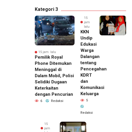
Kategori 3
15
jam
lalu
KKN
Undip
Edukasi
Warga
15 jam lalu
Dalangan
Pemilik Royal
tentang
Phone Ditemukan
Pencegahan
Meninggal di
KDRT
Dalam Mobil, Polisi
dan
Selidiki Dugaan
Komunikasi
Keterkaitan
Keluarga
dengan Pencurian
5
6
Redaksi
Redaksi
15
jam