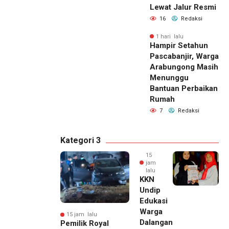
Lewat Jalur Resmi
16
Redaksi
1 hari lalu
Hampir Setahun
Pascabanjir, Warga
Arabungong Masih
Menunggu
Bantuan Perbaikan
Rumah
7
Redaksi
Kategori 3
15
jam
lalu
KKN
Undip
Edukasi
Warga
15 jam lalu
Dalangan
Pemilik Royal