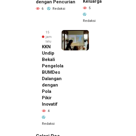
Keluarga
dengan Pencurian
5
6
Redaksi
Redaksi
15
jam
lalu
KKN
Undip
Bekali
Pengelola
BUMDes
Dalangan
dengan
Pola
Pikir
Inovatif
4
Redaksi