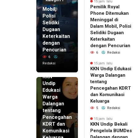
di Dalam
15 jam lalu
Pemilik Royal
Mobil,
Phone Ditemukan
Polisi
Meninggal di
Selidiki
Dalam Mobil, Polisi
Dugaan
Selidiki Dugaan
Keterkaitan
Keterkaitan
dengan
dengan Pencurian
Pencurian
6
Redaksi
6
Redaksi
15 jam lalu
KKN Undip Edukasi
15 jam lalu
Warga Dalangan
KKN
tentang
Undip
Pencegahan KDRT
Edukasi
dan Komunikasi
Warga
Keluarga
Dalangan
5
Redaksi
tentang
Pencegahan
15 jam lalu
KDRT dan
KKN Undip Bekali
Komunikasi
Pengelola BUMDes
Dalangan dengan
Keluarga