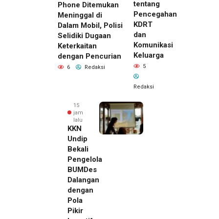
tentang
Phone Ditemukan
Pencegahan
Meninggal di
KDRT
Dalam Mobil, Polisi
dan
Selidiki Dugaan
Komunikasi
Keterkaitan
Keluarga
dengan Pencurian
5
6
Redaksi
Redaksi
15
jam
lalu
KKN
Undip
Bekali
Pengelola
BUMDes
Dalangan
dengan
Pola
Pikir