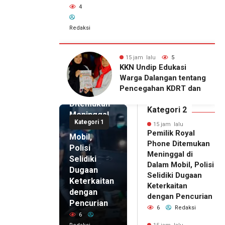
4
Redaksi
alu
5
15 jam lalu
4
15 jam lalu
ip Edukasi
KKN Undip Bekali
Pemilik
alangan tentang
Pengelola BUMDes
Royal
ahan KDRT dan
Dalangan dengan Pola
Phone
asi Keluarga
Pikir Inovatif
Ditemukan
Kategori 2
Meninggal
Kategori 1
di Dalam
15 jam lalu
Pemilik Royal
Mobil,
Phone Ditemukan
Polisi
Meninggal di
Selidiki
Dalam Mobil, Polisi
Dugaan
Selidiki Dugaan
Keterkaitan
Keterkaitan
dengan
dengan Pencurian
Pencurian
6
Redaksi
6