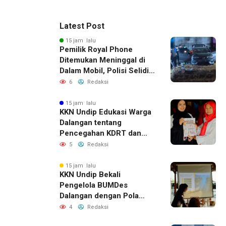
Latest Post
15 jam lalu
Pemilik Royal Phone
Ditemukan Meninggal di
Dalam Mobil, Polisi Selidiki
Dugaan Keterkaitan
6
Redaksi
dengan Pencurian
15 jam lalu
KKN Undip Edukasi Warga
Dalangan tentang
Pencegahan KDRT dan
Komunikasi Keluarga
5
Redaksi
15 jam lalu
KKN Undip Bekali
Pengelola BUMDes
Dalangan dengan Pola
Pikir Inovatif
4
Redaksi