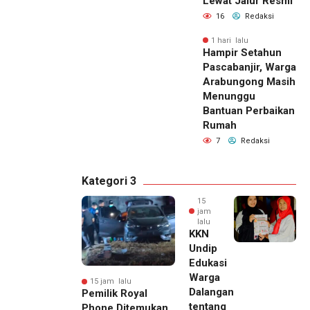
Lewat Jalur Resmi
16
Redaksi
1 hari lalu
Hampir Setahun
Pascabanjir, Warga
Arabungong Masih
Menunggu
Bantuan Perbaikan
Rumah
7
Redaksi
Kategori 3
15
jam
lalu
KKN
Undip
Edukasi
Warga
15 jam lalu
Dalangan
Pemilik Royal
tentang
Phone Ditemukan