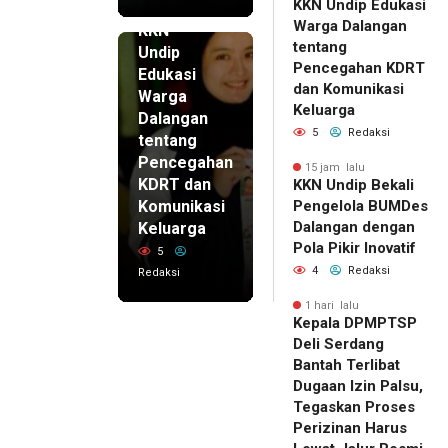
KKN Undip Edukasi
15 jam lalu
Warga Dalangan
KKN
tentang
Undip
Pencegahan KDRT
Edukasi
dan Komunikasi
Warga
Keluarga
Dalangan
5
Redaksi
tentang
Pencegahan
15 jam lalu
KDRT dan
KKN Undip Bekali
Komunikasi
Pengelola BUMDes
Dalangan dengan
Keluarga
Pola Pikir Inovatif
5
4
Redaksi
Redaksi
1 hari lalu
Kepala DPMPTSP
Deli Serdang
Bantah Terlibat
Dugaan Izin Palsu,
Tegaskan Proses
Perizinan Harus