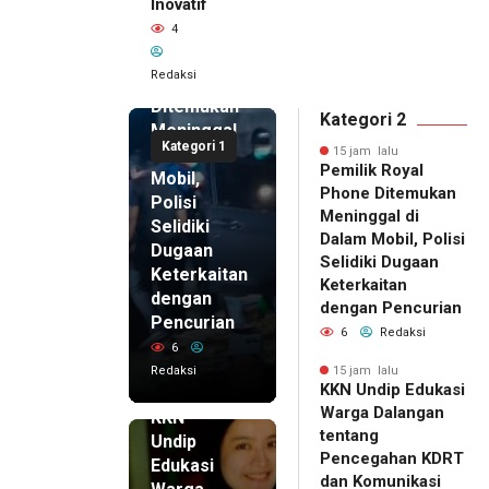
Inovatif
15 jam lalu
4
Pemilik
Royal
Redaksi
Phone
Ditemukan
Kategori 2
Meninggal
Kategori 1
di Dalam
15 jam lalu
Pemilik Royal
Mobil,
Phone Ditemukan
Polisi
Meninggal di
Selidiki
Dalam Mobil, Polisi
Dugaan
Selidiki Dugaan
Keterkaitan
Keterkaitan
dengan
dengan Pencurian
Pencurian
6
Redaksi
6
Redaksi
15 jam lalu
KKN Undip Edukasi
15 jam lalu
Warga Dalangan
KKN
tentang
Undip
Pencegahan KDRT
Edukasi
dan Komunikasi