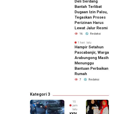
Deli Serdang
Bantah Terlibat
Dugaan Izin Palsu,
Tegaskan Proses
Perizinan Harus
Lewat Jalur Resmi
16
Redaksi
1 hari lalu
Hampir Setahun
Pascabanjir, Warga
Arabungong Masih
Menunggu
Bantuan Perbaikan
Rumah
7
Redaksi
Kategori 3
15
jam
lalu
KKN