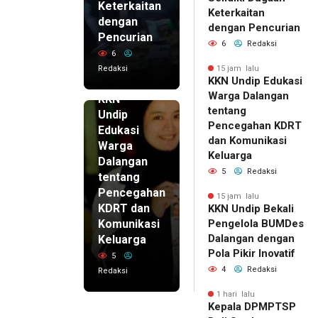
Keterkaitan
Keterkaitan
dengan
dengan Pencurian
Pencurian
6
Redaksi
6
Redaksi
15 jam lalu
KKN Undip Edukasi
15 jam lalu
Warga Dalangan
KKN
tentang
Undip
Pencegahan KDRT
Edukasi
dan Komunikasi
Warga
Keluarga
Dalangan
5
Redaksi
tentang
Pencegahan
15 jam lalu
KDRT dan
KKN Undip Bekali
Komunikasi
Pengelola BUMDes
Dalangan dengan
Keluarga
Pola Pikir Inovatif
5
4
Redaksi
Redaksi
1 hari lalu
Kepala DPMPTSP