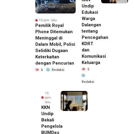
Undip
Edukasi
Warga
15 jam lalu
Dalangan
Pemilik Royal
tentang
Phone Ditemukan
Pencegahan
Meninggal di
KDRT
Dalam Mobil, Polisi
dan
Selidiki Dugaan
Komunikasi
Keterkaitan
Keluarga
dengan Pencurian
5
6
Redaksi
Redaksi
15
jam
lalu
KKN
Undip
Bekali
Pengelola
BUMDes