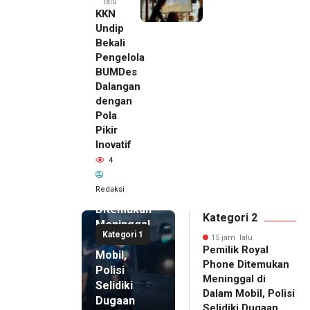
lalu
KKN
Undip
Bekali
Pengelola
BUMDes
Dalangan
dengan
Pola
Pikir
Inovatif
15 jam lalu
4
Pemilik
Royal
Redaksi
Phone
Ditemukan
Kategori 2
Meninggal
Kategori 1
di Dalam
15 jam lalu
Pemilik Royal
Mobil,
Phone Ditemukan
Polisi
Meninggal di
Selidiki
Dalam Mobil, Polisi
Dugaan
Selidiki Dugaan