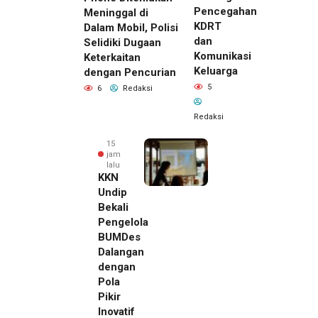
Pencegahan
Meninggal di
KDRT
Dalam Mobil, Polisi
dan
Selidiki Dugaan
Komunikasi
Keterkaitan
Keluarga
dengan Pencurian
5
6
Redaksi
Redaksi
15
jam
lalu
KKN
Undip
Bekali
Pengelola
BUMDes
Dalangan
dengan
Pola
Pikir
Inovatif