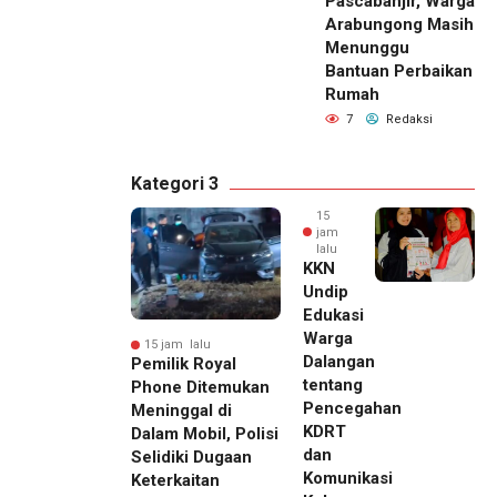
Pascabanjir, Warga
Arabungong Masih
Menunggu
Bantuan Perbaikan
Rumah
7
Redaksi
Kategori 3
15
jam
lalu
KKN
Undip
Edukasi
Warga
15 jam lalu
Dalangan
Pemilik Royal
tentang
Phone Ditemukan
Pencegahan
Meninggal di
KDRT
Dalam Mobil, Polisi
dan
Selidiki Dugaan
Komunikasi
Keterkaitan