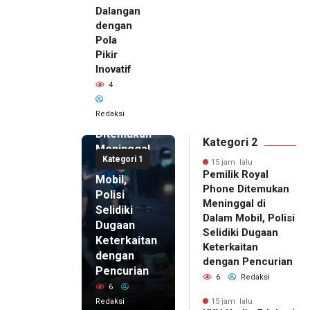
Dalangan
dengan
Pola
Pikir
Inovatif
15 jam lalu
4
Pemilik
Royal
Redaksi
Phone
Ditemukan
Kategori 2
Meninggal
Kategori 1
di Dalam
15 jam lalu
Pemilik Royal
Mobil,
Phone Ditemukan
Polisi
Meninggal di
Selidiki
Dalam Mobil, Polisi
Dugaan
Selidiki Dugaan
Keterkaitan
Keterkaitan
dengan
dengan Pencurian
Pencurian
6
Redaksi
6
Redaksi
15 jam lalu