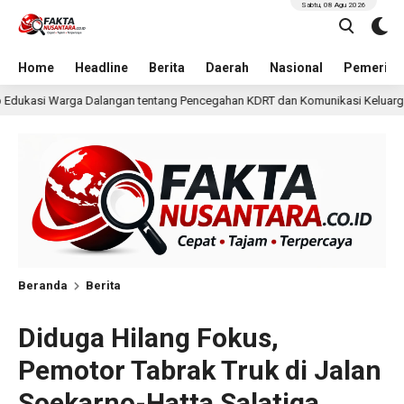
Sabtu, 08 Agu 2026
Home
Headline
Berita
Daerah
Nasional
Pemerint
ang Pencegahan KDRT dan Komunikasi Keluarga
KKN Und
15 jam lalu
Beranda
Berita
Diduga Hilang Fokus,
Pemotor Tabrak Truk di Jalan
Soekarno-Hatta Salatiga