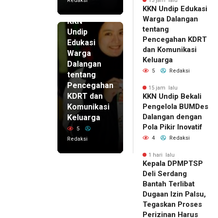
Redaksi
15 jam lalu
KKN Undip Edukasi
15 jam lalu
Warga Dalangan
KKN
tentang
Undip
Pencegahan KDRT
Edukasi
dan Komunikasi
Warga
Keluarga
Dalangan
5
Redaksi
tentang
Pencegahan
15 jam lalu
KDRT dan
KKN Undip Bekali
Komunikasi
Pengelola BUMDes
Dalangan dengan
Keluarga
Pola Pikir Inovatif
5
4
Redaksi
Redaksi
1 hari lalu
Kepala DPMPTSP
Deli Serdang
Bantah Terlibat
Dugaan Izin Palsu,
Tegaskan Proses
Perizinan Harus