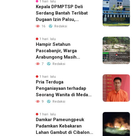
1 hari lalu
Kepala DPMPTSP Deli
Serdang Bantah Terlibat
Dugaan Izin Palsu,
Tegaskan Proses
16
Redaksi
Perizinan Harus Lewat
Jalur Resmi
1 hari lalu
Hampir Setahun
Pascabanjir, Warga
Arabungong Masih
Menunggu Bantuan
7
Redaksi
Perbaikan Rumah
1 hari lalu
Pria Terduga
Penganiayaan terhadap
Seorang Wanita di Medan
Ditangkap Polisi
9
Redaksi
1 hari lalu
Damkar Pameungpeuk
Padamkan Kebakaran
Lahan Gambut di Cibalong,