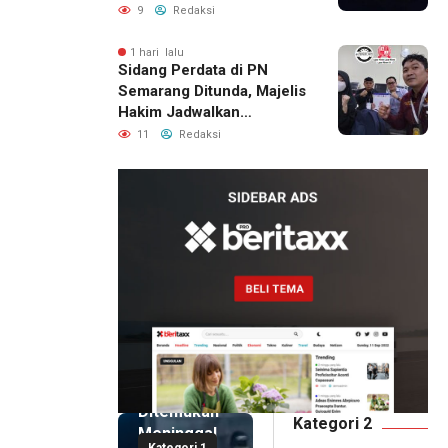
Permukiman Warga
9
Redaksi
Berhasil Diamankan
1 hari lalu
Sidang Perdata di PN
Semarang Ditunda, Majelis
Hakim Jadwalkan
Pemanggilan Ulang BPR
11
Redaksi
Artomoro
15 jam lalu
Pemilik
Royal
Phone
Ditemukan
Kategori 2
Meninggal
Kategori 1