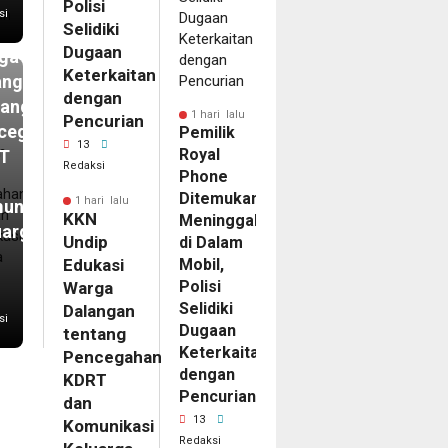
ip
Polisi
si
Selidiki
kasi
Dugaan
ga
Keterkaitan
angan
dengan
tang
1 hari lalu
Pencurian
cegahan
Pemilik
13
Royal
T
Redaksi
Phone
Ditemukan
1 hari lalu
unikasi
KKN
Meninggal
uarga
Undip
di Dalam
Edukasi
Mobil,
Polisi
Warga
Selidiki
Dalangan
si
Dugaan
tentang
Keterkaitan
Pencegahan
dengan
KDRT
Pencurian
dan
13
Komunikasi
Redaksi