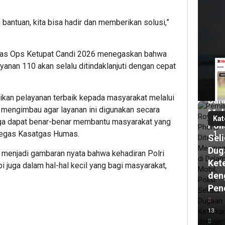
har
lalu
 bantuan, kita bisa hadir dan memberikan solusi,”
Pem
Roy
Pho
as Ops Ketupat Candi 2026 menegaskan bahwa
Dit
yanan 110 akan selalu ditindaklanjuti dengan cepat
Men
di
kan pelayanan terbaik kepada masyarakat melalui
Dal
 mengimbau agar layanan ini digunakan secara
Mob
Kat
gga dapat benar-benar membantu masyarakat yang
Poli
tegas Kasatgas Humas.
1
Seli
Dug
 menjadi gambaran nyata bahwa kehadiran Polri
Ket
pi juga dalam hal-hal kecil yang bagi masyarakat,
den
Pen
1
har
lalu
13
KK