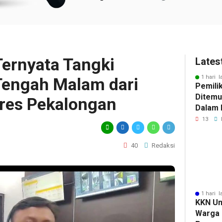
Ternyata Tangki
Lates
1 hari l
 Tengah Malam dari
Pemili
Ditemu
res Pekalongan
Dalam M
Selidik
13
Keterk
Pencur
40
Redaksi
1 hari l
KKN Un
Warga 