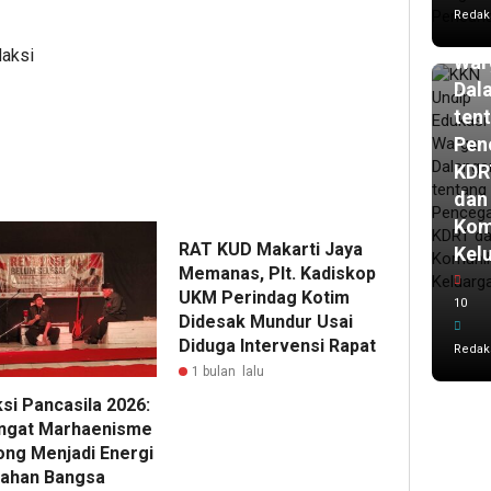
Und
Redak
Edu
daksi
War
Dal
ten
Pen
KDR
dan
Kom
RAT KUD Makarti Jaya
Kel
Memanas, Plt. Kadiskop
UKM Perindag Kotim
10
Didesak Mundur Usai
Diduga Intervensi Rapat
Redak
1 bulan lalu
si Pancasila 2026:
gat Marhaenisme
ong Menjadi Energi
ahan Bangsa