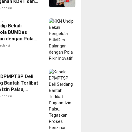
gahan KDRT dan
kasi Keluarga
Redaksi
alu
dip Bekali
lola BUMDes
an dengan Pola
novatif
edaksi
alu
 DPMPTSP Deli
g Bantah Terlibat
Izin Palsu,
an Proses
Redaksi
nan Harus Lewat
Resmi