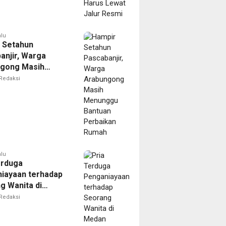
alu
 Setahun
anjir, Warga
gong Masih
ggu Bantuan
Redaksi
kan Rumah
alu
erduga
iayaan terhadap
g Wanita di
Ditangkap Polisi
Redaksi