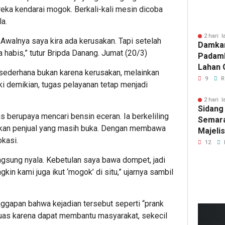
reka kendarai mogok. Berkali-kali mesin dicoba
a.
2 hari l
 Awalnya saya kira ada kerusakan. Tapi setelah
Damka
a habis,” tutur Bripda Danang. Jumat (20/3)
Padam
Lahan 
r sederhana bukan karena kerusakan, melainkan
Cibalo
9
R
i demikian, tugas pelayanan tetap menjadi
Warga 
Diama
2 hari l
Sidang
s berupaya mencari bensin eceran. Ia berkeliling
Semara
kan penjual yang masih buka. Dengan membawa
Majeli
okasi.
Pemang
12
Artom
langsung nyala. Kebetulan saya bawa dompet, jadi
gkin kami juga ikut ‘mogok’ di situ,” ujarnya sambil
nggapan bahwa kejadian tersebut seperti “prank
 puas karena dapat membantu masyarakat, sekecil
1