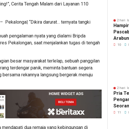
ring!”, Cerita Tengah Malam dari Layanan 110
2 hari l
 – Pekalonga| “Dikira darurat… ternyata tangki
Hampir
Pascab
buah pengalaman nyata yang dialami Bripda
Arabun
lres Pekalongan, saat menjalankan tugas di tengah
Menun
10
Perbai
agian besar masyarakat terlelap, sebuah panggilan
rang terdengar panik, meminta bantuan segera.
g bersama rekannya langsung bergerak menuju
2 hari l
Pria T
Pengan
Seoran
Medan 
11
a mendapati dua remaja yang kebingungan di