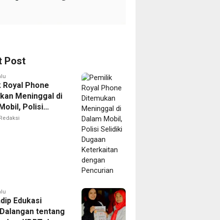
t Post
alu
k Royal Phone
kan Meninggal di
obil, Polisi
i Dugaan
Redaksi
aitan dengan
ian
alu
dip Edukasi
Dalangan tentang