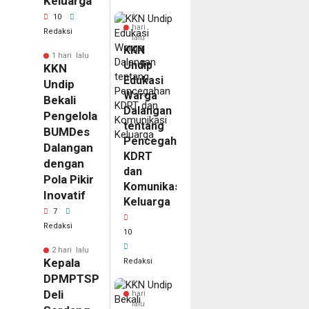
Keluarga
10
1
hari
Redaksi
lalu
KKN
1 hari lalu
Undip
KKN
Edukasi
Undip
Warga
Bekali
Dalangan
Pengelola
tentang
BUMDes
Pencegahan
Dalangan
KDRT
dengan
dan
Pola Pikir
Komunikasi
Inovatif
Keluarga
7
Redaksi
10
2 hari lalu
Kepala
Redaksi
DPMPTSP
1
Deli
hari
lalu