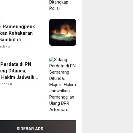
alu
r Pameungpeuk
kan Kebakaran
Gambut di
ng, Permukiman
edaksi
Berhasil
nkan
alu
 Perdata di PN
ng Ditunda,
s Hakim Jadwalkan
gilan Ulang BPR
Redaksi
oro