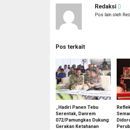
Redaksi
Pos lain oleh Re
Pos terkait
_Hadiri Panen Tebu
Reflek
Serentak, Danrem
Seman
072/Pamungkas Dukung
Didor
Gerakan Ketahanan
Perub