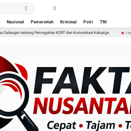
Nasional
Pemerintah
Kriminal
Polri
TNI
encegahan KDRT dan Komunikasi Keluarga
KKN Undip Bek
1 hari lalu