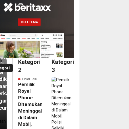
i
ilik
al
ne
emukan
inggal
am
Kategori
Kategori
il,
egori
2
3
si
diki
1 hari lalu
Pemilik
aan
Royal
erkaitan
Phone
gan
Ditemukan
curian
Meninggal
i
di Dalam
N
Mobil,