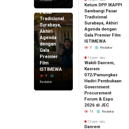
Ketum DPP IKAPPI
Sambangi
Sambangi Pasar
Pasar
Tradisional
Tradisional
Surabaya, Akhiri
Surabaya,
Agenda dengan
Akhiri
Gala Premier Film
Agenda
ISTIMEWA
dengan
7
Redaksi
Gala
Premier
12 jam lalu
Film
Wakili Danrem,
Kasrem
ISTIMEWA
072/Pamungkas
7
Hadiri Pembukaan
Redaksi
Government
Procurement
Forum & Expo
2026 di JEC
11
Redaksi
12 jam lalu
Danrem