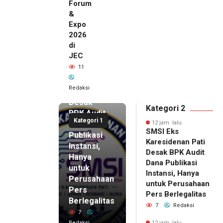
Forum
&
Expo
2026
di
JEC
12 jam lalu
11
SMSI Eks
Karesidenan
Redaksi
Pati
Desak
Kategori 2
BPK Audit
Kategori 1
Dana
12 jam lalu
SMSI Eks
Publikasi
Karesidenan Pati
Instansi,
Desak BPK Audit
Hanya
Dana Publikasi
untuk
Instansi, Hanya
Perusahaan
untuk Perusahaan
Pers
12 jam lalu
Pers Berlegalitas
Ketum
Berlegalitas
7
Redaksi
DPP
7
IKAPPI
Redaksi
12 jam lalu