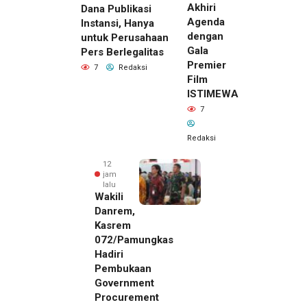
Akhiri
Dana Publikasi
Agenda
Instansi, Hanya
dengan
untuk Perusahaan
Gala
Pers Berlegalitas
Premier
7
Redaksi
Film
ISTIMEWA
7
Redaksi
12
jam
lalu
Wakili
Danrem,
Kasrem
072/Pamungkas
Hadiri
Pembukaan
Government
Procurement