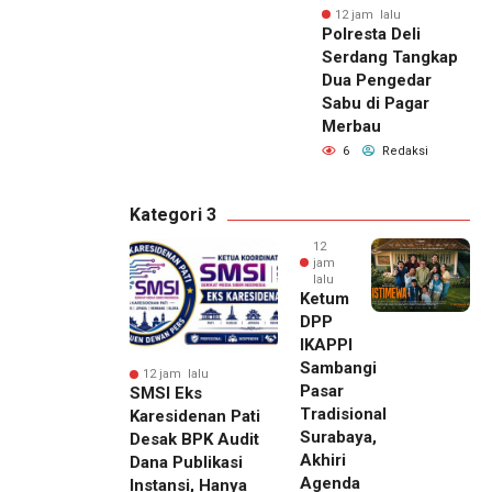
12 jam lalu
Polresta Deli
Serdang Tangkap
Dua Pengedar
Sabu di Pagar
Merbau
6
Redaksi
Kategori 3
12
jam
lalu
Ketum
DPP
IKAPPI
Sambangi
12 jam lalu
Pasar
SMSI Eks
Tradisional
Karesidenan Pati
Surabaya,
Desak BPK Audit
Akhiri
Dana Publikasi
Agenda
Instansi, Hanya