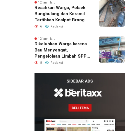
12 jam lalu
Resahkan Warga, Polsek
Bungbulang dan Koramil
Tertibkan Knalpot Brong di
Jalan Raya
6
Redaksi
12 jam lalu
Dikeluhkan Warga karena
Bau Menyengat,
Pengelolaan Limbah SPPG
Bandung Wonosegoro 2 di
8
Redaksi
Boyolali Disorot
12 jam lalu
SMSI Eks
Karesidenan