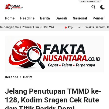
Kamis, 06 Agu 2026
Home
Headline
Berita
Daerah
Nasional
Pemerint
 ISTIMEWA
Wakili Danrem, Kasrem 072/Pamungkas Hadir
12 jam lalu
Beranda
Berita
Jelang Penutupan TMMD ke-
128, Kodim Sragen Cek Rute
dan Titik Parkir Demi