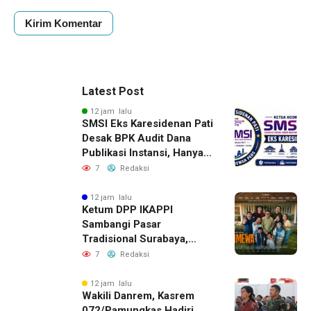
Latest Post
12 jam lalu
SMSI Eks Karesidenan Pati
Desak BPK Audit Dana
Publikasi Instansi, Hanya
untuk Perusahaan Pers
7
Redaksi
Berlegalitas
12 jam lalu
Ketum DPP IKAPPI
Sambangi Pasar
Tradisional Surabaya,
Akhiri Agenda dengan
7
Redaksi
Gala Premier Film
ISTIMEWA
12 jam lalu
Wakili Danrem, Kasrem
072/Pamungkas Hadiri