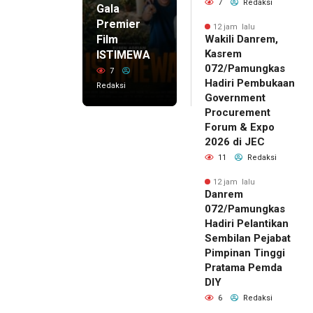
7
Redaksi
Gala
Premier
12 jam lalu
Film
Wakili Danrem,
Kasrem
ISTIMEWA
072/Pamungkas
7
Hadiri Pembukaan
Redaksi
Government
Procurement
Forum & Expo
2026 di JEC
11
Redaksi
12 jam lalu
Danrem
072/Pamungkas
Hadiri Pelantikan
Sembilan Pejabat
Pimpinan Tinggi
Pratama Pemda
DIY
6
Redaksi