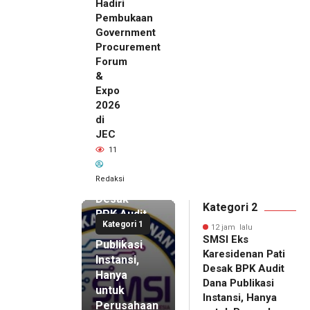
Hadiri
Pembukaan
Government
Procurement
Forum
&
Expo
2026
di
JEC
12 jam lalu
11
SMSI Eks
Karesidenan
Redaksi
Pati
Desak
Kategori 2
BPK Audit
Kategori 1
Dana
12 jam lalu
SMSI Eks
Publikasi
Karesidenan Pati
Instansi,
Desak BPK Audit
Hanya
Dana Publikasi
untuk
Instansi, Hanya
Perusahaan