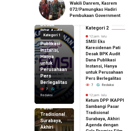
DPP IKAPPI
Wakili Danrem, Kasrem
SMSI Eks
i Pasar
072/Pamungkas Hadiri
Karesidenan
onal Surabaya,
Pembukaan Government
Pati
Agenda dengan
Procurement Forum &
Desak
emier Film
Expo 2026 di JEC
Kategori 2
BPK Audit
WA
Kategori 1
Dana
12 jam lalu
SMSI Eks
Publikasi
Karesidenan Pati
Instansi,
Desak BPK Audit
Hanya
Dana Publikasi
untuk
Instansi, Hanya
Perusahaan
untuk Perusahaan
Pers
12 jam lalu
Pers Berlegalitas
Ketum
Berlegalitas
7
Redaksi
DPP
7
IKAPPI
Redaksi
12 jam lalu
Ketum DPP IKAPPI
Sambangi
Sambangi Pasar
Pasar
Tradisional
Tradisional
Surabaya, Akhiri
Surabaya,
Agenda dengan
Akhiri
Gala Premier Film