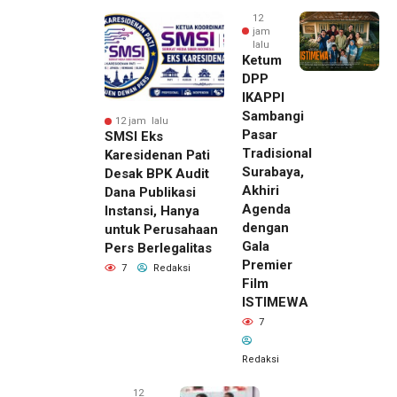
12
jam
lalu
Ketum
DPP
IKAPPI
Sambangi
12 jam lalu
Pasar
SMSI Eks
Tradisional
Karesidenan Pati
Surabaya,
Desak BPK Audit
Akhiri
Dana Publikasi
Agenda
Instansi, Hanya
dengan
untuk Perusahaan
Gala
Pers Berlegalitas
Premier
7
Redaksi
Film
ISTIMEWA
7
Redaksi
12