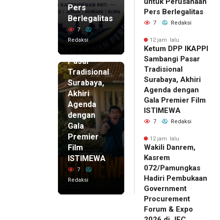
untuk Perusahaan
Pers
12 jam lalu
Pers Berlegalitas
Ketum
Berlegalitas
7
Redaksi
DPP
7
IKAPPI
Redaksi
12 jam lalu
Ketum DPP IKAPPI
Sambangi
Sambangi Pasar
Pasar
Tradisional
Tradisional
Surabaya, Akhiri
Surabaya,
Agenda dengan
Akhiri
Gala Premier Film
Agenda
ISTIMEWA
dengan
7
Redaksi
Gala
Premier
12 jam lalu
Film
Wakili Danrem,
Kasrem
ISTIMEWA
072/Pamungkas
7
Hadiri Pembukaan
Redaksi
Government
Procurement
Forum & Expo
2026 di JEC