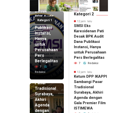
Pati
Desak
Kategori 2
BPK Audit
Kategori 1
Dana
12 jam lalu
SMSI Eks
Publikasi
Karesidenan Pati
Instansi,
Desak BPK Audit
Hanya
Dana Publikasi
untuk
Instansi, Hanya
Perusahaan
untuk Perusahaan
Pers
12 jam lalu
Pers Berlegalitas
Ketum
Berlegalitas
7
Redaksi
DPP
7
IKAPPI
Redaksi
12 jam lalu
Ketum DPP IKAPPI
Sambangi
Sambangi Pasar
Pasar
Tradisional
Tradisional
Surabaya, Akhiri
Surabaya,
Agenda dengan
Akhiri
Gala Premier Film
Agenda
ISTIMEWA
dengan