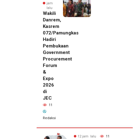
jam
lalu
Wakili
Danrem,
Kasrem
072/Pamungkas
Hadiri
Pembukaan
Government
Procurement
Forum
&
Expo
2026
di
JEC
11
Redaksi
alu
7
12 jam lalu
11
12 jam lalu