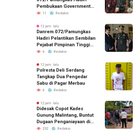
Pembukaan Government
Procurement Forum &
11
Redaksi
Expo 2026 di JEC
12 jam lalu
Danrem 072/Pamungkas
Hadiri Pelantikan Sembilan
Pejabat Pimpinan Tinggi
Pratama Pemda DIY
6
Redaksi
12 jam lalu
Polresta Deli Serdang
Tangkap Dua Pengedar
Sabu di Pagar Merbau
6
Redaksi
12 jam lalu
Didesak Copot Kades
Gunung Malintang, Buntut
Dugaan Penganiayaan di
Dusun Balakka Padang
232
Redaksi
Lawas