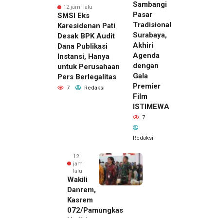
Sambangi
12 jam lalu
Pasar
SMSI Eks
Tradisional
Karesidenan Pati
Surabaya,
Desak BPK Audit
Akhiri
Dana Publikasi
Agenda
Instansi, Hanya
dengan
untuk Perusahaan
Gala
Pers Berlegalitas
Premier
7
Redaksi
Film
ISTIMEWA
7
Redaksi
12
jam
lalu
Wakili
Danrem,
Kasrem
072/Pamungkas