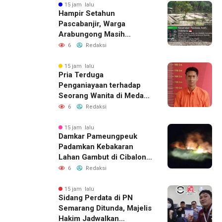
Jalur Resmi
15 jam lalu
Hampir Setahun
Pascabanjir, Warga
Arabungong Masih
Menunggu Bantuan
6
Redaksi
Perbaikan Rumah
15 jam lalu
Pria Terduga
Penganiayaan terhadap
Seorang Wanita di Medan
Ditangkap Polisi
6
Redaksi
15 jam lalu
Damkar Pameungpeuk
Padamkan Kebakaran
Lahan Gambut di Cibalong,
Permukiman Warga
6
Redaksi
Berhasil Diamankan
15 jam lalu
Sidang Perdata di PN
Semarang Ditunda, Majelis
Hakim Jadwalkan