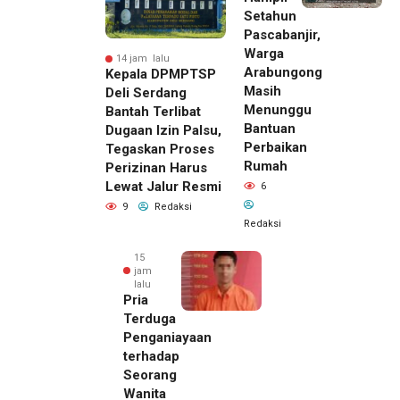
Setahun
Pascabanjir,
Warga
14 jam lalu
Arabungong
Kepala DPMPTSP
Masih
Deli Serdang
Menunggu
Bantah Terlibat
Bantuan
Dugaan Izin Palsu,
Perbaikan
Tegaskan Proses
Rumah
Perizinan Harus
Lewat Jalur Resmi
6
9
Redaksi
Redaksi
15
jam
lalu
Pria
Terduga
Penganiayaan
terhadap
Seorang
Wanita