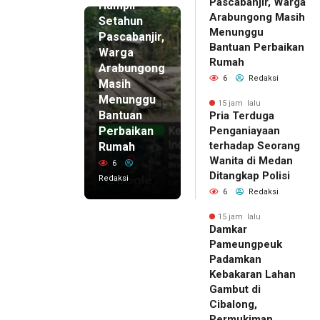
Pascabanjir, Warga
Hampir
Arabungong Masih
Setahun
Menunggu
Pascabanjir,
Bantuan Perbaikan
Warga
Rumah
Arabungong
6
Redaksi
Masih
Menunggu
15 jam lalu
Bantuan
Pria Terduga
Perbaikan
Penganiayaan
terhadap Seorang
Rumah
Wanita di Medan
6
Ditangkap Polisi
Redaksi
6
Redaksi
15 jam lalu
Damkar
Pameungpeuk
Padamkan
Kebakaran Lahan
Gambut di
Cibalong,
Permukiman