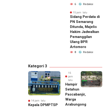
6
Redaksi
15 jam lalu
Sidang Perdata di
PN Semarang
Ditunda, Majelis
Hakim Jadwalkan
Pemanggilan
Ulang BPR
Artomoro
8
Redaksi
Kategori 3
15
jam
lalu
Hampir
Setahun
Pascabanjir,
Warga
14 jam lalu
Arabungong
Kepala DPMPTSP