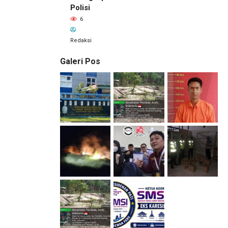
Polisi
6
Redaksi
Galeri Pos
14 jam lalu
Kepala
DPMPTSP
Deli
Serdang
Bantah