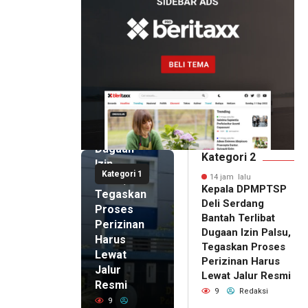
14 jam lalu
Kepala
DPMPTSP
Deli
Serdang
Bantah
Terlibat
Dugaan
Kategori 2
Izin
Kategori 1
Palsu,
14 jam lalu
Kepala DPMPTSP
Tegaskan
Deli Serdang
Proses
Bantah Terlibat
Perizinan
Dugaan Izin Palsu,
Harus
Tegaskan Proses
Lewat
Perizinan Harus
Jalur
Lewat Jalur Resmi
Resmi
9
Redaksi
9