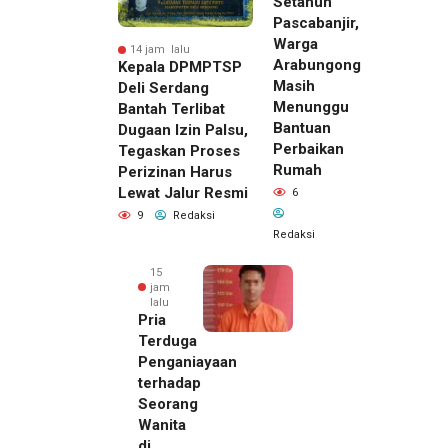
Setahun
Pascabanjir,
Warga
14 jam lalu
Arabungong
Kepala DPMPTSP
Masih
Deli Serdang
Menunggu
Bantah Terlibat
Bantuan
Dugaan Izin Palsu,
Perbaikan
Tegaskan Proses
Rumah
Perizinan Harus
Lewat Jalur Resmi
6
9
Redaksi
Redaksi
15
jam
lalu
Pria
Terduga
Penganiayaan
terhadap
Seorang
Wanita
di