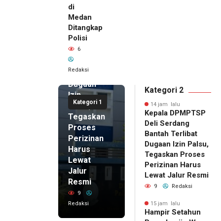
di
14 jam lalu
Medan
Kepala
Ditangkap
DPMPTSP
Polisi
Deli
6
Serdang
Bantah
Redaksi
Terlibat
Dugaan
Kategori 2
Izin
Kategori 1
Palsu,
14 jam lalu
Kepala DPMPTSP
Tegaskan
Deli Serdang
Proses
Bantah Terlibat
Perizinan
Dugaan Izin Palsu,
Harus
Tegaskan Proses
Lewat
Perizinan Harus
Jalur
Lewat Jalur Resmi
Resmi
9
Redaksi
9
Redaksi
15 jam lalu
Hampir Setahun
15 jam lalu