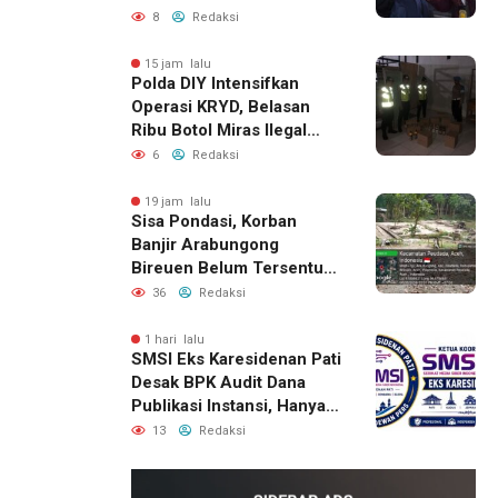
Pemanggilan Ulang BPR
8
Redaksi
Artomoro
15 jam lalu
Polda DIY Intensifkan
Operasi KRYD, Belasan
Ribu Botol Miras Ilegal
Berhasil Diamankan
6
Redaksi
19 jam lalu
Sisa Pondasi, Korban
Banjir Arabungong
Bireuen Belum Tersentuh
Bantuan Pascabencana
36
Redaksi
1 hari lalu
SMSI Eks Karesidenan Pati
Desak BPK Audit Dana
Publikasi Instansi, Hanya
untuk Perusahaan Pers
13
Redaksi
Berlegalitas