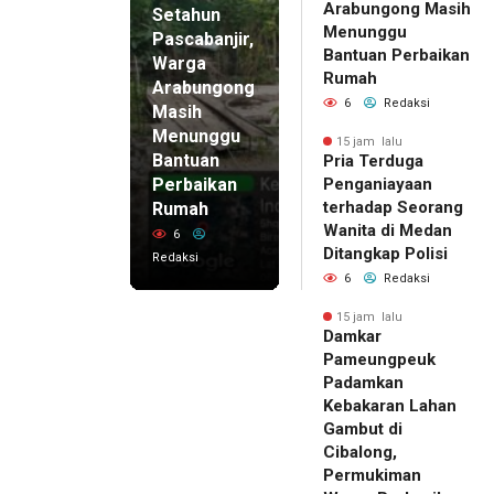
Arabungong Masih
Setahun
Menunggu
Pascabanjir,
Bantuan Perbaikan
Warga
Rumah
Arabungong
6
Redaksi
Masih
Menunggu
15 jam lalu
Bantuan
Pria Terduga
Perbaikan
Penganiayaan
terhadap Seorang
Rumah
Wanita di Medan
6
Ditangkap Polisi
Redaksi
6
Redaksi
15 jam lalu
Damkar
Pameungpeuk
Padamkan
Kebakaran Lahan
Gambut di
Cibalong,
Permukiman