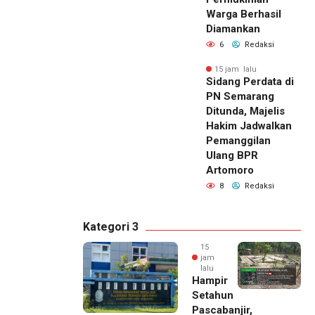
Warga Berhasil
Diamankan
6
Redaksi
15 jam lalu
Sidang Perdata di
PN Semarang
Ditunda, Majelis
Hakim Jadwalkan
Pemanggilan
Ulang BPR
Artomoro
8
Redaksi
Kategori 3
15
jam
lalu
Hampir
Setahun
Pascabanjir,