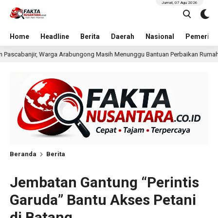
Jumat, 07 Agu 2026
Home
Headline
Berita
Daerah
Nasional
Pemerint
ng Masih Menunggu Bantuan Perbaikan Rumah
Pria Terd
15 jam lalu
Beranda
Berita
Jembatan Gantung “Perintis
Garuda” Bantu Akses Petani
di Batang