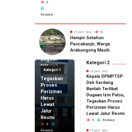
6
Redaksi
14 jam lalu
Kepala
DPMPTSP
alu
6
15 jam lalu
6
Deli
Setahun
Pria Terduga
Serdang
njir, Warga
Penganiayaan terhadap
Bantah
gong Masih
Seorang Wanita di
Terlibat
gu Bantuan
Medan Ditangkap Polisi
Dugaan
kan Rumah
Kategori 2
Izin
Kategori 1
Palsu,
14 jam lalu
Kepala DPMPTSP
Tegaskan
Deli Serdang
Proses
Bantah Terlibat
Perizinan
Dugaan Izin Palsu,
Harus
Tegaskan Proses
Lewat
Perizinan Harus
Jalur
Lewat Jalur Resmi
Resmi
9
Redaksi
9
Redaksi
15 jam lalu