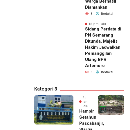
Warga Berhasil
Diamankan
6
Redaksi
15 jam lalu
Sidang Perdata di
PN Semarang
Ditunda, Majelis
Hakim Jadwalkan
Pemanggilan
Ulang BPR
Artomoro
8
Redaksi
Kategori 3
15
jam
lalu
Hampir
Setahun
Pascabanjir,
Warga