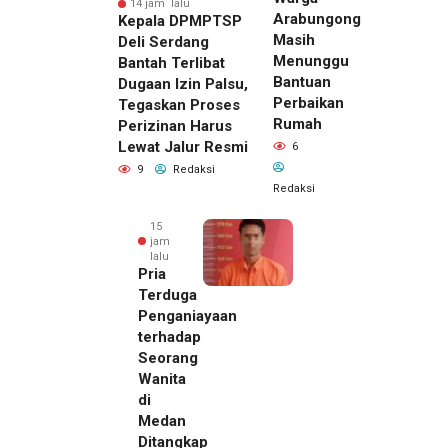
14 jam lalu
Arabungong
Kepala DPMPTSP
Masih
Deli Serdang
Menunggu
Bantah Terlibat
Bantuan
Dugaan Izin Palsu,
Perbaikan
Tegaskan Proses
Rumah
Perizinan Harus
Lewat Jalur Resmi
6
9
Redaksi
Redaksi
15
jam
lalu
Pria
Terduga
Penganiayaan
terhadap
Seorang
Wanita
di
Medan
Ditangkap