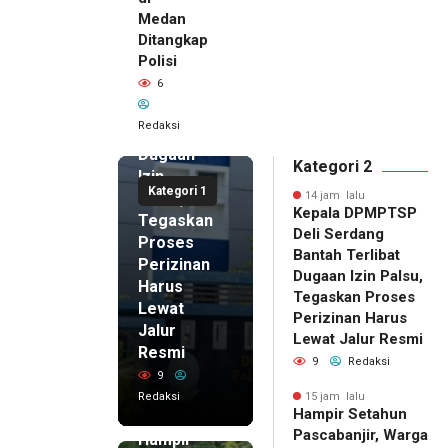
14 jam lalu
Medan
Kepala
Ditangkap
DPMPTSP
Polisi
Deli
6
Serdang
Bantah
Redaksi
Terlibat
Dugaan
Kategori 2
Izin
Kategori 1
Palsu,
14 jam lalu
Kepala DPMPTSP
Tegaskan
Deli Serdang
Proses
Bantah Terlibat
Perizinan
Dugaan Izin Palsu,
Harus
Tegaskan Proses
Lewat
Perizinan Harus
Jalur
Lewat Jalur Resmi
Resmi
9
Redaksi
9
Redaksi
15 jam lalu
Hampir Setahun
15 jam lalu
Pascabanjir, Warga
Hampir