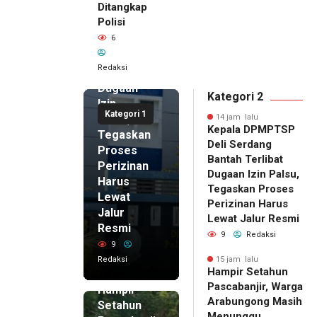
Ditangkap
DPMPTSP
Polisi
Deli
6
Serdang
Bantah
Redaksi
Terlibat
Dugaan
Kategori 2
Izin
Kategori 1
Palsu,
14 jam lalu
Kepala DPMPTSP
Tegaskan
Deli Serdang
Proses
Bantah Terlibat
Perizinan
Dugaan Izin Palsu,
Harus
Tegaskan Proses
Lewat
Perizinan Harus
Jalur
Lewat Jalur Resmi
Resmi
9
Redaksi
9
Redaksi
15 jam lalu
Hampir Setahun
15 jam lalu
Pascabanjir, Warga
Hampir
Arabungong Masih
Setahun
Menunggu