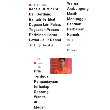
Warga
14 jam lalu
Arabungong
Kepala DPMPTSP
Masih
Deli Serdang
Menunggu
Bantah Terlibat
Bantuan
Dugaan Izin Palsu,
Perbaikan
Tegaskan Proses
Rumah
Perizinan Harus
Lewat Jalur Resmi
6
9
Redaksi
Redaksi
15
jam
lalu
Pria
Terduga
Penganiayaan
terhadap
Seorang
Wanita
di
14 jam lalu
Medan
Kepala