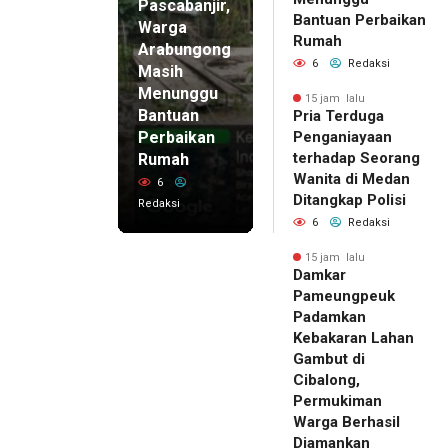
Pascabanjir,
Bantuan Perbaikan
Warga
Rumah
Arabungong
6
Redaksi
Masih
Menunggu
15 jam lalu
Bantuan
Pria Terduga
Perbaikan
Penganiayaan
terhadap Seorang
Rumah
Wanita di Medan
6
Ditangkap Polisi
Redaksi
6
Redaksi
15 jam lalu
Damkar
Pameungpeuk
Padamkan
Kebakaran Lahan
Gambut di
Cibalong,
Permukiman
Warga Berhasil
Diamankan