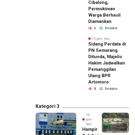
Cibalong,
Permukiman
Warga Berhasil
Diamankan
6
Redaksi
15 jam lalu
Sidang Perdata di
PN Semarang
Ditunda, Majelis
Hakim Jadwalkan
Pemanggilan
Ulang BPR
Artomoro
8
Redaksi
Kategori 3
15
jam
lalu
Hampir