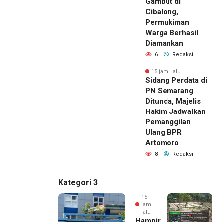
Gambut di
Cibalong,
Permukiman
Warga Berhasil
Diamankan
6
Redaksi
15 jam lalu
Sidang Perdata di
PN Semarang
Ditunda, Majelis
Hakim Jadwalkan
Pemanggilan
Ulang BPR
Artomoro
8
Redaksi
Kategori 3
15
jam
lalu
Hampir