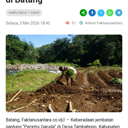
waktu baca 1 menit
Selasa, 5 Mei 2026 18:45
31
Admin Faktanusantara
Batang, Faktanusantara co.id// – Keberadaan jembatan
gantung “Perintis Garuda” di Desa Tambahrejo, Kabupaten