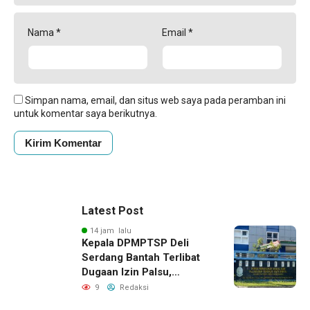
Nama
*
Email
*
Simpan nama, email, dan situs web saya pada peramban ini
untuk komentar saya berikutnya.
Latest Post
14 jam lalu
Kepala DPMPTSP Deli
Serdang Bantah Terlibat
Dugaan Izin Palsu,
Tegaskan Proses
9
Redaksi
Perizinan Harus Lewat