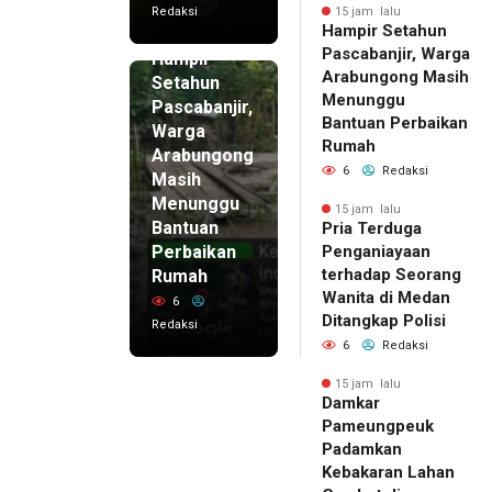
Redaksi
15 jam lalu
Hampir Setahun
15 jam lalu
Pascabanjir, Warga
Hampir
Arabungong Masih
Setahun
Menunggu
Pascabanjir,
Bantuan Perbaikan
Warga
Rumah
Arabungong
6
Redaksi
Masih
Menunggu
15 jam lalu
Bantuan
Pria Terduga
Perbaikan
Penganiayaan
terhadap Seorang
Rumah
Wanita di Medan
6
Ditangkap Polisi
Redaksi
6
Redaksi
15 jam lalu
Damkar
Pameungpeuk
Padamkan
Kebakaran Lahan