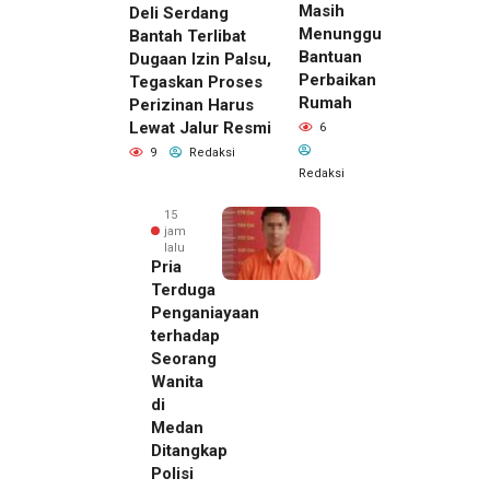
Masih
Deli Serdang
Menunggu
Bantah Terlibat
Bantuan
Dugaan Izin Palsu,
Perbaikan
Tegaskan Proses
Rumah
Perizinan Harus
Lewat Jalur Resmi
6
9
Redaksi
Redaksi
15
jam
lalu
Pria
Terduga
Penganiayaan
terhadap
Seorang
Wanita
di
Medan
Ditangkap
Polisi