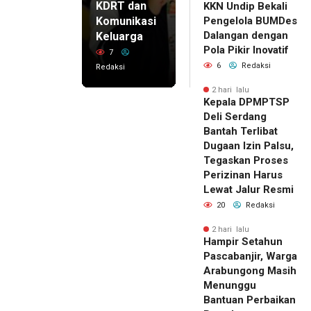
KDRT dan
KKN Undip Bekali
Komunikasi
Pengelola BUMDes
Dalangan dengan
Keluarga
Pola Pikir Inovatif
7
6
Redaksi
Redaksi
2 hari lalu
Kepala DPMPTSP
Deli Serdang
Bantah Terlibat
Dugaan Izin Palsu,
Tegaskan Proses
Perizinan Harus
Lewat Jalur Resmi
20
Redaksi
2 hari lalu
Hampir Setahun
Pascabanjir, Warga
Arabungong Masih
Menunggu
Bantuan Perbaikan