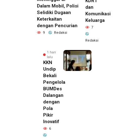
KDRT
Dalam Mobil, Polisi
dan
Selidiki Dugaan
Komunikasi
Keterkaitan
Keluarga
dengan Pencurian
7
9
Redaksi
Redaksi
1 hari
lalu
KKN
Undip
Bekali
Pengelola
BUMDes
Dalangan
dengan
Pola
Pikir
Inovatif
1 hari lalu
6
Pemilik
Royal