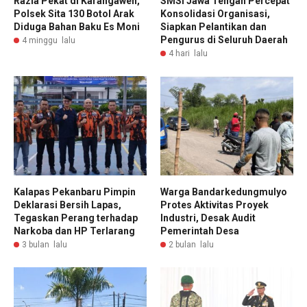
Razia Pekat di Karangawen,
SMSI Jawa Tengah Percepat
Polsek Sita 130 Botol Arak
Konsolidasi Organisasi,
Diduga Bahan Baku Es Moni
Siapkan Pelantikan dan
Pengurus di Seluruh Daerah
4 minggu lalu
4 hari lalu
Kalapas Pekanbaru Pimpin
Warga Bandarkedungmulyo
Deklarasi Bersih Lapas,
Protes Aktivitas Proyek
Tegaskan Perang terhadap
Industri, Desak Audit
Narkoba dan HP Terlarang
Pemerintah Desa
3 bulan lalu
2 bulan lalu