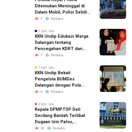
Ditemukan Meninggal di
Dalam Mobil, Polisi Selidiki
Dugaan Keterkaitan
9
Redaksi
dengan Pencurian
1 hari lalu
KKN Undip Edukasi Warga
Dalangan tentang
Pencegahan KDRT dan
Komunikasi Keluarga
7
Redaksi
1 hari lalu
KKN Undip Bekali
Pengelola BUMDes
Dalangan dengan Pola
Pikir Inovatif
6
Redaksi
2 hari lalu
Kepala DPMPTSP Deli
Serdang Bantah Terlibat
Dugaan Izin Palsu,
Tegaskan Proses
20
Redaksi