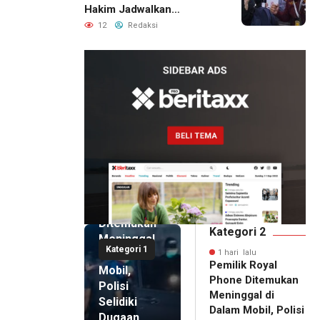
Hakim Jadwalkan
Pemanggilan Ulang BPR
12
Redaksi
Artomoro
1 hari lalu
Pemilik
Royal
Phone
Ditemukan
Kategori 2
Meninggal
Kategori 1
di Dalam
1 hari lalu
Pemilik Royal
Mobil,
Phone Ditemukan
Polisi
Meninggal di
Selidiki
Dalam Mobil, Polisi
Dugaan