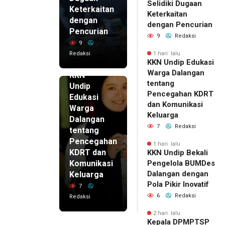
Selidiki Dugaan
Keterkaitan
Keterkaitan
dengan
dengan Pencurian
Pencurian
9
Redaksi
9
Redaksi
1 hari lalu
KKN Undip Edukasi
1 hari lalu
Warga Dalangan
KKN
tentang
Undip
Pencegahan KDRT
Edukasi
dan Komunikasi
Warga
Keluarga
Dalangan
7
Redaksi
tentang
Pencegahan
1 hari lalu
KDRT dan
KKN Undip Bekali
Komunikasi
Pengelola BUMDes
Dalangan dengan
Keluarga
Pola Pikir Inovatif
7
6
Redaksi
Redaksi
2 hari lalu
Kepala DPMPTSP