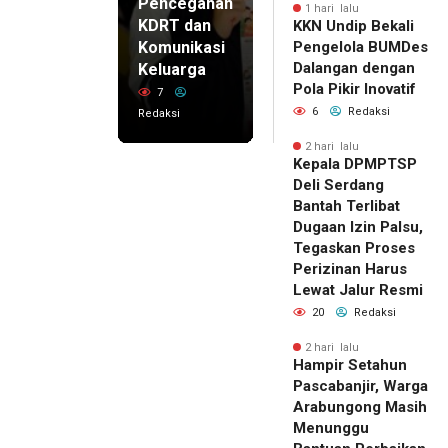
Pencegahan
1 hari lalu
KDRT dan
KKN Undip Bekali
Komunikasi
Pengelola BUMDes
Dalangan dengan
Keluarga
Pola Pikir Inovatif
7
6
Redaksi
Redaksi
2 hari lalu
Kepala DPMPTSP
Deli Serdang
Bantah Terlibat
Dugaan Izin Palsu,
Tegaskan Proses
Perizinan Harus
Lewat Jalur Resmi
20
Redaksi
2 hari lalu
Hampir Setahun
Pascabanjir, Warga
Arabungong Masih
Menunggu