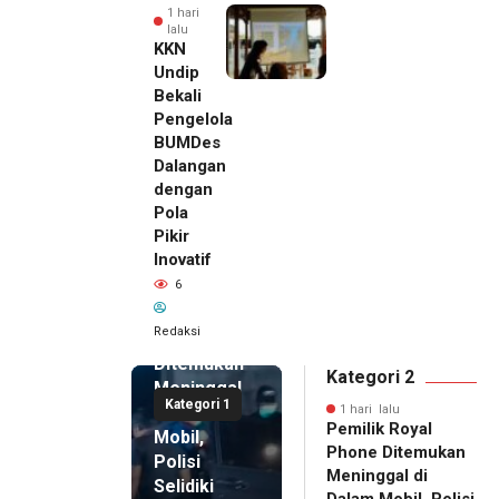
1 hari
lalu
KKN
Undip
Bekali
Pengelola
BUMDes
Dalangan
dengan
Pola
Pikir
Inovatif
1 hari lalu
6
Pemilik
Royal
Redaksi
Phone
Ditemukan
Kategori 2
Meninggal
Kategori 1
di Dalam
1 hari lalu
Pemilik Royal
Mobil,
Phone Ditemukan
Polisi
Meninggal di
Selidiki
Dalam Mobil, Polisi