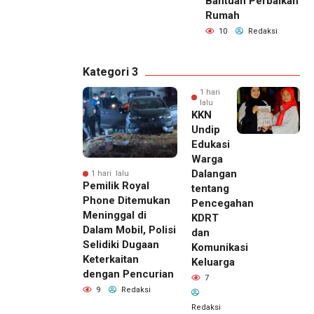
Bantuan Perbaikan
Rumah
10
Redaksi
Kategori 3
1 hari
lalu
KKN
Undip
Edukasi
Warga
Dalangan
1 hari lalu
Pemilik Royal
tentang
Phone Ditemukan
Pencegahan
Meninggal di
KDRT
Dalam Mobil, Polisi
dan
Selidiki Dugaan
Komunikasi
Keterkaitan
Keluarga
dengan Pencurian
7
9
Redaksi
Redaksi