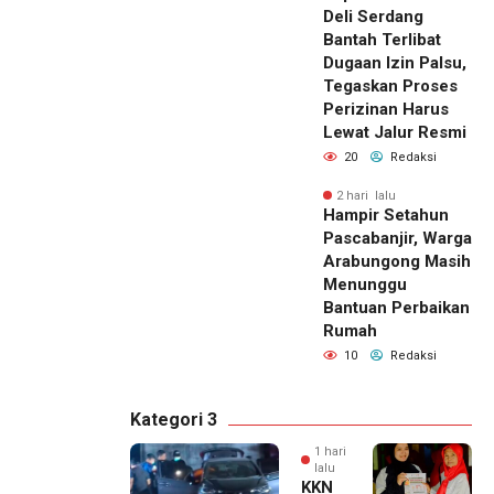
Deli Serdang
Bantah Terlibat
Dugaan Izin Palsu,
Tegaskan Proses
Perizinan Harus
Lewat Jalur Resmi
20
Redaksi
2 hari lalu
Hampir Setahun
Pascabanjir, Warga
Arabungong Masih
Menunggu
Bantuan Perbaikan
Rumah
10
Redaksi
Kategori 3
1 hari
lalu
KKN