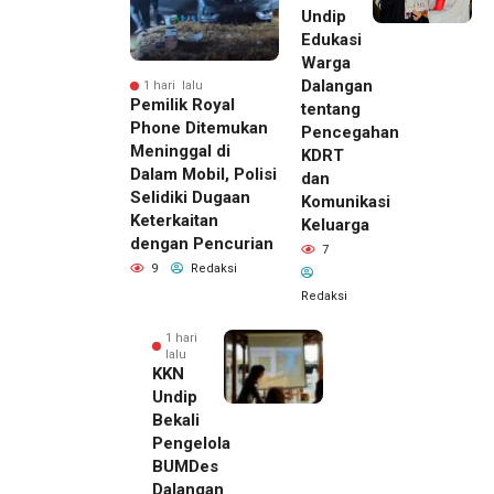
Undip
Edukasi
Warga
Dalangan
1 hari lalu
Pemilik Royal
tentang
Phone Ditemukan
Pencegahan
Meninggal di
KDRT
Dalam Mobil, Polisi
dan
Selidiki Dugaan
Komunikasi
Keterkaitan
Keluarga
dengan Pencurian
7
9
Redaksi
Redaksi
1 hari
lalu
KKN
Undip
Bekali
Pengelola
BUMDes
Dalangan