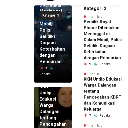
asi Keluarga
Pikir Inovatif
Ditemukan
Kategori 2
Meninggal
Kategori 1
di Dalam
1 hari lalu
Pemilik Royal
Mobil,
Phone Ditemukan
Polisi
Meninggal di
Selidiki
Dalam Mobil, Polisi
Dugaan
Selidiki Dugaan
Keterkaitan
Keterkaitan
dengan
dengan Pencurian
Pencurian
9
Redaksi
9
Redaksi
1 hari lalu
KKN Undip Edukasi
1 hari lalu
Warga Dalangan
KKN
tentang
Undip
Pencegahan KDRT
Edukasi
dan Komunikasi
Warga
Keluarga
Dalangan
7
Redaksi
tentang
Pencegahan
1 hari lalu