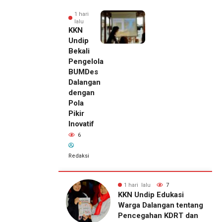
1 hari
lalu
KKN
Undip
Bekali
Pengelola
BUMDes
Dalangan
dengan
Pola
Pikir
Inovatif
6
Redaksi
lu
7
1 hari lalu
6
1 hari lalu
ip Edukasi
KKN Undip Bekali
Pemilik
alangan tentang
Pengelola BUMDes
Royal
ahan KDRT dan
Dalangan dengan Pola
Phone