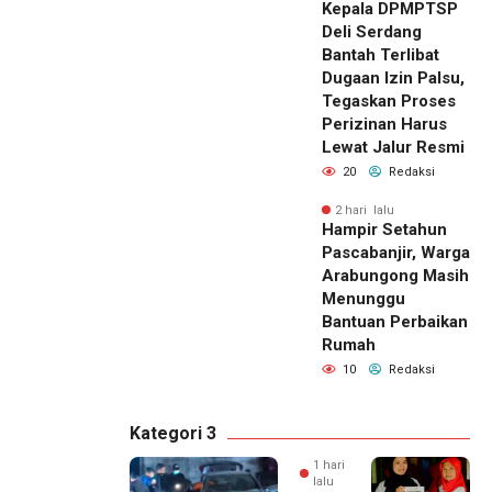
Kepala DPMPTSP
Deli Serdang
Bantah Terlibat
Dugaan Izin Palsu,
Tegaskan Proses
Perizinan Harus
Lewat Jalur Resmi
20
Redaksi
2 hari lalu
Hampir Setahun
Pascabanjir, Warga
Arabungong Masih
Menunggu
Bantuan Perbaikan
Rumah
10
Redaksi
Kategori 3
1 hari
lalu