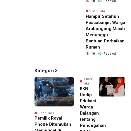
20
Redaksi
2 hari lalu
Hampir Setahun
Pascabanjir, Warga
Arabungong Masih
Menunggu
Bantuan Perbaikan
Rumah
10
Redaksi
Kategori 3
1 hari
lalu
KKN
Undip
Edukasi
Warga
Dalangan
1 hari lalu
Pemilik Royal
tentang
Phone Ditemukan
Pencegahan
Meninggal di