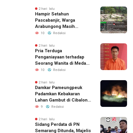
Perizinan Harus Lewat
Jalur Resmi
2 hari lalu
Hampir Setahun
Pascabanjir, Warga
Arabungong Masih
Menunggu Bantuan
10
Redaksi
Perbaikan Rumah
2 hari lalu
Pria Terduga
Penganiayaan terhadap
Seorang Wanita di Medan
Ditangkap Polisi
10
Redaksi
2 hari lalu
Damkar Pameungpeuk
Padamkan Kebakaran
Lahan Gambut di Cibalong,
Permukiman Warga
9
Redaksi
Berhasil Diamankan
2 hari lalu
Sidang Perdata di PN
Semarang Ditunda, Majelis