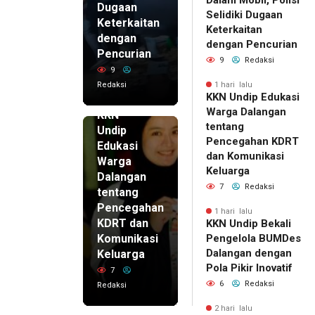
Dugaan
Selidiki Dugaan
Keterkaitan
Keterkaitan
dengan
dengan Pencurian
Pencurian
9
Redaksi
9
Redaksi
1 hari lalu
KKN Undip Edukasi
1 hari lalu
Warga Dalangan
KKN
tentang
Undip
Pencegahan KDRT
Edukasi
dan Komunikasi
Warga
Keluarga
Dalangan
7
Redaksi
tentang
Pencegahan
1 hari lalu
KDRT dan
KKN Undip Bekali
Komunikasi
Pengelola BUMDes
Dalangan dengan
Keluarga
Pola Pikir Inovatif
7
6
Redaksi
Redaksi
2 hari lalu