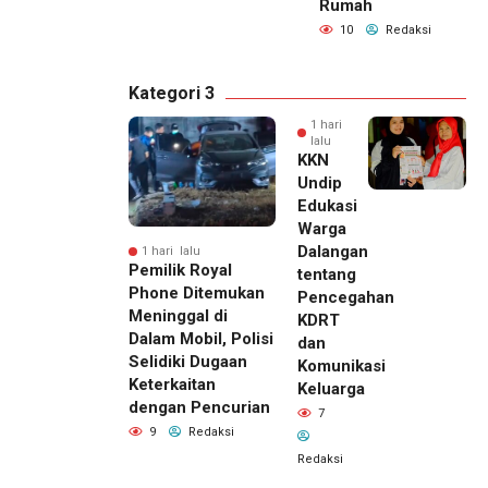
Rumah
10
Redaksi
Kategori 3
1 hari
lalu
KKN
Undip
Edukasi
Warga
Dalangan
1 hari lalu
Pemilik Royal
tentang
Phone Ditemukan
Pencegahan
Meninggal di
KDRT
Dalam Mobil, Polisi
dan
Selidiki Dugaan
Komunikasi
Keterkaitan
Keluarga
dengan Pencurian
7
9
Redaksi
Redaksi