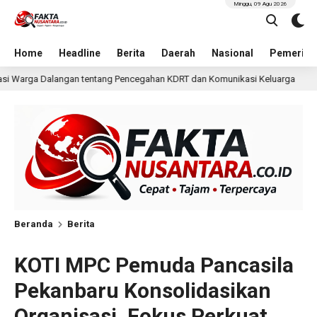
Minggu, 09 Agu 2026
Home
Headline
Berita
Daerah
Nasional
Pemerint
cegahan KDRT dan Komunikasi Keluarga
KKN Undip Bekal
1 hari lalu
Beranda
Berita
KOTI MPC Pemuda Pancasila
Pekanbaru Konsolidasikan
Organisasi, Fokus Perkuat