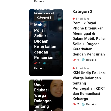
Redaksi
Phone
Ditemukan
Kategori 2
Meninggal
Kategori 1
di Dalam
1 hari lalu
Pemilik Royal
Mobil,
Phone Ditemukan
Polisi
Meninggal di
Selidiki
Dalam Mobil, Polisi
Dugaan
Selidiki Dugaan
Keterkaitan
Keterkaitan
dengan
dengan Pencurian
Pencurian
9
Redaksi
9
Redaksi
1 hari lalu
KKN Undip Edukasi
1 hari lalu
Warga Dalangan
KKN
tentang
Undip
Pencegahan KDRT
Edukasi
dan Komunikasi
Warga
Keluarga
Dalangan
7
Redaksi
tentang