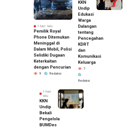
KKN
Undip
Edukasi
Warga
Dalangan
1 hari lalu
Pemilik Royal
tentang
Phone Ditemukan
Pencegahan
Meninggal di
KDRT
Dalam Mobil, Polisi
dan
Selidiki Dugaan
Komunikasi
Keterkaitan
Keluarga
dengan Pencurian
7
9
Redaksi
Redaksi
1 hari
lalu
KKN
Undip
Bekali
Pengelola
BUMDes