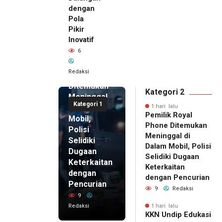
dengan
Pola
Pikir
Inovatif
1 hari lalu
6
Pemilik
Royal
Redaksi
Phone
Ditemukan
Kategori 2
Meninggal
Kategori 1
di Dalam
1 hari lalu
Pemilik Royal
Mobil,
Phone Ditemukan
Polisi
Meninggal di
Selidiki
Dalam Mobil, Polisi
Dugaan
Selidiki Dugaan
Keterkaitan
Keterkaitan
dengan
dengan Pencurian
Pencurian
9
Redaksi
9
Redaksi
1 hari lalu
KKN Undip Edukasi
1 hari lalu