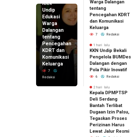
Warga Dalangan
KKN
tentang
Undip
Pencegahan KDRT
Edukasi
dan Komunikasi
Warga
Keluarga
Dalangan
7
Redaksi
tentang
Pencegahan
1 hari lalu
KDRT dan
KKN Undip Bekali
Komunikasi
Pengelola BUMDes
Dalangan dengan
Keluarga
Pola Pikir Inovatif
7
6
Redaksi
Redaksi
2 hari lalu
Kepala DPMPTSP
Deli Serdang
Bantah Terlibat
Dugaan Izin Palsu,
Tegaskan Proses
Perizinan Harus
Lewat Jalur Resmi