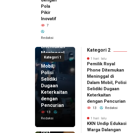
Pola
Pikir
Inovatif
1 hari lalu
7
Pemilik
Royal
Redaksi
Phone
Ditemukan
Kategori 2
Meninggal
Kategori 1
di Dalam
1 hari lalu
Pemilik Royal
Mobil,
Phone Ditemukan
Polisi
Meninggal di
Selidiki
Dalam Mobil, Polisi
Dugaan
Selidiki Dugaan
Keterkaitan
Keterkaitan
dengan
dengan Pencurian
Pencurian
13
Redaksi
13
Redaksi
1 hari lalu
KKN Undip Edukasi
1 hari lalu
Warga Dalangan
KKN