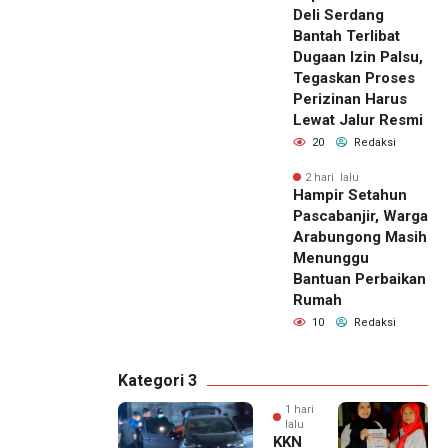
Deli Serdang
Bantah Terlibat
Dugaan Izin Palsu,
Tegaskan Proses
Perizinan Harus
Lewat Jalur Resmi
20
Redaksi
2 hari lalu
Hampir Setahun
Pascabanjir, Warga
Arabungong Masih
Menunggu
Bantuan Perbaikan
Rumah
10
Redaksi
Kategori 3
1 hari
lalu
KKN