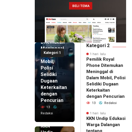
1 hari lalu
Pemilik
Royal
Phone
Ditemukan
Kategori 2
Meninggal
Kategori 1
di Dalam
1 hari lalu
Pemilik Royal
Mobil,
Phone Ditemukan
Polisi
Meninggal di
Selidiki
Dalam Mobil, Polisi
Dugaan
Selidiki Dugaan
Keterkaitan
Keterkaitan
dengan
dengan Pencurian
Pencurian
13
Redaksi
13
Redaksi
1 hari lalu
KKN Undip Edukasi
1 hari lalu
Warga Dalangan
KKN
tentang