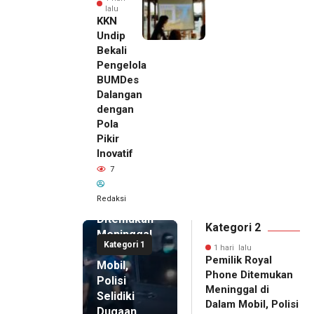
lalu
KKN
Undip
Bekali
Pengelola
BUMDes
Dalangan
dengan
Pola
Pikir
Inovatif
1 hari lalu
7
Pemilik
Royal
Redaksi
Phone
Ditemukan
Kategori 2
Meninggal
Kategori 1
di Dalam
1 hari lalu
Pemilik Royal
Mobil,
Phone Ditemukan
Polisi
Meninggal di
Selidiki
Dalam Mobil, Polisi
Dugaan