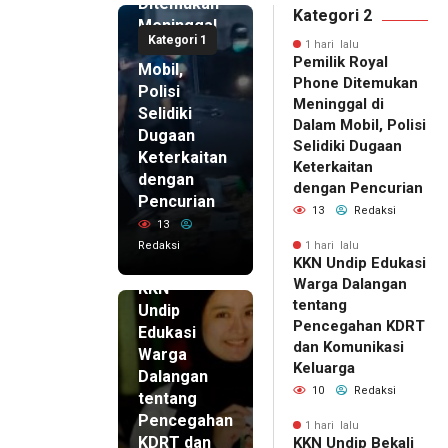
Ditemukan
Kategori 2
Meninggal
Kategori 1
di Dalam
1 hari lalu
Pemilik Royal
Mobil,
Phone Ditemukan
Polisi
Meninggal di
Selidiki
Dalam Mobil, Polisi
Dugaan
Selidiki Dugaan
Keterkaitan
Keterkaitan
dengan
dengan Pencurian
Pencurian
13
Redaksi
13
Redaksi
1 hari lalu
KKN Undip Edukasi
1 hari lalu
Warga Dalangan
KKN
tentang
Undip
Pencegahan KDRT
Edukasi
dan Komunikasi
Warga
Keluarga
Dalangan
10
Redaksi
tentang
Pencegahan
1 hari lalu
KDRT dan
KKN Undip Bekali