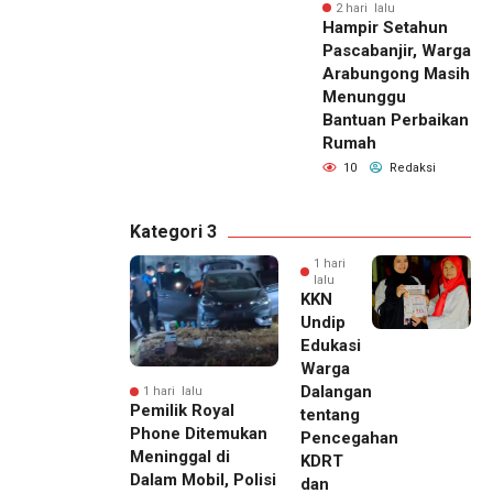
2 hari lalu
Hampir Setahun
Pascabanjir, Warga
Arabungong Masih
Menunggu
Bantuan Perbaikan
Rumah
10
Redaksi
Kategori 3
1 hari
lalu
KKN
Undip
Edukasi
Warga
Dalangan
1 hari lalu
Pemilik Royal
tentang
Phone Ditemukan
Pencegahan
Meninggal di
KDRT
Dalam Mobil, Polisi
dan