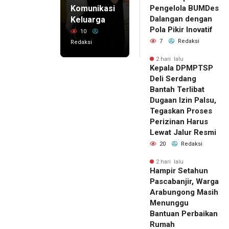
Komunikasi
Pengelola BUMDes
Dalangan dengan
Keluarga
Pola Pikir Inovatif
10
7
Redaksi
Redaksi
2 hari lalu
Kepala DPMPTSP
Deli Serdang
Bantah Terlibat
Dugaan Izin Palsu,
Tegaskan Proses
Perizinan Harus
Lewat Jalur Resmi
20
Redaksi
2 hari lalu
Hampir Setahun
Pascabanjir, Warga
Arabungong Masih
Menunggu
Bantuan Perbaikan
Rumah