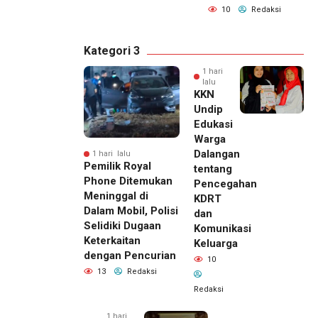
10
Redaksi
Kategori 3
1 hari
lalu
KKN
Undip
Edukasi
Warga
Dalangan
1 hari lalu
Pemilik Royal
tentang
Phone Ditemukan
Pencegahan
Meninggal di
KDRT
Dalam Mobil, Polisi
dan
Selidiki Dugaan
Komunikasi
Keterkaitan
Keluarga
dengan Pencurian
10
13
Redaksi
Redaksi
1 hari