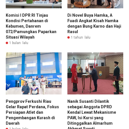
Komisi I DPR RI Tinjau
Di Novel Buya Hamka, A
Kondisi Pertahanan di
Fuadi Angkat Kisah Hamka
Kebumen, Danrem
dengan Bung Karno dan Haji
072/Pamungkas Paparkan
Rasul
Situasi Wilayah
1 tahun lalu
1 bulan lalu
Pengprov Ferkushi Riau
Nanik Susanti Dilantik
Gelar Rapat Perdana, Fokus
sebagai Anggota DPRD
Persiapan Atlet dan
Kendal Lewat Mekanisme
Pengembangan Kurash di
PAW, Isi Kursi yang
Daerah
Ditinggalkan Almarhum
Akhmat Suyuti
1 bulan lalu