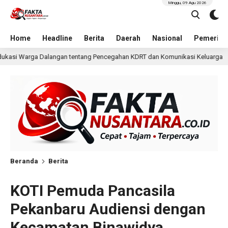
Minggu, 09 Agu 2026
Home
Headline
Berita
Daerah
Nasional
Pemerint
Pencegahan KDRT dan Komunikasi Keluarga
KKN Undip Bek
1 hari lalu
Beranda
Berita
KOTI Pemuda Pancasila
Pekanbaru Audiensi dengan
Kecamatan Binawidya,