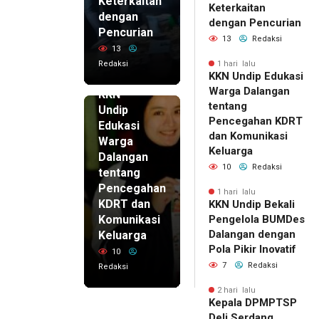
Keterkaitan
Keterkaitan
dengan
dengan Pencurian
Pencurian
13
Redaksi
13
Redaksi
1 hari lalu
KKN Undip Edukasi
1 hari lalu
Warga Dalangan
KKN
tentang
Undip
Pencegahan KDRT
Edukasi
dan Komunikasi
Warga
Keluarga
Dalangan
10
Redaksi
tentang
Pencegahan
1 hari lalu
KDRT dan
KKN Undip Bekali
Komunikasi
Pengelola BUMDes
Dalangan dengan
Keluarga
Pola Pikir Inovatif
10
7
Redaksi
Redaksi
2 hari lalu
Kepala DPMPTSP
Deli Serdang