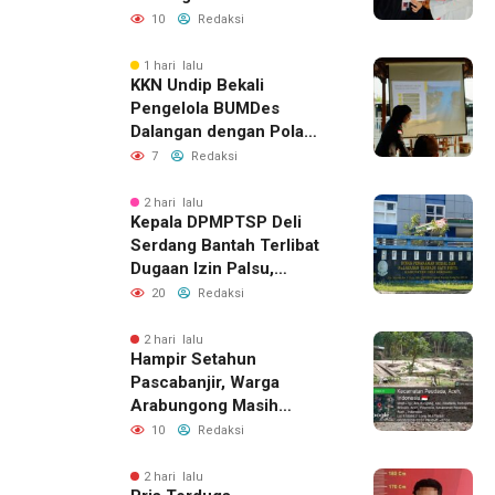
Komunikasi Keluarga
10
Redaksi
1 hari lalu
KKN Undip Bekali
Pengelola BUMDes
Dalangan dengan Pola
Pikir Inovatif
7
Redaksi
2 hari lalu
Kepala DPMPTSP Deli
Serdang Bantah Terlibat
Dugaan Izin Palsu,
Tegaskan Proses
20
Redaksi
Perizinan Harus Lewat
Jalur Resmi
2 hari lalu
Hampir Setahun
Pascabanjir, Warga
Arabungong Masih
Menunggu Bantuan
10
Redaksi
Perbaikan Rumah
2 hari lalu