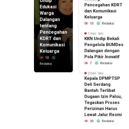
Undip
Pencegahan KDRT
Edukasi
dan Komunikasi
Warga
Keluarga
Dalangan
10
Redaksi
tentang
Pencegahan
1 hari lalu
KDRT dan
KKN Undip Bekali
Komunikasi
Pengelola BUMDes
Dalangan dengan
Keluarga
Pola Pikir Inovatif
10
7
Redaksi
Redaksi
2 hari lalu
Kepala DPMPTSP
Deli Serdang
Bantah Terlibat
Dugaan Izin Palsu,
Tegaskan Proses
Perizinan Harus
Lewat Jalur Resmi
20
Redaksi