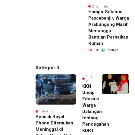
2 hari lalu
Hampir Setahun
Pascabanjir, Warga
Arabungong Masih
Menunggu
Bantuan Perbaikan
Rumah
10
Redaksi
Kategori 3
1 hari
lalu
KKN
Undip
Edukasi
Warga
Dalangan
1 hari lalu
Pemilik Royal
tentang
Phone Ditemukan
Pencegahan
Meninggal di
KDRT