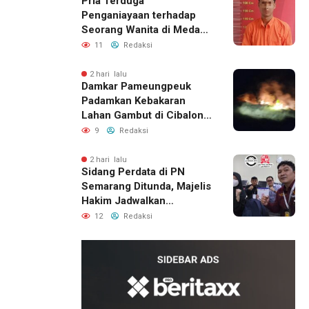
Pria Terduga
Penganiayaan terhadap
Seorang Wanita di Medan
Ditangkap Polisi
11
Redaksi
2 hari lalu
Damkar Pameungpeuk
Padamkan Kebakaran
Lahan Gambut di Cibalong,
Permukiman Warga
9
Redaksi
Berhasil Diamankan
2 hari lalu
Sidang Perdata di PN
Semarang Ditunda, Majelis
Hakim Jadwalkan
Pemanggilan Ulang BPR
12
Redaksi
Artomoro