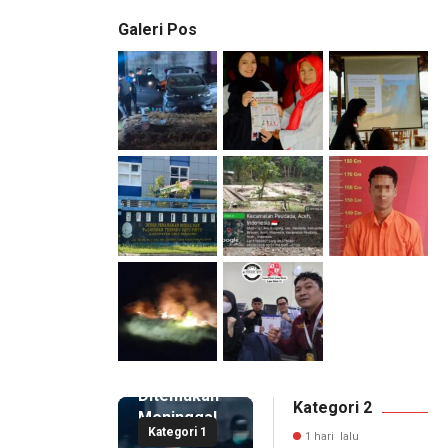
Galeri Pos
1 hari lalu
Pemilik
Royal
Phone
Ditemukan
Kategori 2
Meninggal
Kategori 1
di Dalam
1 hari lalu