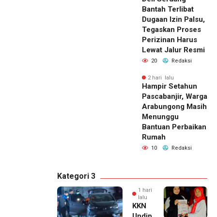
Bantah Terlibat
Dugaan Izin Palsu,
Tegaskan Proses
Perizinan Harus
Lewat Jalur Resmi
20
Redaksi
2 hari lalu
Hampir Setahun
Pascabanjir, Warga
Arabungong Masih
Menunggu
Bantuan Perbaikan
Rumah
10
Redaksi
Kategori 3
1 hari
lalu
KKN
Undip