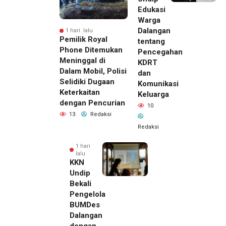
Edukasi
Warga
Dalangan
1 hari lalu
Pemilik Royal
tentang
Phone Ditemukan
Pencegahan
Meninggal di
KDRT
Dalam Mobil, Polisi
dan
Selidiki Dugaan
Komunikasi
Keterkaitan
Keluarga
dengan Pencurian
10
13
Redaksi
Redaksi
1 hari
lalu
KKN
Undip
Bekali
Pengelola
BUMDes
Dalangan
dengan