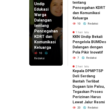
tentang
Undip
Pencegahan KDRT
Edukasi
dan Komunikasi
Warga
Keluarga
Dalangan
10
Redaksi
tentang
Pencegahan
1 hari lalu
KDRT dan
KKN Undip Bekali
Komunikasi
Pengelola BUMDes
Dalangan dengan
Keluarga
Pola Pikir Inovatif
10
7
Redaksi
Redaksi
2 hari lalu
Kepala DPMPTSP
Deli Serdang
Bantah Terlibat
Dugaan Izin Palsu,
Tegaskan Proses
Perizinan Harus
Lewat Jalur Resmi
20
Redaksi