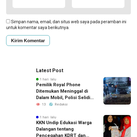
Simpan nama, email, dan situs web saya pada peramban ini
untuk komentar saya berikutnya.
Latest Post
1 hari lalu
Pemilik Royal Phone
Ditemukan Meninggal di
Dalam Mobil, Polisi Selidiki
Dugaan Keterkaitan
13
Redaksi
dengan Pencurian
1 hari lalu
KKN Undip Edukasi Warga
Dalangan tentang
Pencegahan KDRT dan