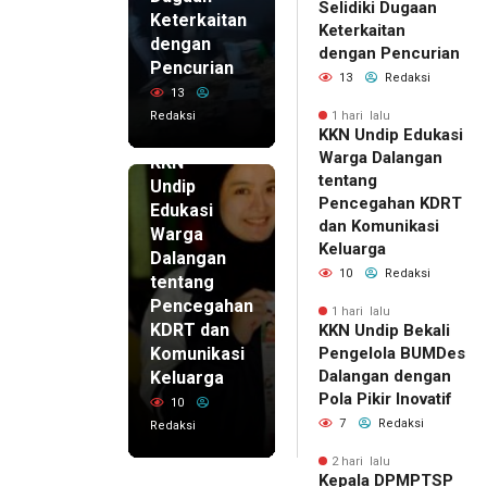
Selidiki Dugaan
Keterkaitan
Keterkaitan
dengan
dengan Pencurian
Pencurian
13
Redaksi
13
Redaksi
1 hari lalu
KKN Undip Edukasi
1 hari lalu
Warga Dalangan
KKN
tentang
Undip
Pencegahan KDRT
Edukasi
dan Komunikasi
Warga
Keluarga
Dalangan
10
Redaksi
tentang
Pencegahan
1 hari lalu
KDRT dan
KKN Undip Bekali
Komunikasi
Pengelola BUMDes
Dalangan dengan
Keluarga
Pola Pikir Inovatif
10
7
Redaksi
Redaksi
2 hari lalu
Kepala DPMPTSP