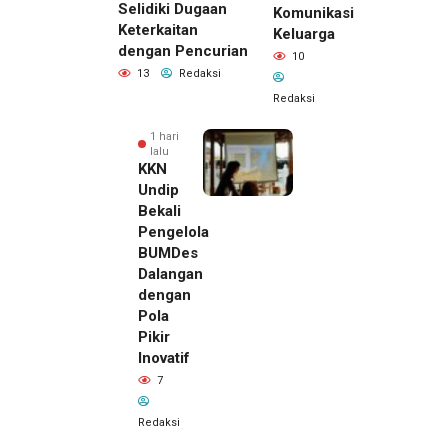
Selidiki Dugaan
Komunikasi
Keterkaitan
Keluarga
dengan Pencurian
10
13
Redaksi
Redaksi
1 hari
lalu
KKN
Undip
Bekali
Pengelola
BUMDes
Dalangan
dengan
Pola
Pikir
Inovatif
1 hari lalu
7
Pemilik
Royal
Redaksi
Phone