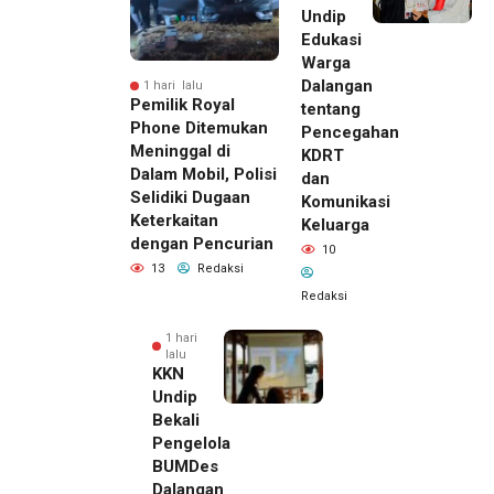
Undip
Edukasi
Warga
Dalangan
1 hari lalu
Pemilik Royal
tentang
Phone Ditemukan
Pencegahan
Meninggal di
KDRT
Dalam Mobil, Polisi
dan
Selidiki Dugaan
Komunikasi
Keterkaitan
Keluarga
dengan Pencurian
10
13
Redaksi
Redaksi
1 hari
lalu
KKN
Undip
Bekali
Pengelola
BUMDes
Dalangan