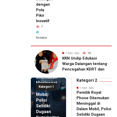
dengan
Pola
Pikir
Inovatif
7
Redaksi
lu
10
1 hari lalu
7
1 hari lalu
ip Edukasi
KKN Undip Bekali
Pemilik
alangan tentang
Pengelola BUMDes
Royal
ahan KDRT dan
Dalangan dengan Pola
Phone
asi Keluarga
Pikir Inovatif
Ditemukan
Kategori 2
Meninggal
Kategori 1
di Dalam
1 hari lalu
Pemilik Royal
Mobil,
Phone Ditemukan
Polisi
Meninggal di
Selidiki
Dalam Mobil, Polisi
Dugaan
Selidiki Dugaan