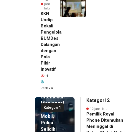
jam
lalu
KKN
Undip
Bekali
Pengelola
BUMDes
Dalangan
dengan
Pola
Pikir
Inovatif
12 jam lalu
4
Pemilik
Royal
Redaksi
Phone
Ditemukan
Kategori 2
Meninggal
Kategori 1
di Dalam
12 jam lalu
Pemilik Royal
Mobil,
Phone Ditemukan
Polisi
Meninggal di
Selidiki