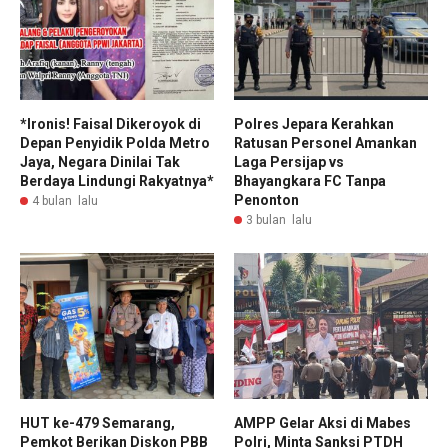
*Ironis! Faisal Dikeroyok di
Polres Jepara Kerahkan
Depan Penyidik Polda Metro
Ratusan Personel Amankan
Jaya, Negara Dinilai Tak
Laga Persijap vs
Berdaya Lindungi Rakyatnya*
Bhayangkara FC Tanpa
Penonton
4 bulan lalu
3 bulan lalu
HUT ke-479 Semarang,
AMPP Gelar Aksi di Mabes
Pemkot Berikan Diskon PBB
Polri, Minta Sanksi PTDH