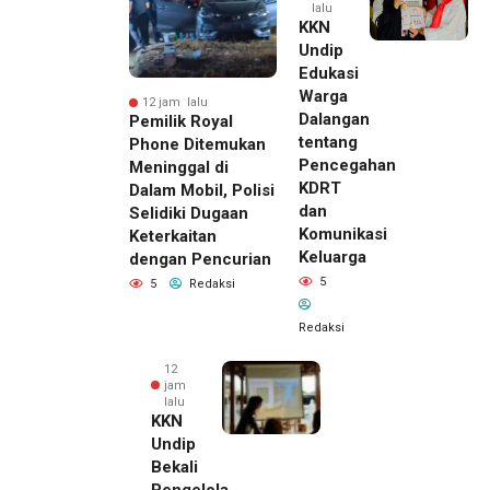
lalu
KKN
Undip
Edukasi
Warga
12 jam lalu
Dalangan
Pemilik Royal
tentang
Phone Ditemukan
Pencegahan
Meninggal di
KDRT
Dalam Mobil, Polisi
dan
Selidiki Dugaan
Komunikasi
Keterkaitan
Keluarga
dengan Pencurian
5
5
Redaksi
Redaksi
12
jam
lalu
KKN
Undip
Bekali
Pengelola