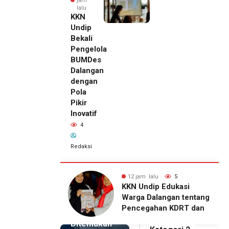
jam
lalu
KKN
Undip
Bekali
Pengelola
BUMDes
Dalangan
dengan
Pola
Pikir
Inovatif
4
Redaksi
alu
5
12 jam lalu
4
12 jam lalu
ip Edukasi
KKN Undip Bekali
Pemilik
alangan tentang
Pengelola BUMDes
Royal
ahan KDRT dan
Dalangan dengan Pola
Phone
asi Keluarga
Pikir Inovatif
Ditemukan