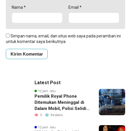
Nama
*
Email
*
Simpan nama, email, dan situs web saya pada peramban ini
untuk komentar saya berikutnya.
Latest Post
12 jam lalu
Pemilik Royal Phone
Ditemukan Meninggal di
Dalam Mobil, Polisi Selidiki
Dugaan Keterkaitan
5
Redaksi
dengan Pencurian
12 jam lalu