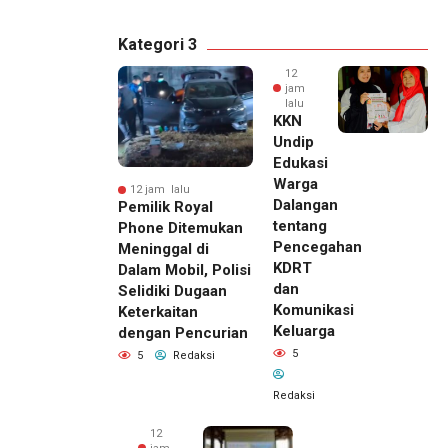
Kategori 3
12
jam
lalu
KKN
Undip
Edukasi
Warga
12 jam lalu
Dalangan
Pemilik Royal
tentang
Phone Ditemukan
Pencegahan
Meninggal di
KDRT
Dalam Mobil, Polisi
dan
Selidiki Dugaan
Komunikasi
Keterkaitan
Keluarga
dengan Pencurian
5
5
Redaksi
Redaksi
12