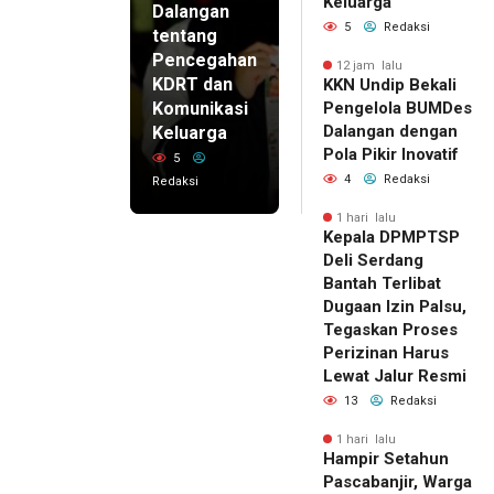
Keluarga
Dalangan
5
Redaksi
tentang
Pencegahan
12 jam lalu
KDRT dan
KKN Undip Bekali
Komunikasi
Pengelola BUMDes
Dalangan dengan
Keluarga
Pola Pikir Inovatif
5
4
Redaksi
Redaksi
1 hari lalu
Kepala DPMPTSP
Deli Serdang
Bantah Terlibat
Dugaan Izin Palsu,
Tegaskan Proses
Perizinan Harus
Lewat Jalur Resmi
13
Redaksi
1 hari lalu
Hampir Setahun
Pascabanjir, Warga