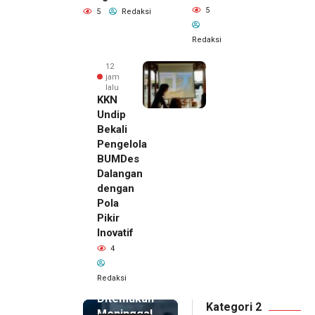
5
5
Redaksi
Redaksi
12
jam
lalu
KKN
Undip
Bekali
Pengelola
BUMDes
Dalangan
dengan
Pola
Pikir
Inovatif
12 jam lalu
4
Pemilik
Royal
Redaksi
Phone
Ditemukan
Kategori 2
Meninggal