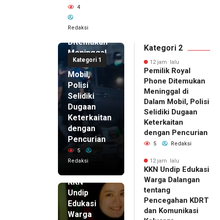
12 jam lalu
4
Pemilik
Royal
Redaksi
Phone
Ditemukan
Kategori 2
Meninggal
Kategori 1
di Dalam
12 jam lalu
Pemilik Royal
Mobil,
Phone Ditemukan
Polisi
Meninggal di
Selidiki
Dalam Mobil, Polisi
Dugaan
Selidiki Dugaan
Keterkaitan
Keterkaitan
dengan
dengan Pencurian
Pencurian
5
Redaksi
5
Redaksi
12 jam lalu
KKN Undip Edukasi
12 jam lalu
Warga Dalangan
KKN
tentang
Undip
Pencegahan KDRT
Edukasi
dan Komunikasi
Warga