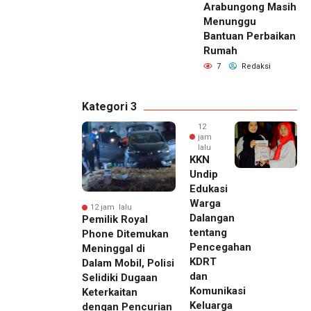
Arabungong Masih
Menunggu
Bantuan Perbaikan
Rumah
7
Redaksi
Kategori 3
12
jam
lalu
KKN
Undip
Edukasi
Warga
12 jam lalu
Dalangan
Pemilik Royal
tentang
Phone Ditemukan
Pencegahan
Meninggal di
KDRT
Dalam Mobil, Polisi
dan
Selidiki Dugaan
Komunikasi
Keterkaitan
Keluarga
dengan Pencurian