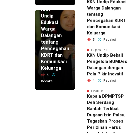
KKN Undip Edukasi
12 jam lalu
Warga Dalangan
KKN
tentang
Undip
Pencegahan KDRT
Edukasi
dan Komunikasi
Warga
Keluarga
Dalangan
5
Redaksi
tentang
Pencegahan
12 jam lalu
KDRT dan
KKN Undip Bekali
Komunikasi
Pengelola BUMDes
Dalangan dengan
Keluarga
Pola Pikir Inovatif
5
4
Redaksi
Redaksi
1 hari lalu
Kepala DPMPTSP
Deli Serdang
Bantah Terlibat
Dugaan Izin Palsu,
Tegaskan Proses
Perizinan Harus