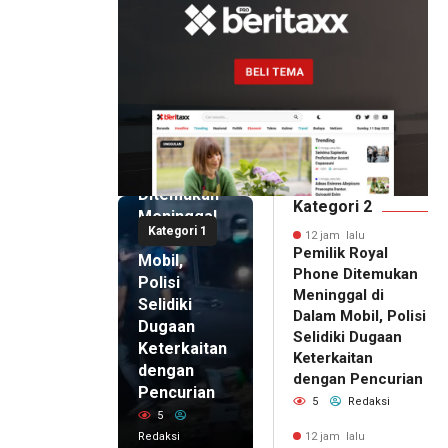
12 jam lalu
Pemilik
Royal
Phone
Ditemukan
Kategori 2
Meninggal
Kategori 1
di Dalam
12 jam lalu
Pemilik Royal
Mobil,
Phone Ditemukan
Polisi
Meninggal di
Selidiki
Dalam Mobil, Polisi
Dugaan
Selidiki Dugaan
Keterkaitan
Keterkaitan
dengan
dengan Pencurian
Pencurian
5
Redaksi
5
Redaksi
12 jam lalu