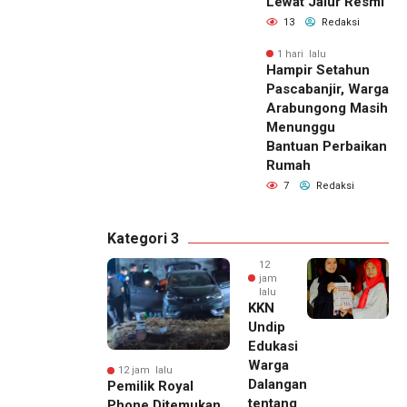
Lewat Jalur Resmi
13
Redaksi
1 hari lalu
Hampir Setahun
Pascabanjir, Warga
Arabungong Masih
Menunggu
Bantuan Perbaikan
Rumah
7
Redaksi
Kategori 3
12
jam
lalu
KKN
Undip
Edukasi
Warga
12 jam lalu
Dalangan
Pemilik Royal
tentang
Phone Ditemukan