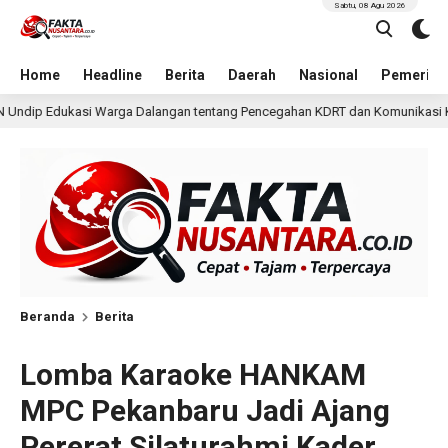
Sabtu, 08 Agu 2026
Home
Headline
Berita
Daerah
Nasional
Pemerint
 tentang Pencegahan KDRT dan Komunikasi Keluarga
K
12 jam lalu
Beranda
Berita
Lomba Karaoke HANKAM
MPC Pekanbaru Jadi Ajang
Pererat Silaturahmi Kader