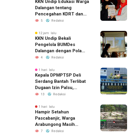
KKN Undip Edukasi Warga
Dalangan tentang
Pencegahan KDRT dan
Komunikasi Keluarga
5
Redaksi
12 jam lalu
KKN Undip Bekali
Pengelola BUMDes
Dalangan dengan Pola
Pikir Inovatif
4
Redaksi
1 hari lalu
Kepala DPMPTSP Deli
Serdang Bantah Terlibat
Dugaan Izin Palsu,
Tegaskan Proses
13
Redaksi
Perizinan Harus Lewat
Jalur Resmi
1 hari lalu
Hampir Setahun
Pascabanjir, Warga
Arabungong Masih
Menunggu Bantuan
7
Redaksi