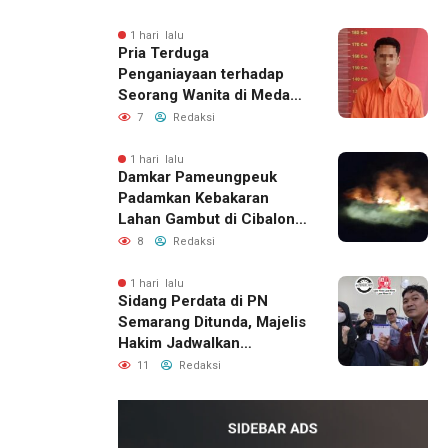
Perbaikan Rumah
1 hari lalu
Pria Terduga
Penganiayaan terhadap
Seorang Wanita di Medan
Ditangkap Polisi
7
Redaksi
1 hari lalu
Damkar Pameungpeuk
Padamkan Kebakaran
Lahan Gambut di Cibalong,
Permukiman Warga
8
Redaksi
Berhasil Diamankan
1 hari lalu
Sidang Perdata di PN
Semarang Ditunda, Majelis
Hakim Jadwalkan
Pemanggilan Ulang BPR
11
Redaksi
Artomoro