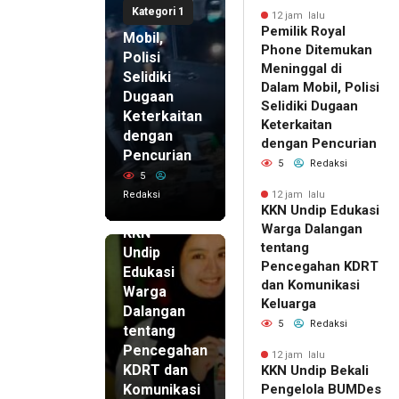
Kategori 1
di Dalam
12 jam lalu
Pemilik Royal
Mobil,
Phone Ditemukan
Polisi
Meninggal di
Selidiki
Dalam Mobil, Polisi
Dugaan
Selidiki Dugaan
Keterkaitan
Keterkaitan
dengan
dengan Pencurian
Pencurian
5
Redaksi
5
Redaksi
12 jam lalu
KKN Undip Edukasi
12 jam lalu
Warga Dalangan
KKN
tentang
Undip
Pencegahan KDRT
Edukasi
dan Komunikasi
Warga
Keluarga
Dalangan
5
Redaksi
tentang
Pencegahan
12 jam lalu
KDRT dan
KKN Undip Bekali
Komunikasi
Pengelola BUMDes