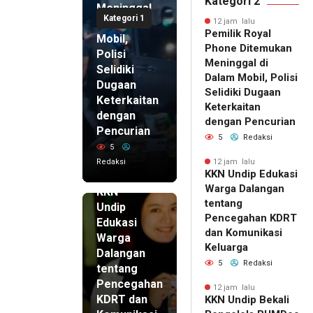
Kategori 2
Meninggal
Kategori 1
di Dalam
12 jam lalu
Pemilik Royal
Mobil,
Phone Ditemukan
Polisi
Meninggal di
Selidiki
Dalam Mobil, Polisi
Dugaan
Selidiki Dugaan
Keterkaitan
Keterkaitan
dengan
dengan Pencurian
Pencurian
5
Redaksi
5
Redaksi
12 jam lalu
KKN Undip Edukasi
12 jam lalu
Warga Dalangan
KKN
tentang
Undip
Pencegahan KDRT
Edukasi
dan Komunikasi
Warga
Keluarga
Dalangan
5
Redaksi
tentang
Pencegahan
12 jam lalu
KDRT dan
KKN Undip Bekali