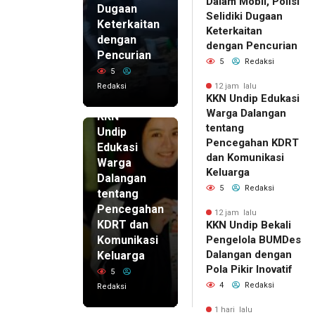
Dalam Mobil, Polisi
Dugaan
Selidiki Dugaan
Keterkaitan
Keterkaitan
dengan
dengan Pencurian
Pencurian
5
Redaksi
5
Redaksi
12 jam lalu
KKN Undip Edukasi
12 jam lalu
Warga Dalangan
KKN
tentang
Undip
Pencegahan KDRT
Edukasi
dan Komunikasi
Warga
Keluarga
Dalangan
5
Redaksi
tentang
Pencegahan
12 jam lalu
KDRT dan
KKN Undip Bekali
Komunikasi
Pengelola BUMDes
Dalangan dengan
Keluarga
Pola Pikir Inovatif
5
4
Redaksi
Redaksi
1 hari lalu