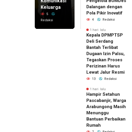
Komunikasi
Pengelola BUMDes
Dalangan dengan
Keluarga
Pola Pikir Inovatif
5
4
Redaksi
Redaksi
1 hari lalu
Kepala DPMPTSP
Deli Serdang
Bantah Terlibat
Dugaan Izin Palsu,
Tegaskan Proses
Perizinan Harus
Lewat Jalur Resmi
13
Redaksi
1 hari lalu
Hampir Setahun
Pascabanjir, Warga
Arabungong Masih
Menunggu
Bantuan Perbaikan
Rumah
7
Redaksi