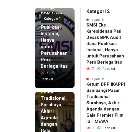
Pati
Desak
Kategori 2
BPK Audit
Kategori 1
Dana
11 jam lalu
SMSI Eks
Publikasi
Karesidenan Pati
Instansi,
Desak BPK Audit
Hanya
Dana Publikasi
untuk
Instansi, Hanya
Perusahaan
untuk Perusahaan
Pers
11 jam lalu
Pers Berlegalitas
Ketum
Berlegalitas
7
Redaksi
DPP
7
IKAPPI
Redaksi
11 jam lalu
Ketum DPP IKAPPI
Sambangi
Sambangi Pasar
Pasar
Tradisional
Tradisional
Surabaya, Akhiri
Surabaya,
Agenda dengan
Akhiri
Gala Premier Film
Agenda
ISTIMEWA
dengan
7
Redaksi
Gala