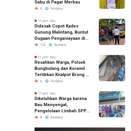
Sabu di Pagar Merbau
6
Redaksi
11 jam lalu
Didesak Copot Kades
Gunung Malintang, Buntut
Dugaan Penganiayaan di
Dusun Balakka Padang
122
Redaksi
Lawas
11 jam lalu
Resahkan Warga, Polsek
Bungbulang dan Koramil
Tertibkan Knalpot Brong di
Jalan Raya
6
Redaksi
11 jam lalu
Dikeluhkan Warga karena
Bau Menyengat,
Pengelolaan Limbah SPPG
Bandung Wonosegoro 2 di
8
Redaksi
Boyolali Disorot