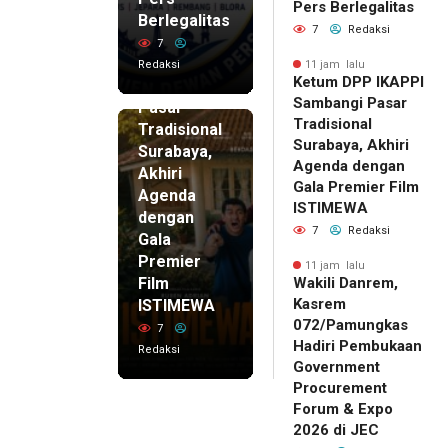
11 jam lalu
Pers Berlegalitas
Ketum
Berlegalitas
7
Redaksi
DPP
7
IKAPPI
Redaksi
11 jam lalu
Ketum DPP IKAPPI
Sambangi
Sambangi Pasar
Pasar
Tradisional
Tradisional
Surabaya, Akhiri
Surabaya,
Agenda dengan
Akhiri
Gala Premier Film
Agenda
ISTIMEWA
dengan
7
Redaksi
Gala
Premier
11 jam lalu
Film
Wakili Danrem,
Kasrem
ISTIMEWA
072/Pamungkas
7
Hadiri Pembukaan
Redaksi
Government
Procurement
Forum & Expo
2026 di JEC