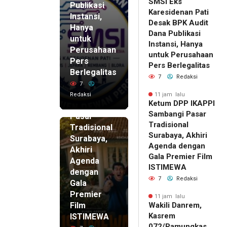
SMSI Eks
Publikasi
Karesidenan Pati
Instansi,
Desak BPK Audit
Hanya
Dana Publikasi
untuk
Instansi, Hanya
Perusahaan
untuk Perusahaan
Pers
11 jam lalu
Pers Berlegalitas
Ketum
Berlegalitas
7
Redaksi
DPP
7
IKAPPI
Redaksi
11 jam lalu
Ketum DPP IKAPPI
Sambangi
Sambangi Pasar
Pasar
Tradisional
Tradisional
Surabaya, Akhiri
Surabaya,
Agenda dengan
Akhiri
Gala Premier Film
Agenda
ISTIMEWA
dengan
7
Redaksi
Gala
Premier
11 jam lalu
Film
Wakili Danrem,
Kasrem
ISTIMEWA
072/Pamungkas