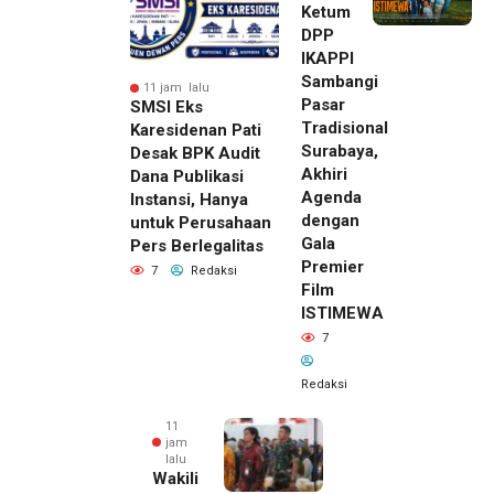
Ketum
DPP
IKAPPI
Sambangi
11 jam lalu
Pasar
SMSI Eks
Tradisional
Karesidenan Pati
Surabaya,
Desak BPK Audit
Akhiri
Dana Publikasi
Agenda
Instansi, Hanya
dengan
untuk Perusahaan
Gala
Pers Berlegalitas
Premier
7
Redaksi
Film
ISTIMEWA
7
Redaksi
11
jam
lalu
Wakili