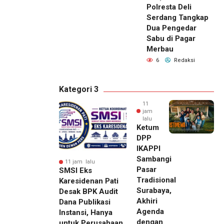
Polresta Deli
Serdang Tangkap
Dua Pengedar
Sabu di Pagar
Merbau
6
Redaksi
Kategori 3
11
jam
lalu
Ketum
DPP
IKAPPI
Sambangi
11 jam lalu
Pasar
SMSI Eks
Tradisional
Karesidenan Pati
Surabaya,
Desak BPK Audit
Akhiri
Dana Publikasi
Agenda
Instansi, Hanya
dengan
untuk Perusahaan