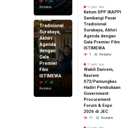
DPP
7
IKAPPI
Redaksi
11 jam lalu
Ketum DPP IKAPPI
Sambangi
Sambangi Pasar
Pasar
Tradisional
Tradisional
Surabaya, Akhiri
Surabaya,
Agenda dengan
Akhiri
Gala Premier Film
Agenda
ISTIMEWA
dengan
7
Redaksi
Gala
Premier
11 jam lalu
Film
Wakili Danrem,
Kasrem
ISTIMEWA
072/Pamungkas
7
Hadiri Pembukaan
Redaksi
Government
Procurement
Forum & Expo
2026 di JEC
11
Redaksi
11 jam lalu