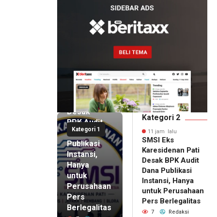
11 jam lalu
SMSI Eks
Karesidenan
Pati
Desak
Kategori 2
BPK Audit
Kategori 1
Dana
11 jam lalu
SMSI Eks
Publikasi
Karesidenan Pati
Instansi,
Desak BPK Audit
Hanya
Dana Publikasi
untuk
Instansi, Hanya
Perusahaan
untuk Perusahaan
Pers
11 jam lalu
Pers Berlegalitas
Ketum
Berlegalitas
7
Redaksi