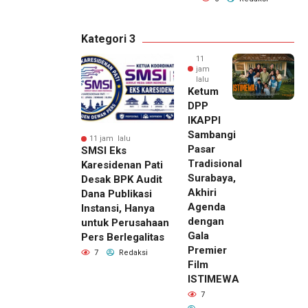
Kategori 3
11
jam
lalu
Ketum
DPP
IKAPPI
Sambangi
11 jam lalu
Pasar
SMSI Eks
Tradisional
Karesidenan Pati
Surabaya,
Desak BPK Audit
Akhiri
Dana Publikasi
Agenda
Instansi, Hanya
dengan
untuk Perusahaan
Gala
Pers Berlegalitas
Premier
7
Redaksi
Film
ISTIMEWA
7