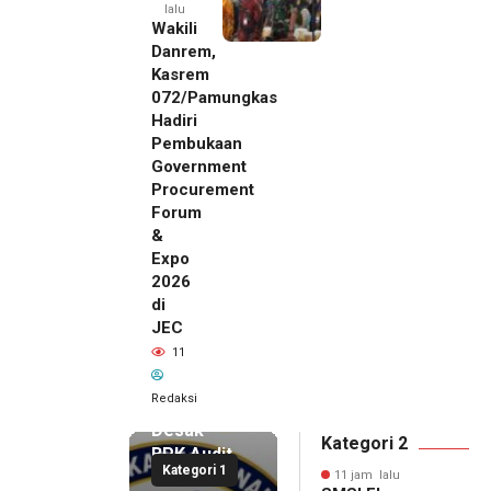
lalu
Wakili
Danrem,
Kasrem
072/Pamungkas
Hadiri
Pembukaan
Government
Procurement
Forum
&
Expo
2026
di
JEC
11 jam lalu
11
SMSI Eks
Karesidenan
Redaksi
Pati
Desak
Kategori 2
BPK Audit
Kategori 1
Dana
11 jam lalu