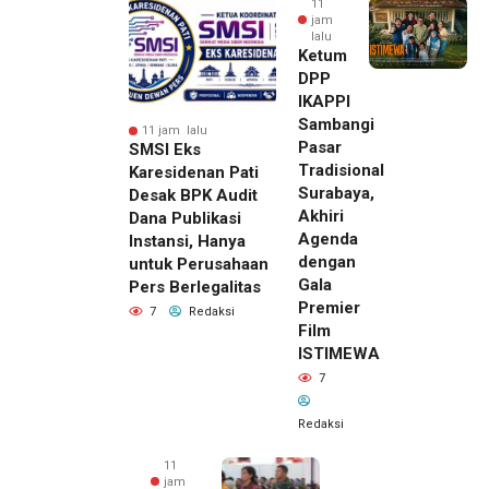
11
jam
lalu
Ketum
DPP
IKAPPI
Sambangi
11 jam lalu
Pasar
SMSI Eks
Tradisional
Karesidenan Pati
Surabaya,
Desak BPK Audit
Akhiri
Dana Publikasi
Agenda
Instansi, Hanya
dengan
untuk Perusahaan
Gala
Pers Berlegalitas
Premier
7
Redaksi
Film
ISTIMEWA
7
Redaksi
11
jam