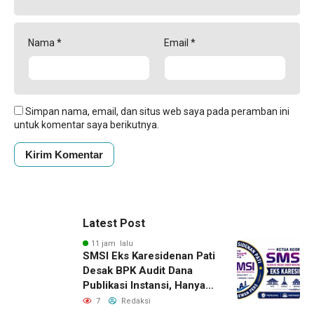
Nama
*
Email
*
Simpan nama, email, dan situs web saya pada peramban ini
untuk komentar saya berikutnya.
Latest Post
11 jam lalu
SMSI Eks Karesidenan Pati
Desak BPK Audit Dana
Publikasi Instansi, Hanya
untuk Perusahaan Pers
7
Redaksi