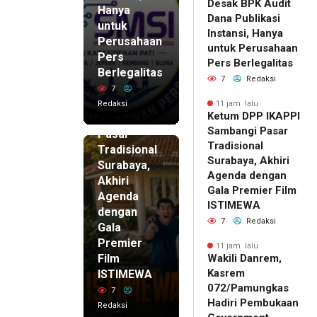
Desak BPK Audit
Hanya
Dana Publikasi
untuk
Instansi, Hanya
Perusahaan
untuk Perusahaan
Pers
11 jam lalu
Pers Berlegalitas
Ketum
Berlegalitas
7
Redaksi
DPP
7
IKAPPI
Redaksi
11 jam lalu
Ketum DPP IKAPPI
Sambangi
Sambangi Pasar
Pasar
Tradisional
Tradisional
Surabaya, Akhiri
Surabaya,
Agenda dengan
Akhiri
Gala Premier Film
Agenda
ISTIMEWA
dengan
7
Redaksi
Gala
Premier
11 jam lalu
Film
Wakili Danrem,
Kasrem
ISTIMEWA
072/Pamungkas
7
Hadiri Pembukaan
Redaksi