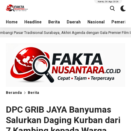
Kamis, 06 Agu 2026
Home
Headline
Berita
Daerah
Nasional
Pemerint
ya, Akhiri Agenda dengan Gala Premier Film ISTIMEWA
W
11 jam lalu
Beranda
Berita
DPC GRIB JAYA Banyumas
Salurkan Daging Kurban dari
7 Kambing kepada Warga