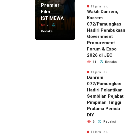
Premier
11 jam lalu
Film
Wakili Danrem,
Kasrem
ISTIMEWA
072/Pamungkas
7
Hadiri Pembukaan
Redaksi
Government
Procurement
Forum & Expo
2026 di JEC
11
Redaksi
11 jam lalu
Danrem
072/Pamungkas
Hadiri Pelantikan
Sembilan Pejabat
Pimpinan Tinggi
Pratama Pemda
DIY
6
Redaksi
11 jam lalu