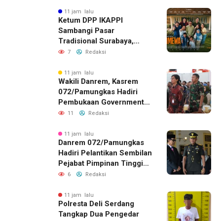
Berlegalitas
11 jam lalu
Ketum DPP IKAPPI
Sambangi Pasar
Tradisional Surabaya,
Akhiri Agenda dengan
7
Redaksi
Gala Premier Film
ISTIMEWA
11 jam lalu
Wakili Danrem, Kasrem
072/Pamungkas Hadiri
Pembukaan Government
Procurement Forum &
11
Redaksi
Expo 2026 di JEC
11 jam lalu
Danrem 072/Pamungkas
Hadiri Pelantikan Sembilan
Pejabat Pimpinan Tinggi
Pratama Pemda DIY
6
Redaksi
11 jam lalu
Polresta Deli Serdang
Tangkap Dua Pengedar