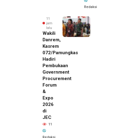
Redaksi
11
jam
lalu
Wakili
Danrem,
Kasrem
072/Pamungkas
Hadiri
Pembukaan
Government
Procurement
Forum
&
Expo
2026
di
JEC
11 jam lalu
11
SMSI Eks
Karesidenan
Redaksi