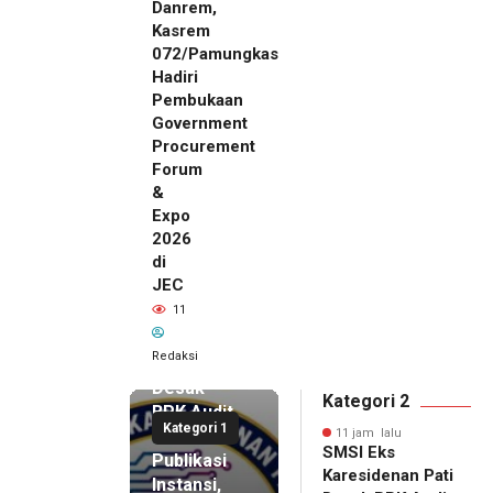
Danrem,
Kasrem
072/Pamungkas
Hadiri
Pembukaan
Government
Procurement
Forum
&
Expo
2026
di
JEC
11 jam lalu
11
SMSI Eks
Karesidenan
Redaksi
Pati
Desak
Kategori 2
BPK Audit
Kategori 1
Dana
11 jam lalu
SMSI Eks
Publikasi
Karesidenan Pati
Instansi,