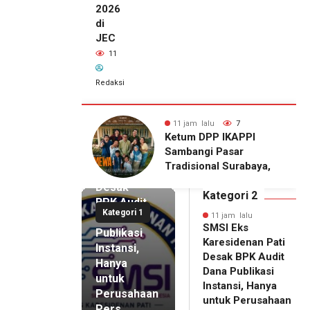
2026
di
JEC
11
Redaksi
alu
7
11 jam lalu
11
11 jam lalu
DPP IKAPPI
Wakili Danrem, Kasrem
SMSI Eks
i Pasar
072/Pamungkas Hadiri
Karesidenan
onal Surabaya,
Pembukaan Government
Pati
Agenda dengan
Procurement Forum &
Desak
emier Film
Expo 2026 di JEC
Kategori 2
BPK Audit
WA
Kategori 1
Dana
11 jam lalu
SMSI Eks
Publikasi
Karesidenan Pati
Instansi,
Desak BPK Audit
Hanya
Dana Publikasi
untuk
Instansi, Hanya
Perusahaan
untuk Perusahaan
Pers