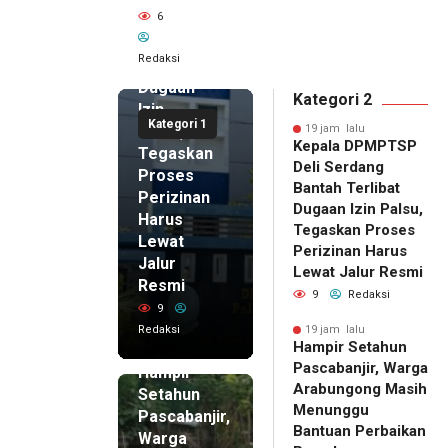
6
Serdang
Bantah
Redaksi
Terlibat
Dugaan
Kategori 2
Izin
Kategori 1
Palsu,
19 jam lalu
Kepala DPMPTSP
Tegaskan
Deli Serdang
Proses
Bantah Terlibat
Perizinan
Dugaan Izin Palsu,
Harus
Tegaskan Proses
Lewat
Perizinan Harus
Jalur
Lewat Jalur Resmi
Resmi
9
Redaksi
9
Redaksi
19 jam lalu
Hampir Setahun
19 jam lalu
Pascabanjir, Warga
Hampir
Arabungong Masih
Setahun
Menunggu
Pascabanjir,
Bantuan Perbaikan
Warga