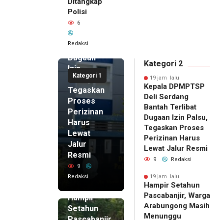
Ditangkap
DPMPTSP
Polisi
Deli
6
Serdang
Bantah
Redaksi
Terlibat
Dugaan
Kategori 2
Izin
Kategori 1
Palsu,
19 jam lalu
Kepala DPMPTSP
Tegaskan
Deli Serdang
Proses
Bantah Terlibat
Perizinan
Dugaan Izin Palsu,
Harus
Tegaskan Proses
Lewat
Perizinan Harus
Jalur
Lewat Jalur Resmi
Resmi
9
Redaksi
9
Redaksi
19 jam lalu
Hampir Setahun
19 jam lalu
Pascabanjir, Warga
Hampir
Arabungong Masih
Setahun
Menunggu
Pascabanjir,