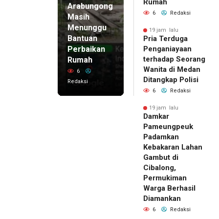
Rumah
Arabungong
6
Redaksi
Masih
Menunggu
19 jam lalu
Bantuan
Pria Terduga
Perbaikan
Penganiayaan
terhadap Seorang
Rumah
Wanita di Medan
6
Ditangkap Polisi
Redaksi
6
Redaksi
19 jam lalu
Damkar
Pameungpeuk
Padamkan
Kebakaran Lahan
Gambut di
Cibalong,
Permukiman
Warga Berhasil
Diamankan
6
Redaksi