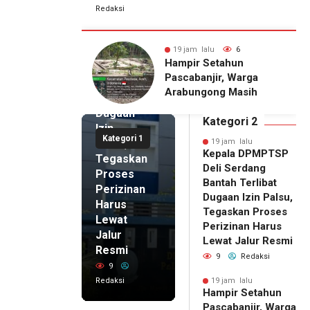
Redaksi
19 jam lalu
Kepala
DPMPTSP
alu
6
19 jam lalu
6
Deli
 Setahun
Pria Terduga
Serdang
njir, Warga
Penganiayaan terhadap
Bantah
gong Masih
Seorang Wanita di
Terlibat
gu Bantuan
Medan Ditangkap Polisi
Dugaan
kan Rumah
Kategori 2
Izin
Kategori 1
Palsu,
19 jam lalu
Kepala DPMPTSP
Tegaskan
Deli Serdang
Proses
Bantah Terlibat
Perizinan
Dugaan Izin Palsu,
Harus
Tegaskan Proses
Lewat
Perizinan Harus
Jalur
Lewat Jalur Resmi
Resmi
9
Redaksi
9
Redaksi
19 jam lalu
Hampir Setahun
19 jam lalu
Pascabanjir, Warga