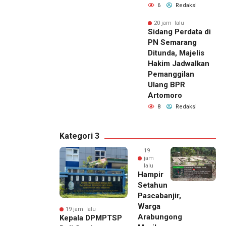
6
Redaksi
20 jam lalu
Sidang Perdata di
PN Semarang
Ditunda, Majelis
Hakim Jadwalkan
Pemanggilan
Ulang BPR
Artomoro
8
Redaksi
Kategori 3
19
jam
lalu
Hampir
Setahun
Pascabanjir,
Warga
19 jam lalu
Arabungong
Kepala DPMPTSP