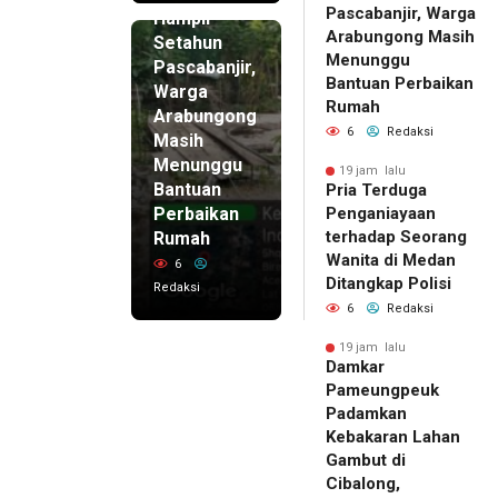
Pascabanjir, Warga
Hampir
Arabungong Masih
Setahun
Menunggu
Pascabanjir,
Bantuan Perbaikan
Warga
Rumah
Arabungong
6
Redaksi
Masih
Menunggu
19 jam lalu
Bantuan
Pria Terduga
Perbaikan
Penganiayaan
terhadap Seorang
Rumah
Wanita di Medan
6
Ditangkap Polisi
Redaksi
6
Redaksi
19 jam lalu
Damkar
Pameungpeuk
Padamkan
Kebakaran Lahan
Gambut di
Cibalong,