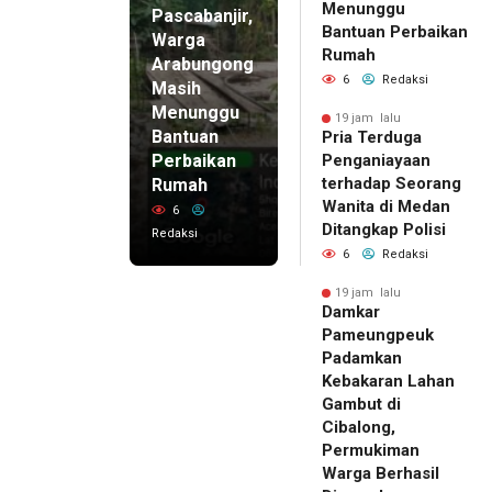
Menunggu
Pascabanjir,
Bantuan Perbaikan
Warga
Rumah
Arabungong
6
Redaksi
Masih
Menunggu
19 jam lalu
Bantuan
Pria Terduga
Perbaikan
Penganiayaan
terhadap Seorang
Rumah
Wanita di Medan
6
Ditangkap Polisi
Redaksi
6
Redaksi
19 jam lalu
Damkar
Pameungpeuk
Padamkan
Kebakaran Lahan
Gambut di
Cibalong,
Permukiman
Warga Berhasil