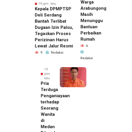
Warga
19 jam lalu
Arabungong
Kepala DPMPTSP
Masih
Deli Serdang
Menunggu
Bantah Terlibat
Bantuan
Dugaan Izin Palsu,
Perbaikan
Tegaskan Proses
Rumah
Perizinan Harus
Lewat Jalur Resmi
6
9
Redaksi
Redaksi
19
jam
lalu
Pria
Terduga
Penganiayaan
terhadap
Seorang
Wanita
di
19 jam lalu
Medan
Kepala