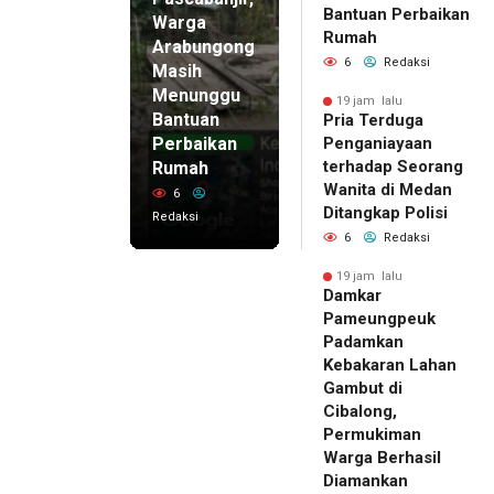
Bantuan Perbaikan
Warga
Rumah
Arabungong
6
Redaksi
Masih
Menunggu
19 jam lalu
Bantuan
Pria Terduga
Perbaikan
Penganiayaan
terhadap Seorang
Rumah
Wanita di Medan
6
Ditangkap Polisi
Redaksi
6
Redaksi
19 jam lalu
Damkar
Pameungpeuk
Padamkan
Kebakaran Lahan
Gambut di
Cibalong,
Permukiman
Warga Berhasil
Diamankan