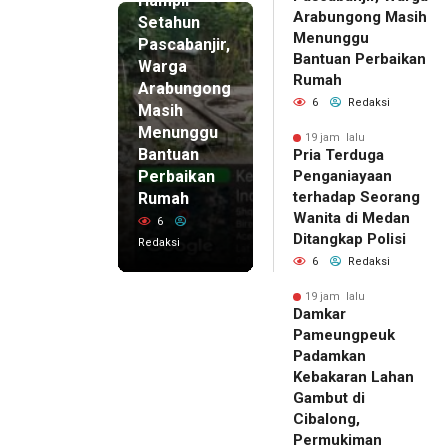
Hampir
Arabungong Masih
Setahun
Menunggu
Pascabanjir,
Bantuan Perbaikan
Warga
Rumah
Arabungong
6
Redaksi
Masih
Menunggu
19 jam lalu
Bantuan
Pria Terduga
Perbaikan
Penganiayaan
terhadap Seorang
Rumah
Wanita di Medan
6
Ditangkap Polisi
Redaksi
6
Redaksi
19 jam lalu
Damkar
Pameungpeuk
Padamkan
Kebakaran Lahan
Gambut di
Cibalong,
Permukiman