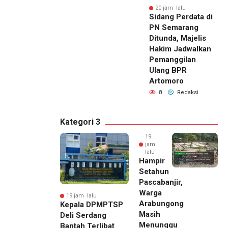
20 jam lalu
Sidang Perdata di
PN Semarang
Ditunda, Majelis
Hakim Jadwalkan
Pemanggilan
Ulang BPR
Artomoro
8
Redaksi
Kategori 3
19
jam
lalu
Hampir
Setahun
Pascabanjir,
Warga
19 jam lalu
Arabungong
Kepala DPMPTSP
Masih
Deli Serdang
Menunggu
Bantah Terlibat