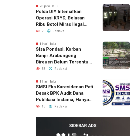
20 jam lalu
Polda DIY Intensifkan
Operasi KRYD, Belasan
Ribu Botol Miras Ilegal
Berhasil Diamankan
7
Redaksi
1 hari lalu
Sisa Pondasi, Korban
Banjir Arabungong
Bireuen Belum Tersentuh
Bantuan Pascabencana
36
Redaksi
1 hari lalu
SMSI Eks Karesidenan Pati
Desak BPK Audit Dana
Publikasi Instansi, Hanya
untuk Perusahaan Pers
13
Redaksi
Berlegalitas