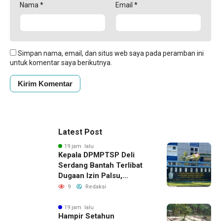
Nama
*
Email
*
Simpan nama, email, dan situs web saya pada peramban ini
untuk komentar saya berikutnya.
Latest Post
19 jam lalu
Kepala DPMPTSP Deli
Serdang Bantah Terlibat
Dugaan Izin Palsu,
Tegaskan Proses
9
Redaksi
Perizinan Harus Lewat
Jalur Resmi
19 jam lalu
Hampir Setahun