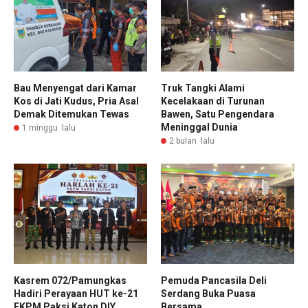
Bau Menyengat dari Kamar
Truk Tangki Alami
Kos di Jati Kudus, Pria Asal
Kecelakaan di Turunan
Demak Ditemukan Tewas
Bawen, Satu Pengendara
Meninggal Dunia
1 minggu lalu
2 bulan lalu
Kasrem 072/Pamungkas
Pemuda Pancasila Deli
Hadiri Perayaan HUT ke-21
Serdang Buka Puasa
FKPM Paksi Katon DIY,
Bersama