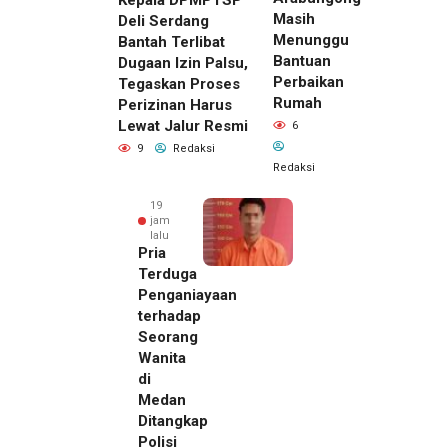
Kepala DPMPTSP
Masih
Deli Serdang
Menunggu
Bantah Terlibat
Bantuan
Dugaan Izin Palsu,
Perbaikan
Tegaskan Proses
Rumah
Perizinan Harus
Lewat Jalur Resmi
6
9
Redaksi
Redaksi
19
jam
lalu
Pria
Terduga
Penganiayaan
terhadap
Seorang
Wanita
di
19 jam lalu
Medan
Kepala
Ditangkap
DPMPTSP
Polisi
Deli