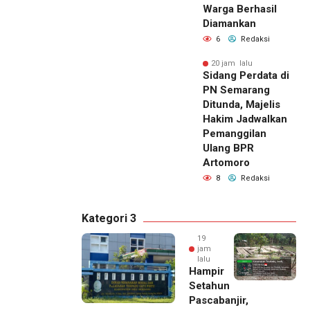
Warga Berhasil
Diamankan
6
Redaksi
20 jam lalu
Sidang Perdata di
PN Semarang
Ditunda, Majelis
Hakim Jadwalkan
Pemanggilan
Ulang BPR
Artomoro
8
Redaksi
Kategori 3
19
jam
lalu
Hampir
Setahun
Pascabanjir,