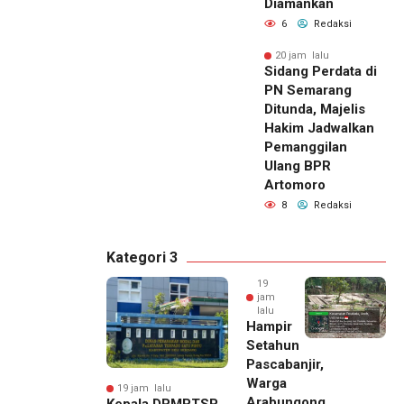
Diamankan
6
Redaksi
20 jam lalu
Sidang Perdata di
PN Semarang
Ditunda, Majelis
Hakim Jadwalkan
Pemanggilan
Ulang BPR
Artomoro
8
Redaksi
Kategori 3
19
jam
lalu
Hampir
Setahun
Pascabanjir,
Warga
19 jam lalu
Arabungong