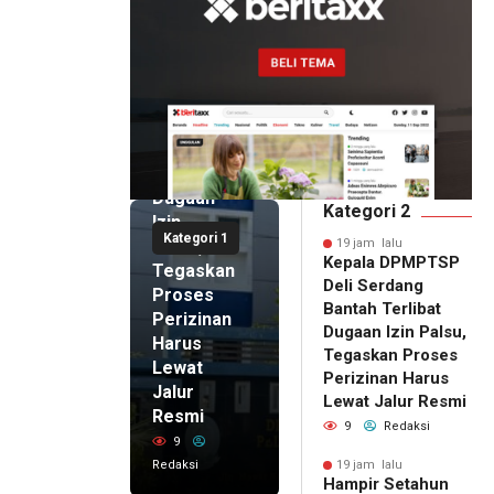
19 jam lalu
Kepala
DPMPTSP
Deli
Serdang
Bantah
Terlibat
Dugaan
Kategori 2
Izin
Kategori 1
Palsu,
19 jam lalu
Kepala DPMPTSP
Tegaskan
Deli Serdang
Proses
Bantah Terlibat
Perizinan
Dugaan Izin Palsu,
Harus
Tegaskan Proses
Lewat
Perizinan Harus
Jalur
Lewat Jalur Resmi
Resmi
9
Redaksi
9
Redaksi
19 jam lalu
Hampir Setahun
19 jam lalu