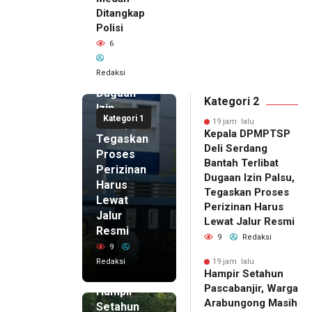
Kepala
Ditangkap
DPMPTSP
Polisi
Deli
6
Serdang
Bantah
Redaksi
Terlibat
Dugaan
Kategori 2
Izin
Kategori 1
Palsu,
19 jam lalu
Kepala DPMPTSP
Tegaskan
Deli Serdang
Proses
Bantah Terlibat
Perizinan
Dugaan Izin Palsu,
Harus
Tegaskan Proses
Lewat
Perizinan Harus
Jalur
Lewat Jalur Resmi
Resmi
9
Redaksi
9
Redaksi
19 jam lalu
Hampir Setahun
19 jam lalu
Pascabanjir, Warga
Hampir
Arabungong Masih
Setahun