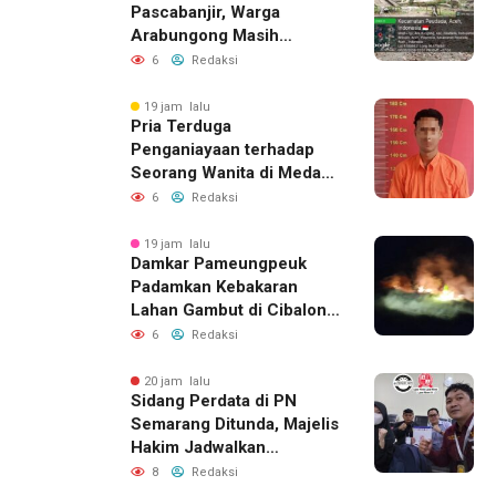
Pascabanjir, Warga
Arabungong Masih
Menunggu Bantuan
6
Redaksi
Perbaikan Rumah
19 jam lalu
Pria Terduga
Penganiayaan terhadap
Seorang Wanita di Medan
Ditangkap Polisi
6
Redaksi
19 jam lalu
Damkar Pameungpeuk
Padamkan Kebakaran
Lahan Gambut di Cibalong,
Permukiman Warga
6
Redaksi
Berhasil Diamankan
20 jam lalu
Sidang Perdata di PN
Semarang Ditunda, Majelis
Hakim Jadwalkan
Pemanggilan Ulang BPR
8
Redaksi
Artomoro