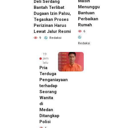
Masih
Deli Serdang
Menunggu
Bantah Terlibat
Bantuan
Dugaan Izin Palsu,
Perbaikan
Tegaskan Proses
Rumah
Perizinan Harus
Lewat Jalur Resmi
6
9
Redaksi
Redaksi
19
jam
lalu
Pria
Terduga
Penganiayaan
terhadap
Seorang
Wanita
di
Medan
Ditangkap
Polisi