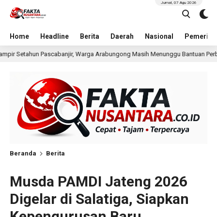
Jumat, 07 Agu 2026
Home
Headline
Berita
Daerah
Nasional
Pemerint
ga Arabungong Masih Menunggu Bantuan Perbaikan Rumah
19 jam lalu
Beranda
Berita
Musda PAMDI Jateng 2026
Digelar di Salatiga, Siapkan
Kepengurusan Baru