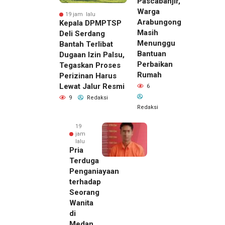
Pascabanjir,
Warga
19 jam lalu
Arabungong
Kepala DPMPTSP
Masih
Deli Serdang
Menunggu
Bantah Terlibat
Bantuan
Dugaan Izin Palsu,
Perbaikan
Tegaskan Proses
Rumah
Perizinan Harus
Lewat Jalur Resmi
6
9
Redaksi
Redaksi
19
jam
lalu
Pria
Terduga
Penganiayaan
terhadap
Seorang
Wanita
di
19 jam lalu
Medan