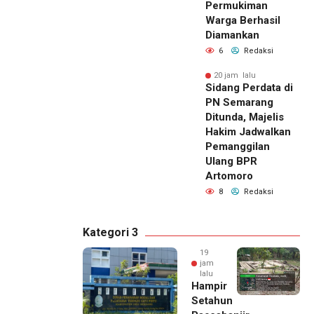
Permukiman
Warga Berhasil
Diamankan
6
Redaksi
20 jam lalu
Sidang Perdata di
PN Semarang
Ditunda, Majelis
Hakim Jadwalkan
Pemanggilan
Ulang BPR
Artomoro
8
Redaksi
Kategori 3
19
jam
lalu
Hampir
Setahun