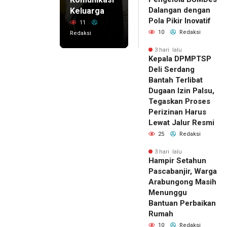
Dalangan dengan
Keluarga
Pola Pikir Inovatif
11
10
Redaksi
Redaksi
3 hari lalu
Kepala DPMPTSP
Deli Serdang
Bantah Terlibat
Dugaan Izin Palsu,
Tegaskan Proses
Perizinan Harus
Lewat Jalur Resmi
25
Redaksi
3 hari lalu
Hampir Setahun
Pascabanjir, Warga
Arabungong Masih
Menunggu
Bantuan Perbaikan
Rumah
10
Redaksi