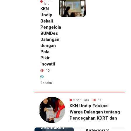
lalu
KKN
Undip
Bekali
Pengelola
BUMDes
Dalangan
dengan
Pola
Pikir
Inovatif
10
Redaksi
ri lalu
11
2 hari lalu
10
2 hari lalu
Undip Edukasi
KKN Undip Bekali
Pemilik
a Dalangan tentang
Pengelola BUMDes
Royal
egahan KDRT dan
Dalangan dengan Pola
Phone
nikasi Keluarga
Pikir Inovatif
Ditemukan
Kategori 2