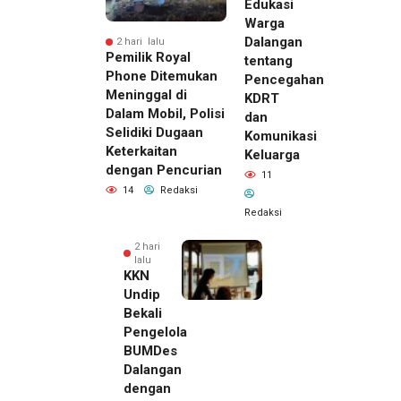
Edukasi
Warga
Dalangan
2 hari lalu
Pemilik Royal
tentang
Phone Ditemukan
Pencegahan
Meninggal di
KDRT
Dalam Mobil, Polisi
dan
Selidiki Dugaan
Komunikasi
Keterkaitan
Keluarga
dengan Pencurian
11
14
Redaksi
Redaksi
2 hari
lalu
KKN
Undip
Bekali
Pengelola
BUMDes
Dalangan
dengan