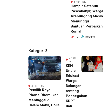
3 hari lalu
Hampir Setahun
Pascabanjir, Warga
Arabungong Masih
Menunggu
Bantuan Perbaikan
Rumah
10
Redaksi
Kategori 3
2 hari
lalu
KKN
Undip
Edukasi
Warga
Dalangan
2 hari lalu
Pemilik Royal
tentang
Phone Ditemukan
Pencegahan
Meninggal di
KDRT
Dalam Mobil, Polisi
dan