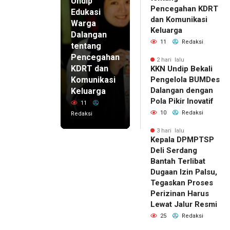
Undip
Pencegahan KDRT
Edukasi
dan Komunikasi
Warga
Keluarga
Dalangan
11
Redaksi
tentang
Pencegahan
2 hari lalu
KDRT dan
KKN Undip Bekali
Komunikasi
Pengelola BUMDes
Dalangan dengan
Keluarga
Pola Pikir Inovatif
11
10
Redaksi
Redaksi
3 hari lalu
Kepala DPMPTSP
Deli Serdang
Bantah Terlibat
Dugaan Izin Palsu,
Tegaskan Proses
Perizinan Harus
Lewat Jalur Resmi
25
Redaksi