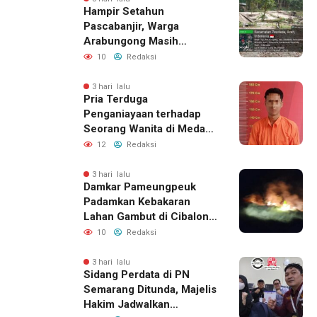
Hampir Setahun
Pascabanjir, Warga
Arabungong Masih
Menunggu Bantuan
10
Redaksi
Perbaikan Rumah
3 hari lalu
Pria Terduga
Penganiayaan terhadap
Seorang Wanita di Medan
Ditangkap Polisi
12
Redaksi
3 hari lalu
Damkar Pameungpeuk
Padamkan Kebakaran
Lahan Gambut di Cibalong,
Permukiman Warga
10
Redaksi
Berhasil Diamankan
3 hari lalu
Sidang Perdata di PN
Semarang Ditunda, Majelis
Hakim Jadwalkan