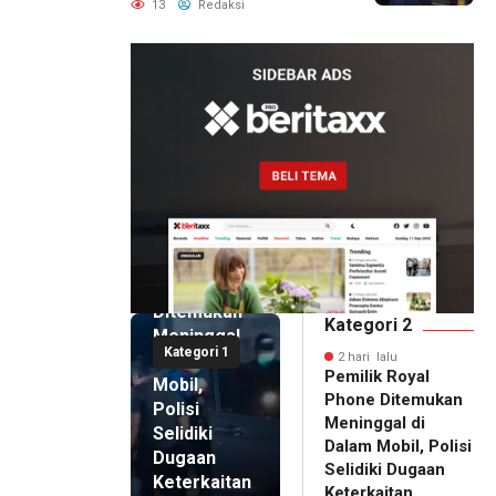
Pemanggilan Ulang BPR
13
Redaksi
Artomoro
2 hari lalu
Pemilik
Royal
Phone
Ditemukan
Kategori 2
Meninggal
Kategori 1
di Dalam
2 hari lalu
Pemilik Royal
Mobil,
Phone Ditemukan
Polisi
Meninggal di
Selidiki
Dalam Mobil, Polisi
Dugaan
Selidiki Dugaan
Keterkaitan
Keterkaitan