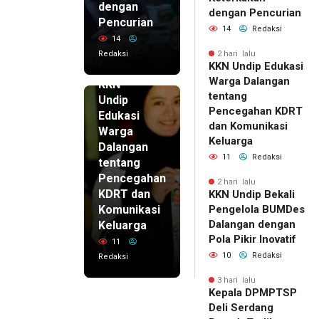
dengan
dengan Pencurian
Pencurian
14
Redaksi
14
Redaksi
2 hari lalu
KKN Undip Edukasi
2 hari lalu
Warga Dalangan
KKN
tentang
Undip
Pencegahan KDRT
Edukasi
dan Komunikasi
Warga
Keluarga
Dalangan
11
Redaksi
tentang
Pencegahan
2 hari lalu
KDRT dan
KKN Undip Bekali
Komunikasi
Pengelola BUMDes
Dalangan dengan
Keluarga
Pola Pikir Inovatif
11
10
Redaksi
Redaksi
3 hari lalu
Kepala DPMPTSP
Deli Serdang