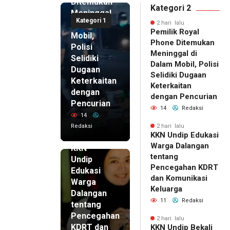
Ditemukan
Kategori 2
Meninggal
Kategori 1
di Dalam
2 hari lalu
Pemilik Royal
Mobil,
Phone Ditemukan
Polisi
Meninggal di
Selidiki
Dalam Mobil, Polisi
Dugaan
Selidiki Dugaan
Keterkaitan
Keterkaitan
dengan
dengan Pencurian
Pencurian
14
Redaksi
14
Redaksi
2 hari lalu
KKN Undip Edukasi
2 hari lalu
Warga Dalangan
KKN
tentang
Undip
Pencegahan KDRT
Edukasi
dan Komunikasi
Warga
Keluarga
Dalangan
11
Redaksi
tentang
Pencegahan
2 hari lalu
KDRT dan
KKN Undip Bekali