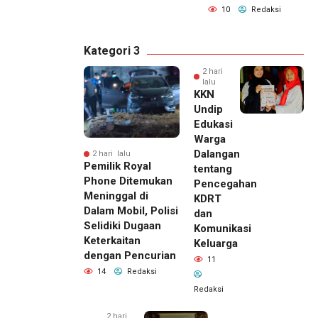
10
Redaksi
Kategori 3
2 hari
lalu
KKN
Undip
Edukasi
Warga
Dalangan
2 hari lalu
Pemilik Royal
tentang
Phone Ditemukan
Pencegahan
Meninggal di
KDRT
Dalam Mobil, Polisi
dan
Selidiki Dugaan
Komunikasi
Keterkaitan
Keluarga
dengan Pencurian
11
14
Redaksi
Redaksi
2 hari