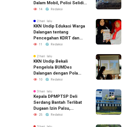
Dalam Mobil, Polisi Selidiki
Dugaan Keterkaitan
14
Redaksi
dengan Pencurian
2 hari lalu
KKN Undip Edukasi Warga
Dalangan tentang
Pencegahan KDRT dan
Komunikasi Keluarga
11
Redaksi
2 hari lalu
KKN Undip Bekali
Pengelola BUMDes
Dalangan dengan Pola
Pikir Inovatif
10
Redaksi
3 hari lalu
Kepala DPMPTSP Deli
Serdang Bantah Terlibat
Dugaan Izin Palsu,
Tegaskan Proses
25
Redaksi
Perizinan Harus Lewat
Jalur Resmi
3 hari lalu