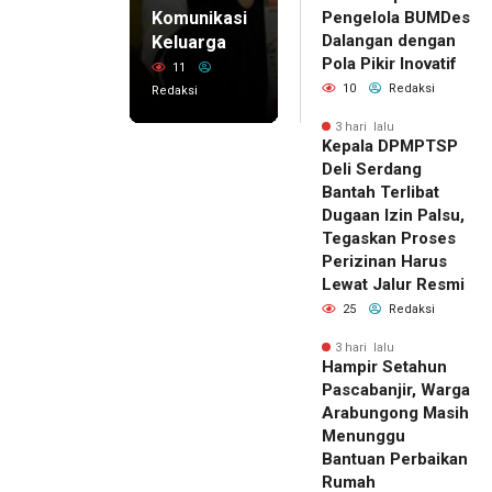
Komunikasi
Pengelola BUMDes
Dalangan dengan
Keluarga
Pola Pikir Inovatif
11
10
Redaksi
Redaksi
3 hari lalu
Kepala DPMPTSP
Deli Serdang
Bantah Terlibat
Dugaan Izin Palsu,
Tegaskan Proses
Perizinan Harus
Lewat Jalur Resmi
25
Redaksi
3 hari lalu
Hampir Setahun
Pascabanjir, Warga
Arabungong Masih
Menunggu
Bantuan Perbaikan
Rumah