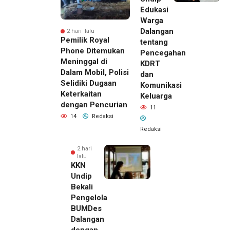
Edukasi
Warga
Dalangan
2 hari lalu
Pemilik Royal
tentang
Phone Ditemukan
Pencegahan
Meninggal di
KDRT
Dalam Mobil, Polisi
dan
Selidiki Dugaan
Komunikasi
Keterkaitan
Keluarga
dengan Pencurian
11
14
Redaksi
Redaksi
2 hari
lalu
KKN
Undip
Bekali
Pengelola
BUMDes
Dalangan
dengan