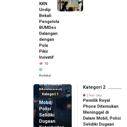
KKN
Undip
Bekali
Pengelola
BUMDes
Dalangan
dengan
Pola
Pikir
Inovatif
2 hari lalu
10
Pemilik
Royal
Redaksi
Phone
Ditemukan
Kategori 2
Meninggal
Kategori 1
di Dalam
2 hari lalu
Pemilik Royal
Mobil,
Phone Ditemukan
Polisi
Meninggal di
Selidiki
Dalam Mobil, Polisi
Dugaan
Selidiki Dugaan