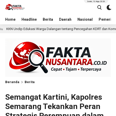
Senin, 10 Agu 2026
Home
Headline
Berita
Daerah
Nasional
Pemerint
a Dalangan tentang Pencegahan KDRT dan Komunikasi Keluarga
2 ha
Beranda
Berita
Semangat Kartini, Kapolres
Semarang Tekankan Peran
Strategis Perempuan dalam