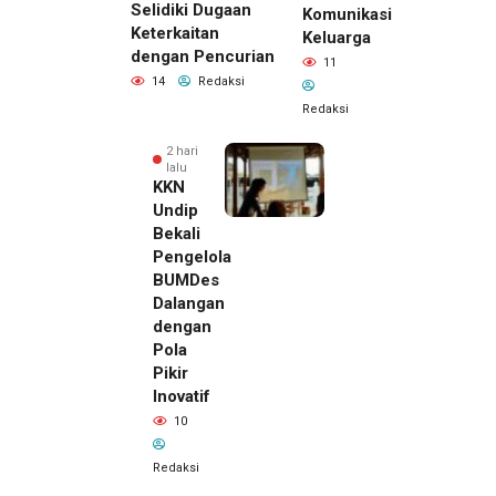
Selidiki Dugaan
Komunikasi
Keterkaitan
Keluarga
dengan Pencurian
11
14
Redaksi
Redaksi
2 hari
lalu
KKN
Undip
Bekali
Pengelola
BUMDes
Dalangan
dengan
Pola
Pikir
Inovatif
2 hari lalu
10
Pemilik
Royal
Redaksi
Phone