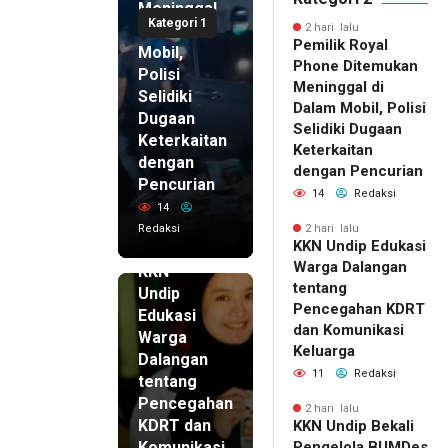
Meninggal
Kategori 1
di Dalam
2 hari lalu
Pemilik Royal
Mobil,
Phone Ditemukan
Polisi
Meninggal di
Selidiki
Dalam Mobil, Polisi
Dugaan
Selidiki Dugaan
Keterkaitan
Keterkaitan
dengan
dengan Pencurian
Pencurian
14
Redaksi
14
Redaksi
2 hari lalu
KKN Undip Edukasi
2 hari lalu
Warga Dalangan
KKN
tentang
Undip
Pencegahan KDRT
Edukasi
dan Komunikasi
Warga
Keluarga
Dalangan
11
Redaksi
tentang
Pencegahan
2 hari lalu
KDRT dan
KKN Undip Bekali
Komunikasi
Pengelola BUMDes