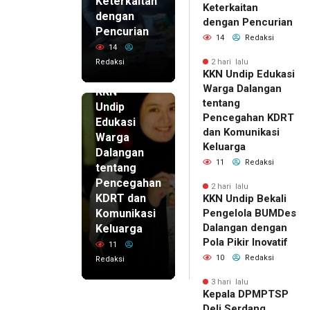
Keterkaitan
Keterkaitan
dengan
dengan Pencurian
Pencurian
14
Redaksi
14
Redaksi
2 hari lalu
KKN Undip Edukasi
2 hari lalu
Warga Dalangan
KKN
tentang
Undip
Pencegahan KDRT
Edukasi
dan Komunikasi
Warga
Keluarga
Dalangan
11
Redaksi
tentang
Pencegahan
2 hari lalu
KDRT dan
KKN Undip Bekali
Komunikasi
Pengelola BUMDes
Dalangan dengan
Keluarga
Pola Pikir Inovatif
11
10
Redaksi
Redaksi
3 hari lalu
Kepala DPMPTSP
Deli Serdang