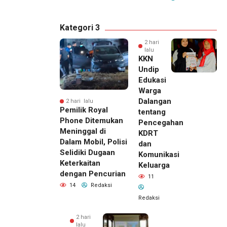
Kategori 3
2 hari
lalu
KKN
Undip
Edukasi
Warga
Dalangan
2 hari lalu
Pemilik Royal
tentang
Phone Ditemukan
Pencegahan
Meninggal di
KDRT
Dalam Mobil, Polisi
dan
Selidiki Dugaan
Komunikasi
Keterkaitan
Keluarga
dengan Pencurian
11
14
Redaksi
Redaksi
2 hari
lalu