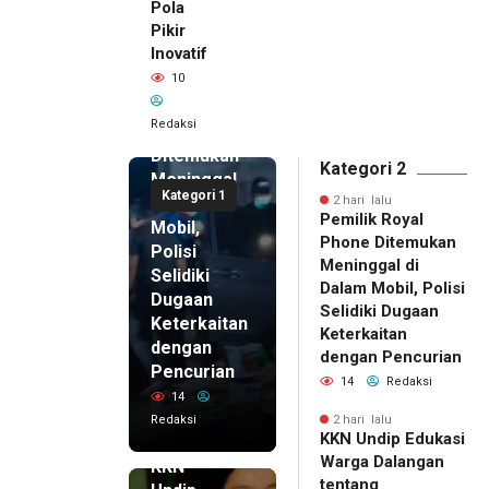
Pola
Pikir
Inovatif
2 hari lalu
10
Pemilik
Royal
Redaksi
Phone
Ditemukan
Kategori 2
Meninggal
Kategori 1
di Dalam
2 hari lalu
Pemilik Royal
Mobil,
Phone Ditemukan
Polisi
Meninggal di
Selidiki
Dalam Mobil, Polisi
Dugaan
Selidiki Dugaan
Keterkaitan
Keterkaitan
dengan
dengan Pencurian
Pencurian
14
Redaksi
14
Redaksi
2 hari lalu
KKN Undip Edukasi
2 hari lalu
Warga Dalangan
KKN
tentang