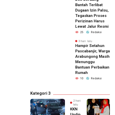
Bantah Terlibat
Dugaan Izin Palsu,
Tegaskan Proses
Perizinan Harus
Lewat Jalur Resmi
25
Redaksi
3 hari lalu
Hampir Setahun
Pascabanjir, Warga
Arabungong Masih
Menunggu
Bantuan Perbaikan
Rumah
10
Redaksi
Kategori 3
2 hari
lalu
KKN
Undip