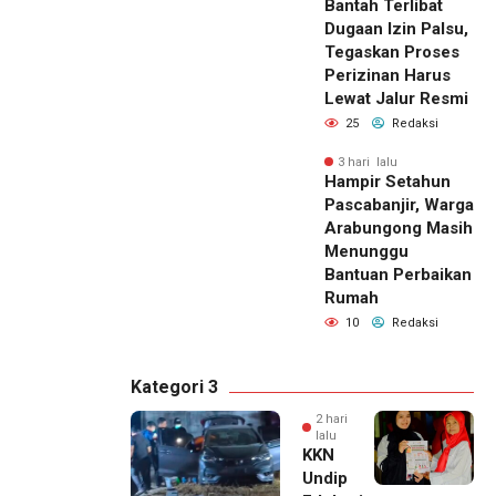
Bantah Terlibat
Dugaan Izin Palsu,
Tegaskan Proses
Perizinan Harus
Lewat Jalur Resmi
25
Redaksi
3 hari lalu
Hampir Setahun
Pascabanjir, Warga
Arabungong Masih
Menunggu
Bantuan Perbaikan
Rumah
10
Redaksi
Kategori 3
2 hari
lalu
KKN
Undip