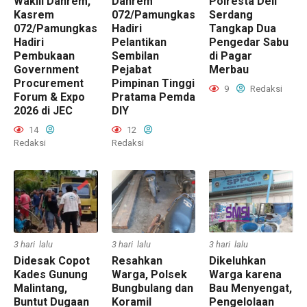
Wakili Danrem,
Danrem
Polresta Deli
Kasrem
072/Pamungkas
Serdang
072/Pamungkas
Hadiri
Tangkap Dua
Hadiri
Pelantikan
Pengedar Sabu
Pembukaan
Sembilan
di Pagar
Government
Pejabat
Merbau
Procurement
Pimpinan Tinggi
9
Redaksi
Forum & Expo
Pratama Pemda
2026 di JEC
DIY
14
12
Redaksi
Redaksi
3 hari lalu
3 hari lalu
3 hari lalu
Didesak Copot
Resahkan
Dikeluhkan
Kades Gunung
Warga, Polsek
Warga karena
Malintang,
Bungbulang dan
Bau Menyengat,
Buntut Dugaan
Koramil
Pengelolaan