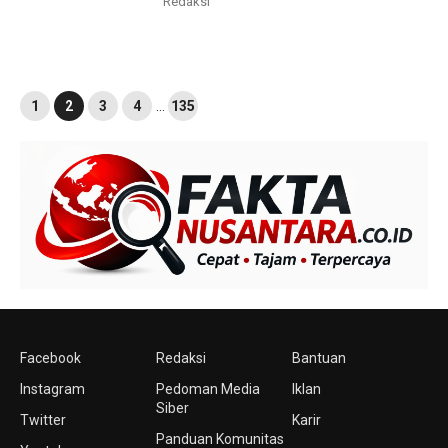
Redaksi
1
2
3
4
…
135
Facebook
Redaksi
Bantuan
Instagram
Pedoman Media
Iklan
Siber
Twitter
Karir
Panduan Komunitas