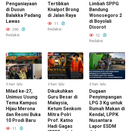
Penganiayaan
Tertibkan
Limbah SPPG
di Dusun
Knalpot Brong
Bandung
Balakka Padang
di Jalan Raya
Wonosegoro 2
Lawas
di Boyolali
11
Disorot
Redaksi
290
Redaksi
12
Redaksi
3 hari lalu
3 hari lalu
3 hari lalu
Milad ke-27,
Dikukuhkan
Dugaan
Unimus Usung
Guru Besar di
Penyimpangan
Tema Kampus
Malaysia,
LPG 3 Kg untuk
Hijau Merona
Ketum Senkom
Rumah Makan di
dan Resmi Buka
Mitra Polri
Kendal, LPPK
10 Prodi Baru
Prof. Katno
Nusantara
Hadi Gagas
Lapor ESDM
11