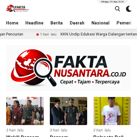
Minggu, 09 Agu 2026
Home
Headline
Berita
Daerah
Nasional
Pemerint
encurian
KKN Undip Edukasi Warga Dalangan tentang Pe
1 hari lalu
3 hari lalu
3 hari lalu
3 hari lalu