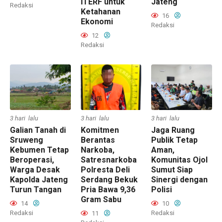
ITERF untuk
Jateng
Redaksi
Ketahanan
16
Ekonomi
Redaksi
12
Redaksi
3 hari lalu
3 hari lalu
3 hari lalu
Galian Tanah di
Komitmen
Jaga Ruang
Sruweng
Berantas
Publik Tetap
Kebumen Tetap
Narkoba,
Aman,
Beroperasi,
Satresnarkoba
Komunitas Ojol
Warga Desak
Polresta Deli
Sumut Siap
Kapolda Jateng
Serdang Bekuk
Sinergi dengan
Turun Tangan
Pria Bawa 9,36
Polisi
Gram Sabu
14
10
Redaksi
Redaksi
11