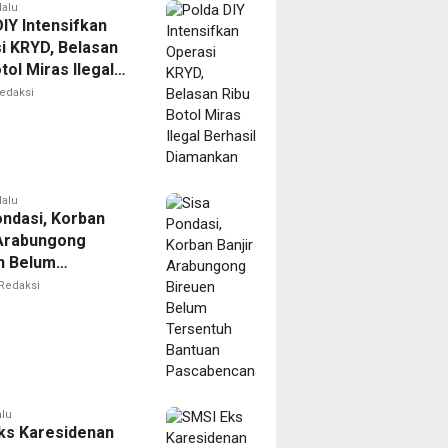
lalu
IY Intensifkan
i KRYD, Belasan
tol Miras Ilegal
il Diamankan
edaksi
lalu
ondasi, Korban
 Arabungong
n Belum
tuh Bantuan
Redaksi
bencana
alu
ks Karesidenan