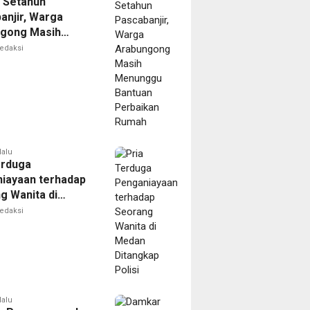
 Setahun
anjir, Warga
gong Masih
ggu Bantuan
edaksi
kan Rumah
lalu
erduga
iayaan terhadap
g Wanita di
Ditangkap Polisi
edaksi
lalu