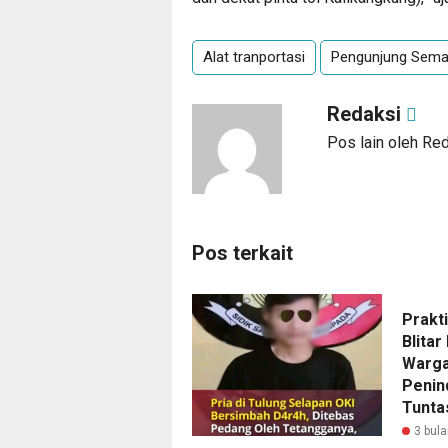
Alat tranportasi
Pengunjung Sema
Redaksi
Pos lain oleh Re
Pos terkait
Prakt
Blitar
Warga
Penin
Tunta
3 bula