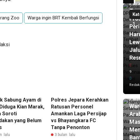
Pals
Teg
Kat
rang Zoo
Warga ingin BRT Kembali Berfungsi
Pro
1
Per
Har
Lew
daksi
Jal
Res
13
9
ja
lalu
Ham
Redak
Set
Pasc
ik Sabung Ayam di
Polres Jepara Kerahkan
War
 Diduga Kian Marak,
Ratusan Personel
 Soroti
Amankan Laga Persijap
Ara
dakan yang Belum
vs Bhayangkara FC
Mas
s
Tanpa Penonton
Men
n lalu
3 bulan lalu
Ban