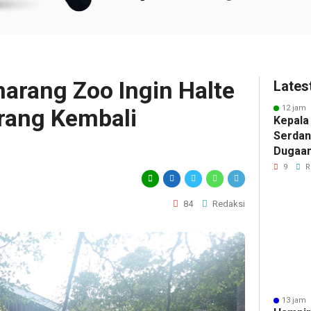
rang Zoo Ingin Halte
Lates
12 jam 
rang Kembali
Kepala
Serdan
Dugaan 
Tegask
9
R
Perizi
Jalur 
84
Redaksi
13 jam 