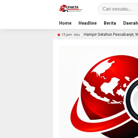
Home
Headline
Berita
Daerah
mi
Hampir Setahun Pascabanjir, Warga Arabungong Mas
13 jam lalu