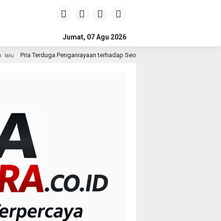
Jumat, 07 Agu 2026
nganiayaan terhadap Seorang Wanita di Medan Ditangkap Polisi
13 ja