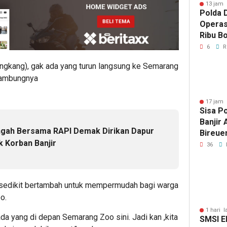
13 jam 
Polda D
Operas
Ribu Bo
Berhas
6
R
Mangkang), gak ada yang turun langsung ke Semarang
 sambungnya
17 jam 
Sisa P
Banjir
gah Bersama RAPI Demak Dirikan Dapur
Bireue
 Korban Banjir
Tersen
36
Pasca
 sedikit bertambah untuk mempermudah bagi warga
o.
1 hari l
ada yang di depan Semarang Zoo sini. Jadi kan ,kita
SMSI E