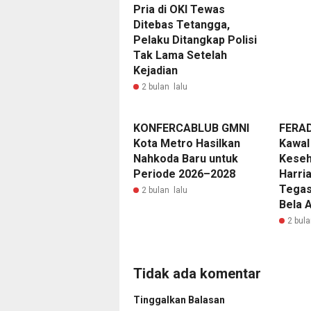
Pria di OKI Tewas
Ditebas Tetangga,
Pelaku Ditangkap Polisi
Tak Lama Setelah
Kejadian
2 bulan lalu
KONFERCABLUB GMNI
FERAD
Kota Metro Hasilkan
Kawal
Nahkoda Baru untuk
Keseh
Periode 2026–2028
Harria
Tegas
2 bulan lalu
Bela A
2 bula
Tidak ada komentar
Tinggalkan Balasan