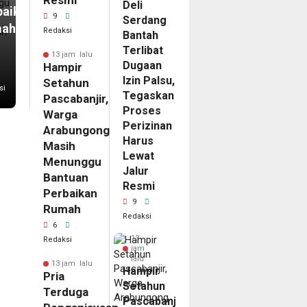
Resmi
Deli
baikan
9
Serdang
mah
Redaksi
Bantah
Terlibat
13 jam lalu
Dugaan
Hampir
Izin Palsu,
Setahun
si
Tegaskan
Pascabanjir,
Proses
Warga
Perizinan
Arabungong
Harus
Masih
Lewat
Menunggu
Jalur
Bantuan
Resmi
Perbaikan
9
Rumah
Redaksi
6
13
Redaksi
jam
lalu
13 jam lalu
Hampir
Pria
Setahun
Terduga
Pascabanjir,