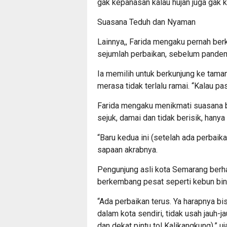
gak kepanasan kalau hujan juga gak k
Suasana Teduh dan Nyaman
Lainnya,, Farida mengaku pernah be
sejumlah perbaikan, sebelum pandem
Ia memilih untuk berkunjung ke taman
merasa tidak terlalu ramai. “Kalau pa
Farida mengaku menikmati suasana b
sejuk, damai dan tidak berisik, han
“Baru kedua ini (setelah ada perbaika
sapaan akrabnya.
Pengunjung asli kota Semarang berh
berkembang pesat seperti kebun bina
“Ada perbaikan terus. Ya harapnya bis
dalam kota sendiri, tidak usah jauh-ja
dan dekat pintu tol Kalikangkung),” uj