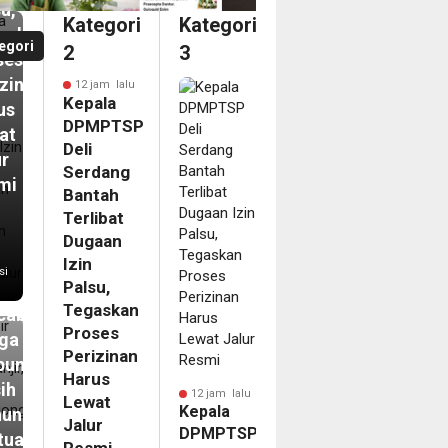
u,
Kategori
Kategori
askan
egori
2
3
ses
izinan
12 jam lalu
Kepala
us
DPMPTSP
at
Deli
ur
Serdang
mi
Bantah
Terlibat
m
Dugaan
pir
Izin
si
Palsu,
ahun
Tegaskan
abanjir,
Proses
ga
Perizinan
bungong
Harus
ih
12 jam lalu
Lewat
Kepala
unggu
Jalur
DPMPTSP
tuan