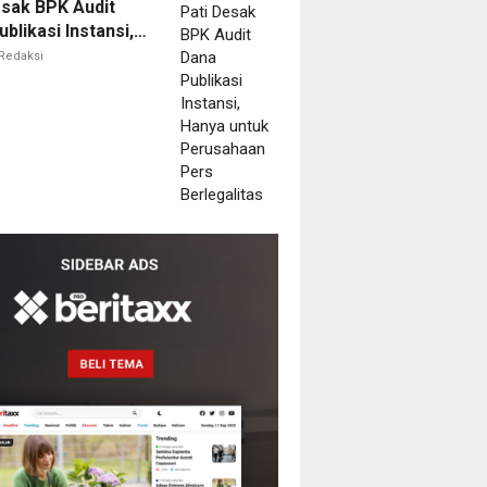
esak BPK Audit
blikasi Instansi,
untuk Perusahaan
Redaksi
erlegalitas
m
ala
MPTSP
dang
tah
ibat
aan