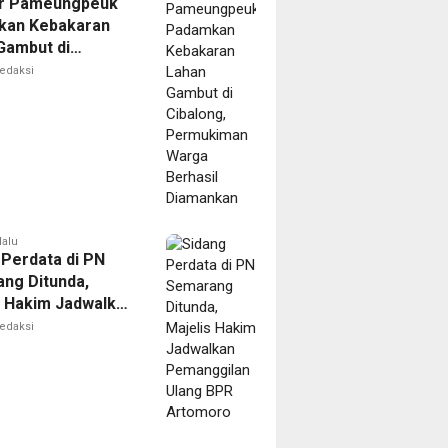
r Pameungpeuk
kan Kebakaran
Gambut di
ng, Permukiman
edaksi
Berhasil
nkan
lalu
 Perdata di PN
ng Ditunda,
s Hakim Jadwalkan
gilan Ulang BPR
edaksi
oro