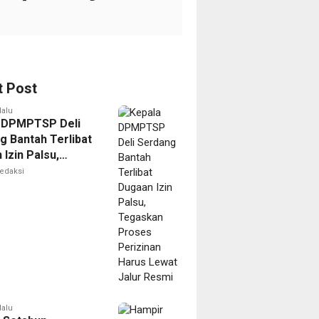
t Post
lalu
 DPMPTSP Deli
g Bantah Terlibat
Izin Palsu,
an Proses
edaksi
nan Harus Lewat
Resmi
lalu