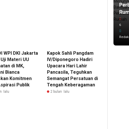
Per
Ru
6
Redak
I WPI DKI Jakarta
Kapok Sahli Pangdam
 Uji Materi UU
IV/Diponegoro Hadiri
atan di MK,
Upacara Hari Lahir
ni Bianca
Pancasila, Teguhkan
kan Komitmen
Semangat Persatuan di
spirasi Publik
Tengah Keberagaman
n lalu
2 bulan lalu