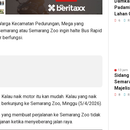
Damka
Padam
Lahan 
Cibalo
6
R
– Warga Kecamatan Pedurungan, Mega yang
Warga 
Semarang atau Semarang Zoo ingin halte Bus Rapid
Diama
 berfungsi.
13 jam 
Sidang
Semara
Majeli
Pemang
8
R
 Kalau naik motor itu kan mudah. Kalau yang naik
Artom
at berkunjung ke Semarang Zoo, Minggu (5/4/2026).
 yang membuat perjalanan ke Semarang Zoo tidak
janan ketika menyeberang jalan raya.