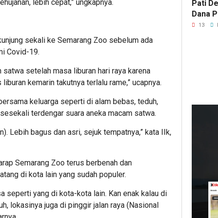
ehujanan, lebih cepat,” ungkapnya.
Pati D
Dana Pu
Hanya 
13
Pers B
rkunjung sekali ke Semarang Zoo sebelum ada
i Covid-19.
 satwa setelah masa liburan hari raya karena
s liburan kemarin takutnya terlalu rame,” ucapnya.
ersama keluarga seperti di alam bebas, teduh,
12
ja
ya sesekali terdengar suara aneka macam satwa.
lalu
Kep
n). Lebih bagus dan asri, sejuk tempatnya,” kata IIk,
DP
Deli
Ser
arap Semarang Zoo terus berbenah dan
Ban
tang di kota lain yang sudah populer.
Terl
a seperti yang di kota-kota lain. Kan enak kalau di
Dug
uh, lokasinya juga di pinggir jalan raya (Nasional
Izin
arnya.