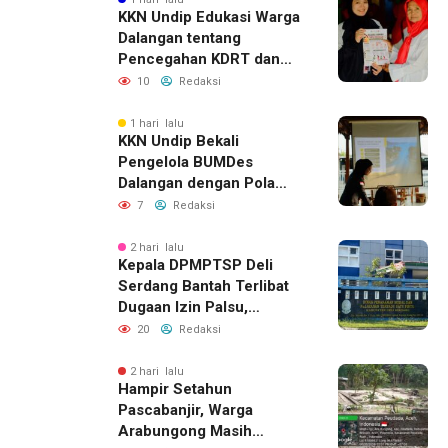
KKN Undip Edukasi Warga
Dalangan tentang
Pencegahan KDRT dan
Komunikasi Keluarga
10
Redaksi
1 hari lalu
KKN Undip Bekali
Pengelola BUMDes
Dalangan dengan Pola
Pikir Inovatif
7
Redaksi
2 hari lalu
Kepala DPMPTSP Deli
Serdang Bantah Terlibat
Dugaan Izin Palsu,
Tegaskan Proses
20
Redaksi
Perizinan Harus Lewat
Jalur Resmi
2 hari lalu
Hampir Setahun
Pascabanjir, Warga
Arabungong Masih