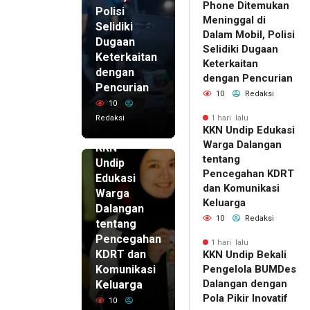
Phone Ditemukan
Polisi
Meninggal di
Selidiki
Dalam Mobil, Polisi
Dugaan
Selidiki Dugaan
Keterkaitan
Keterkaitan
dengan
dengan Pencurian
Pencurian
10
Redaksi
10
Redaksi
1 hari lalu
KKN Undip Edukasi
1 hari lalu
Warga Dalangan
KKN
tentang
Undip
Pencegahan KDRT
Edukasi
dan Komunikasi
Warga
Keluarga
Dalangan
10
Redaksi
tentang
Pencegahan
1 hari lalu
KDRT dan
KKN Undip Bekali
Komunikasi
Pengelola BUMDes
Dalangan dengan
Keluarga
Pola Pikir Inovatif
10