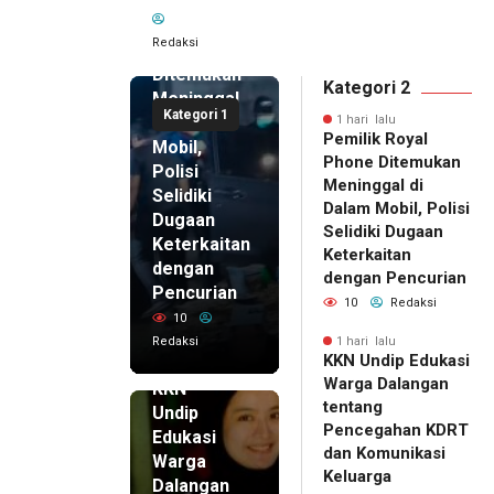
Pemilik
Royal
Redaksi
Phone
Ditemukan
Kategori 2
Meninggal
Kategori 1
di Dalam
1 hari lalu
Pemilik Royal
Mobil,
Phone Ditemukan
Polisi
Meninggal di
Selidiki
Dalam Mobil, Polisi
Dugaan
Selidiki Dugaan
Keterkaitan
Keterkaitan
dengan
dengan Pencurian
Pencurian
10
Redaksi
10
Redaksi
1 hari lalu
KKN Undip Edukasi
1 hari lalu
Warga Dalangan
KKN
tentang
Undip
Pencegahan KDRT
Edukasi
dan Komunikasi
Warga
Keluarga
Dalangan