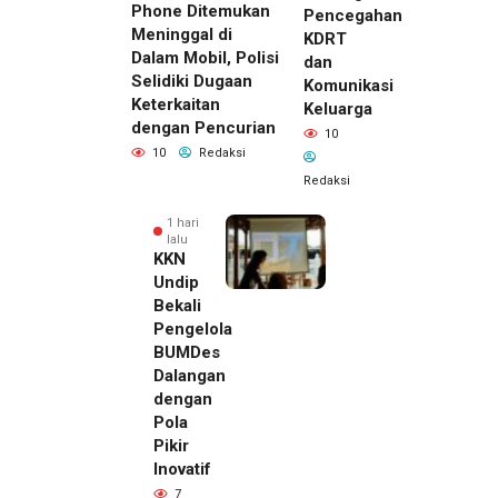
Phone Ditemukan
Pencegahan
Meninggal di
KDRT
Dalam Mobil, Polisi
dan
Selidiki Dugaan
Komunikasi
Keterkaitan
Keluarga
dengan Pencurian
10
10
Redaksi
Redaksi
1 hari
lalu
KKN
Undip
Bekali
Pengelola
BUMDes
Dalangan
dengan
Pola
Pikir
Inovatif
1 hari lalu
7