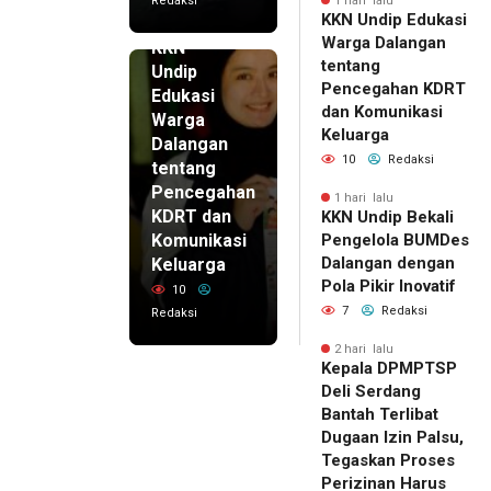
Redaksi
1 hari lalu
KKN Undip Edukasi
1 hari lalu
Warga Dalangan
KKN
tentang
Undip
Pencegahan KDRT
Edukasi
dan Komunikasi
Warga
Keluarga
Dalangan
10
Redaksi
tentang
Pencegahan
1 hari lalu
KDRT dan
KKN Undip Bekali
Komunikasi
Pengelola BUMDes
Dalangan dengan
Keluarga
Pola Pikir Inovatif
10
7
Redaksi
Redaksi
2 hari lalu
Kepala DPMPTSP
Deli Serdang
Bantah Terlibat
Dugaan Izin Palsu,
Tegaskan Proses
Perizinan Harus