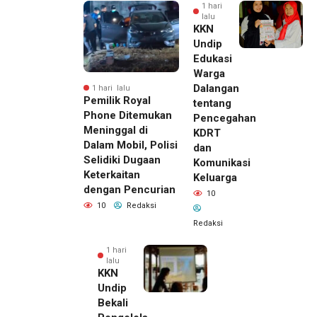
1 hari
lalu
KKN
Undip
Edukasi
Warga
Dalangan
1 hari lalu
Pemilik Royal
tentang
Phone Ditemukan
Pencegahan
Meninggal di
KDRT
Dalam Mobil, Polisi
dan
Selidiki Dugaan
Komunikasi
Keterkaitan
Keluarga
dengan Pencurian
10
10
Redaksi
Redaksi
1 hari
lalu
KKN
Undip
Bekali