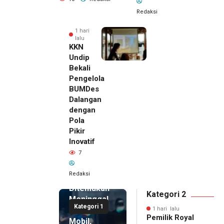
Redaksi
1 hari
lalu
KKN
Undip
Bekali
Pengelola
BUMDes
Dalangan
dengan
Pola
Pikir
Inovatif
1 hari lalu
7
Pemilik
Royal
Redaksi
Phone
Ditemukan
Kategori 2
Meninggal
Kategori 1
di Dalam
1 hari lalu
Pemilik Royal
Mobil,