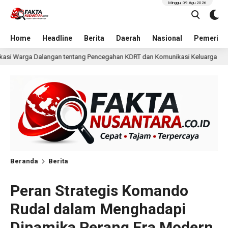
Minggu, 09 Agu 2026
Home
Headline
Berita
Daerah
Nasional
Pemerint
cegahan KDRT dan Komunikasi Keluarga
KKN Undip Bekal
1 hari lalu
Beranda
Berita
Peran Strategis Komando
Rudal dalam Menghadapi
Dinamika Perang Era Modern