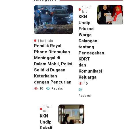
1 hari
lalu
KKN
Undip
Edukasi
Warga
Dalangan
1 hari lalu
Pemilik Royal
tentang
Phone Ditemukan
Pencegahan
Meninggal di
KDRT
Dalam Mobil, Polisi
dan
Selidiki Dugaan
Komunikasi
Keterkaitan
Keluarga
dengan Pencurian
10
10
Redaksi
Redaksi
1 hari
lalu
KKN
Undip
Bekali