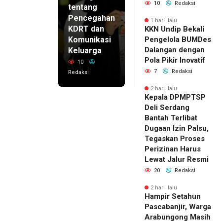
10
Redaksi
tentang
Pencegahan
1 hari lalu
KDRT dan
KKN Undip Bekali
Komunikasi
Pengelola BUMDes
Dalangan dengan
Keluarga
Pola Pikir Inovatif
10
7
Redaksi
Redaksi
2 hari lalu
Kepala DPMPTSP
Deli Serdang
Bantah Terlibat
Dugaan Izin Palsu,
Tegaskan Proses
Perizinan Harus
Lewat Jalur Resmi
20
Redaksi
2 hari lalu
Hampir Setahun
Pascabanjir, Warga
Arabungong Masih