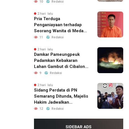
Menunggu Bantuan
10
Redaksi
Perbaikan Rumah
2 hari lalu
Pria Terduga
Penganiayaan terhadap
Seorang Wanita di Medan
Ditangkap Polisi
11
Redaksi
2 hari lalu
Damkar Pameungpeuk
Padamkan Kebakaran
Lahan Gambut di Cibalong,
Permukiman Warga
9
Redaksi
Berhasil Diamankan
2 hari lalu
Sidang Perdata di PN
Semarang Ditunda, Majelis
Hakim Jadwalkan
Pemanggilan Ulang BPR
12
Redaksi
Artomoro