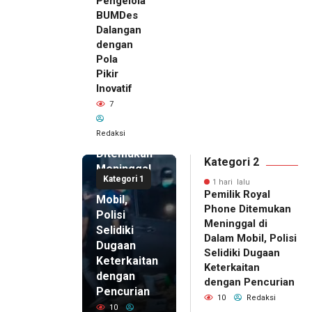
Pengelola
BUMDes
Dalangan
dengan
Pola
Pikir
Inovatif
1 hari lalu
7
Pemilik
Royal
Redaksi
Phone
Ditemukan
Kategori 2
Meninggal
Kategori 1
di Dalam
1 hari lalu
Pemilik Royal
Mobil,
Phone Ditemukan
Polisi
Meninggal di
Selidiki
Dalam Mobil, Polisi
Dugaan
Selidiki Dugaan
Keterkaitan
Keterkaitan
dengan
dengan Pencurian
Pencurian
10
Redaksi
10