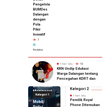
Pengelola
BUMDes
Dalangan
dengan
Pola
Pikir
Inovatif
7
Redaksi
lu
10
1 hari lalu
7
1 hari lalu
ip Edukasi
KKN Undip Bekali
Pemilik
alangan tentang
Pengelola BUMDes
Royal
ahan KDRT dan
Dalangan dengan Pola
Phone
asi Keluarga
Pikir Inovatif
Ditemukan
Kategori 2
Meninggal
Kategori 1
di Dalam
1 hari lalu
Pemilik Royal
Mobil,
Phone Ditemukan
Polisi