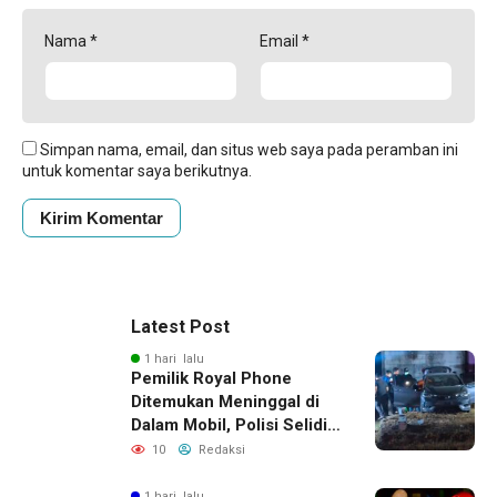
Nama
*
Email
*
Simpan nama, email, dan situs web saya pada peramban ini
untuk komentar saya berikutnya.
Latest Post
1 hari lalu
Pemilik Royal Phone
Ditemukan Meninggal di
Dalam Mobil, Polisi Selidiki
Dugaan Keterkaitan
10
Redaksi
dengan Pencurian
1 hari lalu