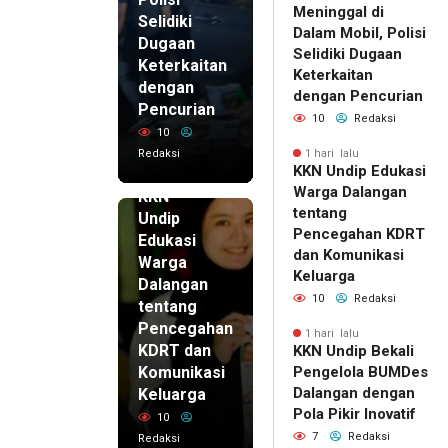
Meninggal di
Selidiki
Dalam Mobil, Polisi
Dugaan
Selidiki Dugaan
Keterkaitan
Keterkaitan
dengan
dengan Pencurian
Pencurian
10
Redaksi
10
Redaksi
1 hari lalu
KKN Undip Edukasi
1 hari lalu
Warga Dalangan
KKN
tentang
Undip
Pencegahan KDRT
Edukasi
dan Komunikasi
Warga
Keluarga
Dalangan
10
Redaksi
tentang
Pencegahan
1 hari lalu
KDRT dan
KKN Undip Bekali
Komunikasi
Pengelola BUMDes
Dalangan dengan
Keluarga
Pola Pikir Inovatif
10
7
Redaksi
Redaksi