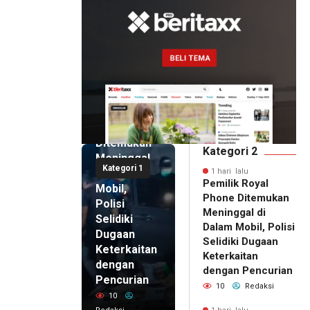
1 hari lalu
Pemilik
Royal
Phone
Ditemukan
Kategori 2
Meninggal
Kategori 1
di Dalam
1 hari lalu
Pemilik Royal
Mobil,
Phone Ditemukan
Polisi
Meninggal di
Selidiki
Dalam Mobil, Polisi
Dugaan
Selidiki Dugaan
Keterkaitan
Keterkaitan
dengan
dengan Pencurian
Pencurian
10
Redaksi
10