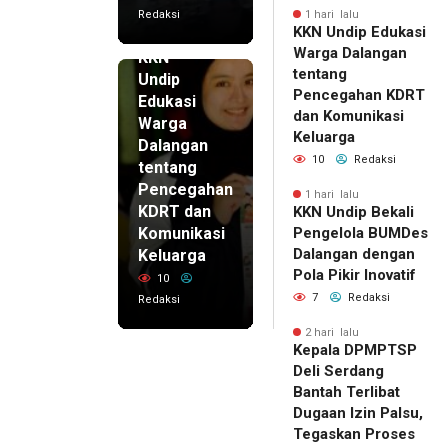
Redaksi
1 hari lalu
KKN Undip Edukasi
1 hari lalu
Warga Dalangan
KKN
tentang
Undip
Pencegahan KDRT
Edukasi
dan Komunikasi
Warga
Keluarga
Dalangan
10
Redaksi
tentang
Pencegahan
1 hari lalu
KDRT dan
KKN Undip Bekali
Komunikasi
Pengelola BUMDes
Dalangan dengan
Keluarga
Pola Pikir Inovatif
10
7
Redaksi
Redaksi
2 hari lalu
Kepala DPMPTSP
Deli Serdang
Bantah Terlibat
Dugaan Izin Palsu,
Tegaskan Proses