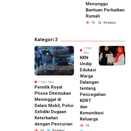
Menunggu
Bantuan Perbaikan
Rumah
10
Redaksi
Kategori 3
1 hari
lalu
KKN
Undip
Edukasi
Warga
Dalangan
1 hari lalu
Pemilik Royal
tentang
Phone Ditemukan
Pencegahan
Meninggal di
KDRT
Dalam Mobil, Polisi
dan
Selidiki Dugaan
Komunikasi
Keterkaitan
Keluarga
dengan Pencurian
10
10
Redaksi