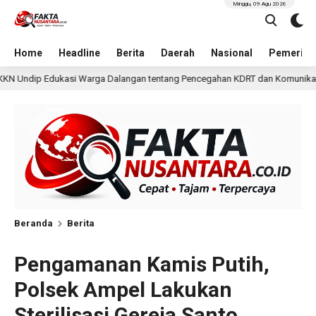
Minggu, 09 Agu 2026
Home
Headline
Berita
Daerah
Nasional
Pemerint
ngan tentang Pencegahan KDRT dan Komunikasi Keluarga
1 hari lalu
Beranda
Berita
Pengamanan Kamis Putih,
Polsek Ampel Lakukan
Sterilisasi Gereja Santo