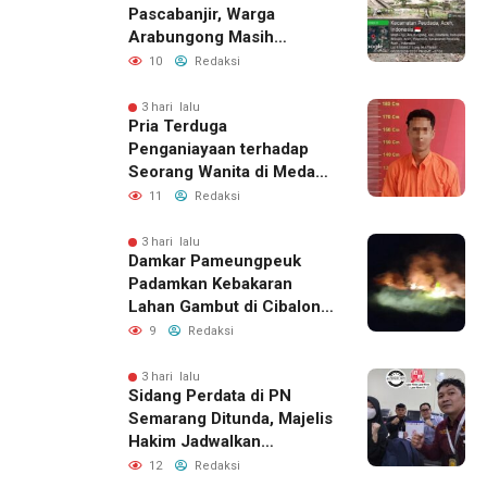
Pascabanjir, Warga
Arabungong Masih
Menunggu Bantuan
10
Redaksi
Perbaikan Rumah
3 hari lalu
Pria Terduga
Penganiayaan terhadap
Seorang Wanita di Medan
Ditangkap Polisi
11
Redaksi
3 hari lalu
Damkar Pameungpeuk
Padamkan Kebakaran
Lahan Gambut di Cibalong,
Permukiman Warga
9
Redaksi
Berhasil Diamankan
3 hari lalu
Sidang Perdata di PN
Semarang Ditunda, Majelis
Hakim Jadwalkan
Pemanggilan Ulang BPR
12
Redaksi