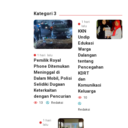
Kategori 3
1 hari
lalu
KKN
Undip
Edukasi
Warga
Dalangan
1 hari lalu
Pemilik Royal
tentang
Phone Ditemukan
Pencegahan
Meninggal di
KDRT
Dalam Mobil, Polisi
dan
Selidiki Dugaan
Komunikasi
Keterkaitan
Keluarga
dengan Pencurian
10
13
Redaksi
Redaksi
1 hari
lalu