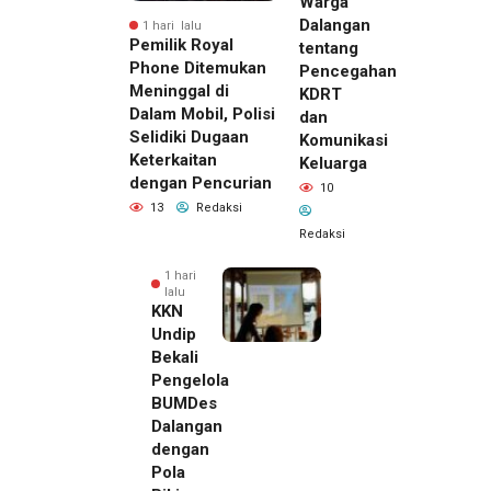
Warga
Dalangan
1 hari lalu
Pemilik Royal
tentang
Phone Ditemukan
Pencegahan
Meninggal di
KDRT
Dalam Mobil, Polisi
dan
Selidiki Dugaan
Komunikasi
Keterkaitan
Keluarga
dengan Pencurian
10
13
Redaksi
Redaksi
1 hari
lalu
KKN
Undip
Bekali
Pengelola
BUMDes
Dalangan
dengan
Pola