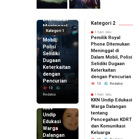
Royal
Phone
Ditemukan
Kategori 2
Meninggal
Kategori 1
di Dalam
1 hari lalu
Pemilik Royal
Mobil,
Phone Ditemukan
Polisi
Meninggal di
Selidiki
Dalam Mobil, Polisi
Dugaan
Selidiki Dugaan
Keterkaitan
Keterkaitan
dengan
dengan Pencurian
Pencurian
13
Redaksi
13
Redaksi
1 hari lalu
KKN Undip Edukasi
1 hari lalu
Warga Dalangan
KKN
tentang
Undip
Pencegahan KDRT
Edukasi
dan Komunikasi
Warga
Keluarga
Dalangan