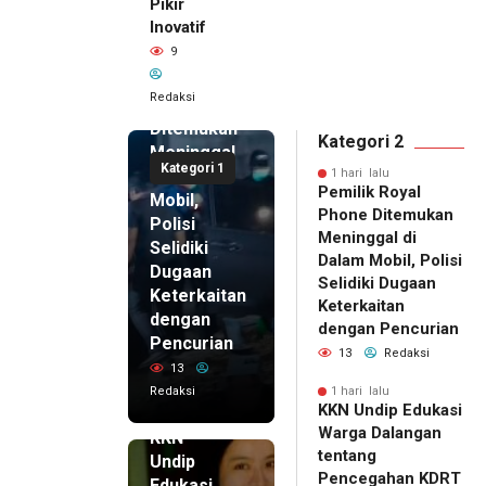
Pikir
Inovatif
1 hari lalu
9
Pemilik
Royal
Redaksi
Phone
Ditemukan
Kategori 2
Meninggal
Kategori 1
di Dalam
1 hari lalu
Pemilik Royal
Mobil,
Phone Ditemukan
Polisi
Meninggal di
Selidiki
Dalam Mobil, Polisi
Dugaan
Selidiki Dugaan
Keterkaitan
Keterkaitan
dengan
dengan Pencurian
Pencurian
13
Redaksi
13
Redaksi
1 hari lalu
KKN Undip Edukasi
1 hari lalu
Warga Dalangan
KKN
tentang
Undip
Pencegahan KDRT
Edukasi