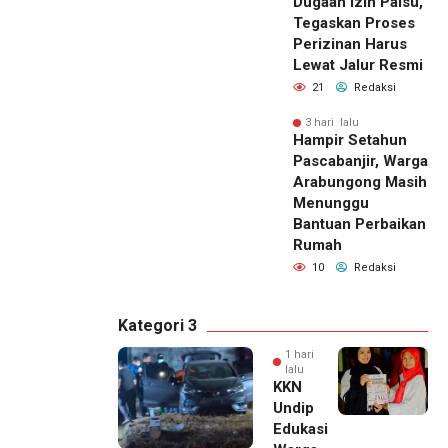
Dugaan Izin Palsu,
Tegaskan Proses
Perizinan Harus
Lewat Jalur Resmi
21
Redaksi
3 hari lalu
Hampir Setahun
Pascabanjir, Warga
Arabungong Masih
Menunggu
Bantuan Perbaikan
Rumah
10
Redaksi
Kategori 3
1 hari
lalu
KKN
Undip
Edukasi