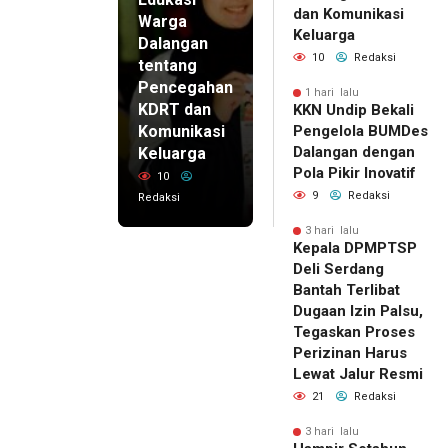
dan Komunikasi
Warga
Keluarga
Dalangan
10
Redaksi
tentang
Pencegahan
1 hari lalu
KDRT dan
KKN Undip Bekali
Komunikasi
Pengelola BUMDes
Dalangan dengan
Keluarga
Pola Pikir Inovatif
10
9
Redaksi
Redaksi
3 hari lalu
Kepala DPMPTSP
Deli Serdang
Bantah Terlibat
Dugaan Izin Palsu,
Tegaskan Proses
Perizinan Harus
Lewat Jalur Resmi
21
Redaksi
3 hari lalu