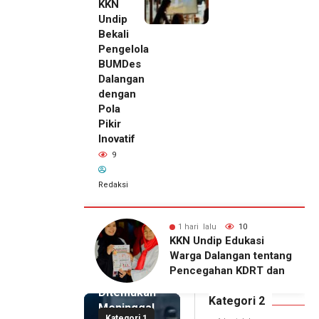
KKN
Undip
Bekali
Pengelola
BUMDes
Dalangan
dengan
Pola
Pikir
Inovatif
9
Redaksi
alu
10
1 hari lalu
9
1 hari lalu
dip Edukasi
KKN Undip Bekali
Pemilik
Dalangan tentang
Pengelola BUMDes
Royal
ahan KDRT dan
Dalangan dengan Pola
Phone
kasi Keluarga
Pikir Inovatif
Ditemukan
Kategori 2
Meninggal
Kategori 1