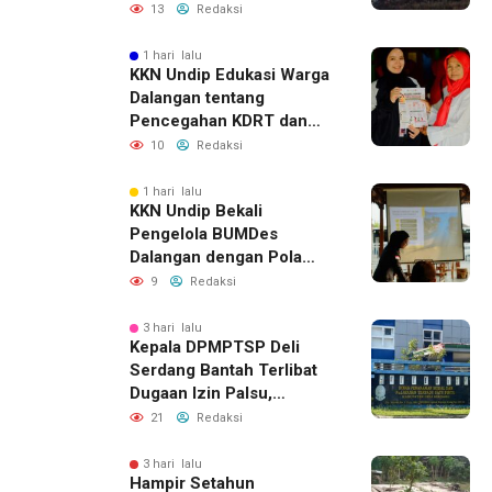
Dugaan Keterkaitan
13
Redaksi
dengan Pencurian
1 hari lalu
KKN Undip Edukasi Warga
Dalangan tentang
Pencegahan KDRT dan
Komunikasi Keluarga
10
Redaksi
1 hari lalu
KKN Undip Bekali
Pengelola BUMDes
Dalangan dengan Pola
Pikir Inovatif
9
Redaksi
3 hari lalu
Kepala DPMPTSP Deli
Serdang Bantah Terlibat
Dugaan Izin Palsu,
Tegaskan Proses
21
Redaksi
Perizinan Harus Lewat
Jalur Resmi
3 hari lalu
Hampir Setahun