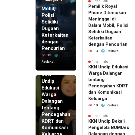
di Dalam
1 hari lalu
Pemilik Royal
Mobil,
Phone Ditemukan
Polisi
Meninggal di
Selidiki
Dalam Mobil, Polisi
Dugaan
Selidiki Dugaan
Keterkaitan
Keterkaitan
dengan
dengan Pencurian
Pencurian
13
Redaksi
13
Redaksi
1 hari lalu
KKN Undip Edukasi
1 hari lalu
Warga Dalangan
KKN
tentang
Undip
Pencegahan KDRT
Edukasi
dan Komunikasi
Warga
Keluarga
Dalangan
10
Redaksi
tentang
Pencegahan
1 hari lalu
KDRT dan
KKN Undip Bekali
Komunikasi
Pengelola BUMDes
Dalangan dengan
Keluarga