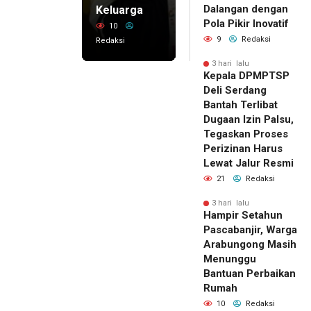
Dalangan dengan
Keluarga
Pola Pikir Inovatif
10
9
Redaksi
Redaksi
3 hari lalu
Kepala DPMPTSP
Deli Serdang
Bantah Terlibat
Dugaan Izin Palsu,
Tegaskan Proses
Perizinan Harus
Lewat Jalur Resmi
21
Redaksi
3 hari lalu
Hampir Setahun
Pascabanjir, Warga
Arabungong Masih
Menunggu
Bantuan Perbaikan
Rumah
10
Redaksi