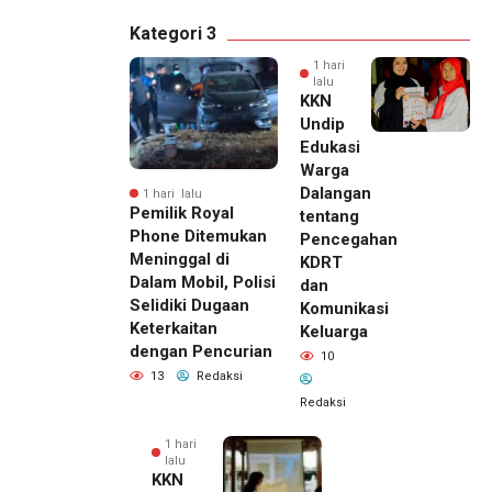
Kategori 3
1 hari
lalu
KKN
Undip
Edukasi
Warga
Dalangan
1 hari lalu
Pemilik Royal
tentang
Phone Ditemukan
Pencegahan
Meninggal di
KDRT
Dalam Mobil, Polisi
dan
Selidiki Dugaan
Komunikasi
Keterkaitan
Keluarga
dengan Pencurian
10
13
Redaksi
Redaksi
1 hari
lalu
KKN