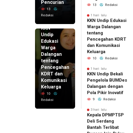
Pencurian
13
Redaksi
13
Redaksi
1 hari lalu
KKN Undip Edukasi
1 hari lalu
Warga Dalangan
KKN
tentang
Undip
Pencegahan KDRT
Edukasi
dan Komunikasi
Warga
Keluarga
Dalangan
10
Redaksi
tentang
Pencegahan
1 hari lalu
KDRT dan
KKN Undip Bekali
Komunikasi
Pengelola BUMDes
Dalangan dengan
Keluarga
Pola Pikir Inovatif
10
9
Redaksi
Redaksi
3 hari lalu
Kepala DPMPTSP
Deli Serdang
Bantah Terlibat