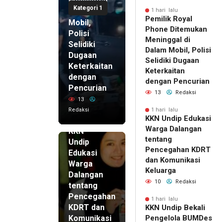
Meninggal
Kategori 1
di Dalam
1 hari lalu
Pemilik Royal
Mobil,
Phone Ditemukan
Polisi
Meninggal di
Selidiki
Dalam Mobil, Polisi
Dugaan
Selidiki Dugaan
Keterkaitan
Keterkaitan
dengan
dengan Pencurian
Pencurian
13
Redaksi
13
Redaksi
1 hari lalu
KKN Undip Edukasi
1 hari lalu
Warga Dalangan
KKN
tentang
Undip
Pencegahan KDRT
Edukasi
dan Komunikasi
Warga
Keluarga
Dalangan
10
Redaksi
tentang
Pencegahan
1 hari lalu
KDRT dan
KKN Undip Bekali
Komunikasi
Pengelola BUMDes