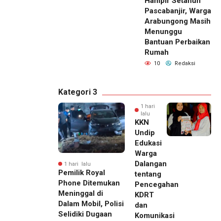
Hampir Setahun
Pascabanjir, Warga
Arabungong Masih
Menunggu
Bantuan Perbaikan
Rumah
10
Redaksi
Kategori 3
1 hari
lalu
KKN
Undip
Edukasi
Warga
Dalangan
1 hari lalu
Pemilik Royal
tentang
Phone Ditemukan
Pencegahan
Meninggal di
KDRT
Dalam Mobil, Polisi
dan
Selidiki Dugaan
Komunikasi