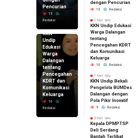
dengan Pencurian
Pencurian
13
Redaksi
13
Redaksi
1 hari lalu
KKN Undip Edukasi
1 hari lalu
Warga Dalangan
KKN
tentang
Undip
Pencegahan KDRT
Edukasi
dan Komunikasi
Warga
Keluarga
Dalangan
10
Redaksi
tentang
Pencegahan
1 hari lalu
KDRT dan
KKN Undip Bekali
Komunikasi
Pengelola BUMDes
Dalangan dengan
Keluarga
Pola Pikir Inovatif
10
9
Redaksi
Redaksi
3 hari lalu
Kepala DPMPTSP
Deli Serdang
Bantah Terlibat