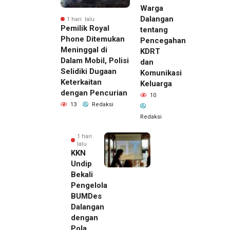
Warga
Dalangan
1 hari lalu
Pemilik Royal
tentang
Phone Ditemukan
Pencegahan
Meninggal di
KDRT
Dalam Mobil, Polisi
dan
Selidiki Dugaan
Komunikasi
Keterkaitan
Keluarga
dengan Pencurian
10
13
Redaksi
Redaksi
1 hari
lalu
KKN
Undip
Bekali
Pengelola
BUMDes
Dalangan
dengan
Pola