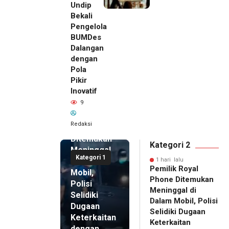
Undip
Bekali
Pengelola
BUMDes
Dalangan
dengan
Pola
Pikir
Inovatif
1 hari lalu
9
Pemilik
Royal
Redaksi
Phone
Ditemukan
Kategori 2
Meninggal
Kategori 1
di Dalam
1 hari lalu
Pemilik Royal
Mobil,
Phone Ditemukan
Polisi
Meninggal di
Selidiki
Dalam Mobil, Polisi
Dugaan
Selidiki Dugaan
Keterkaitan
Keterkaitan
dengan