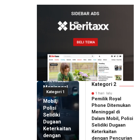
Artomoro
1 hari lalu
Pemilik
Royal
Phone
Ditemukan
Kategori 2
Meninggal
Kategori 1
di Dalam
1 hari lalu
Pemilik Royal
Mobil,
Phone Ditemukan
Polisi
Meninggal di
Selidiki
Dalam Mobil, Polisi
Dugaan
Selidiki Dugaan
Keterkaitan
Keterkaitan
dengan
dengan Pencurian