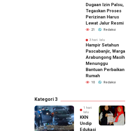
Dugaan Izin Palsu,
Tegaskan Proses
Perizinan Harus
Lewat Jalur Resmi
21
Redaksi
3 hari lalu
Hampir Setahun
Pascabanjir, Warga
Arabungong Masih
Menunggu
Bantuan Perbaikan
Rumah
10
Redaksi
Kategori 3
1 hari
lalu
KKN
Undip
Edukasi