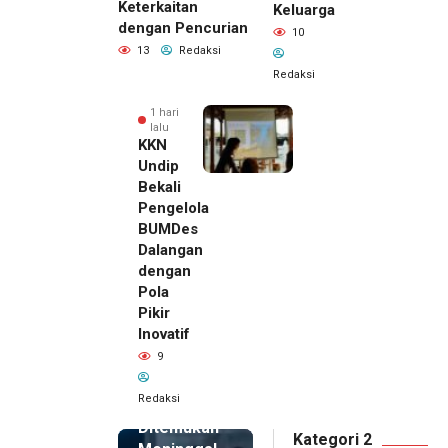
Keterkaitan
Keluarga
dengan Pencurian
10
13
Redaksi
Redaksi
1 hari
lalu
KKN
Undip
Bekali
Pengelola
BUMDes
Dalangan
dengan
Pola
Pikir
Inovatif
1 hari lalu
9
Pemilik
Royal
Redaksi
Phone
Ditemukan
Kategori 2