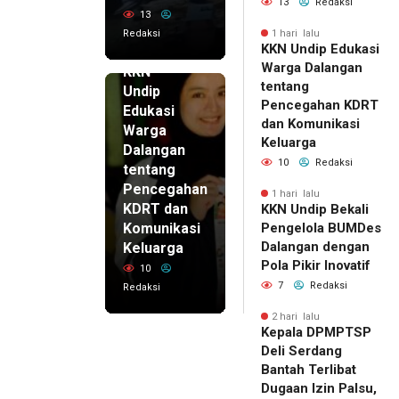
13
Redaksi
13
Redaksi
1 hari lalu
KKN Undip Edukasi
1 hari lalu
Warga Dalangan
KKN
tentang
Undip
Pencegahan KDRT
Edukasi
dan Komunikasi
Warga
Keluarga
Dalangan
10
Redaksi
tentang
Pencegahan
1 hari lalu
KDRT dan
KKN Undip Bekali
Komunikasi
Pengelola BUMDes
Dalangan dengan
Keluarga
Pola Pikir Inovatif
10
7
Redaksi
Redaksi
2 hari lalu
Kepala DPMPTSP
Deli Serdang
Bantah Terlibat
Dugaan Izin Palsu,