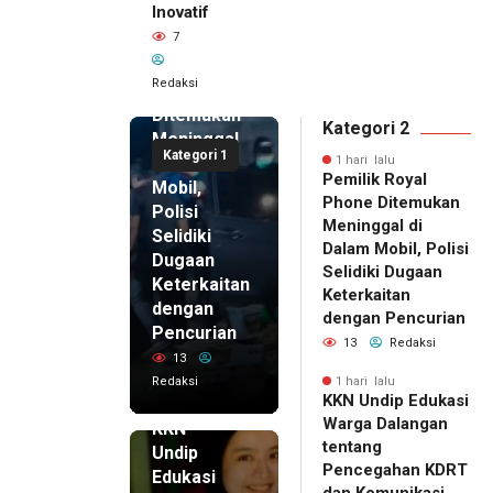
Inovatif
1 hari lalu
7
Pemilik
Royal
Redaksi
Phone
Ditemukan
Kategori 2
Meninggal
Kategori 1
di Dalam
1 hari lalu
Pemilik Royal
Mobil,
Phone Ditemukan
Polisi
Meninggal di
Selidiki
Dalam Mobil, Polisi
Dugaan
Selidiki Dugaan
Keterkaitan
Keterkaitan
dengan
dengan Pencurian
Pencurian
13
Redaksi
13
Redaksi
1 hari lalu
KKN Undip Edukasi
1 hari lalu
Warga Dalangan
KKN
tentang
Undip
Pencegahan KDRT
Edukasi
dan Komunikasi