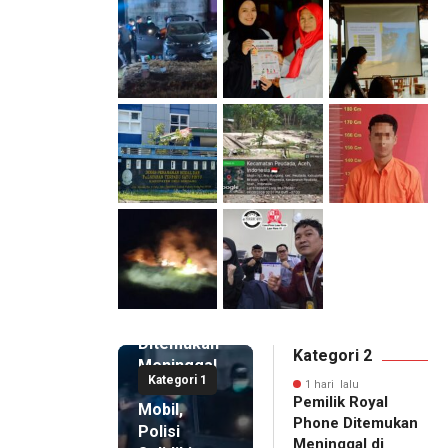
1 hari lalu
Pemilik
Royal
Phone
Ditemukan
Kategori 2
Meninggal
Kategori 1
di Dalam
1 hari lalu
Pemilik Royal
Mobil,
Phone Ditemukan
Polisi
Meninggal di