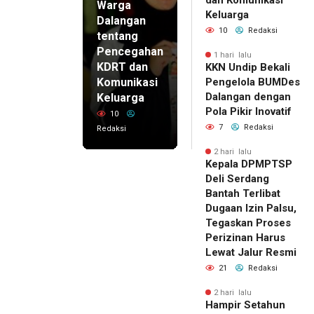
Warga
Keluarga
Dalangan
10
Redaksi
tentang
Pencegahan
1 hari lalu
KDRT dan
KKN Undip Bekali
Komunikasi
Pengelola BUMDes
Dalangan dengan
Keluarga
Pola Pikir Inovatif
10
7
Redaksi
Redaksi
2 hari lalu
Kepala DPMPTSP
Deli Serdang
Bantah Terlibat
Dugaan Izin Palsu,
Tegaskan Proses
Perizinan Harus
Lewat Jalur Resmi
21
Redaksi
2 hari lalu
Hampir Setahun