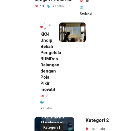
10
13
Redaksi
Redaksi
1 hari
lalu
KKN
Undip
Bekali
Pengelola
BUMDes
Dalangan
dengan
Pola
Pikir
Inovatif
1 hari lalu
7
Pemilik
Royal
Redaksi
Phone
Ditemukan
Kategori 2
Meninggal
Kategori 1
di Dalam
1 hari lalu