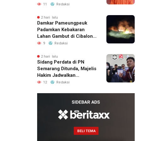
Ditangkap Polisi
11
Redaksi
2 hari lalu
Damkar Pameungpeuk
Padamkan Kebakaran
Lahan Gambut di Cibalong,
Permukiman Warga
9
Redaksi
Berhasil Diamankan
2 hari lalu
Sidang Perdata di PN
Semarang Ditunda, Majelis
Hakim Jadwalkan
Pemanggilan Ulang BPR
12
Redaksi
Artomoro