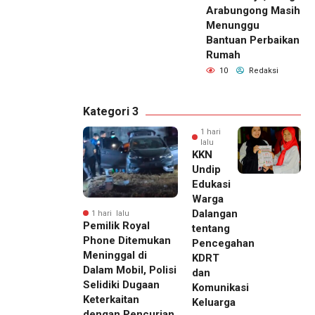
Arabungong Masih
Menunggu
Bantuan Perbaikan
Rumah
10
Redaksi
Kategori 3
1 hari
lalu
KKN
Undip
Edukasi
Warga
Dalangan
1 hari lalu
Pemilik Royal
tentang
Phone Ditemukan
Pencegahan
Meninggal di
KDRT
Dalam Mobil, Polisi
dan
Selidiki Dugaan
Komunikasi
Keterkaitan
Keluarga
dengan Pencurian