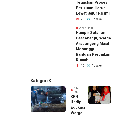
Tegaskan Proses
Perizinan Harus
Lewat Jalur Resmi
21
Redaksi
2 hari lalu
Hampir Setahun
Pascabanjir, Warga
Arabungong Masih
Menunggu
Bantuan Perbaikan
Rumah
10
Redaksi
Kategori 3
1 hari
lalu
KKN
Undip
Edukasi
Warga