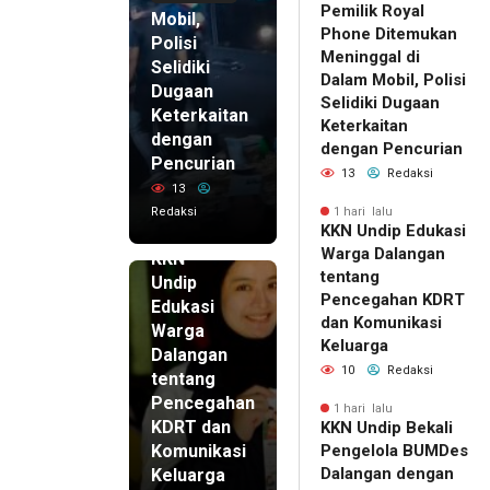
Pemilik Royal
Mobil,
Phone Ditemukan
Polisi
Meninggal di
Selidiki
Dalam Mobil, Polisi
Dugaan
Selidiki Dugaan
Keterkaitan
Keterkaitan
dengan
dengan Pencurian
Pencurian
13
Redaksi
13
Redaksi
1 hari lalu
KKN Undip Edukasi
1 hari lalu
Warga Dalangan
KKN
tentang
Undip
Pencegahan KDRT
Edukasi
dan Komunikasi
Warga
Keluarga
Dalangan
10
Redaksi
tentang
Pencegahan
1 hari lalu
KDRT dan
KKN Undip Bekali
Komunikasi
Pengelola BUMDes
Dalangan dengan
Keluarga