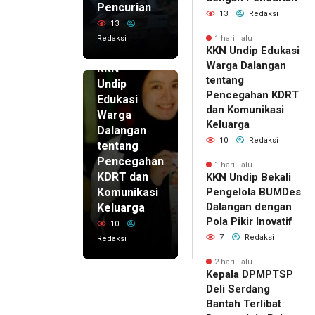
Pencurian
13
Redaksi
13
Redaksi
1 hari lalu
KKN Undip Edukasi
1 hari lalu
Warga Dalangan
KKN
tentang
Undip
Pencegahan KDRT
Edukasi
dan Komunikasi
Warga
Keluarga
Dalangan
10
Redaksi
tentang
Pencegahan
1 hari lalu
KDRT dan
KKN Undip Bekali
Komunikasi
Pengelola BUMDes
Dalangan dengan
Keluarga
Pola Pikir Inovatif
10
7
Redaksi
Redaksi
2 hari lalu
Kepala DPMPTSP
Deli Serdang
Bantah Terlibat