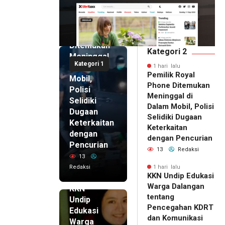
1 hari lalu
Pemilik
Royal
Phone
Ditemukan
Kategori 2
Meninggal
Kategori 1
di Dalam
1 hari lalu
Pemilik Royal
Mobil,
Phone Ditemukan
Polisi
Meninggal di
Selidiki
Dalam Mobil, Polisi
Dugaan
Selidiki Dugaan
Keterkaitan
Keterkaitan
dengan
dengan Pencurian
Pencurian
13
Redaksi
13
Redaksi
1 hari lalu
KKN Undip Edukasi
1 hari lalu
Warga Dalangan
KKN
tentang
Undip
Pencegahan KDRT
Edukasi
dan Komunikasi
Warga