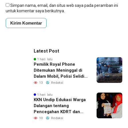
Simpan nama, email, dan situs web saya pada peramban ini
untuk komentar saya berikutnya.
Latest Post
1 hari lalu
Pemilik Royal Phone
Ditemukan Meninggal di
Dalam Mobil, Polisi Selidiki
Dugaan Keterkaitan
13
Redaksi
dengan Pencurian
1 hari lalu
KKN Undip Edukasi Warga
Dalangan tentang
Pencegahan KDRT dan
Komunikasi Keluarga
10
Redaksi