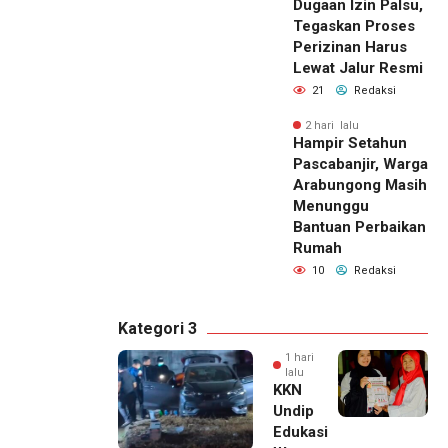
Dugaan Izin Palsu,
Tegaskan Proses
Perizinan Harus
Lewat Jalur Resmi
21
Redaksi
2 hari lalu
Hampir Setahun
Pascabanjir, Warga
Arabungong Masih
Menunggu
Bantuan Perbaikan
Rumah
10
Redaksi
Kategori 3
1 hari
lalu
KKN
Undip
Edukasi