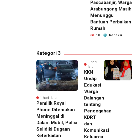
Pascabanjir, Warga
Arabungong Masih
Menunggu
Bantuan Perbaikan
Rumah
10
Redaksi
Kategori 3
1 hari
lalu
KKN
Undip
Edukasi
Warga
Dalangan
1 hari lalu
Pemilik Royal
tentang
Phone Ditemukan
Pencegahan
Meninggal di
KDRT
Dalam Mobil, Polisi
dan
Selidiki Dugaan
Komunikasi
Keterkaitan
Keluarga