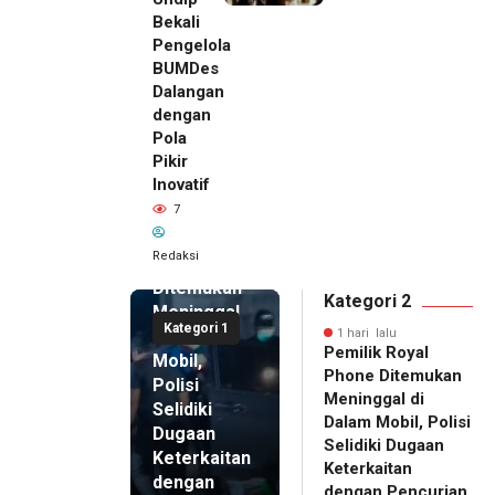
Bekali
Pengelola
BUMDes
Dalangan
dengan
Pola
Pikir
Inovatif
1 hari lalu
7
Pemilik
Royal
Redaksi
Phone
Ditemukan
Kategori 2
Meninggal
Kategori 1
di Dalam
1 hari lalu
Pemilik Royal
Mobil,
Phone Ditemukan
Polisi
Meninggal di
Selidiki
Dalam Mobil, Polisi
Dugaan
Selidiki Dugaan
Keterkaitan
Keterkaitan
dengan
dengan Pencurian