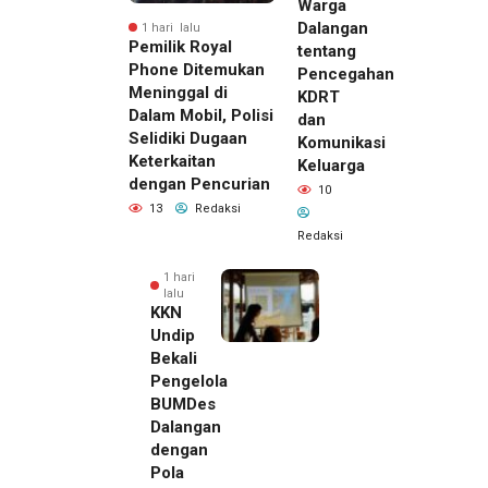
Warga
Dalangan
1 hari lalu
Pemilik Royal
tentang
Phone Ditemukan
Pencegahan
Meninggal di
KDRT
Dalam Mobil, Polisi
dan
Selidiki Dugaan
Komunikasi
Keterkaitan
Keluarga
dengan Pencurian
10
13
Redaksi
Redaksi
1 hari
lalu
KKN
Undip
Bekali
Pengelola
BUMDes
Dalangan
dengan
Pola