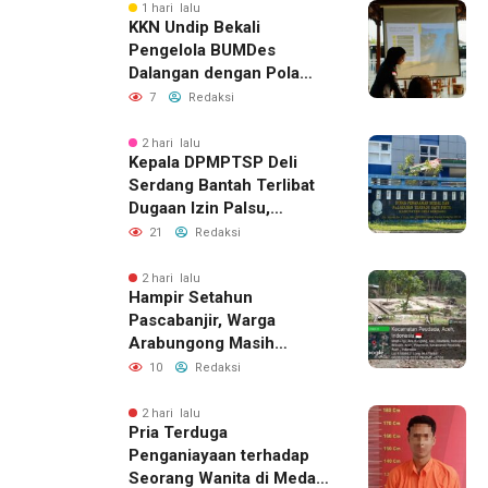
1 hari lalu
KKN Undip Bekali
Pengelola BUMDes
Dalangan dengan Pola
Pikir Inovatif
7
Redaksi
2 hari lalu
Kepala DPMPTSP Deli
Serdang Bantah Terlibat
Dugaan Izin Palsu,
Tegaskan Proses
21
Redaksi
Perizinan Harus Lewat
Jalur Resmi
2 hari lalu
Hampir Setahun
Pascabanjir, Warga
Arabungong Masih
Menunggu Bantuan
10
Redaksi
Perbaikan Rumah
2 hari lalu
Pria Terduga
Penganiayaan terhadap
Seorang Wanita di Medan