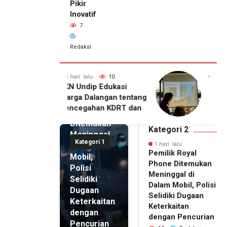
Pikir
Inovatif
7
Redaksi
lu
10
1 hari lalu
7
1 hari lalu
ip Edukasi
KKN Undip Bekali
Pemilik
alangan tentang
Pengelola BUMDes
Royal
ahan KDRT dan
Dalangan dengan Pola
Phone
asi Keluarga
Pikir Inovatif
Ditemukan
Kategori 2
Meninggal
Kategori 1
di Dalam
1 hari lalu
Pemilik Royal
Mobil,
Phone Ditemukan
Polisi
Meninggal di
Selidiki
Dalam Mobil, Polisi
Dugaan
Selidiki Dugaan
Keterkaitan
Keterkaitan
dengan
dengan Pencurian
Pencurian