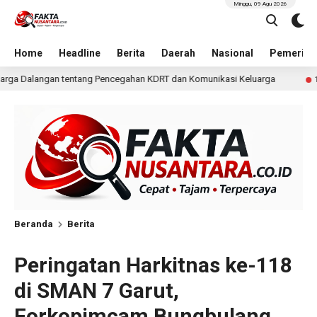
Minggu, 09 Agu 2026
Home
Headline
Berita
Daerah
Nasional
Pemerint
han KDRT dan Komunikasi Keluarga
KKN Undip Bekali Pen
1 hari lalu
Beranda
Berita
Peringatan Harkitnas ke-118
di SMAN 7 Garut,
Forkopimcam Bungbulang