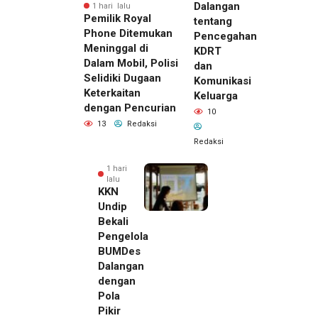
Dalangan
1 hari lalu
Pemilik Royal
tentang
Phone Ditemukan
Pencegahan
Meninggal di
KDRT
Dalam Mobil, Polisi
dan
Selidiki Dugaan
Komunikasi
Keterkaitan
Keluarga
dengan Pencurian
10
13
Redaksi
Redaksi
1 hari
lalu
KKN
Undip
Bekali
Pengelola
BUMDes
Dalangan
dengan
Pola
Pikir