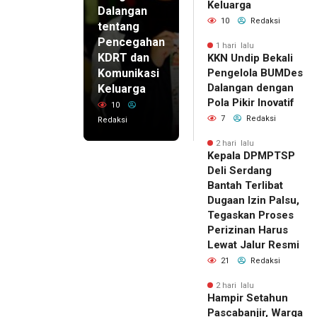
Keluarga
Dalangan
10
Redaksi
tentang
Pencegahan
1 hari lalu
KDRT dan
KKN Undip Bekali
Komunikasi
Pengelola BUMDes
Dalangan dengan
Keluarga
Pola Pikir Inovatif
10
7
Redaksi
Redaksi
2 hari lalu
Kepala DPMPTSP
Deli Serdang
Bantah Terlibat
Dugaan Izin Palsu,
Tegaskan Proses
Perizinan Harus
Lewat Jalur Resmi
21
Redaksi
2 hari lalu
Hampir Setahun
Pascabanjir, Warga