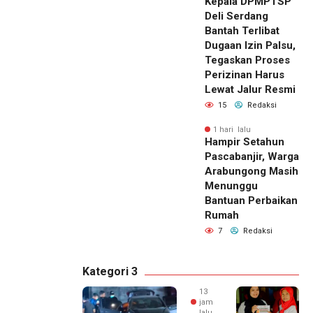
Kepala DPMPTSP
Deli Serdang
Bantah Terlibat
Dugaan Izin Palsu,
Tegaskan Proses
Perizinan Harus
Lewat Jalur Resmi
15
Redaksi
1 hari lalu
Hampir Setahun
Pascabanjir, Warga
Arabungong Masih
Menunggu
Bantuan Perbaikan
Rumah
7
Redaksi
Kategori 3
13
jam
lalu