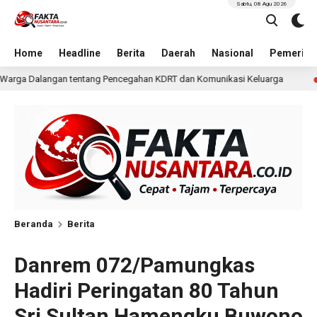
Sabtu, 08 Agu 2026
Home
Headline
Berita
Daerah
Nasional
Pemerint
gahan KDRT dan Komunikasi Keluarga
KKN Undip Bekali
14 jam lalu
Beranda
Berita
Danrem 072/Pamungkas
Hadiri Peringatan 80 Tahun
Sri Sultan Hamengku Buwono