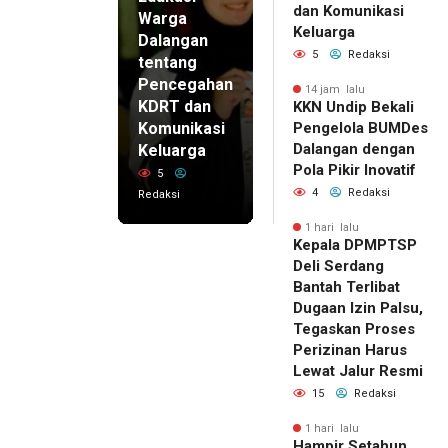
dan Komunikasi
Warga
Keluarga
Dalangan
5
Redaksi
tentang
Pencegahan
14 jam lalu
KDRT dan
KKN Undip Bekali
Komunikasi
Pengelola BUMDes
Dalangan dengan
Keluarga
Pola Pikir Inovatif
5
4
Redaksi
Redaksi
1 hari lalu
Kepala DPMPTSP
Deli Serdang
Bantah Terlibat
Dugaan Izin Palsu,
Tegaskan Proses
Perizinan Harus
Lewat Jalur Resmi
15
Redaksi
1 hari lalu
Hampir Setahun