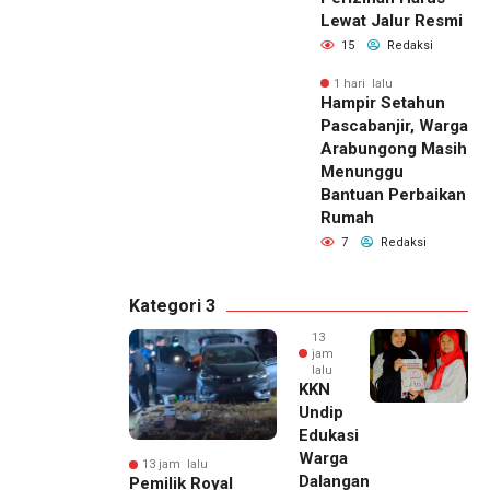
Lewat Jalur Resmi
15
Redaksi
1 hari lalu
Hampir Setahun
Pascabanjir, Warga
Arabungong Masih
Menunggu
Bantuan Perbaikan
Rumah
7
Redaksi
Kategori 3
13
jam
lalu
KKN
Undip
Edukasi
Warga
13 jam lalu
Dalangan
Pemilik Royal