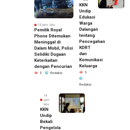
KKN
Undip
Edukasi
Warga
13 jam lalu
Dalangan
Pemilik Royal
tentang
Phone Ditemukan
Pencegahan
Meninggal di
KDRT
Dalam Mobil, Polisi
dan
Selidiki Dugaan
Komunikasi
Keterkaitan
Keluarga
dengan Pencurian
5
5
Redaksi
Redaksi
14
jam
lalu
KKN
Undip
Bekali
Pengelola