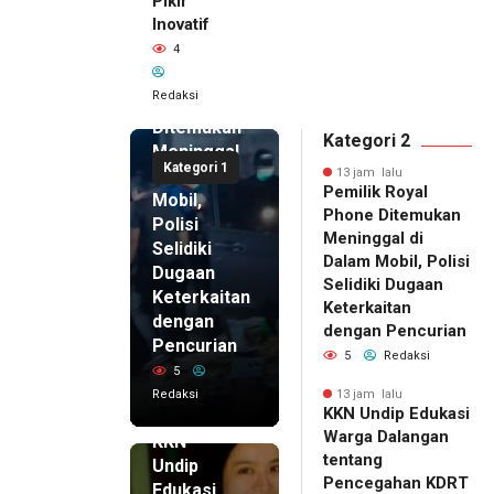
Pikir
Inovatif
13 jam lalu
4
Pemilik
Royal
Redaksi
Phone
Ditemukan
Kategori 2
Meninggal
Kategori 1
di Dalam
13 jam lalu
Pemilik Royal
Mobil,
Phone Ditemukan
Polisi
Meninggal di
Selidiki
Dalam Mobil, Polisi
Dugaan
Selidiki Dugaan
Keterkaitan
Keterkaitan
dengan
dengan Pencurian
Pencurian
5
Redaksi
5
Redaksi
13 jam lalu
KKN Undip Edukasi
13 jam lalu
Warga Dalangan
KKN
tentang
Undip
Pencegahan KDRT
Edukasi