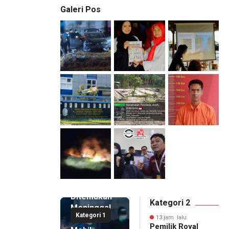
Galeri Pos
13 jam lalu
Pemilik
Royal
Phone
Ditemukan
Kategori 2
Meninggal
Kategori 1
di Dalam
13 jam lalu
Pemilik Royal