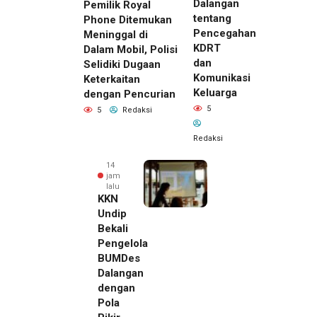
Dalangan
Pemilik Royal
tentang
Phone Ditemukan
Pencegahan
Meninggal di
KDRT
Dalam Mobil, Polisi
dan
Selidiki Dugaan
Komunikasi
Keterkaitan
Keluarga
dengan Pencurian
5
5
Redaksi
Redaksi
14
jam
lalu
KKN
Undip
Bekali
Pengelola
BUMDes
Dalangan
dengan
Pola