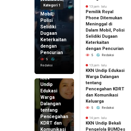
Meninggal
Kategori 1
di Dalam
13 jam lalu
Pemilik Royal
Mobil,
Phone Ditemukan
Polisi
Meninggal di
Selidiki
Dalam Mobil, Polisi
Dugaan
Selidiki Dugaan
Keterkaitan
Keterkaitan
dengan
dengan Pencurian
Pencurian
5
Redaksi
5
Redaksi
13 jam lalu
KKN Undip Edukasi
13 jam lalu
Warga Dalangan
KKN
tentang
Undip
Pencegahan KDRT
Edukasi
dan Komunikasi
Warga
Keluarga
Dalangan
5
Redaksi
tentang
Pencegahan
14 jam lalu
KDRT dan
KKN Undip Bekali
Komunikasi
Pengelola BUMDes