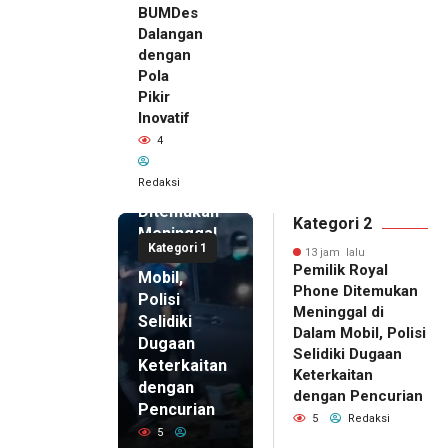
BUMDes
Dalangan
dengan
Pola
Pikir
Inovatif
13 jam lalu
4
Pemilik
Royal
Redaksi
Phone
Ditemukan
Kategori 2
Meninggal
Kategori 1
di Dalam
13 jam lalu
Pemilik Royal
Mobil,
Phone Ditemukan
Polisi
Meninggal di
Selidiki
Dalam Mobil, Polisi
Dugaan
Selidiki Dugaan
Keterkaitan
Keterkaitan
dengan
dengan Pencurian
Pencurian
5
Redaksi
5