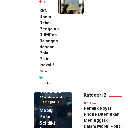
jam
lalu
KKN
Undip
Bekali
Pengelola
BUMDes
Dalangan
dengan
Pola
Pikir
Inovatif
13 jam lalu
4
Pemilik
Royal
Redaksi
Phone
Ditemukan
Kategori 2
Meninggal
Kategori 1
di Dalam
13 jam lalu
Pemilik Royal
Mobil,
Phone Ditemukan
Polisi
Meninggal di
Selidiki
Dalam Mobil, Polisi