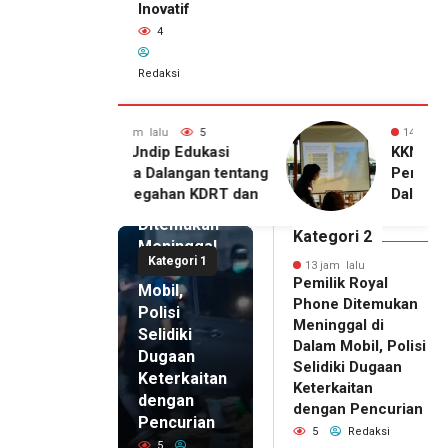
Inovatif
4
Redaksi
alu
5
14 jam lalu
4
13 jam lalu
ip Edukasi
KKN Undip Bekali
Pemilik
alangan tentang
Pengelola BUMDes
Royal
ahan KDRT dan
Dalangan dengan Pola
Phone
asi Keluarga
Pikir Inovatif
Ditemukan
Kategori 2
Meninggal
Kategori 1
di Dalam
13 jam lalu
Pemilik Royal
Mobil,
Phone Ditemukan
Polisi
Meninggal di
Selidiki
Dalam Mobil, Polisi
Dugaan
Selidiki Dugaan
Keterkaitan
Keterkaitan
dengan
dengan Pencurian
Pencurian
5
Redaksi
5