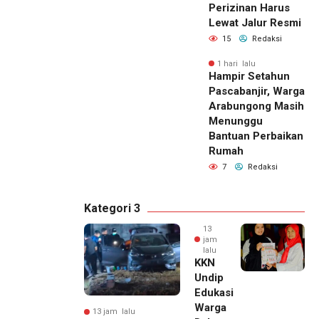
Perizinan Harus
Lewat Jalur Resmi
15
Redaksi
1 hari lalu
Hampir Setahun
Pascabanjir, Warga
Arabungong Masih
Menunggu
Bantuan Perbaikan
Rumah
7
Redaksi
Kategori 3
13
jam
lalu
KKN
Undip
Edukasi
Warga
13 jam lalu