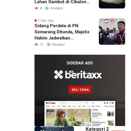
Lahan Gambut di Cibalong,
Permukiman Warga
8
Redaksi
Berhasil Diamankan
1 hari lalu
Sidang Perdata di PN
Semarang Ditunda, Majelis
Hakim Jadwalkan
Pemanggilan Ulang BPR
11
Redaksi
Artomoro
13 jam lalu
Pemilik
Royal
Phone
Ditemukan
Kategori 2