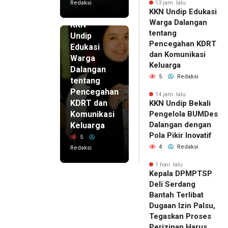
Redaksi
13 jam lalu
KKN Undip Edukasi
13 jam lalu
Warga Dalangan
KKN
tentang
Undip
Pencegahan KDRT
Edukasi
dan Komunikasi
Warga
Keluarga
Dalangan
5
Redaksi
tentang
Pencegahan
14 jam lalu
KDRT dan
KKN Undip Bekali
Komunikasi
Pengelola BUMDes
Dalangan dengan
Keluarga
Pola Pikir Inovatif
5
4
Redaksi
Redaksi
1 hari lalu
Kepala DPMPTSP
Deli Serdang
Bantah Terlibat
Dugaan Izin Palsu,
Tegaskan Proses
Perizinan Harus