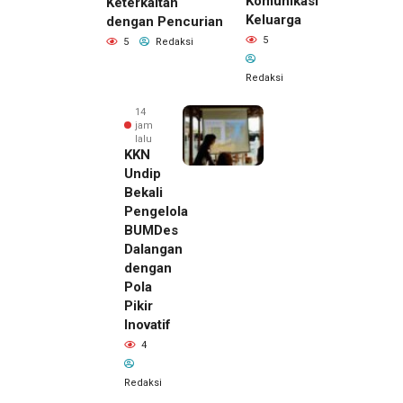
Komunikasi
Keterkaitan
Keluarga
dengan Pencurian
5
5
Redaksi
Redaksi
14
jam
lalu
KKN
Undip
Bekali
Pengelola
BUMDes
Dalangan
dengan
Pola
Pikir
Inovatif
4
Redaksi