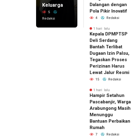
Dalangan dengan
Keluarga
Pola Pikir Inovatif
5
4
Redaksi
Redaksi
1 hari lalu
Kepala DPMPTSP
Deli Serdang
Bantah Terlibat
Dugaan Izin Palsu,
Tegaskan Proses
Perizinan Harus
Lewat Jalur Resmi
15
Redaksi
1 hari lalu
Hampir Setahun
Pascabanjir, Warga
Arabungong Masih
Menunggu
Bantuan Perbaikan
Rumah
7
Redaksi