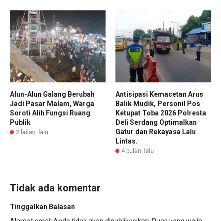
Alun-Alun Galang Berubah
Antisipasi Kemacetan Arus
Jadi Pasar Malam, Warga
Balik Mudik, Personil Pos
Soroti Alih Fungsi Ruang
Ketupat Toba 2026 Polresta
Publik
Deli Serdang Optimalkan
Gatur dan Rekayasa Lalu
2 bulan lalu
Lintas.
4 bulan lalu
Tidak ada komentar
Tinggalkan Balasan
Alamat email Anda tidak akan dipublikasikan.
Ruas yang wajib