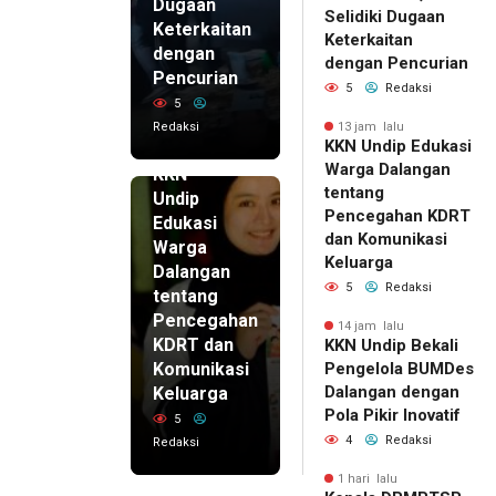
Dugaan
Selidiki Dugaan
Keterkaitan
Keterkaitan
dengan
dengan Pencurian
Pencurian
5
Redaksi
5
Redaksi
13 jam lalu
KKN Undip Edukasi
13 jam lalu
Warga Dalangan
KKN
tentang
Undip
Pencegahan KDRT
Edukasi
dan Komunikasi
Warga
Keluarga
Dalangan
5
Redaksi
tentang
Pencegahan
14 jam lalu
KDRT dan
KKN Undip Bekali
Komunikasi
Pengelola BUMDes
Dalangan dengan
Keluarga
Pola Pikir Inovatif
5
4
Redaksi
Redaksi
1 hari lalu