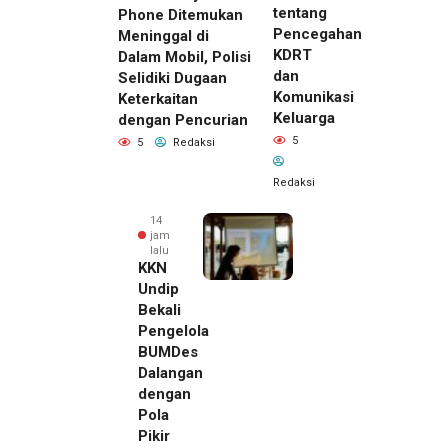
tentang
Phone Ditemukan
Pencegahan
Meninggal di
KDRT
Dalam Mobil, Polisi
dan
Selidiki Dugaan
Komunikasi
Keterkaitan
Keluarga
dengan Pencurian
5
5
Redaksi
Redaksi
14
jam
lalu
KKN
Undip
Bekali
Pengelola
BUMDes
Dalangan
dengan
Pola
Pikir