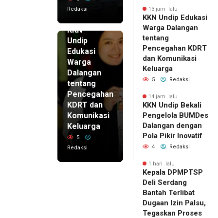
Redaksi
13 jam lalu
KKN Undip Edukasi
13 jam lalu
Warga Dalangan
KKN
tentang
Undip
Pencegahan KDRT
Edukasi
dan Komunikasi
Warga
Keluarga
Dalangan
5
Redaksi
tentang
Pencegahan
14 jam lalu
KDRT dan
KKN Undip Bekali
Komunikasi
Pengelola BUMDes
Dalangan dengan
Keluarga
Pola Pikir Inovatif
5
4
Redaksi
Redaksi
1 hari lalu
Kepala DPMPTSP
Deli Serdang
Bantah Terlibat
Dugaan Izin Palsu,
Tegaskan Proses