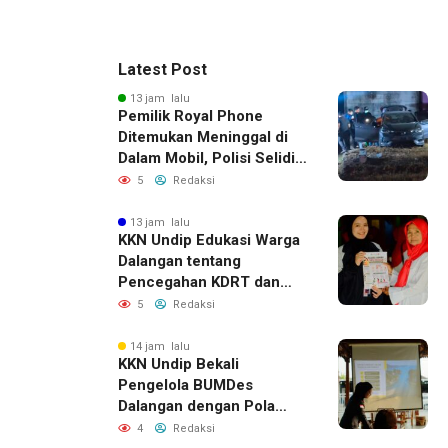
Latest Post
13 jam lalu
Pemilik Royal Phone
Ditemukan Meninggal di
Dalam Mobil, Polisi Selidiki
Dugaan Keterkaitan
5
Redaksi
dengan Pencurian
13 jam lalu
KKN Undip Edukasi Warga
Dalangan tentang
Pencegahan KDRT dan
Komunikasi Keluarga
5
Redaksi
14 jam lalu
KKN Undip Bekali
Pengelola BUMDes
Dalangan dengan Pola
Pikir Inovatif
4
Redaksi