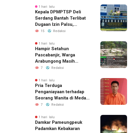
1 hari lalu
Kepala DPMPTSP Deli
Serdang Bantah Terlibat
Dugaan Izin Palsu,
Tegaskan Proses
15
Redaksi
Perizinan Harus Lewat
Jalur Resmi
1 hari lalu
Hampir Setahun
Pascabanjir, Warga
Arabungong Masih
Menunggu Bantuan
7
Redaksi
Perbaikan Rumah
1 hari lalu
Pria Terduga
Penganiayaan terhadap
Seorang Wanita di Medan
Ditangkap Polisi
7
Redaksi
1 hari lalu
Damkar Pameungpeuk
Padamkan Kebakaran