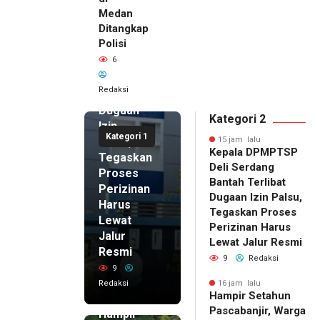
15 jam lalu
Medan
Kepala
Ditangkap
DPMPTSP
Polisi
Deli
6
Serdang
Bantah
Redaksi
Terlibat
Dugaan
Kategori 2
Izin
Kategori 1
Palsu,
15 jam lalu
Kepala DPMPTSP
Tegaskan
Deli Serdang
Proses
Bantah Terlibat
Perizinan
Dugaan Izin Palsu,
Harus
Tegaskan Proses
Lewat
Perizinan Harus
Jalur
Lewat Jalur Resmi
Resmi
9
Redaksi
9
Redaksi
16 jam lalu
Hampir Setahun
16 jam lalu
Pascabanjir, Warga
Hampir