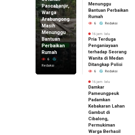
Menunggu
Pascabanjir,
Bantuan Perbaikan
Warga
Rumah
Arabungong
6
Redaksi
Masih
Menunggu
16 jam lalu
Bantuan
Pria Terduga
Perbaikan
Penganiayaan
terhadap Seorang
Rumah
Wanita di Medan
6
Ditangkap Polisi
Redaksi
6
Redaksi
16 jam lalu
Damkar
Pameungpeuk
Padamkan
Kebakaran Lahan
Gambut di
Cibalong,
Permukiman
Warga Berhasil