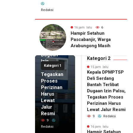
Redaksi
15 jam lalu
Kepala
DPMPTSP
alu
6
16 jam lalu
6
Deli
Setahun
Pria Terduga
Serdang
njir, Warga
Penganiayaan terhadap
Bantah
gong Masih
Seorang Wanita di
Terlibat
gu Bantuan
Medan Ditangkap Polisi
Dugaan
kan Rumah
Kategori 2
Izin
Kategori 1
Palsu,
15 jam lalu
Kepala DPMPTSP
Tegaskan
Deli Serdang
Proses
Bantah Terlibat
Perizinan
Dugaan Izin Palsu,
Harus
Tegaskan Proses
Lewat
Perizinan Harus
Jalur
Lewat Jalur Resmi
Resmi
9
Redaksi
9
Redaksi
16 jam lalu
Hampir Setahun