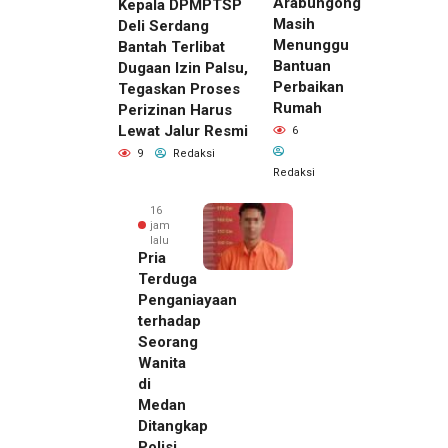
Arabungong
Kepala DPMPTSP
Masih
Deli Serdang
Menunggu
Bantah Terlibat
Bantuan
Dugaan Izin Palsu,
Perbaikan
Tegaskan Proses
Rumah
Perizinan Harus
Lewat Jalur Resmi
6
9
Redaksi
Redaksi
16
jam
lalu
Pria
Terduga
Penganiayaan
terhadap
Seorang
Wanita
di
Medan
Ditangkap
Polisi