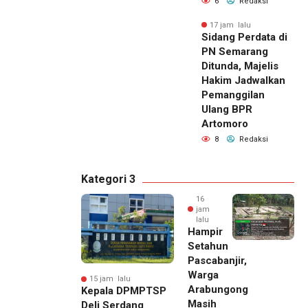
6
Redaksi
17 jam lalu
Sidang Perdata di
PN Semarang
Ditunda, Majelis
Hakim Jadwalkan
Pemanggilan
Ulang BPR
Artomoro
8
Redaksi
Kategori 3
16
jam
lalu
Hampir
Setahun
Pascabanjir,
Warga
15 jam lalu
Arabungong
Kepala DPMPTSP
Masih
Deli Serdang