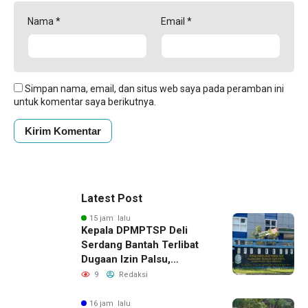
Nama
*
Email
*
Simpan nama, email, dan situs web saya pada peramban ini
untuk komentar saya berikutnya.
Latest Post
15 jam lalu
Kepala DPMPTSP Deli
Serdang Bantah Terlibat
Dugaan Izin Palsu,
Tegaskan Proses
9
Redaksi
Perizinan Harus Lewat
Jalur Resmi
16 jam lalu