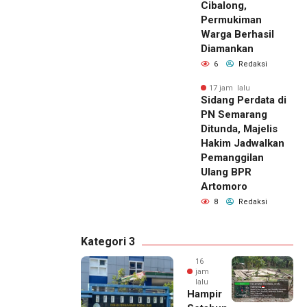
Cibalong,
Permukiman
Warga Berhasil
Diamankan
6
Redaksi
17 jam lalu
Sidang Perdata di
PN Semarang
Ditunda, Majelis
Hakim Jadwalkan
Pemanggilan
Ulang BPR
Artomoro
8
Redaksi
Kategori 3
16
jam
lalu
Hampir