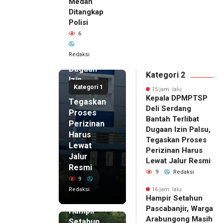
Medan
Kepala
Ditangkap
DPMPTSP
Polisi
Deli
6
Serdang
Bantah
Redaksi
Terlibat
Dugaan
Kategori 2
Izin
Kategori 1
Palsu,
15 jam lalu
Kepala DPMPTSP
Tegaskan
Deli Serdang
Proses
Bantah Terlibat
Perizinan
Dugaan Izin Palsu,
Harus
Tegaskan Proses
Lewat
Perizinan Harus
Jalur
Lewat Jalur Resmi
Resmi
9
Redaksi
9
Redaksi
16 jam lalu
Hampir Setahun
16 jam lalu
Pascabanjir, Warga
Hampir
Arabungong Masih
Setahun