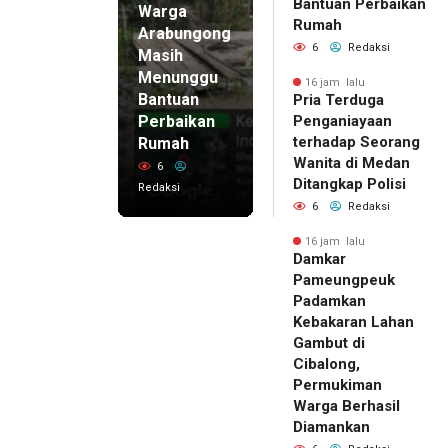
Bantuan Perbaikan
Warga
Rumah
Arabungong
6
Redaksi
Masih
Menunggu
16 jam lalu
Bantuan
Pria Terduga
Perbaikan
Penganiayaan
terhadap Seorang
Rumah
Wanita di Medan
6
Ditangkap Polisi
Redaksi
6
Redaksi
16 jam lalu
Damkar
Pameungpeuk
Padamkan
Kebakaran Lahan
Gambut di
Cibalong,
Permukiman
Warga Berhasil
Diamankan