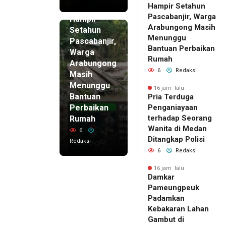
Hampir Setahun
16 jam lalu
Pascabanjir, Warga
Hampir
Arabungong Masih
Setahun
Menunggu
Pascabanjir,
Bantuan Perbaikan
Warga
Rumah
Arabungong
6
Redaksi
Masih
Menunggu
16 jam lalu
Bantuan
Pria Terduga
Perbaikan
Penganiayaan
terhadap Seorang
Rumah
Wanita di Medan
6
Ditangkap Polisi
Redaksi
6
Redaksi
16 jam lalu
Damkar
Pameungpeuk
Padamkan
Kebakaran Lahan
Gambut di