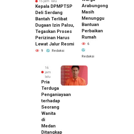
15 jam lalu
Arabungong
Kepala DPMPTSP
Masih
Deli Serdang
Menunggu
Bantah Terlibat
Bantuan
Dugaan Izin Palsu,
Perbaikan
Tegaskan Proses
Rumah
Perizinan Harus
Lewat Jalur Resmi
6
9
Redaksi
Redaksi
16
jam
lalu
Pria
Terduga
Penganiayaan
terhadap
Seorang
Wanita
di
15 jam lalu
Medan
Kepala
Ditangkap
DPMPTSP