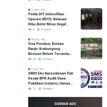
Artomoro
17 jam lalu
Polda DIY Intensifkan
Operasi KRYD, Belasan
Ribu Botol Miras Ilegal
Berhasil Diamankan
6
Redaksi
20 jam lalu
Sisa Pondasi, Korban
Banjir Arabungong
Bireuen Belum Tersentuh
Bantuan Pascabencana
36
Redaksi
1 hari lalu
SMSI Eks Karesidenan Pati
Desak BPK Audit Dana
Publikasi Instansi, Hanya
untuk Perusahaan Pers
13
Redaksi
Berlegalitas