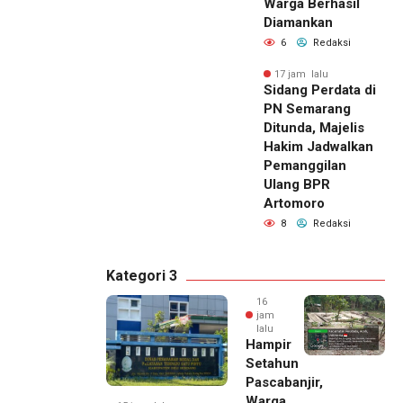
Warga Berhasil
Diamankan
6
Redaksi
17 jam lalu
Sidang Perdata di
PN Semarang
Ditunda, Majelis
Hakim Jadwalkan
Pemanggilan
Ulang BPR
Artomoro
8
Redaksi
Kategori 3
16
jam
lalu
Hampir
Setahun
Pascabanjir,
Warga