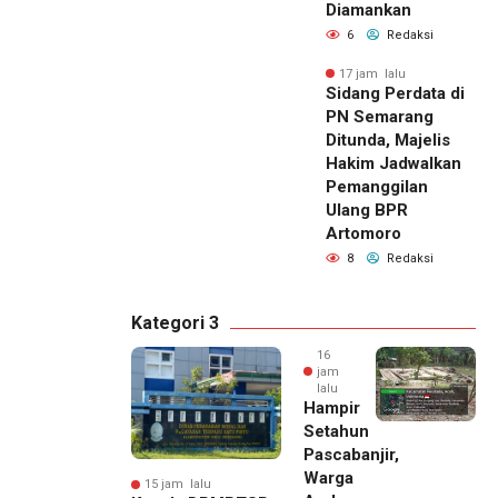
Diamankan
6
Redaksi
17 jam lalu
Sidang Perdata di
PN Semarang
Ditunda, Majelis
Hakim Jadwalkan
Pemanggilan
Ulang BPR
Artomoro
8
Redaksi
Kategori 3
16
jam
lalu
Hampir
Setahun
Pascabanjir,
Warga
15 jam lalu