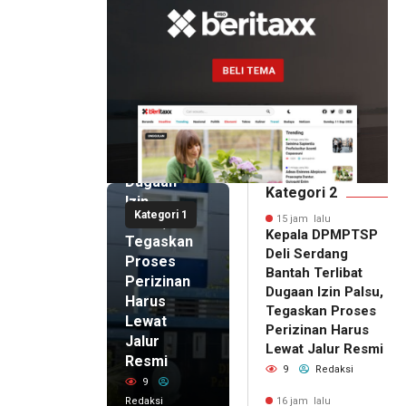
15 jam lalu
Kepala
DPMPTSP
Deli
Serdang
Bantah
Terlibat
Dugaan
Kategori 2
Izin
Kategori 1
Palsu,
15 jam lalu
Kepala DPMPTSP
Tegaskan
Deli Serdang
Proses
Bantah Terlibat
Perizinan
Dugaan Izin Palsu,
Harus
Tegaskan Proses
Lewat
Perizinan Harus
Jalur
Lewat Jalur Resmi
Resmi
9
Redaksi
9
Redaksi
16 jam lalu