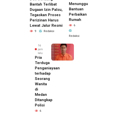
Menunggu
Bantah Terlibat
Bantuan
Dugaan Izin Palsu,
Perbaikan
Tegaskan Proses
Rumah
Perizinan Harus
Lewat Jalur Resmi
6
9
Redaksi
Redaksi
16
jam
lalu
Pria
Terduga
Penganiayaan
terhadap
Seorang
Wanita
di
Medan
Ditangkap
Polisi
6