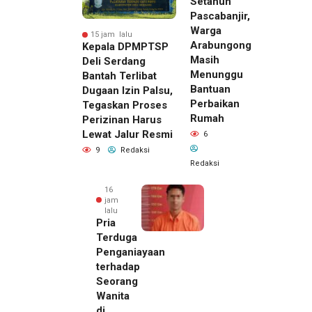
Setahun
Pascabanjir,
Warga
15 jam lalu
Arabungong
Kepala DPMPTSP
Masih
Deli Serdang
Menunggu
Bantah Terlibat
Bantuan
Dugaan Izin Palsu,
Perbaikan
Tegaskan Proses
Rumah
Perizinan Harus
Lewat Jalur Resmi
6
9
Redaksi
Redaksi
16
jam
lalu
Pria
Terduga
Penganiayaan
terhadap
Seorang
Wanita
di