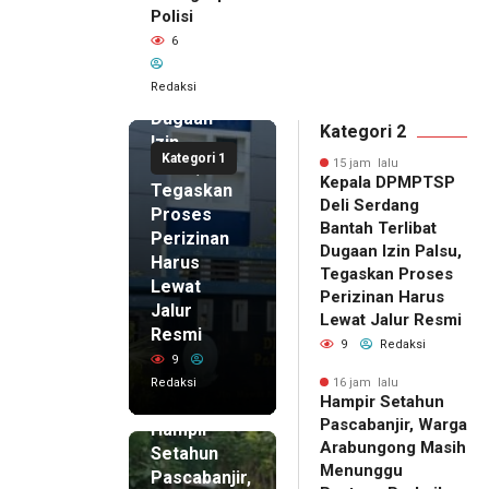
Polisi
Deli
6
Serdang
Bantah
Redaksi
Terlibat
Dugaan
Kategori 2
Izin
Kategori 1
Palsu,
15 jam lalu
Kepala DPMPTSP
Tegaskan
Deli Serdang
Proses
Bantah Terlibat
Perizinan
Dugaan Izin Palsu,
Harus
Tegaskan Proses
Lewat
Perizinan Harus
Jalur
Lewat Jalur Resmi
Resmi
9
Redaksi
9
Redaksi
16 jam lalu
Hampir Setahun
16 jam lalu
Pascabanjir, Warga
Hampir
Arabungong Masih
Setahun
Menunggu
Pascabanjir,