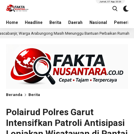
Jumat, 07 Agu 2026
Home
Headline
Berita
Daerah
Nasional
Pemerint
ih Menunggu Bantuan Perbaikan Rumah
Pria Terduga Pe
16 jam lalu
Beranda
Berita
Polairud Polres Garut
Intensifkan Patroli Antisipasi
Lonjakan Wisatawan di Pantai