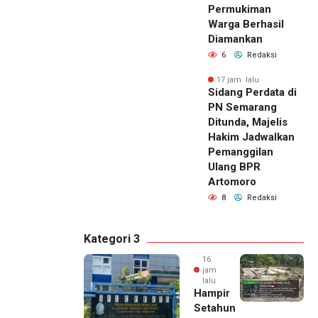
Permukiman
Warga Berhasil
Diamankan
6
Redaksi
17 jam lalu
Sidang Perdata di
PN Semarang
Ditunda, Majelis
Hakim Jadwalkan
Pemanggilan
Ulang BPR
Artomoro
8
Redaksi
Kategori 3
16
jam
lalu
Hampir
Setahun