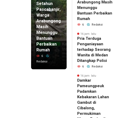
Arabungong Masih
Setahun
Menunggu
Pascabanjir,
Bantuan Perbaikan
Warga
Rumah
Arabungong
6
Redaksi
Masih
Menunggu
16 jam lalu
Bantuan
Pria Terduga
Perbaikan
Penganiayaan
terhadap Seorang
Rumah
Wanita di Medan
6
Ditangkap Polisi
Redaksi
6
Redaksi
16 jam lalu
Damkar
Pameungpeuk
Padamkan
Kebakaran Lahan
Gambut di
Cibalong,
Permukiman