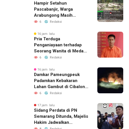
Hampir Setahun
Pascabanjir, Warga
Arabungong Masih
Menunggu Bantuan
6
Redaksi
Perbaikan Rumah
16 jam lalu
Pria Terduga
Penganiayaan terhadap
Seorang Wanita di Medan
Ditangkap Polisi
6
Redaksi
16 jam lalu
Damkar Pameungpeuk
Padamkan Kebakaran
Lahan Gambut di Cibalong,
Permukiman Warga
6
Redaksi
Berhasil Diamankan
17 jam lalu
Sidang Perdata di PN
Semarang Ditunda, Majelis
Hakim Jadwalkan
Pemanggilan Ulang BPR
8
Redaksi