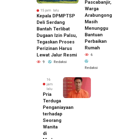
Pascabanjir,
Warga
15 jam lalu
Arabungong
Kepala DPMPTSP
Masih
Deli Serdang
Menunggu
Bantah Terlibat
Bantuan
Dugaan Izin Palsu,
Perbaikan
Tegaskan Proses
Rumah
Perizinan Harus
Lewat Jalur Resmi
6
9
Redaksi
Redaksi
16
jam
lalu
Pria
Terduga
Penganiayaan
terhadap
Seorang
Wanita
di
15 jam lalu