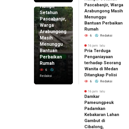
16 jam lalu
Pascabanjir, Warga
Hampir
Arabungong Masih
Setahun
Menunggu
Pascabanjir,
Bantuan Perbaikan
Warga
Rumah
Arabungong
6
Redaksi
Masih
Menunggu
16 jam lalu
Bantuan
Pria Terduga
Perbaikan
Penganiayaan
terhadap Seorang
Rumah
Wanita di Medan
6
Ditangkap Polisi
Redaksi
6
Redaksi
16 jam lalu
Damkar
Pameungpeuk
Padamkan
Kebakaran Lahan
Gambut di
Cibalong,