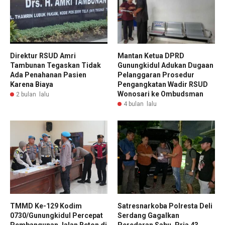
Direktur RSUD Amri
Mantan Ketua DPRD
Tambunan Tegaskan Tidak
Gunungkidul Adukan Dugaan
Ada Penahanan Pasien
Pelanggaran Prosedur
Karena Biaya
Pengangkatan Wadir RSUD
Wonosari ke Ombudsman
2 bulan lalu
4 bulan lalu
TMMD Ke-129 Kodim
Satresnarkoba Polresta Deli
0730/Gunungkidul Percepat
Serdang Gagalkan
Pembangunan Jalan Beton di
Peredaran Sabu, Pria 43