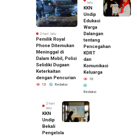
lalu
KKN
Undip
Edukasi
Warga
Dalangan
2 hari lalu
Pemilik Royal
tentang
Phone Ditemukan
Pencegahan
Meninggal di
KDRT
Dalam Mobil, Polisi
dan
Selidiki Dugaan
Komunikasi
Keterkaitan
Keluarga
dengan Pencurian
10
13
Redaksi
Redaksi
2 hari
lalu
KKN
Undip
Bekali
Pengelola