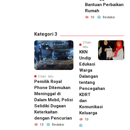
Bantuan Perbaikan
Rumah
10
Redaksi
Kategori 3
2 hari
lalu
KKN
Undip
Edukasi
Warga
Dalangan
2 hari lalu
Pemilik Royal
tentang
Phone Ditemukan
Pencegahan
Meninggal di
KDRT
Dalam Mobil, Polisi
dan
Selidiki Dugaan
Komunikasi
Keterkaitan
Keluarga
dengan Pencurian
10
13
Redaksi