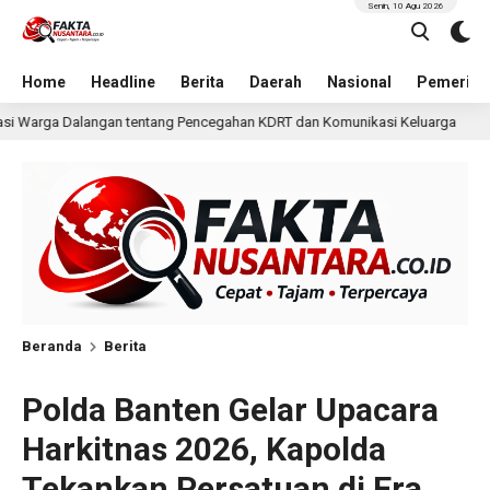
Senin, 10 Agu 2026
Home
Headline
Berita
Daerah
Nasional
Pemerint
gahan KDRT dan Komunikasi Keluarga
KKN Undip Bekali 
2 hari lalu
Beranda
Berita
Polda Banten Gelar Upacara
Harkitnas 2026, Kapolda
Tekankan Persatuan di Era