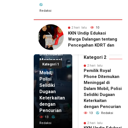
Redaksi
lu
10
2 hari lalu
10
2 hari lalu
ip Edukasi
KKN Undip Bekali
Pemilik
alangan tentang
Pengelola BUMDes
Royal
ahan KDRT dan
Dalangan dengan Pola
Phone
asi Keluarga
Pikir Inovatif
Ditemukan
Kategori 2
Meninggal
Kategori 1
di Dalam
2 hari lalu
Pemilik Royal
Mobil,
Phone Ditemukan
Polisi
Meninggal di
Selidiki
Dalam Mobil, Polisi
Dugaan
Selidiki Dugaan
Keterkaitan
Keterkaitan
dengan
dengan Pencurian
Pencurian
13
Redaksi
13
Redaksi
2 hari lalu