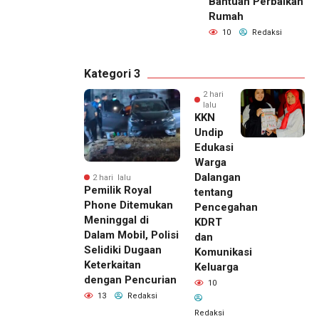
Bantuan Perbaikan
Rumah
10
Redaksi
Kategori 3
2 hari
lalu
KKN
Undip
Edukasi
Warga
Dalangan
2 hari lalu
Pemilik Royal
tentang
Phone Ditemukan
Pencegahan
Meninggal di
KDRT
Dalam Mobil, Polisi
dan
Selidiki Dugaan
Komunikasi
Keterkaitan
Keluarga
dengan Pencurian
10
13
Redaksi
Redaksi