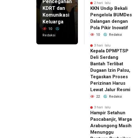
Pencegahan
2 hari lalu
KDRT dan
KKN Undip Bekali
Komunikasi
Pengelola BUMDes
Dalangan dengan
Keluarga
Pola Pikir Inovatif
10
10
Redaksi
Redaksi
3 hari lalu
Kepala DPMPTSP
Deli Serdang
Bantah Terlibat
Dugaan Izin Palsu,
Tegaskan Proses
Perizinan Harus
Lewat Jalur Resmi
22
Redaksi
3 hari lalu
Hampir Setahun
Pascabanjir, Warga
Arabungong Masih
Menunggu