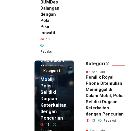
BUMDes
Dalangan
dengan
Pola
Pikir
Inovatif
2 hari lalu
10
Pemilik
Royal
Redaksi
Phone
Ditemukan
Kategori 2
Meninggal
Kategori 1
di Dalam
2 hari lalu
Pemilik Royal
Mobil,
Phone Ditemukan
Polisi
Meninggal di
Selidiki
Dalam Mobil, Polisi
Dugaan
Selidiki Dugaan
Keterkaitan
Keterkaitan
dengan
dengan Pencurian
Pencurian
13
Redaksi
13
Redaksi
2 hari lalu