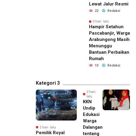
Lewat Jalur Resmi
22
Redaksi
3 hari lalu
Hampir Setahun
Pascabanjir, Warga
Arabungong Masih
Menunggu
Bantuan Perbaikan
Rumah
10
Redaksi
Kategori 3
2 hari
lalu
KKN
Undip
Edukasi
Warga
Dalangan
2 hari lalu
Pemilik Royal
tentang