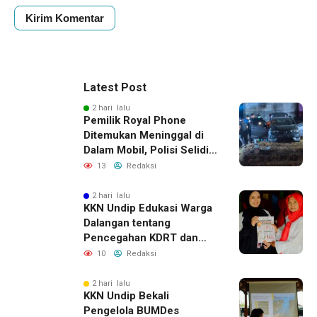
Latest Post
2 hari lalu
Pemilik Royal Phone
Ditemukan Meninggal di
Dalam Mobil, Polisi Selidiki
Dugaan Keterkaitan
13
Redaksi
dengan Pencurian
2 hari lalu
KKN Undip Edukasi Warga
Dalangan tentang
Pencegahan KDRT dan
Komunikasi Keluarga
10
Redaksi
2 hari lalu
KKN Undip Bekali
Pengelola BUMDes