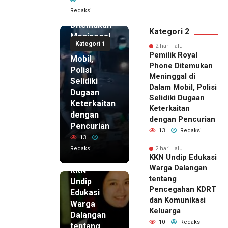
Royal
Redaksi
Phone
Ditemukan
Kategori 2
Meninggal
Kategori 1
di Dalam
2 hari lalu
Pemilik Royal
Mobil,
Phone Ditemukan
Polisi
Meninggal di
Selidiki
Dalam Mobil, Polisi
Dugaan
Selidiki Dugaan
Keterkaitan
Keterkaitan
dengan
dengan Pencurian
Pencurian
13
Redaksi
13
Redaksi
2 hari lalu
KKN Undip Edukasi
2 hari lalu
Warga Dalangan
KKN
tentang
Undip
Pencegahan KDRT
Edukasi
dan Komunikasi
Warga
Keluarga
Dalangan
10
Redaksi
tentang