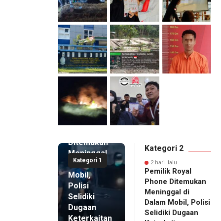
2 hari lalu
Pemilik
Royal
Phone
Ditemukan
Kategori 2
Meninggal
Kategori 1
di Dalam
2 hari lalu
Pemilik Royal
Mobil,
Phone Ditemukan
Polisi
Meninggal di
Selidiki
Dalam Mobil, Polisi
Dugaan
Selidiki Dugaan
Keterkaitan