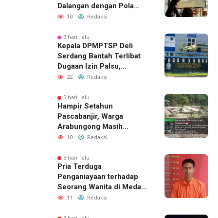
Dalangan dengan Pola
Pikir Inovatif
10
Redaksi
3 hari lalu
Kepala DPMPTSP Deli
Serdang Bantah Terlibat
Dugaan Izin Palsu,
Tegaskan Proses
22
Redaksi
Perizinan Harus Lewat
Jalur Resmi
3 hari lalu
Hampir Setahun
Pascabanjir, Warga
Arabungong Masih
Menunggu Bantuan
10
Redaksi
Perbaikan Rumah
3 hari lalu
Pria Terduga
Penganiayaan terhadap
Seorang Wanita di Medan
Ditangkap Polisi
11
Redaksi