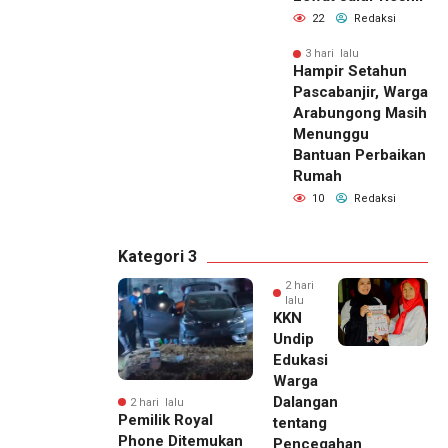
22
Redaksi
3 hari lalu
Hampir Setahun
Pascabanjir, Warga
Arabungong Masih
Menunggu
Bantuan Perbaikan
Rumah
10
Redaksi
Kategori 3
2 hari
lalu
KKN
Undip
Edukasi
Warga
Dalangan
2 hari lalu
Pemilik Royal
tentang
Phone Ditemukan
Pencegahan