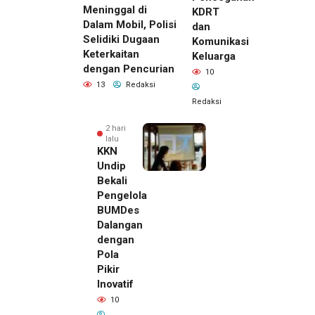
Meninggal di
KDRT
Dalam Mobil, Polisi
dan
Selidiki Dugaan
Komunikasi
Keterkaitan
Keluarga
dengan Pencurian
10
13
Redaksi
Redaksi
2 hari
lalu
KKN
Undip
Bekali
Pengelola
BUMDes
Dalangan
dengan
Pola
Pikir
Inovatif
2 hari lalu
10
Pemilik