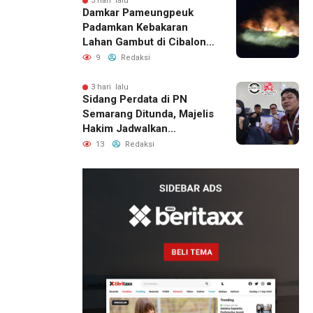
3 hari lalu
Damkar Pameungpeuk
Padamkan Kebakaran
Lahan Gambut di Cibalong,
Permukiman Warga
9
Redaksi
Berhasil Diamankan
3 hari lalu
Sidang Perdata di PN
Semarang Ditunda, Majelis
Hakim Jadwalkan
Pemanggilan Ulang BPR
13
Redaksi
Artomoro
2 hari lalu
Pemilik
Royal