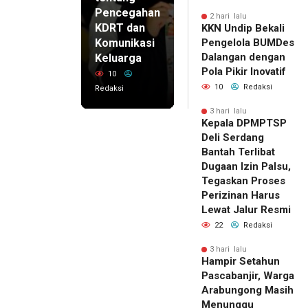
Pencegahan
2 hari lalu
KDRT dan
KKN Undip Bekali
Komunikasi
Pengelola BUMDes
Dalangan dengan
Keluarga
Pola Pikir Inovatif
10
10
Redaksi
Redaksi
3 hari lalu
Kepala DPMPTSP
Deli Serdang
Bantah Terlibat
Dugaan Izin Palsu,
Tegaskan Proses
Perizinan Harus
Lewat Jalur Resmi
22
Redaksi
3 hari lalu
Hampir Setahun
Pascabanjir, Warga
Arabungong Masih
Menunggu