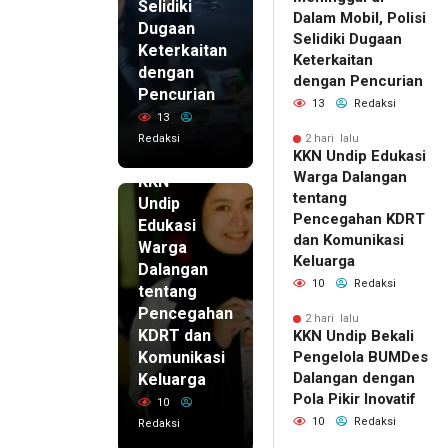
Selidiki
Dalam Mobil, Polisi
Dugaan
Selidiki Dugaan
Keterkaitan
Keterkaitan
dengan
dengan Pencurian
Pencurian
13
Redaksi
13
Redaksi
2 hari lalu
KKN Undip Edukasi
2 hari lalu
Warga Dalangan
KKN
tentang
Undip
Pencegahan KDRT
Edukasi
dan Komunikasi
Warga
Keluarga
Dalangan
10
Redaksi
tentang
Pencegahan
2 hari lalu
KDRT dan
KKN Undip Bekali
Komunikasi
Pengelola BUMDes
Dalangan dengan
Keluarga
Pola Pikir Inovatif
10
10
Redaksi
Redaksi