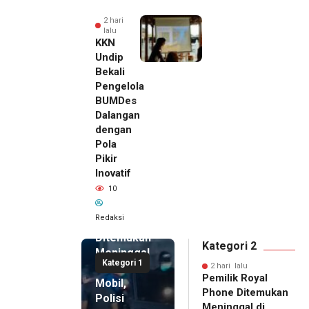
2 hari
lalu
KKN
Undip
Bekali
Pengelola
BUMDes
Dalangan
dengan
Pola
Pikir
Inovatif
2 hari lalu
10
Pemilik
Royal
Redaksi
Phone
Ditemukan
Kategori 2
Meninggal
Kategori 1
di Dalam
2 hari lalu
Pemilik Royal
Mobil,
Phone Ditemukan
Polisi
Meninggal di