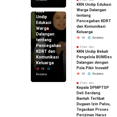
KKN Undip Edukasi
2 hari lalu
Warga Dalangan
KKN
tentang
Undip
Pencegahan KDRT
Edukasi
dan Komunikasi
Warga
Keluarga
Dalangan
10
Redaksi
tentang
Pencegahan
2 hari lalu
KDRT dan
KKN Undip Bekali
Komunikasi
Pengelola BUMDes
Dalangan dengan
Keluarga
Pola Pikir Inovatif
10
10
Redaksi
Redaksi
3 hari lalu
Kepala DPMPTSP
Deli Serdang
Bantah Terlibat
Dugaan Izin Palsu,
Tegaskan Proses
Perizinan Harus