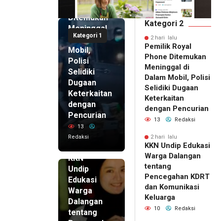
Phone
Ditemukan
Kategori 2
Meninggal
Kategori 1
di Dalam
2 hari lalu
Pemilik Royal
Mobil,
Phone Ditemukan
Polisi
Meninggal di
Selidiki
Dalam Mobil, Polisi
Dugaan
Selidiki Dugaan
Keterkaitan
Keterkaitan
dengan
dengan Pencurian
Pencurian
13
Redaksi
13
Redaksi
2 hari lalu
KKN Undip Edukasi
2 hari lalu
Warga Dalangan
KKN
tentang
Undip
Pencegahan KDRT
Edukasi
dan Komunikasi
Warga
Keluarga
Dalangan
10
Redaksi
tentang