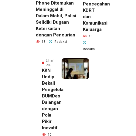
Phone Ditemukan
Pencegahan
Meninggal di
KDRT
Dalam Mobil, Polisi
dan
Selidiki Dugaan
Komunikasi
Keterkaitan
Keluarga
dengan Pencurian
10
13
Redaksi
Redaksi
2 hari
lalu
KKN
Undip
Bekali
Pengelola
BUMDes
Dalangan
dengan
Pola
Pikir
Inovatif
10