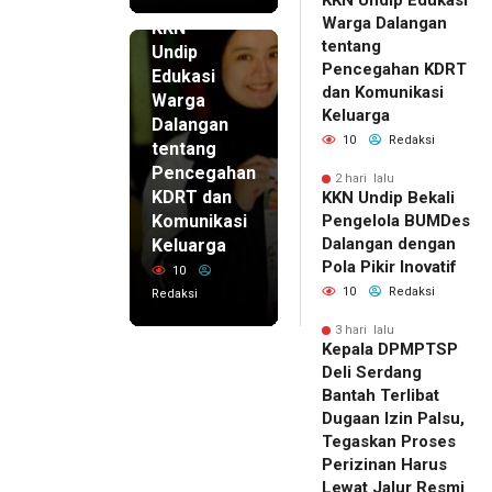
KKN Undip Edukasi
2 hari lalu
Warga Dalangan
KKN
tentang
Undip
Pencegahan KDRT
Edukasi
dan Komunikasi
Warga
Keluarga
Dalangan
10
Redaksi
tentang
Pencegahan
2 hari lalu
KDRT dan
KKN Undip Bekali
Komunikasi
Pengelola BUMDes
Dalangan dengan
Keluarga
Pola Pikir Inovatif
10
10
Redaksi
Redaksi
3 hari lalu
Kepala DPMPTSP
Deli Serdang
Bantah Terlibat
Dugaan Izin Palsu,
Tegaskan Proses
Perizinan Harus
Lewat Jalur Resmi