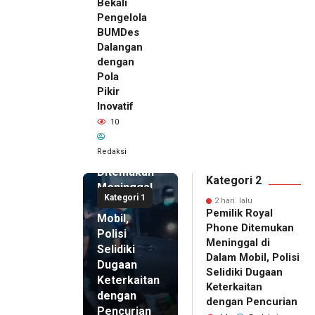
Bekali
Pengelola
BUMDes
Dalangan
dengan
Pola
Pikir
Inovatif
2 hari lalu
10
Pemilik
Royal
Redaksi
Phone
Ditemukan
Kategori 2
Meninggal
Kategori 1
di Dalam
2 hari lalu
Pemilik Royal
Mobil,
Phone Ditemukan
Polisi
Meninggal di
Selidiki
Dalam Mobil, Polisi
Dugaan
Selidiki Dugaan
Keterkaitan
Keterkaitan
dengan
dengan Pencurian
Pencurian