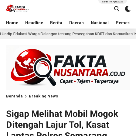
Senin, 10 Agu 2026
Home
Headline
Berita
Daerah
Nasional
Pemerint
n tentang Pencegahan KDRT dan Komunikasi Keluarga
KK
2 hari lalu
Beranda
Breaking News
Sigap Melihat Mobil Mogok
Ditengah Lajur Tol, Kasat
Lantas Polres Semarang