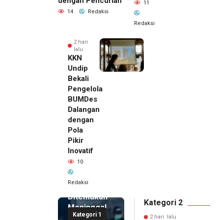
dengan Pencurian
11
14
Redaksi
Redaksi
2 hari
lalu
KKN
Undip
Bekali
Pengelola
BUMDes
Dalangan
dengan
Pola
Pikir
Inovatif
2 hari lalu
10
Pemilik
Royal
Redaksi
Phone
Ditemukan
Kategori 2
Meninggal
Kategori 1
di Dalam
2 hari lalu