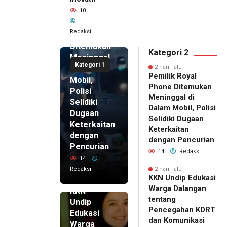
2 hari lalu
10
Pemilik
Royal
Redaksi
Phone
Ditemukan
Kategori 2
Meninggal
Kategori 1
di Dalam
2 hari lalu
Pemilik Royal
Mobil,
Phone Ditemukan
Polisi
Meninggal di
Selidiki
Dalam Mobil, Polisi
Dugaan
Selidiki Dugaan
Keterkaitan
Keterkaitan
dengan
dengan Pencurian
Pencurian
14
Redaksi
14
Redaksi
2 hari lalu
KKN Undip Edukasi
2 hari lalu
Warga Dalangan
KKN
tentang
Undip
Pencegahan KDRT
Edukasi
dan Komunikasi
Warga