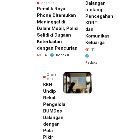
Dalangan
2 hari lalu
Pemilik Royal
tentang
Phone Ditemukan
Pencegahan
Meninggal di
KDRT
Dalam Mobil, Polisi
dan
Selidiki Dugaan
Komunikasi
Keterkaitan
Keluarga
dengan Pencurian
11
14
Redaksi
Redaksi
2 hari
lalu
KKN
Undip
Bekali
Pengelola
BUMDes
Dalangan
dengan
Pola
Pikir