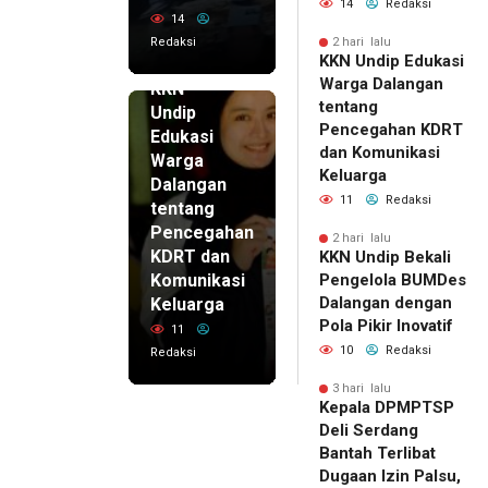
14
Redaksi
14
Redaksi
2 hari lalu
KKN Undip Edukasi
2 hari lalu
Warga Dalangan
KKN
tentang
Undip
Pencegahan KDRT
Edukasi
dan Komunikasi
Warga
Keluarga
Dalangan
11
Redaksi
tentang
Pencegahan
2 hari lalu
KDRT dan
KKN Undip Bekali
Komunikasi
Pengelola BUMDes
Dalangan dengan
Keluarga
Pola Pikir Inovatif
11
10
Redaksi
Redaksi
3 hari lalu
Kepala DPMPTSP
Deli Serdang
Bantah Terlibat
Dugaan Izin Palsu,