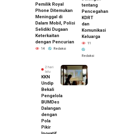
Pemilik Royal
tentang
Phone Ditemukan
Pencegahan
Meninggal di
KDRT
Dalam Mobil, Polisi
dan
Selidiki Dugaan
Komunikasi
Keterkaitan
Keluarga
dengan Pencurian
11
14
Redaksi
Redaksi
2 hari
lalu
KKN
Undip
Bekali
Pengelola
BUMDes
Dalangan
dengan
Pola
Pikir
Inovatif