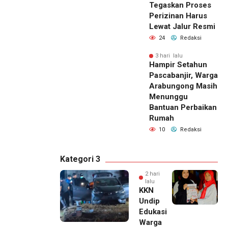
Tegaskan Proses
Perizinan Harus
Lewat Jalur Resmi
24
Redaksi
3 hari lalu
Hampir Setahun
Pascabanjir, Warga
Arabungong Masih
Menunggu
Bantuan Perbaikan
Rumah
10
Redaksi
Kategori 3
2 hari
lalu
KKN
Undip
Edukasi
Warga