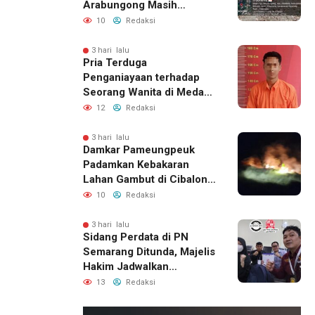
Arabungong Masih
Menunggu Bantuan
10
Redaksi
Perbaikan Rumah
3 hari lalu
Pria Terduga
Penganiayaan terhadap
Seorang Wanita di Medan
Ditangkap Polisi
12
Redaksi
3 hari lalu
Damkar Pameungpeuk
Padamkan Kebakaran
Lahan Gambut di Cibalong,
Permukiman Warga
10
Redaksi
Berhasil Diamankan
3 hari lalu
Sidang Perdata di PN
Semarang Ditunda, Majelis
Hakim Jadwalkan
Pemanggilan Ulang BPR
13
Redaksi
Artomoro