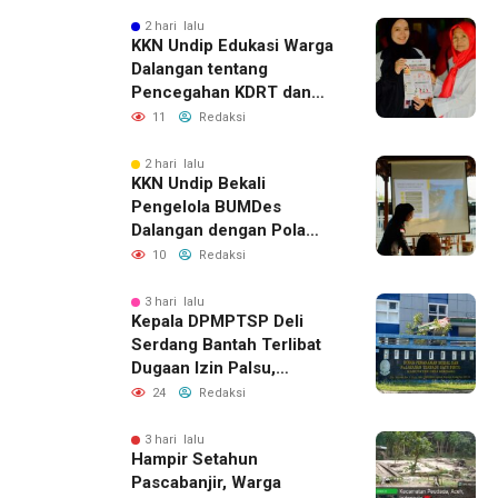
dengan Pencurian
2 hari lalu
KKN Undip Edukasi Warga
Dalangan tentang
Pencegahan KDRT dan
Komunikasi Keluarga
11
Redaksi
2 hari lalu
KKN Undip Bekali
Pengelola BUMDes
Dalangan dengan Pola
Pikir Inovatif
10
Redaksi
3 hari lalu
Kepala DPMPTSP Deli
Serdang Bantah Terlibat
Dugaan Izin Palsu,
Tegaskan Proses
24
Redaksi
Perizinan Harus Lewat
Jalur Resmi
3 hari lalu
Hampir Setahun
Pascabanjir, Warga