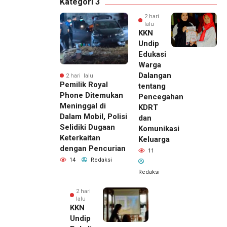
Kategori 3
2 hari
lalu
KKN
Undip
Edukasi
Warga
Dalangan
2 hari lalu
Pemilik Royal
tentang
Phone Ditemukan
Pencegahan
Meninggal di
KDRT
Dalam Mobil, Polisi
dan
Selidiki Dugaan
Komunikasi
Keterkaitan
Keluarga
dengan Pencurian
11
14
Redaksi
Redaksi
2 hari
lalu
KKN
Undip