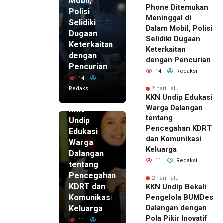
Mobil,
Phone Ditemukan
Polisi
Meninggal di
Selidiki
Dalam Mobil, Polisi
Dugaan
Selidiki Dugaan
Keterkaitan
Keterkaitan
dengan
dengan Pencurian
Pencurian
14
Redaksi
14
Redaksi
2 hari lalu
KKN Undip Edukasi
2 hari lalu
Warga Dalangan
KKN
tentang
Undip
Pencegahan KDRT
Edukasi
dan Komunikasi
Warga
Keluarga
Dalangan
11
Redaksi
tentang
Pencegahan
2 hari lalu
KDRT dan
KKN Undip Bekali
Komunikasi
Pengelola BUMDes
Dalangan dengan
Keluarga
Pola Pikir Inovatif
11