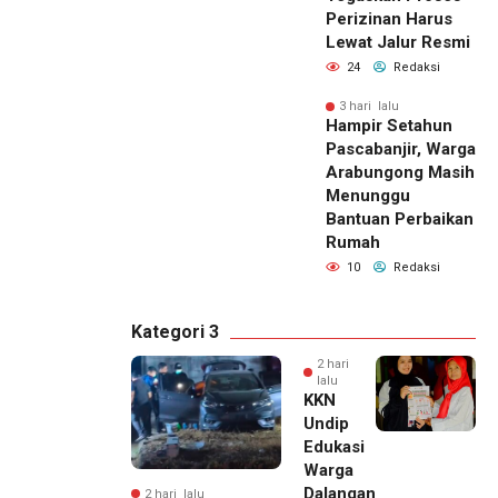
Perizinan Harus
Lewat Jalur Resmi
24
Redaksi
3 hari lalu
Hampir Setahun
Pascabanjir, Warga
Arabungong Masih
Menunggu
Bantuan Perbaikan
Rumah
10
Redaksi
Kategori 3
2 hari
lalu
KKN
Undip
Edukasi
Warga
Dalangan
2 hari lalu