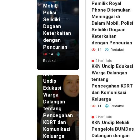
Pemilik Royal
Mobil,
Phone Ditemukan
Polisi
Meninggal di
Selidiki
Dalam Mobil, Polisi
Dugaan
Selidiki Dugaan
Keterkaitan
Keterkaitan
dengan
dengan Pencurian
Pencurian
14
Redaksi
14
Redaksi
2 hari lalu
KKN Undip Edukasi
2 hari lalu
Warga Dalangan
KKN
tentang
Undip
Pencegahan KDRT
Edukasi
dan Komunikasi
Warga
Keluarga
Dalangan
11
Redaksi
tentang
Pencegahan
2 hari lalu
KDRT dan
KKN Undip Bekali
Komunikasi
Pengelola BUMDes
Dalangan dengan
Keluarga