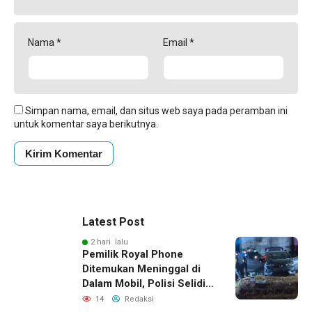
Nama
*
Email
*
Simpan nama, email, dan situs web saya pada peramban ini
untuk komentar saya berikutnya.
Latest Post
2 hari lalu
Pemilik Royal Phone
Ditemukan Meninggal di
Dalam Mobil, Polisi Selidiki
Dugaan Keterkaitan
14
Redaksi