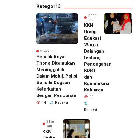
Kategori 3
2 hari
lalu
KKN
Undip
Edukasi
Warga
Dalangan
2 hari lalu
Pemilik Royal
tentang
Phone Ditemukan
Pencegahan
Meninggal di
KDRT
Dalam Mobil, Polisi
dan
Selidiki Dugaan
Komunikasi
Keterkaitan
Keluarga
dengan Pencurian
11
14
Redaksi
Redaksi
2 hari
lalu
KKN