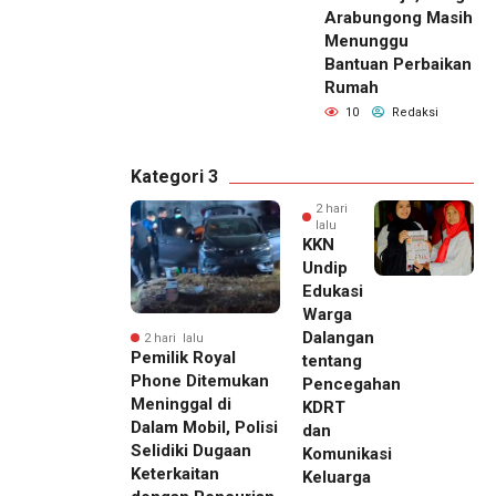
Arabungong Masih
Menunggu
Bantuan Perbaikan
Rumah
10
Redaksi
Kategori 3
2 hari
lalu
KKN
Undip
Edukasi
Warga
Dalangan
2 hari lalu
Pemilik Royal
tentang
Phone Ditemukan
Pencegahan
Meninggal di
KDRT
Dalam Mobil, Polisi
dan
Selidiki Dugaan
Komunikasi
Keterkaitan
Keluarga