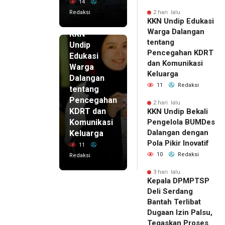
14
Redaksi
2 hari lalu
KKN Undip Edukasi
2 hari lalu
Warga Dalangan
KKN
tentang
Undip
Pencegahan KDRT
Edukasi
dan Komunikasi
Warga
Keluarga
Dalangan
11
Redaksi
tentang
Pencegahan
2 hari lalu
KDRT dan
KKN Undip Bekali
Komunikasi
Pengelola BUMDes
Dalangan dengan
Keluarga
Pola Pikir Inovatif
11
10
Redaksi
Redaksi
3 hari lalu
Kepala DPMPTSP
Deli Serdang
Bantah Terlibat
Dugaan Izin Palsu,
Tegaskan Proses