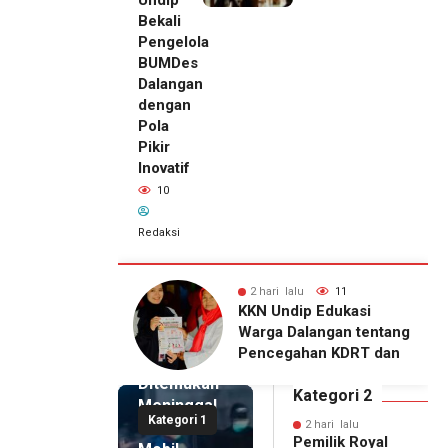
Undip
Bekali
Pengelola
BUMDes
Dalangan
dengan
Pola
Pikir
Inovatif
10
Redaksi
lu
11
2 hari lalu
10
2 hari lalu
ip Edukasi
KKN Undip Bekali
Pemilik
alangan tentang
Pengelola BUMDes
Royal
ahan KDRT dan
Dalangan dengan Pola
Phone
asi Keluarga
Pikir Inovatif
Ditemukan
Kategori 2
Meninggal
Kategori 1
di Dalam
2 hari lalu
Pemilik Royal