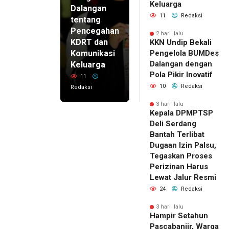
Keluarga
Dalangan
11
Redaksi
tentang
Pencegahan
2 hari lalu
KDRT dan
KKN Undip Bekali
Komunikasi
Pengelola BUMDes
Dalangan dengan
Keluarga
Pola Pikir Inovatif
11
10
Redaksi
Redaksi
3 hari lalu
Kepala DPMPTSP
Deli Serdang
Bantah Terlibat
Dugaan Izin Palsu,
Tegaskan Proses
Perizinan Harus
Lewat Jalur Resmi
24
Redaksi
3 hari lalu
Hampir Setahun
Pascabanjir, Warga