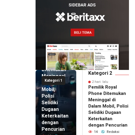
2 hari lalu
Pemilik
Royal
Phone
Ditemukan
Kategori 2
Meninggal
Kategori 1
di Dalam
2 hari lalu
Pemilik Royal
Mobil,
Phone Ditemukan
Polisi
Meninggal di
Selidiki
Dalam Mobil, Polisi
Dugaan
Selidiki Dugaan
Keterkaitan
Keterkaitan
dengan
dengan Pencurian
Pencurian
14
Redaksi