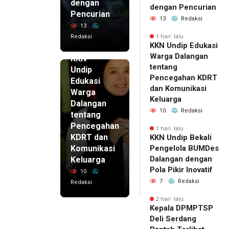
dengan
dengan Pencurian
Pencurian
13
Redaksi
13
Redaksi
1 hari lalu
KKN Undip Edukasi
1 hari lalu
Warga Dalangan
KKN
tentang
Undip
Pencegahan KDRT
Edukasi
dan Komunikasi
Warga
Keluarga
Dalangan
10
Redaksi
tentang
Pencegahan
1 hari lalu
KDRT dan
KKN Undip Bekali
Komunikasi
Pengelola BUMDes
Dalangan dengan
Keluarga
Pola Pikir Inovatif
10
7
Redaksi
Redaksi
2 hari lalu
Kepala DPMPTSP
Deli Serdang