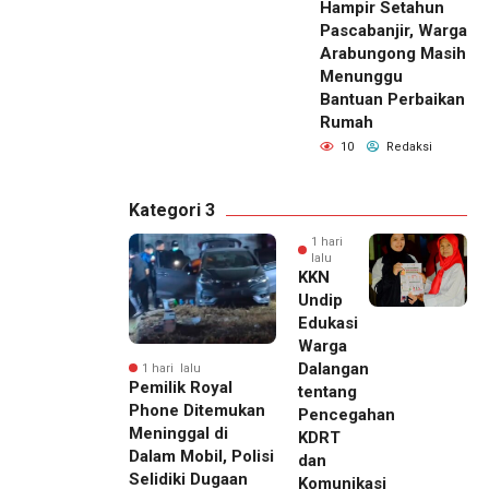
Hampir Setahun
Pascabanjir, Warga
Arabungong Masih
Menunggu
Bantuan Perbaikan
Rumah
10
Redaksi
Kategori 3
1 hari
lalu
KKN
Undip
Edukasi
Warga
Dalangan
1 hari lalu
Pemilik Royal
tentang
Phone Ditemukan
Pencegahan
Meninggal di
KDRT
Dalam Mobil, Polisi
dan
Selidiki Dugaan
Komunikasi