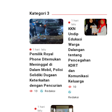
Kategori 3
1 hari
lalu
KKN
Undip
Edukasi
Warga
Dalangan
1 hari lalu
Pemilik Royal
tentang
Phone Ditemukan
Pencegahan
Meninggal di
KDRT
Dalam Mobil, Polisi
dan
Selidiki Dugaan
Komunikasi
Keterkaitan
Keluarga
dengan Pencurian
10
13
Redaksi
Redaksi
1 hari
lalu