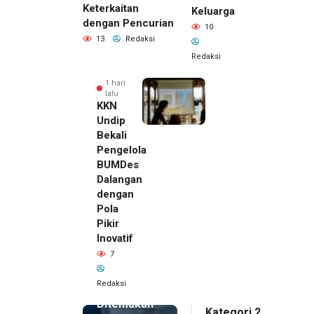
Keterkaitan
Keluarga
dengan Pencurian
10
13
Redaksi
Redaksi
1 hari
lalu
KKN
Undip
Bekali
Pengelola
BUMDes
Dalangan
dengan
Pola
Pikir
Inovatif
1 hari lalu
7
Pemilik
Royal
Redaksi
Phone
Ditemukan
Kategori 2