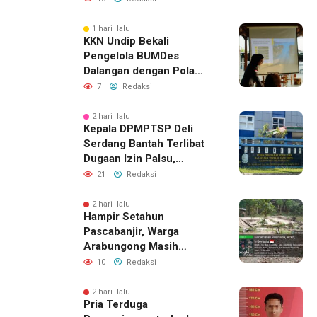
1 hari lalu
KKN Undip Bekali
Pengelola BUMDes
Dalangan dengan Pola
Pikir Inovatif
7
Redaksi
2 hari lalu
Kepala DPMPTSP Deli
Serdang Bantah Terlibat
Dugaan Izin Palsu,
Tegaskan Proses
21
Redaksi
Perizinan Harus Lewat
Jalur Resmi
2 hari lalu
Hampir Setahun
Pascabanjir, Warga
Arabungong Masih
Menunggu Bantuan
10
Redaksi
Perbaikan Rumah
2 hari lalu
Pria Terduga