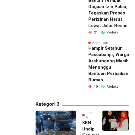
Bantah Terlibat
Dugaan Izin Palsu,
Tegaskan Proses
Perizinan Harus
Lewat Jalur Resmi
21
Redaksi
2 hari lalu
Hampir Setahun
Pascabanjir, Warga
Arabungong Masih
Menunggu
Bantuan Perbaikan
Rumah
10
Redaksi
Kategori 3
1 hari
lalu
KKN
Undip