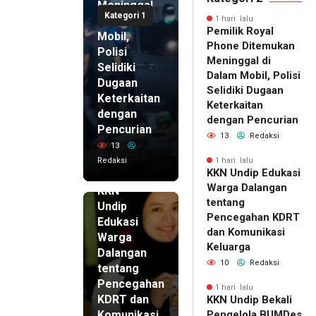
Meninggal
Kategori 1
di Dalam
1 hari lalu
Pemilik Royal
Mobil,
Phone Ditemukan
Polisi
Meninggal di
Selidiki
Dalam Mobil, Polisi
Dugaan
Selidiki Dugaan
Keterkaitan
Keterkaitan
dengan
dengan Pencurian
Pencurian
13
Redaksi
13
Redaksi
1 hari lalu
KKN Undip Edukasi
1 hari lalu
Warga Dalangan
KKN
tentang
Undip
Pencegahan KDRT
Edukasi
dan Komunikasi
Warga
Keluarga
Dalangan
10
Redaksi
tentang
Pencegahan
1 hari lalu
KDRT dan
KKN Undip Bekali
Komunikasi
Pengelola BUMDes