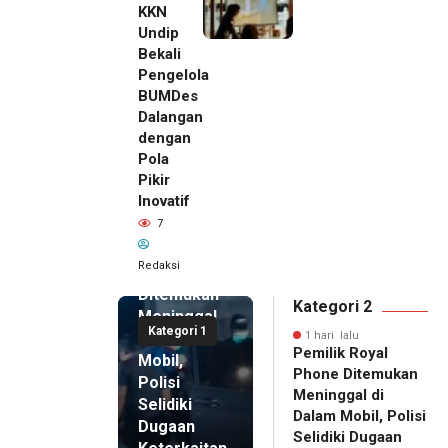
KKN
Undip
Bekali
Pengelola
BUMDes
Dalangan
dengan
Pola
Pikir
Inovatif
1 hari lalu
7
Pemilik
Royal
Redaksi
Phone
Ditemukan
Kategori 2
Meninggal
Kategori 1
di Dalam
1 hari lalu
Pemilik Royal
Mobil,
Phone Ditemukan
Polisi
Meninggal di
Selidiki
Dalam Mobil, Polisi
Dugaan
Selidiki Dugaan