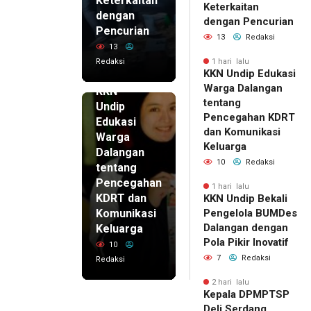
Keterkaitan
Keterkaitan
dengan
dengan Pencurian
Pencurian
13
Redaksi
13
Redaksi
1 hari lalu
KKN Undip Edukasi
1 hari lalu
Warga Dalangan
KKN
tentang
Undip
Pencegahan KDRT
Edukasi
dan Komunikasi
Warga
Keluarga
Dalangan
10
Redaksi
tentang
Pencegahan
1 hari lalu
KDRT dan
KKN Undip Bekali
Komunikasi
Pengelola BUMDes
Dalangan dengan
Keluarga
Pola Pikir Inovatif
10
7
Redaksi
Redaksi
2 hari lalu
Kepala DPMPTSP
Deli Serdang