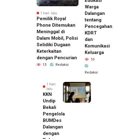
Edukasi
Warga
Dalangan
1 hari lalu
Pemilik Royal
tentang
Phone Ditemukan
Pencegahan
Meninggal di
KDRT
Dalam Mobil, Polisi
dan
Selidiki Dugaan
Komunikasi
Keterkaitan
Keluarga
dengan Pencurian
10
13
Redaksi
Redaksi
1 hari
lalu
KKN
Undip
Bekali
Pengelola
BUMDes
Dalangan
dengan