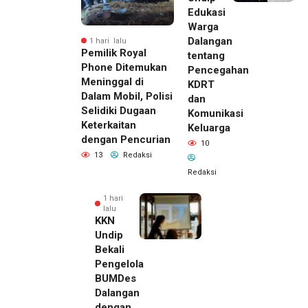
Edukasi
Warga
Dalangan
1 hari lalu
Pemilik Royal
tentang
Phone Ditemukan
Pencegahan
Meninggal di
KDRT
Dalam Mobil, Polisi
dan
Selidiki Dugaan
Komunikasi
Keterkaitan
Keluarga
dengan Pencurian
10
13
Redaksi
Redaksi
1 hari
lalu
KKN
Undip
Bekali
Pengelola
BUMDes
Dalangan
dengan