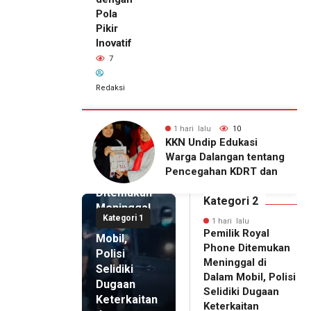
Pola
Pikir
Inovatif
7
Redaksi
lu
10
1 hari lalu
7
1 hari lalu
ip Edukasi
KKN Undip Bekali
Pemilik
alangan tentang
Pengelola BUMDes
Royal
ahan KDRT dan
Dalangan dengan Pola
Phone
asi Keluarga
Pikir Inovatif
Ditemukan
Kategori 2
Meninggal
Kategori 1
di Dalam
1 hari lalu
Pemilik Royal
Mobil,
Phone Ditemukan
Polisi
Meninggal di
Selidiki
Dalam Mobil, Polisi
Dugaan
Selidiki Dugaan
Keterkaitan
Keterkaitan