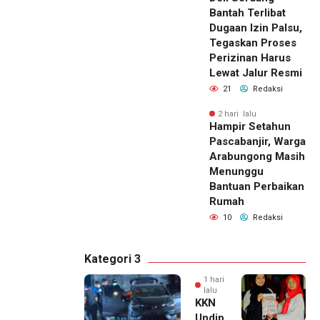
Bantah Terlibat
Dugaan Izin Palsu,
Tegaskan Proses
Perizinan Harus
Lewat Jalur Resmi
21
Redaksi
2 hari lalu
Hampir Setahun
Pascabanjir, Warga
Arabungong Masih
Menunggu
Bantuan Perbaikan
Rumah
10
Redaksi
Kategori 3
1 hari
lalu
KKN
Undip