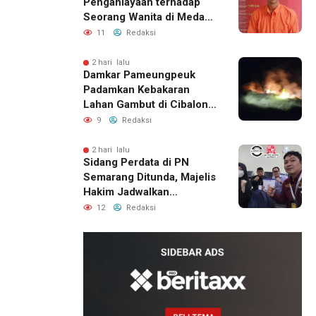
Penganiayaan terhadap
Seorang Wanita di Medan
Ditangkap Polisi
11
Redaksi
2 hari lalu
Damkar Pameungpeuk
Padamkan Kebakaran
Lahan Gambut di Cibalong,
Permukiman Warga
9
Redaksi
Berhasil Diamankan
2 hari lalu
Sidang Perdata di PN
Semarang Ditunda, Majelis
Hakim Jadwalkan
Pemanggilan Ulang BPR
12
Redaksi
Artomoro