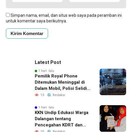
Simpan nama, email, dan situs web saya pada peramban ini
untuk komentar saya berikutnya.
Latest Post
1 hari lalu
Pemilik Royal Phone
Ditemukan Meninggal di
Dalam Mobil, Polisi Selidiki
Dugaan Keterkaitan
13
Redaksi
dengan Pencurian
1 hari lalu
KKN Undip Edukasi Warga
Dalangan tentang
Pencegahan KDRT dan
Komunikasi Keluarga
10
Redaksi