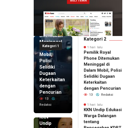
1 hari lalu
Pemilik
Royal
Phone
Ditemukan
Kategori 2
Meninggal
Kategori 1
di Dalam
1 hari lalu
Pemilik Royal
Mobil,
Phone Ditemukan
Polisi
Meninggal di
Selidiki
Dalam Mobil, Polisi
Dugaan
Selidiki Dugaan
Keterkaitan
Keterkaitan
dengan
dengan Pencurian
Pencurian
13
Redaksi
13
Redaksi
1 hari lalu
KKN Undip Edukasi
1 hari lalu
Warga Dalangan
KKN
tentang
Undip
Pencegahan KDRT