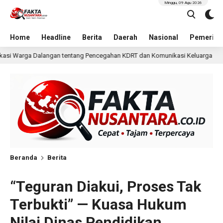
Minggu, 09 Agu 2026
Home
Headline
Berita
Daerah
Nasional
Pemerint
egahan KDRT dan Komunikasi Keluarga
KKN Undip Bekali
1 hari lalu
Beranda
Berita
“Teguran Diakui, Proses Tak
Terbukti” — Kuasa Hukum
Nilai Dinas Pendidikan