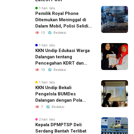
1 hari lalu
Pemilik Royal Phone
Ditemukan Meninggal di
Dalam Mobil, Polisi Selidiki
Dugaan Keterkaitan
13
Redaksi
dengan Pencurian
1 hari lalu
KKN Undip Edukasi Warga
Dalangan tentang
Pencegahan KDRT dan
Komunikasi Keluarga
10
Redaksi
1 hari lalu
KKN Undip Bekali
Pengelola BUMDes
Dalangan dengan Pola
Pikir Inovatif
7
Redaksi
2 hari lalu
Kepala DPMPTSP Deli
Serdang Bantah Terlibat