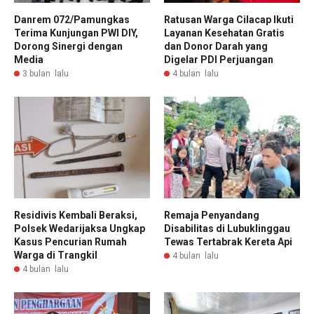
Danrem 072/Pamungkas
Ratusan Warga Cilacap Ikuti
Terima Kunjungan PWI DIY,
Layanan Kesehatan Gratis
Dorong Sinergi dengan
dan Donor Darah yang
Media
Digelar PDI Perjuangan
3 bulan lalu
4 bulan lalu
Residivis Kembali Beraksi,
Remaja Penyandang
Polsek Wedarijaksa Ungkap
Disabilitas di Lubuklinggau
Kasus Pencurian Rumah
Tewas Tertabrak Kereta Api
Warga di Trangkil
4 bulan lalu
4 bulan lalu