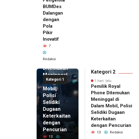
BUMDes
Dalangan
dengan
Pola
Pikir
Inovatif
1 hari lalu
7
Pemilik
Royal
Redaksi
Phone
Ditemukan
Kategori 2
Meninggal
Kategori 1
di Dalam
1 hari lalu
Pemilik Royal
Mobil,
Phone Ditemukan
Polisi
Meninggal di
Selidiki
Dalam Mobil, Polisi
Dugaan
Selidiki Dugaan
Keterkaitan
Keterkaitan
dengan
dengan Pencurian
Pencurian
13
Redaksi
13