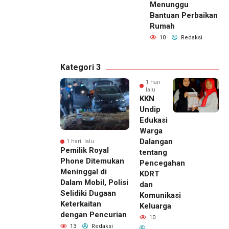
Menunggu
Bantuan Perbaikan
Rumah
10
Redaksi
Kategori 3
1 hari
lalu
KKN
Undip
Edukasi
Warga
Dalangan
1 hari lalu
Pemilik Royal
tentang
Phone Ditemukan
Pencegahan
Meninggal di
KDRT
Dalam Mobil, Polisi
dan
Selidiki Dugaan
Komunikasi
Keterkaitan
Keluarga
dengan Pencurian
10
13
Redaksi