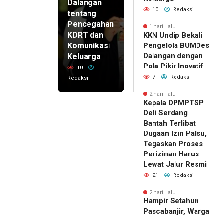
Dalangan
10
Redaksi
tentang
Pencegahan
1 hari lalu
KDRT dan
KKN Undip Bekali
Komunikasi
Pengelola BUMDes
Dalangan dengan
Keluarga
Pola Pikir Inovatif
10
7
Redaksi
Redaksi
2 hari lalu
Kepala DPMPTSP
Deli Serdang
Bantah Terlibat
Dugaan Izin Palsu,
Tegaskan Proses
Perizinan Harus
Lewat Jalur Resmi
21
Redaksi
2 hari lalu
Hampir Setahun
Pascabanjir, Warga