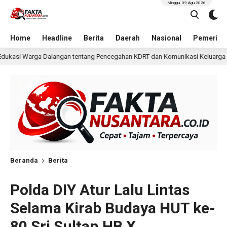
Minggu, 09 Agu 2026
Home
Headline
Berita
Daerah
Nasional
Pemerint
Pencegahan KDRT dan Komunikasi Keluarga
KKN Undip Be
1 hari lalu
Beranda
Berita
Polda DIY Atur Lalu Lintas
Selama Kirab Budaya HUT ke-
80 Sri Sultan HB X