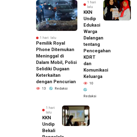
1 hari
lalu
KKN
Undip
Edukasi
Warga
Dalangan
1 hari lalu
Pemilik Royal
tentang
Phone Ditemukan
Pencegahan
Meninggal di
KDRT
Dalam Mobil, Polisi
dan
Selidiki Dugaan
Komunikasi
Keterkaitan
Keluarga
dengan Pencurian
10
13
Redaksi
Redaksi
1 hari
lalu
KKN
Undip
Bekali
Pengelola