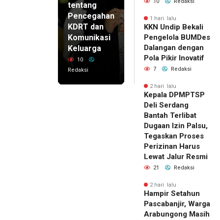
10
Redaksi
tentang
Pencegahan
1 hari lalu
KDRT dan
KKN Undip Bekali
Komunikasi
Pengelola BUMDes
Dalangan dengan
Keluarga
Pola Pikir Inovatif
10
7
Redaksi
Redaksi
2 hari lalu
Kepala DPMPTSP
Deli Serdang
Bantah Terlibat
Dugaan Izin Palsu,
Tegaskan Proses
Perizinan Harus
Lewat Jalur Resmi
21
Redaksi
2 hari lalu
Hampir Setahun
Pascabanjir, Warga
Arabungong Masih