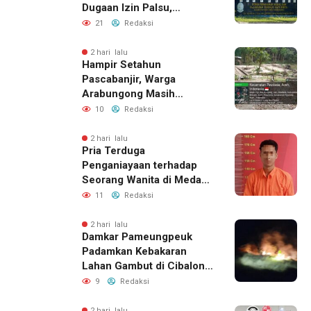
Dugaan Izin Palsu,
Tegaskan Proses
21
Redaksi
Perizinan Harus Lewat
Jalur Resmi
2 hari lalu
Hampir Setahun
Pascabanjir, Warga
Arabungong Masih
Menunggu Bantuan
10
Redaksi
Perbaikan Rumah
2 hari lalu
Pria Terduga
Penganiayaan terhadap
Seorang Wanita di Medan
Ditangkap Polisi
11
Redaksi
2 hari lalu
Damkar Pameungpeuk
Padamkan Kebakaran
Lahan Gambut di Cibalong,
Permukiman Warga
9
Redaksi
Berhasil Diamankan
2 hari lalu