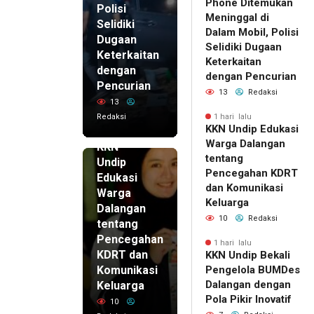
Phone Ditemukan
Polisi
Meninggal di
Selidiki
Dalam Mobil, Polisi
Dugaan
Selidiki Dugaan
Keterkaitan
Keterkaitan
dengan
dengan Pencurian
Pencurian
13
Redaksi
13
Redaksi
1 hari lalu
KKN Undip Edukasi
1 hari lalu
Warga Dalangan
KKN
tentang
Undip
Pencegahan KDRT
Edukasi
dan Komunikasi
Warga
Keluarga
Dalangan
10
Redaksi
tentang
Pencegahan
1 hari lalu
KDRT dan
KKN Undip Bekali
Komunikasi
Pengelola BUMDes
Dalangan dengan
Keluarga
Pola Pikir Inovatif
10