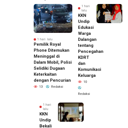
1 hari
lalu
KKN
Undip
Edukasi
Warga
Dalangan
1 hari lalu
Pemilik Royal
tentang
Phone Ditemukan
Pencegahan
Meninggal di
KDRT
Dalam Mobil, Polisi
dan
Selidiki Dugaan
Komunikasi
Keterkaitan
Keluarga
dengan Pencurian
10
13
Redaksi
Redaksi
1 hari
lalu
KKN
Undip
Bekali