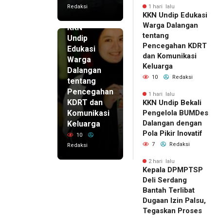
Redaksi
1 hari lalu
KKN Undip Edukasi
1 hari lalu
Warga Dalangan
KKN
tentang
Undip
Pencegahan KDRT
Edukasi
dan Komunikasi
Warga
Keluarga
Dalangan
10
Redaksi
tentang
Pencegahan
1 hari lalu
KDRT dan
KKN Undip Bekali
Komunikasi
Pengelola BUMDes
Dalangan dengan
Keluarga
Pola Pikir Inovatif
10
7
Redaksi
Redaksi
2 hari lalu
Kepala DPMPTSP
Deli Serdang
Bantah Terlibat
Dugaan Izin Palsu,
Tegaskan Proses