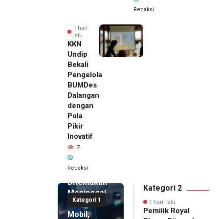
Redaksi
1 hari
lalu
KKN
Undip
Bekali
Pengelola
BUMDes
Dalangan
dengan
Pola
Pikir
Inovatif
1 hari lalu
7
Pemilik
Royal
Redaksi
Phone
Ditemukan
Kategori 2
Meninggal
Kategori 1
di Dalam
1 hari lalu
Pemilik Royal
Mobil,