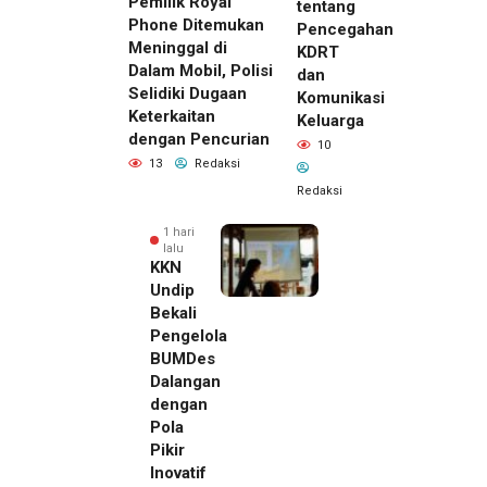
Pemilik Royal
tentang
Phone Ditemukan
Pencegahan
Meninggal di
KDRT
Dalam Mobil, Polisi
dan
Selidiki Dugaan
Komunikasi
Keterkaitan
Keluarga
dengan Pencurian
10
13
Redaksi
Redaksi
1 hari
lalu
KKN
Undip
Bekali
Pengelola
BUMDes
Dalangan
dengan
Pola
Pikir
Inovatif
1 hari lalu