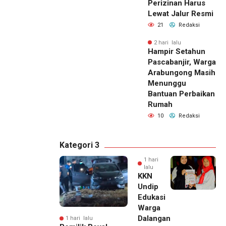
Perizinan Harus
Lewat Jalur Resmi
21
Redaksi
2 hari lalu
Hampir Setahun
Pascabanjir, Warga
Arabungong Masih
Menunggu
Bantuan Perbaikan
Rumah
10
Redaksi
Kategori 3
1 hari
lalu
KKN
Undip
Edukasi
Warga
Dalangan
1 hari lalu