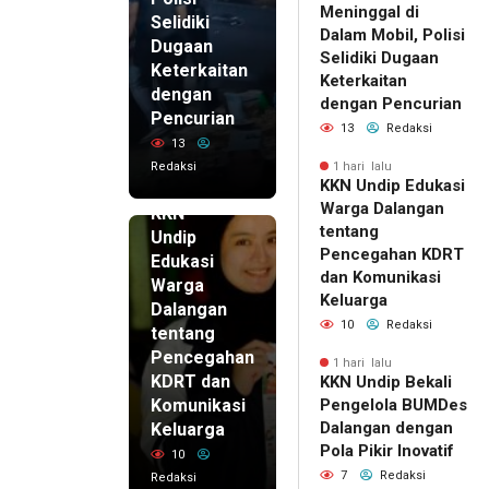
Meninggal di
Selidiki
Dalam Mobil, Polisi
Dugaan
Selidiki Dugaan
Keterkaitan
Keterkaitan
dengan
dengan Pencurian
Pencurian
13
Redaksi
13
Redaksi
1 hari lalu
KKN Undip Edukasi
1 hari lalu
Warga Dalangan
KKN
tentang
Undip
Pencegahan KDRT
Edukasi
dan Komunikasi
Warga
Keluarga
Dalangan
10
Redaksi
tentang
Pencegahan
1 hari lalu
KDRT dan
KKN Undip Bekali
Komunikasi
Pengelola BUMDes
Dalangan dengan
Keluarga
Pola Pikir Inovatif
10
7
Redaksi
Redaksi