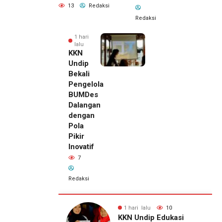
13
Redaksi
Redaksi
1 hari
lalu
KKN
Undip
Bekali
Pengelola
BUMDes
Dalangan
dengan
Pola
Pikir
Inovatif
7
Redaksi
lu
10
1 hari lalu
7
1 hari lalu
ip Edukasi
KKN Undip Bekali
Pemilik