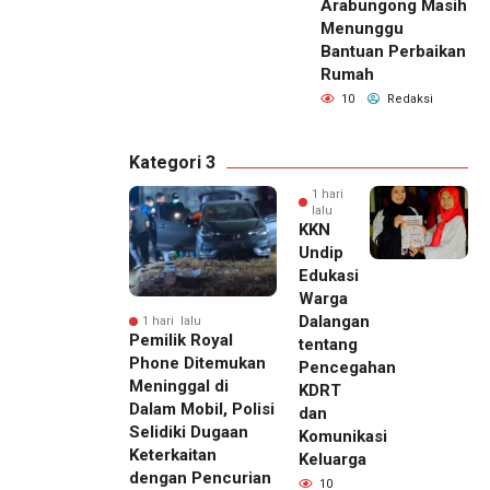
Arabungong Masih
Menunggu
Bantuan Perbaikan
Rumah
10
Redaksi
Kategori 3
1 hari
lalu
KKN
Undip
Edukasi
Warga
Dalangan
1 hari lalu
Pemilik Royal
tentang
Phone Ditemukan
Pencegahan
Meninggal di
KDRT
Dalam Mobil, Polisi
dan
Selidiki Dugaan
Komunikasi
Keterkaitan
Keluarga
dengan Pencurian
10