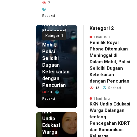
7
Pemilik
Royal
Redaksi
Phone
Ditemukan
Kategori 2
Meninggal
Kategori 1
di Dalam
1 hari lalu
Pemilik Royal
Mobil,
Phone Ditemukan
Polisi
Meninggal di
Selidiki
Dalam Mobil, Polisi
Dugaan
Selidiki Dugaan
Keterkaitan
Keterkaitan
dengan
dengan Pencurian
Pencurian
13
Redaksi
13
Redaksi
1 hari lalu
KKN Undip Edukasi
1 hari lalu
Warga Dalangan
KKN
tentang
Undip
Pencegahan KDRT
Edukasi
dan Komunikasi
Warga
Keluarga