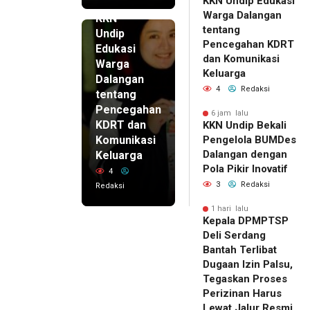
KKN Undip Edukasi
6 jam lalu
Warga Dalangan
KKN
tentang
Undip
Pencegahan KDRT
Edukasi
dan Komunikasi
Warga
Keluarga
Dalangan
4
Redaksi
tentang
Pencegahan
6 jam lalu
KDRT dan
KKN Undip Bekali
Komunikasi
Pengelola BUMDes
Dalangan dengan
Keluarga
Pola Pikir Inovatif
4
3
Redaksi
Redaksi
1 hari lalu
Kepala DPMPTSP
Deli Serdang
Bantah Terlibat
Dugaan Izin Palsu,
Tegaskan Proses
Perizinan Harus
Lewat Jalur Resmi