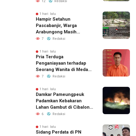
Tegaskan Proses
12
Redaksi
Perizinan Harus Lewat
Jalur Resmi
1 hari lalu
Hampir Setahun
Pascabanjir, Warga
Arabungong Masih
Menunggu Bantuan
7
Redaksi
Perbaikan Rumah
1 hari lalu
Pria Terduga
Penganiayaan terhadap
Seorang Wanita di Medan
Ditangkap Polisi
7
Redaksi
1 hari lalu
Damkar Pameungpeuk
Padamkan Kebakaran
Lahan Gambut di Cibalong,
Permukiman Warga
6
Redaksi
Berhasil Diamankan
1 hari lalu
Sidang Perdata di PN