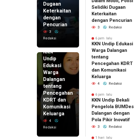
Dalam Mobil, Polisi
Dugaan
Selidiki Dugaan
Keterkaitan
Keterkaitan
dengan
dengan Pencurian
Pencurian
3
Redaksi
3
Redaksi
6 jam lalu
KKN Undip Edukasi
6 jam lalu
Warga Dalangan
KKN
tentang
Undip
Pencegahan KDRT
Edukasi
dan Komunikasi
Warga
Keluarga
Dalangan
4
Redaksi
tentang
Pencegahan
6 jam lalu
KDRT dan
KKN Undip Bekali
Komunikasi
Pengelola BUMDes
Dalangan dengan
Keluarga
Pola Pikir Inovatif
4
3
Redaksi
Redaksi
1 hari lalu