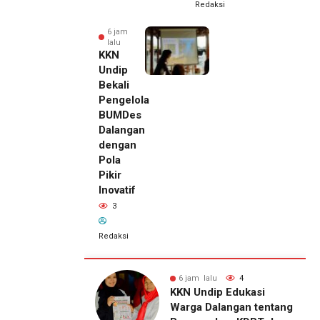
Redaksi
6 jam
lalu
KKN
Undip
Bekali
Pengelola
BUMDes
Dalangan
dengan
Pola
Pikir
Inovatif
3
Redaksi
lu
4
6 jam lalu
3
6 jam lalu
ip Edukasi
KKN Undip Bekali
Pemilik
alangan tentang
Pengelola BUMDes
Royal