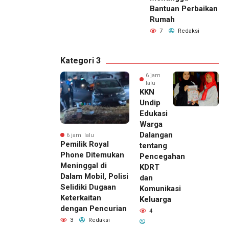
Bantuan Perbaikan
Rumah
7
Redaksi
Kategori 3
6 jam
lalu
KKN
Undip
Edukasi
Warga
Dalangan
6 jam lalu
Pemilik Royal
tentang
Phone Ditemukan
Pencegahan
Meninggal di
KDRT
Dalam Mobil, Polisi
dan
Selidiki Dugaan
Komunikasi
Keterkaitan
Keluarga
dengan Pencurian
4
3
Redaksi