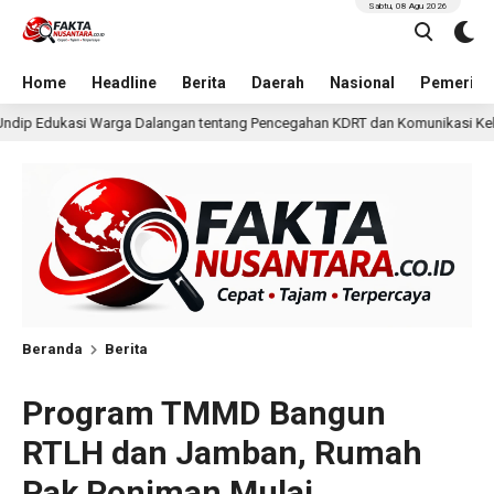
Sabtu, 08 Agu 2026
Home
Headline
Berita
Daerah
Nasional
Pemerint
ang Pencegahan KDRT dan Komunikasi Keluarga
KKN Undi
6 jam lalu
Beranda
Berita
Program TMMD Bangun
RTLH dan Jamban, Rumah
Pak Poniman Mulai