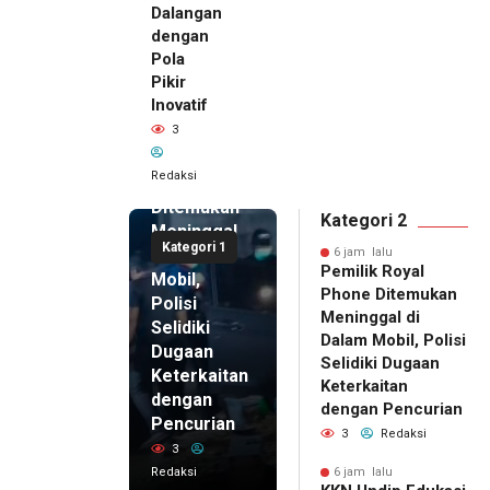
Dalangan
dengan
Pola
Pikir
Inovatif
6 jam lalu
3
Pemilik
Royal
Redaksi
Phone
Ditemukan
Kategori 2
Meninggal
Kategori 1
di Dalam
6 jam lalu
Pemilik Royal
Mobil,
Phone Ditemukan
Polisi
Meninggal di
Selidiki
Dalam Mobil, Polisi
Dugaan
Selidiki Dugaan
Keterkaitan
Keterkaitan
dengan
dengan Pencurian
Pencurian
3
Redaksi
3
Redaksi
6 jam lalu