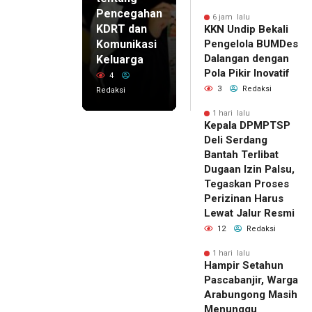
Pencegahan
6 jam lalu
KDRT dan
KKN Undip Bekali
Komunikasi
Pengelola BUMDes
Dalangan dengan
Keluarga
Pola Pikir Inovatif
4
3
Redaksi
Redaksi
1 hari lalu
Kepala DPMPTSP
Deli Serdang
Bantah Terlibat
Dugaan Izin Palsu,
Tegaskan Proses
Perizinan Harus
Lewat Jalur Resmi
12
Redaksi
1 hari lalu
Hampir Setahun
Pascabanjir, Warga
Arabungong Masih
Menunggu