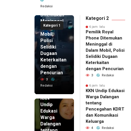
Royal
Redaksi
Phone
Ditemukan
Kategori 2
Meninggal
Kategori 1
di Dalam
6 jam lalu
Pemilik Royal
Mobil,
Phone Ditemukan
Polisi
Meninggal di
Selidiki
Dalam Mobil, Polisi
Dugaan
Selidiki Dugaan
Keterkaitan
Keterkaitan
dengan
dengan Pencurian
Pencurian
3
Redaksi
3
Redaksi
6 jam lalu
KKN Undip Edukasi
6 jam lalu
Warga Dalangan
KKN
tentang
Undip
Pencegahan KDRT
Edukasi
dan Komunikasi
Warga
Keluarga
Dalangan
4
Redaksi
tentang