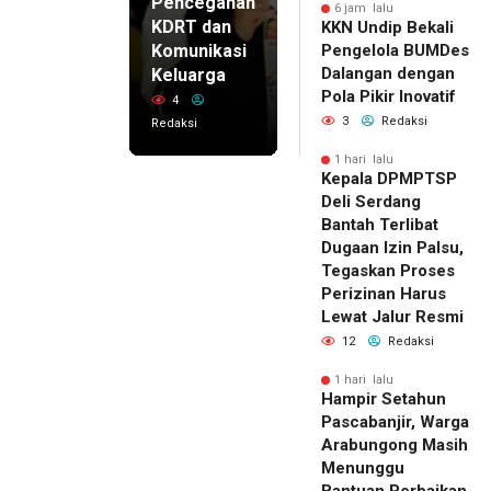
Pencegahan
6 jam lalu
KDRT dan
KKN Undip Bekali
Komunikasi
Pengelola BUMDes
Dalangan dengan
Keluarga
Pola Pikir Inovatif
4
3
Redaksi
Redaksi
1 hari lalu
Kepala DPMPTSP
Deli Serdang
Bantah Terlibat
Dugaan Izin Palsu,
Tegaskan Proses
Perizinan Harus
Lewat Jalur Resmi
12
Redaksi
1 hari lalu
Hampir Setahun
Pascabanjir, Warga
Arabungong Masih
Menunggu