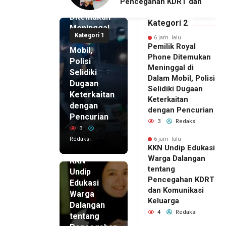
ahan KDRT dan
Dalangan dengan Pola
Phone
asi Keluarga
Pikir Inovatif
Ditemukan
Kategori 2
Meninggal
Kategori 1
di Dalam
6 jam lalu
Pemilik Royal
Mobil,
Phone Ditemukan
Polisi
Meninggal di
Selidiki
Dalam Mobil, Polisi
Dugaan
Selidiki Dugaan
Keterkaitan
Keterkaitan
dengan
dengan Pencurian
Pencurian
3
Redaksi
3
Redaksi
6 jam lalu
KKN Undip Edukasi
6 jam lalu
Warga Dalangan
KKN
tentang
Undip
Pencegahan KDRT
Edukasi
dan Komunikasi
Warga
Keluarga
Dalangan
4
Redaksi
tentang