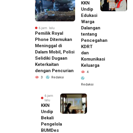
KKN
Undip
Edukasi
Warga
Dalangan
6 jam lalu
Pemilik Royal
tentang
Phone Ditemukan
Pencegahan
Meninggal di
KDRT
Dalam Mobil, Polisi
dan
Selidiki Dugaan
Komunikasi
Keterkaitan
Keluarga
dengan Pencurian
4
3
Redaksi
Redaksi
6 jam
lalu
KKN
Undip
Bekali
Pengelola
BUMDes