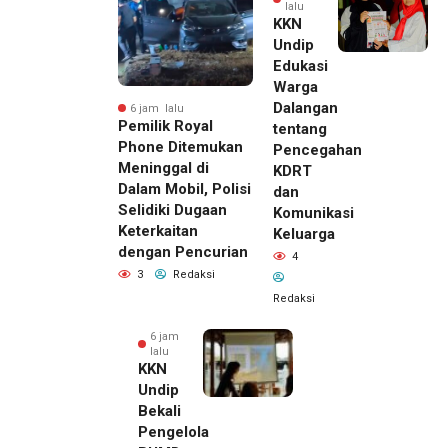
lalu
KKN
Undip
Edukasi
Warga
Dalangan
6 jam lalu
Pemilik Royal
tentang
Phone Ditemukan
Pencegahan
Meninggal di
KDRT
Dalam Mobil, Polisi
dan
Selidiki Dugaan
Komunikasi
Keterkaitan
Keluarga
dengan Pencurian
4
3
Redaksi
Redaksi
6 jam
lalu
KKN
Undip
Bekali
Pengelola