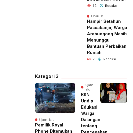
12
Redaksi
1 hari lalu
Hampir Setahun
Pascabanjir, Warga
Arabungong Masih
Menunggu
Bantuan Perbaikan
Rumah
7
Redaksi
Kategori 3
6 jam
lalu
KKN
Undip
Edukasi
Warga
Dalangan
6 jam lalu
Pemilik Royal
tentang
Phone Ditemukan
Pencegahan