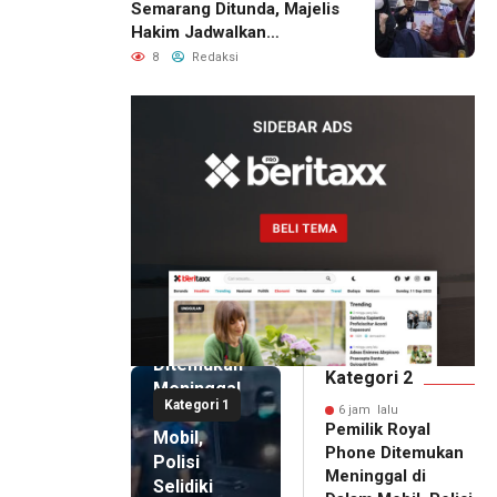
Semarang Ditunda, Majelis
Hakim Jadwalkan
Pemanggilan Ulang BPR
8
Redaksi
Artomoro
6 jam lalu
Pemilik
Royal
Phone
Ditemukan
Kategori 2
Meninggal
Kategori 1
di Dalam
6 jam lalu
Pemilik Royal
Mobil,
Phone Ditemukan
Polisi
Meninggal di
Selidiki