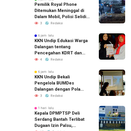
Pemilik Royal Phone
Ditemukan Meninggal di
Dalam Mobil, Polisi Selidiki
Dugaan Keterkaitan
3
Redaksi
dengan Pencurian
6 jam lalu
KKN Undip Edukasi Warga
Dalangan tentang
Pencegahan KDRT dan
Komunikasi Keluarga
4
Redaksi
6 jam lalu
KKN Undip Bekali
Pengelola BUMDes
Dalangan dengan Pola
Pikir Inovatif
3
Redaksi
1 hari lalu
Kepala DPMPTSP Deli
Serdang Bantah Terlibat
Dugaan Izin Palsu,