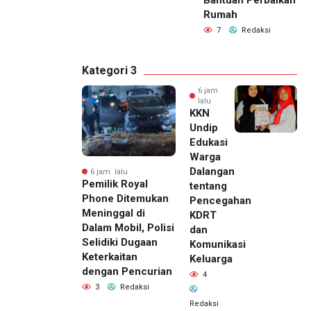
Bantuan Perbaikan
Rumah
7
Redaksi
Kategori 3
6 jam
lalu
KKN
Undip
Edukasi
Warga
Dalangan
6 jam lalu
Pemilik Royal
tentang
Phone Ditemukan
Pencegahan
Meninggal di
KDRT
Dalam Mobil, Polisi
dan
Selidiki Dugaan
Komunikasi
Keterkaitan
Keluarga
dengan Pencurian
4
3
Redaksi
Redaksi