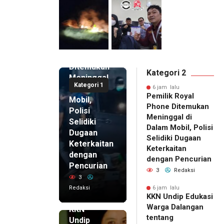
6 jam lalu
Pemilik
Royal
Phone
Ditemukan
Kategori 2
Meninggal
Kategori 1
di Dalam
6 jam lalu
Pemilik Royal
Mobil,
Phone Ditemukan
Polisi
Meninggal di
Selidiki
Dalam Mobil, Polisi
Dugaan
Selidiki Dugaan
Keterkaitan
Keterkaitan
dengan
dengan Pencurian
Pencurian
3
Redaksi
3
Redaksi
6 jam lalu
KKN Undip Edukasi
6 jam lalu
Warga Dalangan
KKN
tentang
Undip