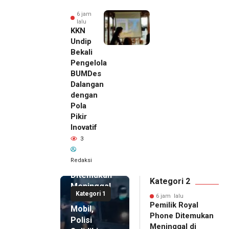
6 jam
lalu
KKN
Undip
Bekali
Pengelola
BUMDes
Dalangan
dengan
Pola
Pikir
Inovatif
6 jam lalu
3
Pemilik
Royal
Redaksi
Phone
Ditemukan
Kategori 2
Meninggal
Kategori 1
di Dalam
6 jam lalu
Pemilik Royal
Mobil,
Phone Ditemukan
Polisi
Meninggal di