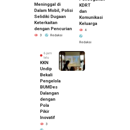
Meninggal di
KDRT
Dalam Mobil, Polisi
dan
Selidiki Dugaan
Komunikasi
Keterkaitan
Keluarga
dengan Pencurian
4
3
Redaksi
Redaksi
6 jam
lalu
KKN
Undip
Bekali
Pengelola
BUMDes
Dalangan
dengan
Pola
Pikir
Inovatif
6 jam lalu
3
Pemilik