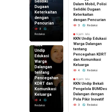
Selidiki
Dalam Mobil, Polisi
Dugaan
Selidiki Dugaan
Keterkaitan
Keterkaitan
dengan
dengan Pencurian
Pencurian
3
Redaksi
3
Redaksi
6 jam lalu
KKN Undip Edukasi
6 jam lalu
Warga Dalangan
KKN
tentang
Undip
Pencegahan KDRT
Edukasi
dan Komunikasi
Warga
Keluarga
Dalangan
4
Redaksi
tentang
Pencegahan
6 jam lalu
KDRT dan
KKN Undip Bekali
Komunikasi
Pengelola BUMDes
Dalangan dengan
Keluarga
Pola Pikir Inovatif
4
3
Redaksi
Redaksi