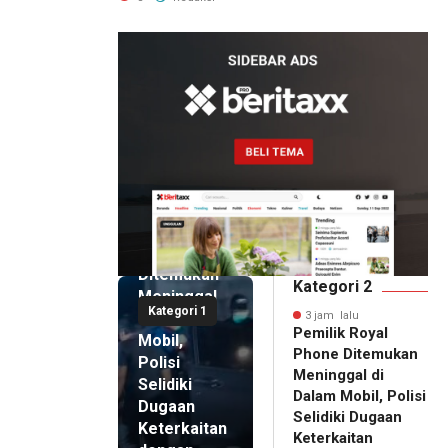
Artomoro
3 jam lalu
Pemilik
Royal
Phone
Ditemukan
Kategori 2
Meninggal
Kategori 1
di Dalam
3 jam lalu
Pemilik Royal
Mobil,
Phone Ditemukan
Polisi
Meninggal di
Selidiki
Dalam Mobil, Polisi
Dugaan
Selidiki Dugaan
Keterkaitan
Keterkaitan