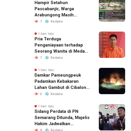
Hampir Setahun
Pascabanjir, Warga
Arabungong Masih
Menunggu Bantuan
7
Redaksi
Perbaikan Rumah
1 hari lalu
Pria Terduga
Penganiayaan terhadap
Seorang Wanita di Medan
Ditangkap Polisi
7
Redaksi
1 hari lalu
Damkar Pameungpeuk
Padamkan Kebakaran
Lahan Gambut di Cibalong,
Permukiman Warga
6
Redaksi
Berhasil Diamankan
1 hari lalu
Sidang Perdata di PN
Semarang Ditunda, Majelis
Hakim Jadwalkan
Pemanggilan Ulang BPR
8
Redaksi