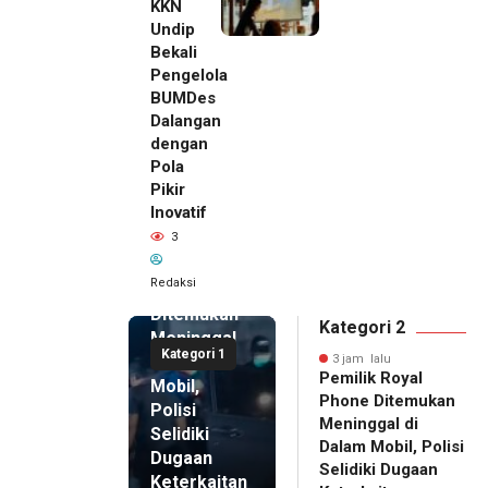
KKN
Undip
Bekali
Pengelola
BUMDes
Dalangan
dengan
Pola
Pikir
Inovatif
3 jam lalu
3
Pemilik
Royal
Redaksi
Phone
Ditemukan
Kategori 2
Meninggal
Kategori 1
di Dalam
3 jam lalu
Pemilik Royal
Mobil,
Phone Ditemukan
Polisi
Meninggal di
Selidiki
Dalam Mobil, Polisi
Dugaan
Selidiki Dugaan
Keterkaitan