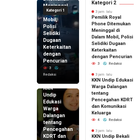
Kategori 2
Meninggal
Kategori 1
di Dalam
3 jam lalu
Pemilik Royal
Mobil,
Phone Ditemukan
Polisi
Meninggal di
Selidiki
Dalam Mobil, Polisi
Dugaan
Selidiki Dugaan
Keterkaitan
Keterkaitan
dengan
dengan Pencurian
Pencurian
3
Redaksi
3
Redaksi
3 jam lalu
KKN Undip Edukasi
3 jam lalu
Warga Dalangan
KKN
tentang
Undip
Pencegahan KDRT
Edukasi
dan Komunikasi
Warga
Keluarga
Dalangan
4
Redaksi
tentang
Pencegahan
3 jam lalu
KDRT dan
KKN Undip Bekali