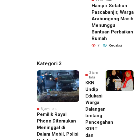
1 hari lalu
Hampir Setahun
Pascabanjir, Warga
Arabungong Masih
Menunggu
Bantuan Perbaikan
Rumah
7
Redaksi
Kategori 3
3 jam
lalu
KKN
Undip
Edukasi
Warga
Dalangan
3 jam lalu
Pemilik Royal
tentang
Phone Ditemukan
Pencegahan
Meninggal di
KDRT
Dalam Mobil, Polisi
dan