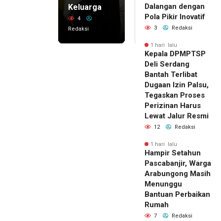
Dalangan dengan
Keluarga
Pola Pikir Inovatif
4
3
Redaksi
Redaksi
1 hari lalu
Kepala DPMPTSP
Deli Serdang
Bantah Terlibat
Dugaan Izin Palsu,
Tegaskan Proses
Perizinan Harus
Lewat Jalur Resmi
12
Redaksi
1 hari lalu
Hampir Setahun
Pascabanjir, Warga
Arabungong Masih
Menunggu
Bantuan Perbaikan
Rumah
7
Redaksi