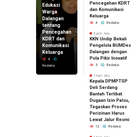
Pencegahan KDRT
Edukasi
dan Komunikasi
Warga
Keluarga
Dalangan
4
Redaksi
tentang
Pencegahan
3 jam lalu
KDRT dan
KKN Undip Bekali
Komunikasi
Pengelola BUMDes
Dalangan dengan
Keluarga
Pola Pikir Inovatif
4
3
Redaksi
Redaksi
1 hari lalu
Kepala DPMPTSP
Deli Serdang
Bantah Terlibat
Dugaan Izin Palsu,
Tegaskan Proses
Perizinan Harus
Lewat Jalur Resmi
12
Redaksi