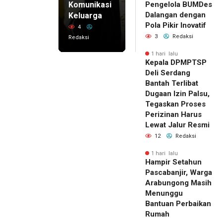
Komunikasi
Pengelola BUMDes
Dalangan dengan
Keluarga
Pola Pikir Inovatif
4
3
Redaksi
Redaksi
1 hari lalu
Kepala DPMPTSP
Deli Serdang
Bantah Terlibat
Dugaan Izin Palsu,
Tegaskan Proses
Perizinan Harus
Lewat Jalur Resmi
12
Redaksi
1 hari lalu
Hampir Setahun
Pascabanjir, Warga
Arabungong Masih
Menunggu
Bantuan Perbaikan
Rumah