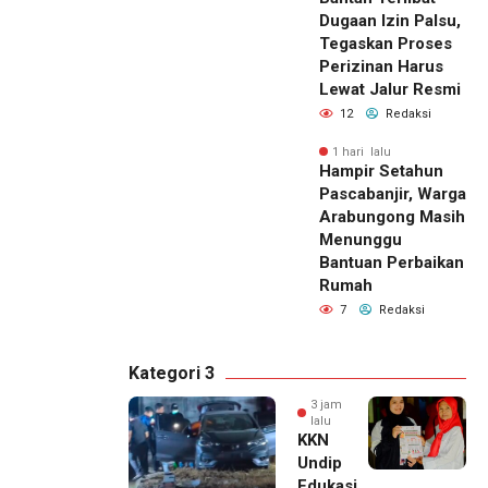
Dugaan Izin Palsu,
Tegaskan Proses
Perizinan Harus
Lewat Jalur Resmi
12
Redaksi
1 hari lalu
Hampir Setahun
Pascabanjir, Warga
Arabungong Masih
Menunggu
Bantuan Perbaikan
Rumah
7
Redaksi
Kategori 3
3 jam
lalu
KKN
Undip
Edukasi