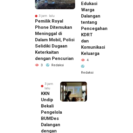
Edukasi
Warga
Dalangan
3 jam lalu
Pemilik Royal
tentang
Phone Ditemukan
Pencegahan
Meninggal di
KDRT
Dalam Mobil, Polisi
dan
Selidiki Dugaan
Komunikasi
Keterkaitan
Keluarga
dengan Pencurian
4
3
Redaksi
Redaksi
3 jam
lalu
KKN
Undip
Bekali
Pengelola
BUMDes
Dalangan
dengan