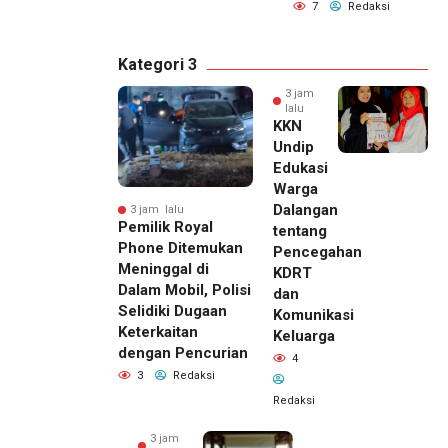
7
Redaksi
Kategori 3
3 jam
lalu
KKN
Undip
Edukasi
Warga
Dalangan
3 jam lalu
Pemilik Royal
tentang
Phone Ditemukan
Pencegahan
Meninggal di
KDRT
Dalam Mobil, Polisi
dan
Selidiki Dugaan
Komunikasi
Keterkaitan
Keluarga
dengan Pencurian
4
3
Redaksi
Redaksi
3 jam