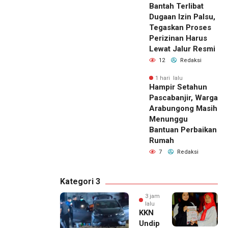
Bantah Terlibat
Dugaan Izin Palsu,
Tegaskan Proses
Perizinan Harus
Lewat Jalur Resmi
12
Redaksi
1 hari lalu
Hampir Setahun
Pascabanjir, Warga
Arabungong Masih
Menunggu
Bantuan Perbaikan
Rumah
7
Redaksi
Kategori 3
3 jam
lalu
KKN
Undip