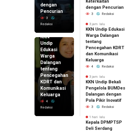
Keterkaitan
dengan
dengan Pencurian
Pencurian
3
Redaksi
3
Redaksi
3 jam lalu
KKN Undip Edukasi
3 jam lalu
Warga Dalangan
KKN
tentang
Undip
Pencegahan KDRT
Edukasi
dan Komunikasi
Warga
Keluarga
Dalangan
4
Redaksi
tentang
Pencegahan
3 jam lalu
KDRT dan
KKN Undip Bekali
Komunikasi
Pengelola BUMDes
Dalangan dengan
Keluarga
Pola Pikir Inovatif
4
3
Redaksi
Redaksi
1 hari lalu
Kepala DPMPTSP
Deli Serdang