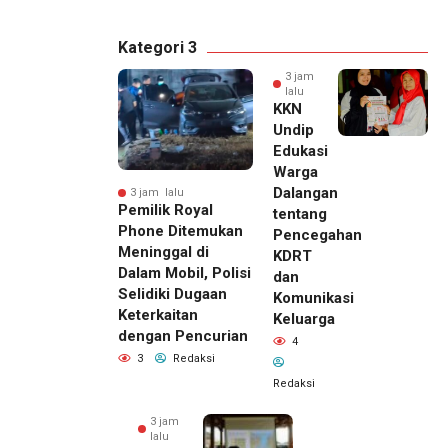
Kategori 3
3 jam
lalu
KKN
Undip
Edukasi
Warga
Dalangan
3 jam lalu
Pemilik Royal
tentang
Phone Ditemukan
Pencegahan
Meninggal di
KDRT
Dalam Mobil, Polisi
dan
Selidiki Dugaan
Komunikasi
Keterkaitan
Keluarga
dengan Pencurian
4
3
Redaksi
Redaksi
3 jam
lalu