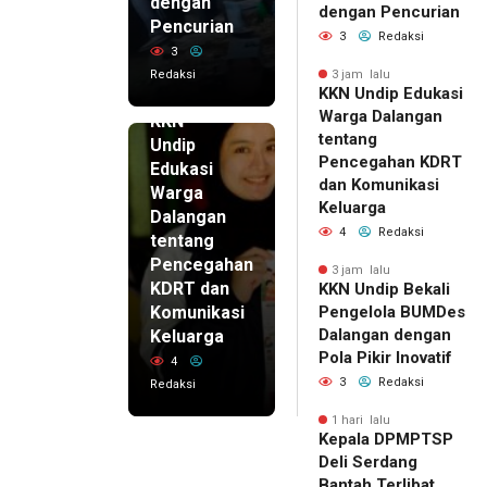
dengan
dengan Pencurian
Pencurian
3
Redaksi
3
Redaksi
3 jam lalu
KKN Undip Edukasi
3 jam lalu
Warga Dalangan
KKN
tentang
Undip
Pencegahan KDRT
Edukasi
dan Komunikasi
Warga
Keluarga
Dalangan
4
Redaksi
tentang
Pencegahan
3 jam lalu
KDRT dan
KKN Undip Bekali
Komunikasi
Pengelola BUMDes
Dalangan dengan
Keluarga
Pola Pikir Inovatif
4
3
Redaksi
Redaksi
1 hari lalu
Kepala DPMPTSP
Deli Serdang
Bantah Terlibat