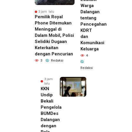
Warga
Dalangan
3 jam lalu
Pemilik Royal
tentang
Phone Ditemukan
Pencegahan
Meninggal di
KDRT
Dalam Mobil, Polisi
dan
Selidiki Dugaan
Komunikasi
Keterkaitan
Keluarga
dengan Pencurian
4
3
Redaksi
Redaksi
3 jam
lalu
KKN
Undip
Bekali
Pengelola
BUMDes
Dalangan
dengan
Pola