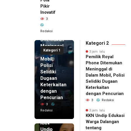
Pikir
Inovatif
3 jam lalu
3
Pemilik
Royal
Redaksi
Phone
Ditemukan
Kategori 2
Meninggal
Kategori 1
di Dalam
3 jam lalu
Pemilik Royal
Mobil,
Phone Ditemukan
Polisi
Meninggal di
Selidiki
Dalam Mobil, Polisi
Dugaan
Selidiki Dugaan
Keterkaitan
Keterkaitan
dengan
dengan Pencurian
Pencurian
3
Redaksi
3
Redaksi
3 jam lalu
KKN Undip Edukasi
3 jam lalu
Warga Dalangan
KKN
tentang
Undip