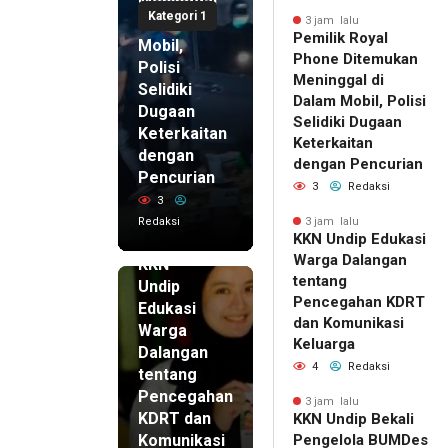
Meninggal
Kategori 1
di Dalam
3 jam lalu
Pemilik Royal
Mobil,
Phone Ditemukan
Polisi
Meninggal di
Selidiki
Dalam Mobil, Polisi
Dugaan
Selidiki Dugaan
Keterkaitan
Keterkaitan
dengan
dengan Pencurian
Pencurian
3
Redaksi
3
Redaksi
3 jam lalu
KKN Undip Edukasi
3 jam lalu
Warga Dalangan
KKN
tentang
Undip
Pencegahan KDRT
Edukasi
dan Komunikasi
Warga
Keluarga
Dalangan
4
Redaksi
tentang
Pencegahan
3 jam lalu
KDRT dan
KKN Undip Bekali
Komunikasi
Pengelola BUMDes