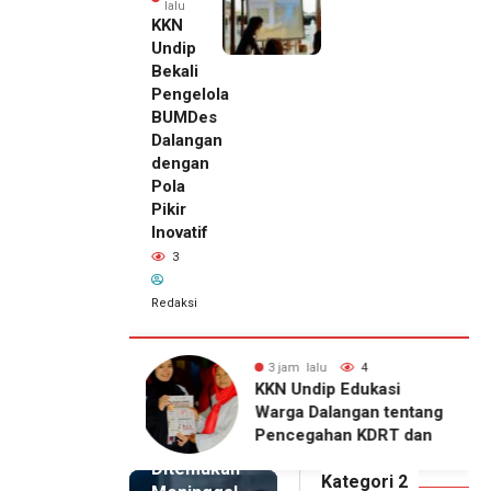
lalu
KKN
Undip
Bekali
Pengelola
BUMDes
Dalangan
dengan
Pola
Pikir
Inovatif
3
Redaksi
lu
4
3 jam lalu
3
3 jam lalu
ip Edukasi
KKN Undip Bekali
Pemilik
alangan tentang
Pengelola BUMDes
Royal
ahan KDRT dan
Dalangan dengan Pola
Phone
asi Keluarga
Pikir Inovatif
Ditemukan
Kategori 2