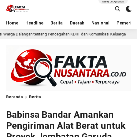
Sabtu, 08 Agu 2026
Home
Headline
Berita
Daerah
Nasional
Pemerint
gahan KDRT dan Komunikasi Keluarga
KKN Undip Bekali P
3 jam lalu
Beranda
Berita
Babinsa Bandar Amankan
Pengiriman Alat Berat untuk
Proyek Jembatan Garuda