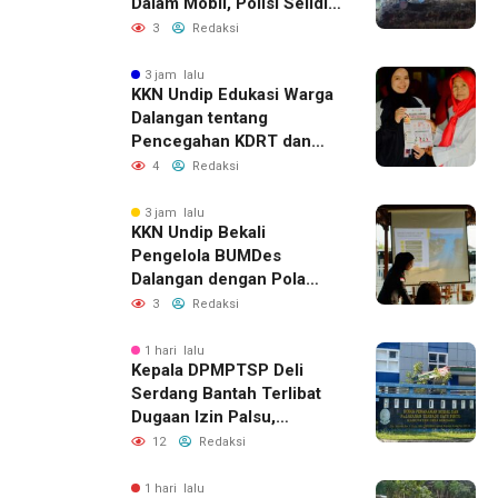
Dalam Mobil, Polisi Selidiki
Dugaan Keterkaitan
3
Redaksi
dengan Pencurian
3 jam lalu
KKN Undip Edukasi Warga
Dalangan tentang
Pencegahan KDRT dan
Komunikasi Keluarga
4
Redaksi
3 jam lalu
KKN Undip Bekali
Pengelola BUMDes
Dalangan dengan Pola
Pikir Inovatif
3
Redaksi
1 hari lalu
Kepala DPMPTSP Deli
Serdang Bantah Terlibat
Dugaan Izin Palsu,
Tegaskan Proses
12
Redaksi
Perizinan Harus Lewat
Jalur Resmi
1 hari lalu