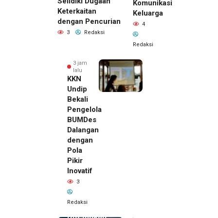
Selidiki Dugaan
Komunikasi
Keterkaitan
Keluarga
dengan Pencurian
4
3
Redaksi
Redaksi
3 jam
lalu
KKN
Undip
Bekali
Pengelola
BUMDes
Dalangan
dengan
Pola
Pikir
Inovatif
3 jam lalu
3
Pemilik
Royal
Redaksi
Phone
Ditemukan