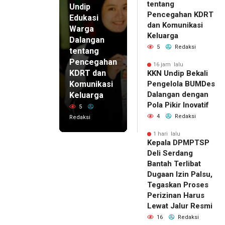
tentang
Undip
Pencegahan KDRT
Edukasi
dan Komunikasi
Warga
Keluarga
Dalangan
5
Redaksi
tentang
Pencegahan
16 jam lalu
KDRT dan
KKN Undip Bekali
Komunikasi
Pengelola BUMDes
Dalangan dengan
Keluarga
Pola Pikir Inovatif
5
4
Redaksi
Redaksi
1 hari lalu
Kepala DPMPTSP
Deli Serdang
Bantah Terlibat
Dugaan Izin Palsu,
Tegaskan Proses
Perizinan Harus
Lewat Jalur Resmi
16
Redaksi