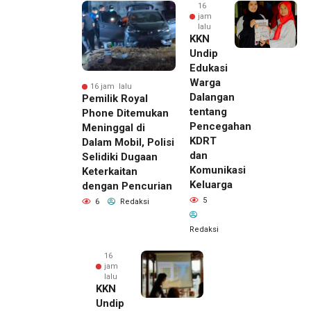
16
jam
lalu
KKN
Undip
Edukasi
Warga
16 jam lalu
Dalangan
Pemilik Royal
tentang
Phone Ditemukan
Pencegahan
Meninggal di
KDRT
Dalam Mobil, Polisi
dan
Selidiki Dugaan
Komunikasi
Keterkaitan
Keluarga
dengan Pencurian
5
6
Redaksi
Redaksi
16
jam
lalu
KKN
Undip