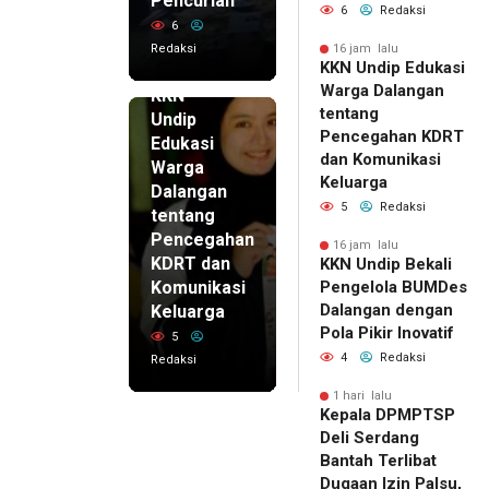
Pencurian
6
Redaksi
6
Redaksi
16 jam lalu
KKN Undip Edukasi
16 jam lalu
Warga Dalangan
KKN
tentang
Undip
Pencegahan KDRT
Edukasi
dan Komunikasi
Warga
Keluarga
Dalangan
5
Redaksi
tentang
Pencegahan
16 jam lalu
KDRT dan
KKN Undip Bekali
Komunikasi
Pengelola BUMDes
Dalangan dengan
Keluarga
Pola Pikir Inovatif
5
4
Redaksi
Redaksi
1 hari lalu
Kepala DPMPTSP
Deli Serdang
Bantah Terlibat
Dugaan Izin Palsu,