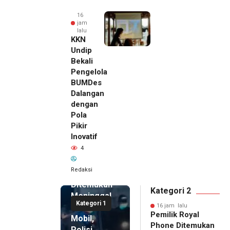
16
jam
lalu
KKN
Undip
Bekali
Pengelola
BUMDes
Dalangan
dengan
Pola
Pikir
Inovatif
16 jam lalu
4
Pemilik
Royal
Redaksi
Phone
Ditemukan
Kategori 2
Meninggal
Kategori 1
di Dalam
16 jam lalu
Pemilik Royal
Mobil,
Phone Ditemukan
Polisi