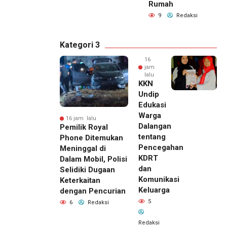
Rumah
9
Redaksi
Kategori 3
16
jam
lalu
KKN
Undip
Edukasi
Warga
16 jam lalu
Dalangan
Pemilik Royal
tentang
Phone Ditemukan
Pencegahan
Meninggal di
KDRT
Dalam Mobil, Polisi
dan
Selidiki Dugaan
Komunikasi
Keterkaitan
Keluarga
dengan Pencurian
5
6
Redaksi
Redaksi