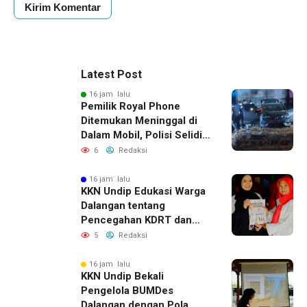
Latest Post
16 jam lalu
Pemilik Royal Phone
Ditemukan Meninggal di
Dalam Mobil, Polisi Selidiki
Dugaan Keterkaitan
6
Redaksi
dengan Pencurian
16 jam lalu
KKN Undip Edukasi Warga
Dalangan tentang
Pencegahan KDRT dan
Komunikasi Keluarga
5
Redaksi
16 jam lalu
KKN Undip Bekali
Pengelola BUMDes
Dalangan dengan Pola