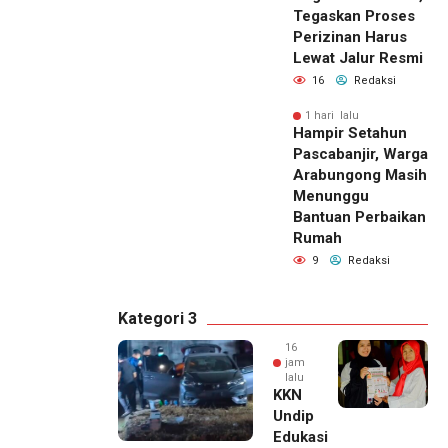
Tegaskan Proses
Perizinan Harus
Lewat Jalur Resmi
16
Redaksi
1 hari lalu
Hampir Setahun
Pascabanjir, Warga
Arabungong Masih
Menunggu
Bantuan Perbaikan
Rumah
9
Redaksi
Kategori 3
16
jam
lalu
KKN
Undip
Edukasi