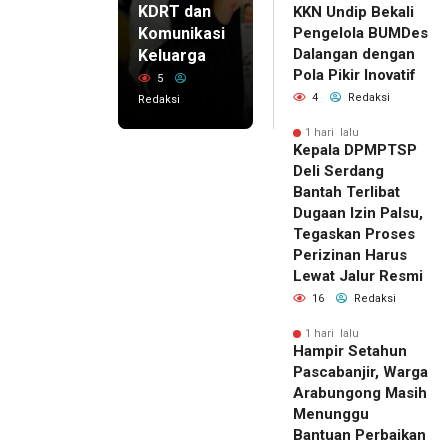
KDRT dan
KKN Undip Bekali
Komunikasi
Pengelola BUMDes
Dalangan dengan
Keluarga
Pola Pikir Inovatif
5
4
Redaksi
Redaksi
1 hari lalu
Kepala DPMPTSP
Deli Serdang
Bantah Terlibat
Dugaan Izin Palsu,
Tegaskan Proses
Perizinan Harus
Lewat Jalur Resmi
16
Redaksi
1 hari lalu
Hampir Setahun
Pascabanjir, Warga
Arabungong Masih
Menunggu
Bantuan Perbaikan