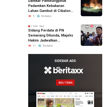
Damkar Pameungpeuk
Padamkan Kebakaran
Lahan Gambut di Cibalong,
Permukiman Warga
9
Redaksi
Berhasil Diamankan
1 hari lalu
Sidang Perdata di PN
Semarang Ditunda, Majelis
Hakim Jadwalkan
Pemanggilan Ulang BPR
11
Redaksi
Artomoro
16 jam lalu
Pemilik
Royal
Phone