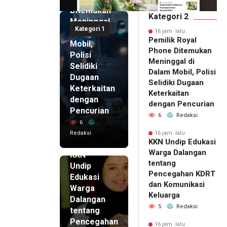
Ditemukan
Kategori 2
Meninggal
Kategori 1
di Dalam
16 jam lalu
Pemilik Royal
Mobil,
Phone Ditemukan
Polisi
Meninggal di
Selidiki
Dalam Mobil, Polisi
Dugaan
Selidiki Dugaan
Keterkaitan
Keterkaitan
dengan
dengan Pencurian
Pencurian
6
Redaksi
6
Redaksi
16 jam lalu
KKN Undip Edukasi
16 jam lalu
Warga Dalangan
KKN
tentang
Undip
Pencegahan KDRT
Edukasi
dan Komunikasi
Warga
Keluarga
Dalangan
5
Redaksi
tentang
Pencegahan
16 jam lalu