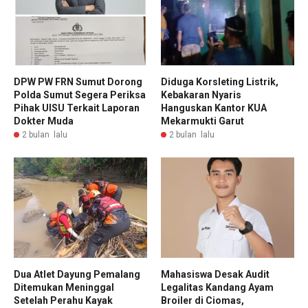
DPW PW FRN Sumut Dorong
Diduga Korsleting Listrik,
Polda Sumut Segera Periksa
Kebakaran Nyaris
Pihak UISU Terkait Laporan
Hanguskan Kantor KUA
Dokter Muda
Mekarmukti Garut
2 bulan lalu
2 bulan lalu
Dua Atlet Dayung Pemalang
Mahasiswa Desak Audit
Ditemukan Meninggal
Legalitas Kandang Ayam
Setelah Perahu Kayak
Broiler di Ciomas,