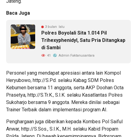
Jateng.
Baca Juga
3 bulan lalu
Polres Boyolali Sita 1.014 Pil
Trihexyphenidyl, Satu Pria Ditangkap
di Sambi
41
Admin Faktanusantara
Personel yang mendapat apresiasi antara lain Kompol
Heryubowo, http://S.Pd. selaku Kabag SDM Polres
Kebumen bersama 11 anggota, serta AKP Doohan Octa
Prasetya, http://S.Tr.K., S.I.K. selaku Kasatlantas Polres
Sukoharjo bersama 9 anggota. Mereka dinilai sebagai
Trainer Terbaik dalam implementasi program AI.
Penghargaan juga diberikan kepada Kombes Pol Saiful
Anwar, http://S.Sos., S.I.K., M.H. selaku Kabid Propam
Polda Jateng. Di bawah kepemimpinannya, Bidpropam