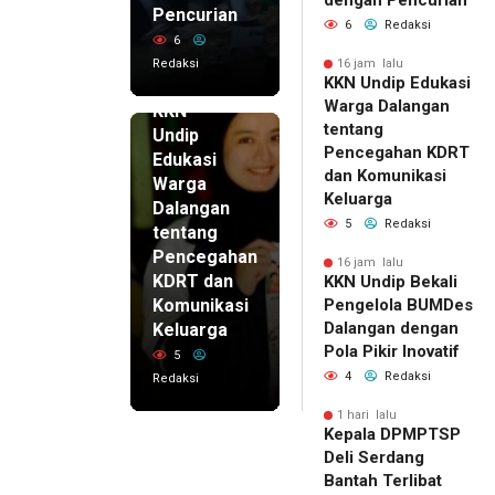
dengan Pencurian
Pencurian
6
Redaksi
6
Redaksi
16 jam lalu
KKN Undip Edukasi
16 jam lalu
Warga Dalangan
KKN
tentang
Undip
Pencegahan KDRT
Edukasi
dan Komunikasi
Warga
Keluarga
Dalangan
5
Redaksi
tentang
Pencegahan
16 jam lalu
KDRT dan
KKN Undip Bekali
Komunikasi
Pengelola BUMDes
Dalangan dengan
Keluarga
Pola Pikir Inovatif
5
4
Redaksi
Redaksi
1 hari lalu
Kepala DPMPTSP
Deli Serdang
Bantah Terlibat