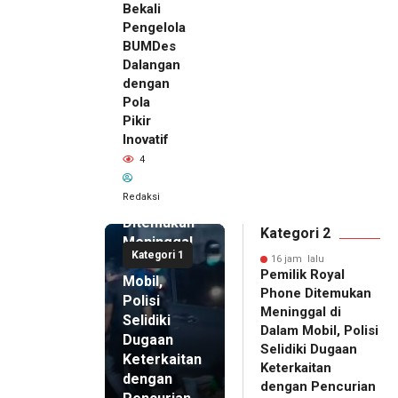
Bekali
Pengelola
BUMDes
Dalangan
dengan
Pola
Pikir
Inovatif
16 jam lalu
4
Pemilik
Royal
Redaksi
Phone
Ditemukan
Kategori 2
Meninggal
Kategori 1
di Dalam
16 jam lalu
Pemilik Royal
Mobil,
Phone Ditemukan
Polisi
Meninggal di
Selidiki
Dalam Mobil, Polisi
Dugaan
Selidiki Dugaan
Keterkaitan
Keterkaitan
dengan
dengan Pencurian