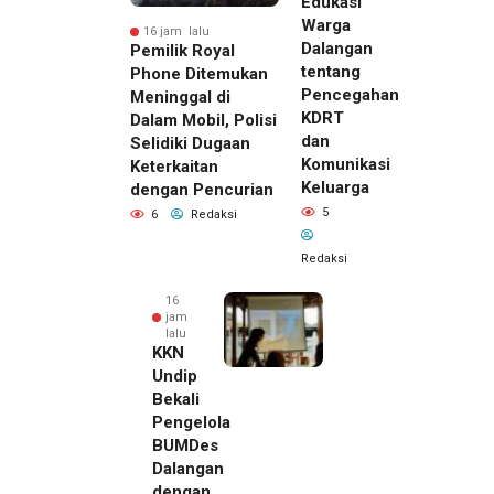
Edukasi
Warga
16 jam lalu
Dalangan
Pemilik Royal
tentang
Phone Ditemukan
Pencegahan
Meninggal di
KDRT
Dalam Mobil, Polisi
dan
Selidiki Dugaan
Komunikasi
Keterkaitan
Keluarga
dengan Pencurian
5
6
Redaksi
Redaksi
16
jam
lalu
KKN
Undip
Bekali
Pengelola
BUMDes
Dalangan
dengan