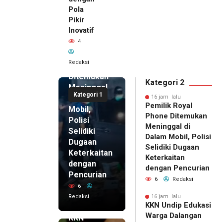
Pola
Pikir
Inovatif
16 jam lalu
4
Pemilik
Royal
Redaksi
Phone
Ditemukan
Kategori 2
Meninggal
Kategori 1
di Dalam
16 jam lalu
Pemilik Royal
Mobil,
Phone Ditemukan
Polisi
Meninggal di
Selidiki
Dalam Mobil, Polisi
Dugaan
Selidiki Dugaan
Keterkaitan
Keterkaitan
dengan
dengan Pencurian
Pencurian
6
Redaksi
6
Redaksi
16 jam lalu
KKN Undip Edukasi
16 jam lalu
Warga Dalangan
KKN