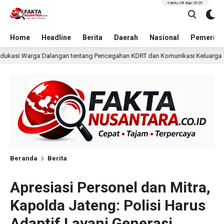
Sabtu, 08 Agu 2026
Home
Headline
Berita
Daerah
Nasional
Pemerint
g Pencegahan KDRT dan Komunikasi Keluarga
KKN Undip
16 jam lalu
Beranda
Berita
Apresiasi Personel dan Mitra,
Kapolda Jateng: Polisi Harus
Adaptif Layani Generasi