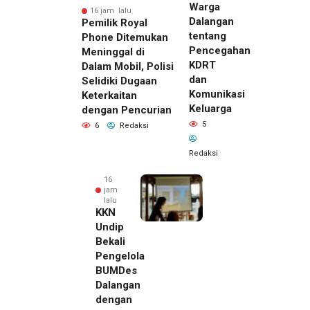
Warga
16 jam lalu
Dalangan
Pemilik Royal
tentang
Phone Ditemukan
Pencegahan
Meninggal di
KDRT
Dalam Mobil, Polisi
dan
Selidiki Dugaan
Komunikasi
Keterkaitan
Keluarga
dengan Pencurian
5
6
Redaksi
Redaksi
16
jam
lalu
KKN
Undip
Bekali
Pengelola
BUMDes
Dalangan
dengan