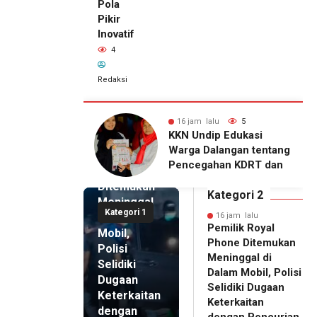
Pola
Pikir
Inovatif
4
Redaksi
alu
5
16 jam lalu
4
16 jam lalu
ip Edukasi
KKN Undip Bekali
Pemilik
alangan tentang
Pengelola BUMDes
Royal
ahan KDRT dan
Dalangan dengan Pola
Phone
asi Keluarga
Pikir Inovatif
Ditemukan
Kategori 2
Meninggal
Kategori 1
di Dalam
16 jam lalu
Pemilik Royal
Mobil,
Phone Ditemukan
Polisi
Meninggal di
Selidiki
Dalam Mobil, Polisi
Dugaan
Selidiki Dugaan
Keterkaitan
Keterkaitan
dengan