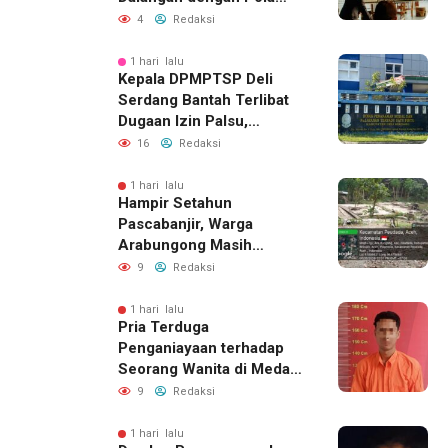
Pikir Inovatif
4
Redaksi
1 hari lalu
Kepala DPMPTSP Deli
Serdang Bantah Terlibat
Dugaan Izin Palsu,
Tegaskan Proses
16
Redaksi
Perizinan Harus Lewat
Jalur Resmi
1 hari lalu
Hampir Setahun
Pascabanjir, Warga
Arabungong Masih
Menunggu Bantuan
9
Redaksi
Perbaikan Rumah
1 hari lalu
Pria Terduga
Penganiayaan terhadap
Seorang Wanita di Medan
Ditangkap Polisi
9
Redaksi
1 hari lalu