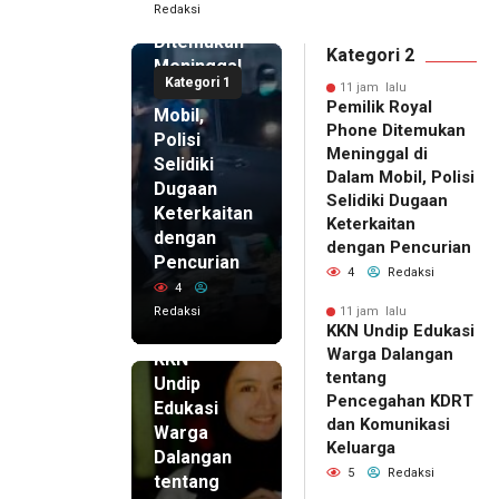
Redaksi
Phone
Ditemukan
Kategori 2
Meninggal
Kategori 1
di Dalam
11 jam lalu
Pemilik Royal
Mobil,
Phone Ditemukan
Polisi
Meninggal di
Selidiki
Dalam Mobil, Polisi
Dugaan
Selidiki Dugaan
Keterkaitan
Keterkaitan
dengan
dengan Pencurian
Pencurian
4
Redaksi
4
Redaksi
11 jam lalu
KKN Undip Edukasi
11 jam lalu
Warga Dalangan
KKN
tentang
Undip
Pencegahan KDRT
Edukasi
dan Komunikasi
Warga
Keluarga
Dalangan
5
Redaksi
tentang