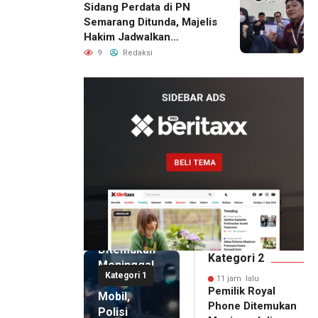
Sidang Perdata di PN
Semarang Ditunda, Majelis
Hakim Jadwalkan
Pemanggilan Ulang BPR
9
Redaksi
Artomoro
11 jam lalu
Pemilik
Royal
Phone
Ditemukan
Kategori 2
Meninggal
Kategori 1
di Dalam
11 jam lalu
Pemilik Royal
Mobil,
Phone Ditemukan
Polisi