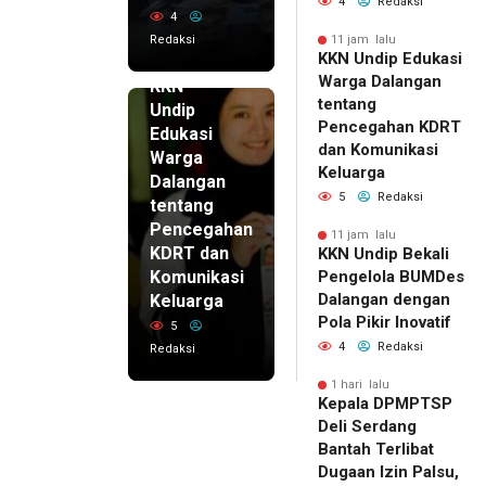
4
Redaksi
4
Redaksi
11 jam lalu
KKN Undip Edukasi
11 jam lalu
Warga Dalangan
KKN
tentang
Undip
Pencegahan KDRT
Edukasi
dan Komunikasi
Warga
Keluarga
Dalangan
5
Redaksi
tentang
Pencegahan
11 jam lalu
KDRT dan
KKN Undip Bekali
Komunikasi
Pengelola BUMDes
Dalangan dengan
Keluarga
Pola Pikir Inovatif
5
4
Redaksi
Redaksi
1 hari lalu
Kepala DPMPTSP
Deli Serdang
Bantah Terlibat
Dugaan Izin Palsu,