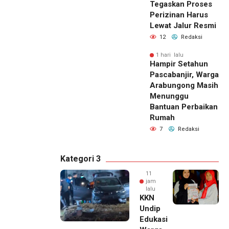
Tegaskan Proses
Perizinan Harus
Lewat Jalur Resmi
12
Redaksi
1 hari lalu
Hampir Setahun
Pascabanjir, Warga
Arabungong Masih
Menunggu
Bantuan Perbaikan
Rumah
7
Redaksi
Kategori 3
11
jam
lalu
KKN
Undip
Edukasi