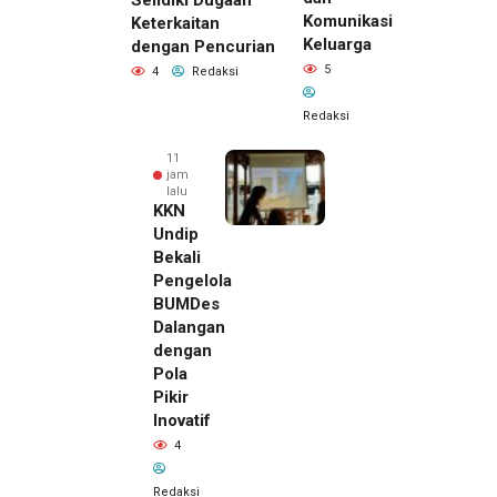
Selidiki Dugaan
Komunikasi
Keterkaitan
Keluarga
dengan Pencurian
5
4
Redaksi
Redaksi
11
jam
lalu
KKN
Undip
Bekali
Pengelola
BUMDes
Dalangan
dengan
Pola
Pikir
Inovatif
4
Redaksi