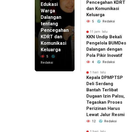
Pencegahan KDRT
Edukasi
dan Komunikasi
Warga
Keluarga
Dalangan
5
Redaksi
tentang
Pencegahan
11 jam lalu
KDRT dan
KKN Undip Bekali
Komunikasi
Pengelola BUMDes
Dalangan dengan
Keluarga
Pola Pikir Inovatif
5
4
Redaksi
Redaksi
1 hari lalu
Kepala DPMPTSP
Deli Serdang
Bantah Terlibat
Dugaan Izin Palsu,
Tegaskan Proses
Perizinan Harus
Lewat Jalur Resmi
12
Redaksi
1 hari lalu