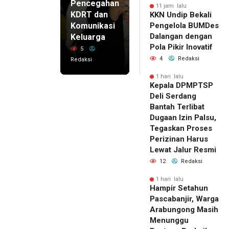
Pencegahan
11 jam lalu
KDRT dan
KKN Undip Bekali
Komunikasi
Pengelola BUMDes
Dalangan dengan
Keluarga
Pola Pikir Inovatif
5
4
Redaksi
Redaksi
1 hari lalu
Kepala DPMPTSP
Deli Serdang
Bantah Terlibat
Dugaan Izin Palsu,
Tegaskan Proses
Perizinan Harus
Lewat Jalur Resmi
12
Redaksi
1 hari lalu
Hampir Setahun
Pascabanjir, Warga
Arabungong Masih
Menunggu