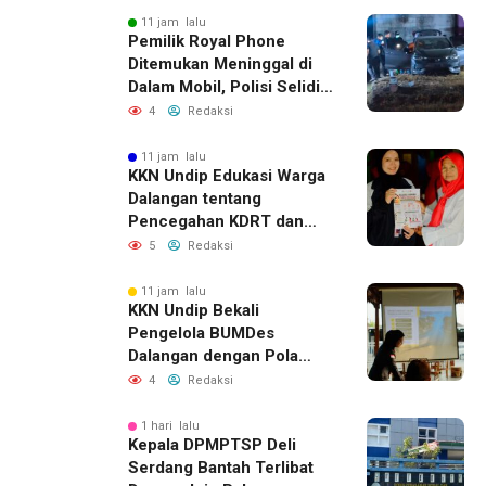
11 jam lalu
Pemilik Royal Phone
Ditemukan Meninggal di
Dalam Mobil, Polisi Selidiki
Dugaan Keterkaitan
4
Redaksi
dengan Pencurian
11 jam lalu
KKN Undip Edukasi Warga
Dalangan tentang
Pencegahan KDRT dan
Komunikasi Keluarga
5
Redaksi
11 jam lalu
KKN Undip Bekali
Pengelola BUMDes
Dalangan dengan Pola
Pikir Inovatif
4
Redaksi
1 hari lalu
Kepala DPMPTSP Deli
Serdang Bantah Terlibat