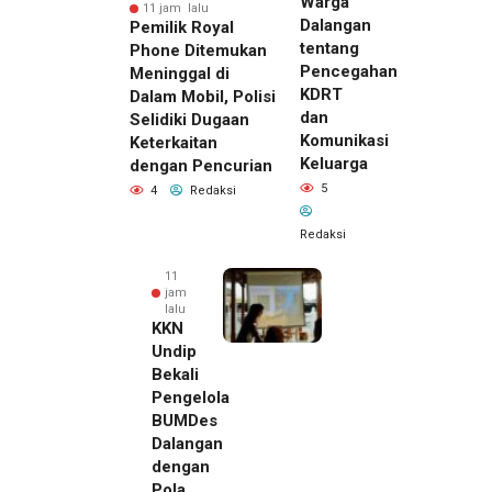
Warga
11 jam lalu
Dalangan
Pemilik Royal
tentang
Phone Ditemukan
Pencegahan
Meninggal di
KDRT
Dalam Mobil, Polisi
dan
Selidiki Dugaan
Komunikasi
Keterkaitan
Keluarga
dengan Pencurian
5
4
Redaksi
Redaksi
11
jam
lalu
KKN
Undip
Bekali
Pengelola
BUMDes
Dalangan
dengan
Pola