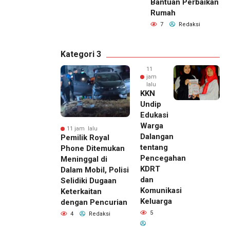
Bantuan Perbaikan
Rumah
7
Redaksi
Kategori 3
11
jam
lalu
KKN
Undip
Edukasi
Warga
11 jam lalu
Dalangan
Pemilik Royal
tentang
Phone Ditemukan
Pencegahan
Meninggal di
KDRT
Dalam Mobil, Polisi
dan
Selidiki Dugaan
Komunikasi
Keterkaitan
Keluarga
dengan Pencurian
5
4
Redaksi