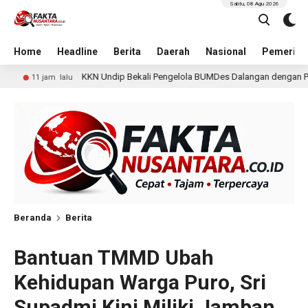
Sabtu, 08 Agu 2026
Home
Headline
Berita
Daerah
Nasional
Pemerint
ekali Pengelola BUMDes Dalangan dengan Pola Pikir Inovatif
1 hari l
Beranda
Berita
Bantuan TMMD Ubah
Kehidupan Warga Puro, Sri
Supadmi Kini Miliki Jamban