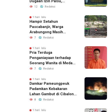
Dugaan Izin Palsu,
Tegaskan Proses
12
Redaksi
Perizinan Harus Lewat
Jalur Resmi
1 hari lalu
Hampir Setahun
Pascabanjir, Warga
Arabungong Masih
Menunggu Bantuan
7
Redaksi
Perbaikan Rumah
1 hari lalu
Pria Terduga
Penganiayaan terhadap
Seorang Wanita di Medan
Ditangkap Polisi
7
Redaksi
1 hari lalu
Damkar Pameungpeuk
Padamkan Kebakaran
Lahan Gambut di Cibalong,
Permukiman Warga
8
Redaksi
Berhasil Diamankan
1 hari lalu