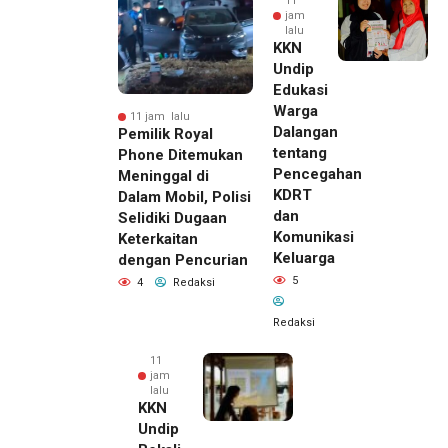
11
jam
lalu
KKN
Undip
Edukasi
Warga
11 jam lalu
Dalangan
Pemilik Royal
tentang
Phone Ditemukan
Pencegahan
Meninggal di
KDRT
Dalam Mobil, Polisi
dan
Selidiki Dugaan
Komunikasi
Keterkaitan
Keluarga
dengan Pencurian
5
4
Redaksi
Redaksi
11
jam
lalu
KKN
Undip