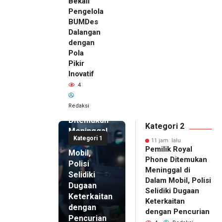
Bekali
Pengelola
BUMDes
Dalangan
dengan
Pola
Pikir
Inovatif
11 jam lalu
4
Pemilik
Royal
Redaksi
Phone
Ditemukan
Kategori 2
Meninggal
Kategori 1
di Dalam
11 jam lalu
Pemilik Royal
Mobil,
Phone Ditemukan
Polisi
Meninggal di
Selidiki
Dalam Mobil, Polisi
Dugaan
Selidiki Dugaan
Keterkaitan
Keterkaitan
dengan
dengan Pencurian
Pencurian