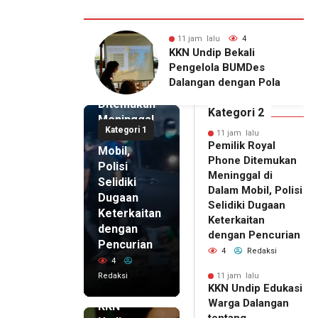
alu
4
1 hari lalu
12
11 jam lalu
ip Bekali
Kepala DPMPTSP Deli
Pemilik
ola BUMDes
Serdang Bantah Terlibat
Royal
n dengan Pola
Dugaan Izin Palsu,
Phone
vatif
Tegaskan Proses
Ditemukan
Perizinan Harus Lewat
Kategori 2
Meninggal
Jalur Resmi
Kategori 1
di Dalam
11 jam lalu
Pemilik Royal
Mobil,
Phone Ditemukan
Polisi
Meninggal di
Selidiki
Dalam Mobil, Polisi
Dugaan
Selidiki Dugaan
Keterkaitan
Keterkaitan
dengan
dengan Pencurian
Pencurian
4
Redaksi
4
Redaksi
11 jam lalu
KKN Undip Edukasi
11 jam lalu
Warga Dalangan
KKN