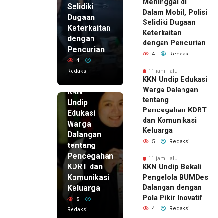
Meninggal di
Selidiki
Dalam Mobil, Polisi
Dugaan
Selidiki Dugaan
Keterkaitan
Keterkaitan
dengan
dengan Pencurian
Pencurian
4
Redaksi
4
Redaksi
11 jam lalu
KKN Undip Edukasi
11 jam lalu
Warga Dalangan
KKN
tentang
Undip
Pencegahan KDRT
Edukasi
dan Komunikasi
Warga
Keluarga
Dalangan
5
Redaksi
tentang
Pencegahan
11 jam lalu
KDRT dan
KKN Undip Bekali
Komunikasi
Pengelola BUMDes
Dalangan dengan
Keluarga
Pola Pikir Inovatif
5
4
Redaksi
Redaksi