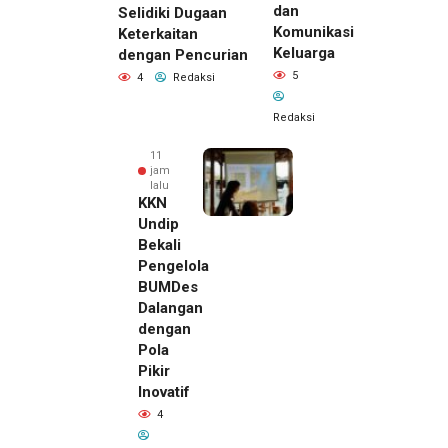
dan
Selidiki Dugaan
Komunikasi
Keterkaitan
Keluarga
dengan Pencurian
5
4
Redaksi
Redaksi
11
jam
lalu
KKN
Undip
Bekali
Pengelola
BUMDes
Dalangan
dengan
Pola
Pikir
Inovatif
11 jam lalu
4
Pemilik
Royal