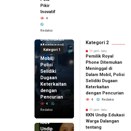
Pikir
Inovatif
11 jam lalu
4
Pemilik
Royal
Redaksi
Phone
Ditemukan
Kategori 2
Meninggal
Kategori 1
di Dalam
11 jam lalu
Pemilik Royal
Mobil,
Phone Ditemukan
Polisi
Meninggal di
Selidiki
Dalam Mobil, Polisi
Dugaan
Selidiki Dugaan
Keterkaitan
Keterkaitan
dengan
dengan Pencurian
Pencurian
4
Redaksi
4
Redaksi
11 jam lalu
KKN Undip Edukasi
11 jam lalu
Warga Dalangan
KKN
tentang
Undip