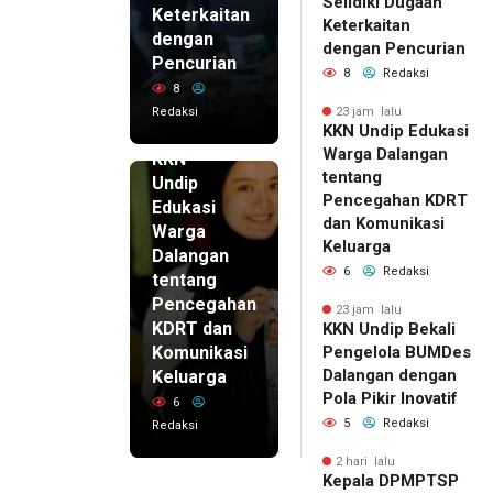
Selidiki Dugaan
Keterkaitan
Keterkaitan
dengan
dengan Pencurian
Pencurian
8
Redaksi
8
Redaksi
23 jam lalu
KKN Undip Edukasi
23 jam lalu
Warga Dalangan
KKN
tentang
Undip
Pencegahan KDRT
Edukasi
dan Komunikasi
Warga
Keluarga
Dalangan
6
Redaksi
tentang
Pencegahan
23 jam lalu
KDRT dan
KKN Undip Bekali
Komunikasi
Pengelola BUMDes
Dalangan dengan
Keluarga
Pola Pikir Inovatif
6
5
Redaksi
Redaksi
2 hari lalu
Kepala DPMPTSP