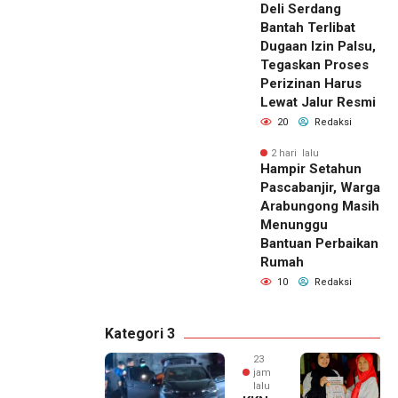
Deli Serdang
Bantah Terlibat
Dugaan Izin Palsu,
Tegaskan Proses
Perizinan Harus
Lewat Jalur Resmi
20
Redaksi
2 hari lalu
Hampir Setahun
Pascabanjir, Warga
Arabungong Masih
Menunggu
Bantuan Perbaikan
Rumah
10
Redaksi
Kategori 3
23
jam
lalu