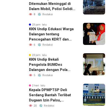
Ditemukan Meninggal di
Dalam Mobil, Polisi Selidiki
Dugaan Keterkaitan
8
Redaksi
dengan Pencurian
23 jam lalu
KKN Undip Edukasi Warga
Dalangan tentang
Pencegahan KDRT dan
Komunikasi Keluarga
6
Redaksi
23 jam lalu
KKN Undip Bekali
Pengelola BUMDes
Dalangan dengan Pola
Pikir Inovatif
5
Redaksi
2 hari lalu
Kepala DPMPTSP Deli
Serdang Bantah Terlibat
Dugaan Izin Palsu,
Tegaskan Proses
20
Redaksi