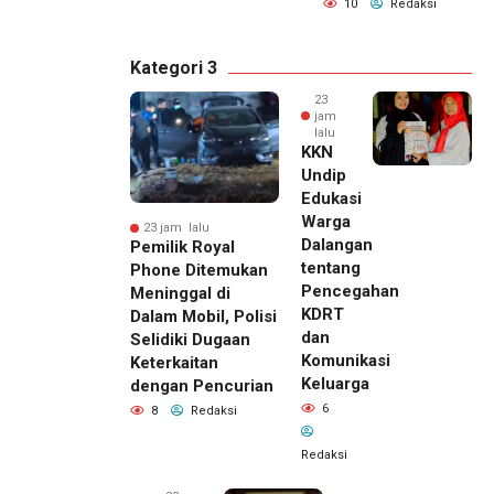
10
Redaksi
Kategori 3
23
jam
lalu
KKN
Undip
Edukasi
Warga
23 jam lalu
Dalangan
Pemilik Royal
tentang
Phone Ditemukan
Pencegahan
Meninggal di
KDRT
Dalam Mobil, Polisi
dan
Selidiki Dugaan
Komunikasi
Keterkaitan
Keluarga
dengan Pencurian
6
8
Redaksi
Redaksi