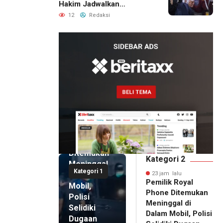
Hakim Jadwalkan
Pemanggilan Ulang BPR
12
Redaksi
Artomoro
23 jam lalu
Pemilik
Royal
Phone
Ditemukan
Kategori 2
Meninggal
Kategori 1
di Dalam
23 jam lalu
Pemilik Royal
Mobil,
Phone Ditemukan
Polisi
Meninggal di
Selidiki
Dalam Mobil, Polisi
Dugaan