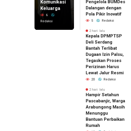
Komunikasi
Pengelola BUMDes
Dalangan dengan
Keluarga
Pola Pikir Inovatif
6
5
Redaksi
Redaksi
2 hari lalu
Kepala DPMPTSP
Deli Serdang
Bantah Terlibat
Dugaan Izin Palsu,
Tegaskan Proses
Perizinan Harus
Lewat Jalur Resmi
20
Redaksi
2 hari lalu
Hampir Setahun
Pascabanjir, Warga
Arabungong Masih
Menunggu
Bantuan Perbaikan
Rumah