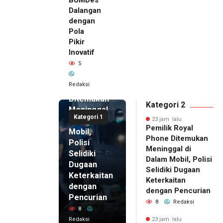
Dalangan
dengan
Pola
Pikir
Inovatif
23 jam lalu
5
Pemilik
Royal
Redaksi
Phone
Ditemukan
Kategori 2
Meninggal
Kategori 1
di Dalam
23 jam lalu
Pemilik Royal
Mobil,
Phone Ditemukan
Polisi
Meninggal di
Selidiki
Dalam Mobil, Polisi
Dugaan
Selidiki Dugaan
Keterkaitan
Keterkaitan
dengan
dengan Pencurian
Pencurian
8
Redaksi
8
Redaksi
23 jam lalu