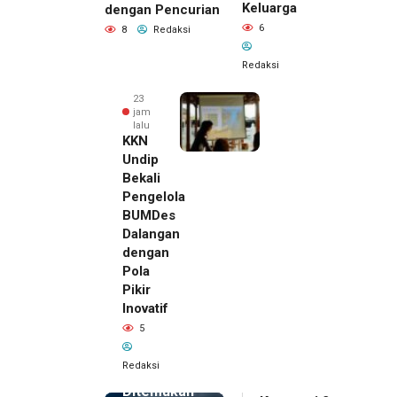
Keluarga
dengan Pencurian
6
8
Redaksi
Redaksi
23
jam
lalu
KKN
Undip
Bekali
Pengelola
BUMDes
Dalangan
dengan
Pola
Pikir
Inovatif
23 jam lalu
5
Pemilik
Royal
Redaksi
Phone
Ditemukan