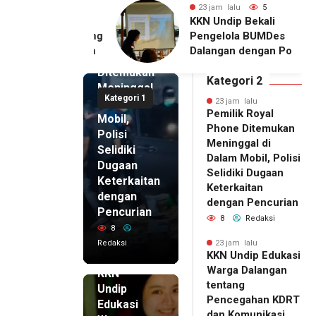
alu
6
23 jam lalu
5
23 jam lalu
ip Edukasi
KKN Undip Bekali
Pemilik
alangan tentang
Pengelola BUMDes
Royal
ahan KDRT dan
Dalangan dengan Pola
Phone
asi Keluarga
Pikir Inovatif
Ditemukan
Kategori 2
Meninggal
Kategori 1
di Dalam
23 jam lalu
Pemilik Royal
Mobil,
Phone Ditemukan
Polisi
Meninggal di
Selidiki
Dalam Mobil, Polisi
Dugaan
Selidiki Dugaan
Keterkaitan
Keterkaitan
dengan
dengan Pencurian
Pencurian
8
Redaksi
8
Redaksi
23 jam lalu
KKN Undip Edukasi
23 jam lalu
Warga Dalangan
KKN
tentang
Undip
Pencegahan KDRT
Edukasi
dan Komunikasi