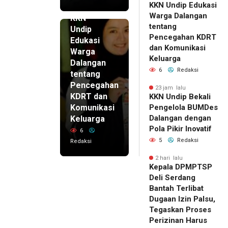
KKN Undip Edukasi
23 jam lalu
Warga Dalangan
KKN
tentang
Undip
Pencegahan KDRT
Edukasi
dan Komunikasi
Warga
Keluarga
Dalangan
6
Redaksi
tentang
Pencegahan
23 jam lalu
KDRT dan
KKN Undip Bekali
Komunikasi
Pengelola BUMDes
Dalangan dengan
Keluarga
Pola Pikir Inovatif
6
5
Redaksi
Redaksi
2 hari lalu
Kepala DPMPTSP
Deli Serdang
Bantah Terlibat
Dugaan Izin Palsu,
Tegaskan Proses
Perizinan Harus