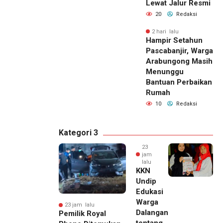
Lewat Jalur Resmi
20
Redaksi
2 hari lalu
Hampir Setahun
Pascabanjir, Warga
Arabungong Masih
Menunggu
Bantuan Perbaikan
Rumah
10
Redaksi
Kategori 3
23
jam
lalu
KKN
Undip
Edukasi
Warga
23 jam lalu
Dalangan
Pemilik Royal
tentang