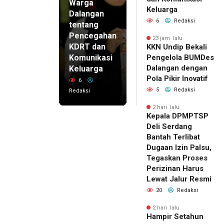
Warga
Keluarga
Dalangan
6
Redaksi
tentang
Pencegahan
23 jam lalu
KDRT dan
KKN Undip Bekali
Komunikasi
Pengelola BUMDes
Dalangan dengan
Keluarga
Pola Pikir Inovatif
6
5
Redaksi
Redaksi
2 hari lalu
Kepala DPMPTSP
Deli Serdang
Bantah Terlibat
Dugaan Izin Palsu,
Tegaskan Proses
Perizinan Harus
Lewat Jalur Resmi
20
Redaksi
2 hari lalu
Hampir Setahun