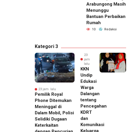
Arabungong Masih
Menunggu
Bantuan Perbaikan
Rumah
10
Redaksi
Kategori 3
23
jam
lalu
KKN
Undip
Edukasi
Warga
23 jam lalu
Dalangan
Pemilik Royal
tentang
Phone Ditemukan
Pencegahan
Meninggal di
KDRT
Dalam Mobil, Polisi
dan
Selidiki Dugaan
Komunikasi
Keterkaitan
Keluarga
dengan Pencurian