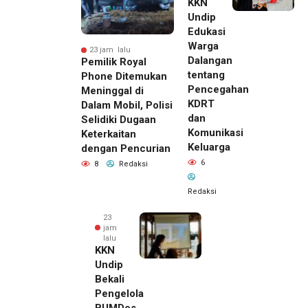
KKN
Undip
Edukasi
Warga
23 jam lalu
Dalangan
Pemilik Royal
tentang
Phone Ditemukan
Pencegahan
Meninggal di
KDRT
Dalam Mobil, Polisi
dan
Selidiki Dugaan
Komunikasi
Keterkaitan
Keluarga
dengan Pencurian
6
8
Redaksi
Redaksi
23
jam
lalu
KKN
Undip
Bekali
Pengelola
BUMDes