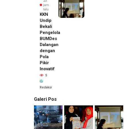
23
jam
lalu
KKN
Undip
Bekali
Pengelola
BUMDes
Dalangan
dengan
Pola
Pikir
Inovatif
5
Redaksi
Galeri Pos