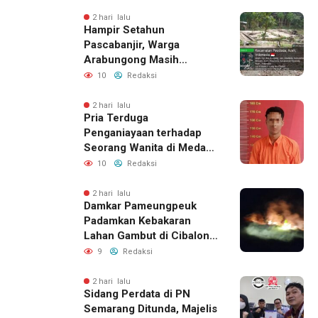
Perizinan Harus Lewat
Jalur Resmi
2 hari lalu
Hampir Setahun
Pascabanjir, Warga
Arabungong Masih
Menunggu Bantuan
10
Redaksi
Perbaikan Rumah
2 hari lalu
Pria Terduga
Penganiayaan terhadap
Seorang Wanita di Medan
Ditangkap Polisi
10
Redaksi
2 hari lalu
Damkar Pameungpeuk
Padamkan Kebakaran
Lahan Gambut di Cibalong,
Permukiman Warga
9
Redaksi
Berhasil Diamankan
2 hari lalu
Sidang Perdata di PN
Semarang Ditunda, Majelis