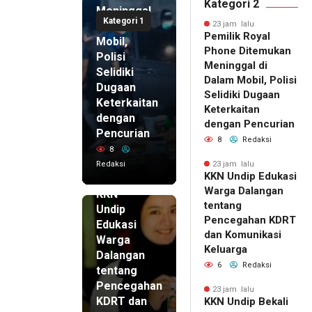
Kategori 2
Meninggal
Kategori 1
di Dalam
23 jam lalu
Pemilik Royal
Mobil,
Phone Ditemukan
Polisi
Meninggal di
Selidiki
Dalam Mobil, Polisi
Dugaan
Selidiki Dugaan
Keterkaitan
Keterkaitan
dengan
dengan Pencurian
Pencurian
8
Redaksi
8
Redaksi
23 jam lalu
KKN Undip Edukasi
23 jam lalu
Warga Dalangan
KKN
tentang
Undip
Pencegahan KDRT
Edukasi
dan Komunikasi
Warga
Keluarga
Dalangan
6
Redaksi
tentang
Pencegahan
23 jam lalu
KDRT dan
KKN Undip Bekali