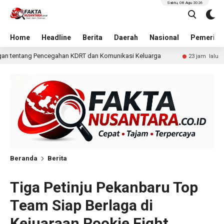
Sabtu, 08 Agu 2026
Home
Headline
Berita
Daerah
Nasional
Pemerint
 dan Komunikasi Keluarga
KKN Undip Bekali Pengelola 
23 jam lalu
Beranda
Berita
Tiga Petinju Pekanbaru Top
Team Siap Berlaga di
Kejuaraan Rookie Fight