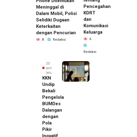
Phone Ditemukan
Pencegahan
Meninggal di
KDRT
Dalam Mobil, Polisi
dan
Selidiki Dugaan
Komunikasi
Keterkaitan
Keluarga
dengan Pencurian
6
8
Redaksi
Redaksi
23
jam
lalu
KKN
Undip
Bekali
Pengelola
BUMDes
Dalangan
dengan
Pola
Pikir
Inovatif