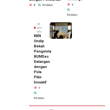
6
8
Redaksi
Redaksi
23
jam
lalu
KKN
Undip
Bekali
Pengelola
BUMDes
Dalangan
dengan
Pola
Pikir
Inovatif
5
Redaksi