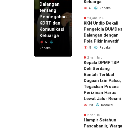
Keluarga
Dalangan
6
Redaksi
tentang
Pencegahan
23 jam lalu
KDRT dan
KKN Undip Bekali
Komunikasi
Pengelola BUMDes
Dalangan dengan
Keluarga
Pola Pikir Inovatif
6
5
Redaksi
Redaksi
2 hari lalu
Kepala DPMPTSP
Deli Serdang
Bantah Terlibat
Dugaan Izin Palsu,
Tegaskan Proses
Perizinan Harus
Lewat Jalur Resmi
20
Redaksi
2 hari lalu
Hampir Setahun
Pascabanjir, Warga