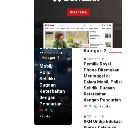
28 menit
lalu
Pemilik
Royal
Phone
Ditemukan
Kategori 2
Meninggal
Kategori 1
di Dalam
28 menit lalu
Pemilik Royal
Mobil,
Phone Ditemukan
Polisi
Meninggal di
Selidiki
Dalam Mobil, Polisi
Dugaan
Selidiki Dugaan
Keterkaitan
Keterkaitan
dengan
dengan Pencurian
Pencurian
3
Redaksi
3
Redaksi
33 menit lalu
33 menit
KKN Undip Edukasi
lalu
Warga Dalangan