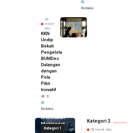
Redaksi
39
menit
lalu
KKN
Undip
Bekali
Pengelola
BUMDes
Dalangan
dengan
Pola
Pikir
28 menit
Inovatif
lalu
3
Pemilik
Royal
Redaksi
Phone
Ditemukan
Kategori 2
Meninggal
Kategori 1
di Dalam
28 menit lalu