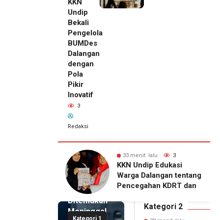
KKN
Undip
Bekali
Pengelola
BUMDes
Dalangan
dengan
Pola
Pikir
Inovatif
3
Redaksi
28 menit
 lalu
3
39 menit lalu
3
lalu
ip Edukasi
KKN Undip Bekali
Pemilik
alangan tentang
Pengelola BUMDes
Royal
ahan KDRT dan
Dalangan dengan Pola
Phone
asi Keluarga
Pikir Inovatif
Ditemukan
Kategori 2
Meninggal
Kategori 1