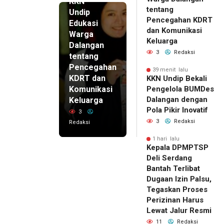
KKN
tentang
Undip
Pencegahan KDRT
Edukasi
dan Komunikasi
Warga
Keluarga
Dalangan
3
Redaksi
tentang
Pencegahan
39 menit lalu
KDRT dan
KKN Undip Bekali
Komunikasi
Pengelola BUMDes
Dalangan dengan
Keluarga
Pola Pikir Inovatif
3
3
Redaksi
Redaksi
1 hari lalu
Kepala DPMPTSP
Deli Serdang
Bantah Terlibat
Dugaan Izin Palsu,
Tegaskan Proses
Perizinan Harus
Lewat Jalur Resmi
11
Redaksi