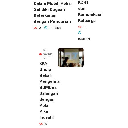
KDRT
Dalam Mobil, Polisi
dan
Selidiki Dugaan
Komunikasi
Keterkaitan
Keluarga
dengan Pencurian
3
3
Redaksi
Redaksi
39
menit
lalu
KKN
Undip
Bekali
Pengelola
BUMDes
Dalangan
dengan
Pola
Pikir
28 menit
Inovatif
lalu
3
Pemilik