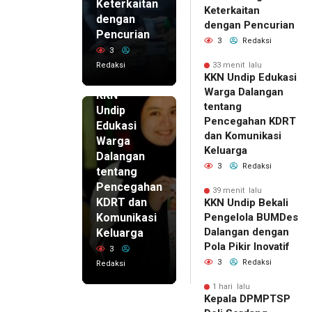
Keterkaitan
Keterkaitan
dengan
dengan Pencurian
Pencurian
3
Redaksi
3
Redaksi
33 menit lalu
33 menit
KKN Undip Edukasi
lalu
Warga Dalangan
KKN
tentang
Undip
Pencegahan KDRT
Edukasi
dan Komunikasi
Warga
Keluarga
Dalangan
3
Redaksi
tentang
Pencegahan
39 menit lalu
KDRT dan
KKN Undip Bekali
Komunikasi
Pengelola BUMDes
Dalangan dengan
Keluarga
Pola Pikir Inovatif
3
3
Redaksi
Redaksi
1 hari lalu
Kepala DPMPTSP