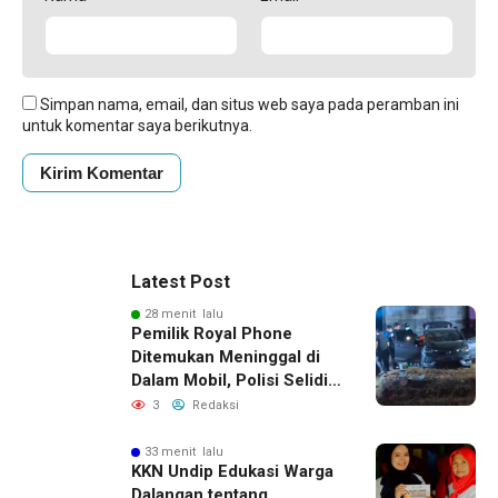
Simpan nama, email, dan situs web saya pada peramban ini
untuk komentar saya berikutnya.
Latest Post
28 menit lalu
Pemilik Royal Phone
Ditemukan Meninggal di
Dalam Mobil, Polisi Selidiki
Dugaan Keterkaitan
3
Redaksi
dengan Pencurian
33 menit lalu
KKN Undip Edukasi Warga
Dalangan tentang