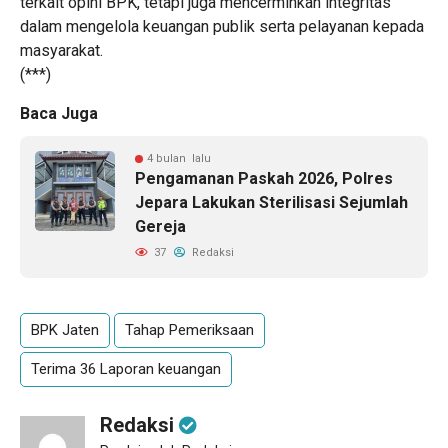
terkait opini BPK, tetapi juga mencerminkan integritas
dalam mengelola keuangan publik serta pelayanan kepada
masyarakat.
(***)
Baca Juga
4 bulan lalu
Pengamanan Paskah 2026, Polres
Jepara Lakukan Sterilisasi Sejumlah
Gereja
37
Redaksi
BPK Jaten
Tahap Pemeriksaan
Terima 36 Laporan keuangan
Redaksi