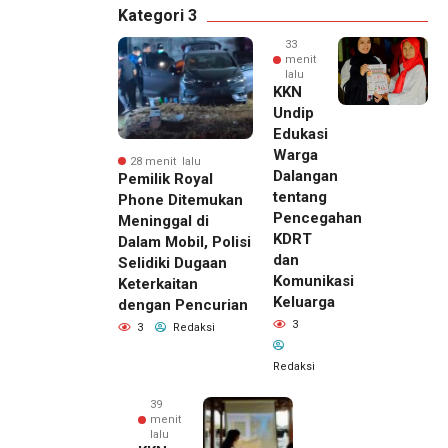
Kategori 3
33
menit
lalu
KKN
Undip
Edukasi
Warga
28 menit lalu
Dalangan
Pemilik Royal
tentang
Phone Ditemukan
Pencegahan
Meninggal di
KDRT
Dalam Mobil, Polisi
dan
Selidiki Dugaan
Komunikasi
Keterkaitan
Keluarga
dengan Pencurian
3
3
Redaksi
Redaksi
39
menit
lalu