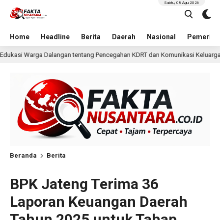
Sabtu, 08 Agu 2026
Home
Headline
Berita
Daerah
Nasional
Pemerint
cegahan KDRT dan Komunikasi Keluarga
KKN Undip Be
39 menit lalu
Beranda
Berita
BPK Jateng Terima 36
Laporan Keuangan Daerah
Tahun 2025 untuk Tahap