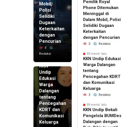
Pemilik Royal
Mobil,
Phone Ditemukan
Polisi
Meninggal di
Selidiki
Dalam Mobil, Polisi
Dugaan
Selidiki Dugaan
Keterkaitan
Keterkaitan
dengan
dengan Pencurian
Pencurian
3
Redaksi
3
Redaksi
33 menit lalu
33 menit
KKN Undip Edukasi
lalu
Warga Dalangan
KKN
tentang
Undip
Pencegahan KDRT
Edukasi
dan Komunikasi
Warga
Keluarga
Dalangan
3
Redaksi
tentang
Pencegahan
39 menit lalu
KDRT dan
KKN Undip Bekali
Komunikasi
Pengelola BUMDes
Dalangan dengan
Keluarga