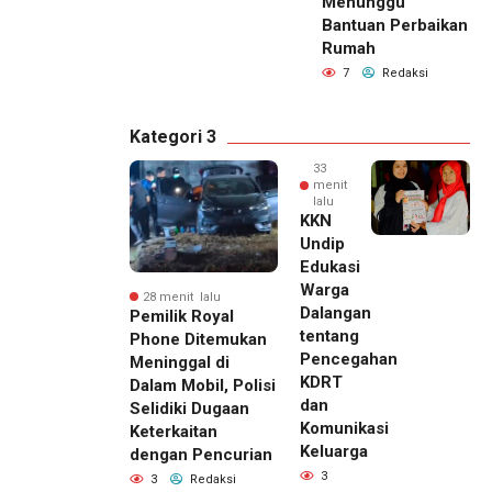
Menunggu
Bantuan Perbaikan
Rumah
7
Redaksi
Kategori 3
33
menit
lalu
KKN
Undip
Edukasi
Warga
28 menit lalu
Dalangan
Pemilik Royal
tentang
Phone Ditemukan
Pencegahan
Meninggal di
KDRT
Dalam Mobil, Polisi
dan
Selidiki Dugaan
Komunikasi
Keterkaitan
Keluarga
dengan Pencurian
3
3
Redaksi