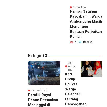
1 hari lalu
Hampir Setahun
Pascabanjir, Warga
Arabungong Masih
Menunggu
Bantuan Perbaikan
Rumah
7
Redaksi
Kategori 3
33
menit
lalu
KKN
Undip
Edukasi
Warga
28 menit lalu
Dalangan
Pemilik Royal
tentang
Phone Ditemukan
Pencegahan
Meninggal di