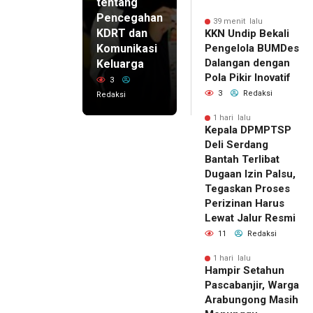
tentang
Pencegahan
39 menit lalu
KDRT dan
KKN Undip Bekali
Komunikasi
Pengelola BUMDes
Dalangan dengan
Keluarga
Pola Pikir Inovatif
3
3
Redaksi
Redaksi
1 hari lalu
Kepala DPMPTSP
Deli Serdang
Bantah Terlibat
Dugaan Izin Palsu,
Tegaskan Proses
Perizinan Harus
Lewat Jalur Resmi
11
Redaksi
1 hari lalu
Hampir Setahun
Pascabanjir, Warga
Arabungong Masih