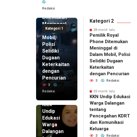
Royal
Redaksi
Phone
Ditemukan
Kategori 2
Meninggal
Kategori 1
di Dalam
28 menit lalu
Pemilik Royal
Mobil,
Phone Ditemukan
Polisi
Meninggal di
Selidiki
Dalam Mobil, Polisi
Dugaan
Selidiki Dugaan
Keterkaitan
Keterkaitan
dengan
dengan Pencurian
Pencurian
3
Redaksi
3
Redaksi
33 menit lalu
33 menit
KKN Undip Edukasi
lalu
Warga Dalangan
KKN
tentang
Undip
Pencegahan KDRT
Edukasi
dan Komunikasi
Warga
Keluarga
Dalangan
3
Redaksi