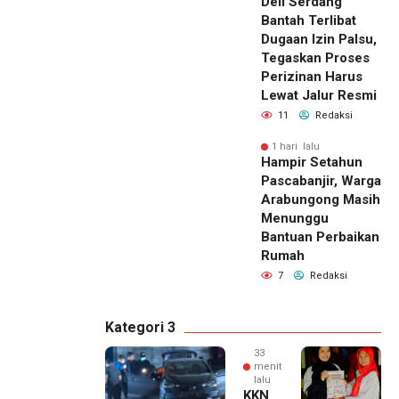
Deli Serdang
Bantah Terlibat
Dugaan Izin Palsu,
Tegaskan Proses
Perizinan Harus
Lewat Jalur Resmi
11
Redaksi
1 hari lalu
Hampir Setahun
Pascabanjir, Warga
Arabungong Masih
Menunggu
Bantuan Perbaikan
Rumah
7
Redaksi
Kategori 3
33
menit
lalu
KKN