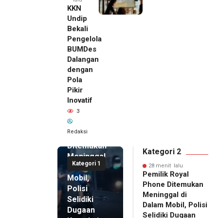
KKN
Undip
Bekali
Pengelola
BUMDes
Dalangan
dengan
Pola
Pikir
28 menit
Inovatif
lalu
3
Pemilik
Royal
Redaksi
Phone
Ditemukan
Kategori 2
Meninggal
Kategori 1
di Dalam
28 menit lalu
Pemilik Royal
Mobil,
Phone Ditemukan
Polisi
Meninggal di
Selidiki
Dalam Mobil, Polisi
Dugaan
Selidiki Dugaan