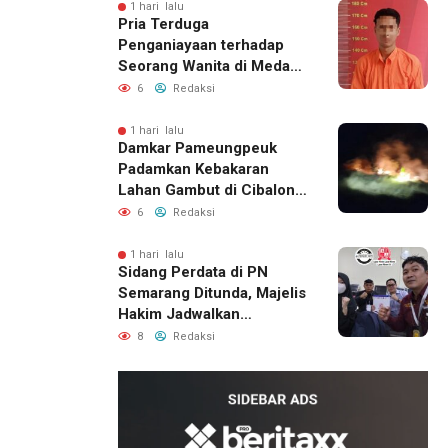
1 hari lalu
Pria Terduga
Penganiayaan terhadap
Seorang Wanita di Medan
Ditangkap Polisi
6
Redaksi
1 hari lalu
Damkar Pameungpeuk
Padamkan Kebakaran
Lahan Gambut di Cibalong,
Permukiman Warga
6
Redaksi
Berhasil Diamankan
1 hari lalu
Sidang Perdata di PN
Semarang Ditunda, Majelis
Hakim Jadwalkan
Pemanggilan Ulang BPR
8
Redaksi
Artomoro