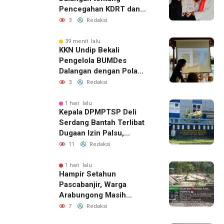
Pencegahan KDRT dan
Komunikasi Keluarga
3
Redaksi
39 menit lalu
KKN Undip Bekali
Pengelola BUMDes
Dalangan dengan Pola
Pikir Inovatif
3
Redaksi
1 hari lalu
Kepala DPMPTSP Deli
Serdang Bantah Terlibat
Dugaan Izin Palsu,
Tegaskan Proses
11
Redaksi
Perizinan Harus Lewat
Jalur Resmi
1 hari lalu
Hampir Setahun
Pascabanjir, Warga
Arabungong Masih
Menunggu Bantuan
7
Redaksi
Perbaikan Rumah