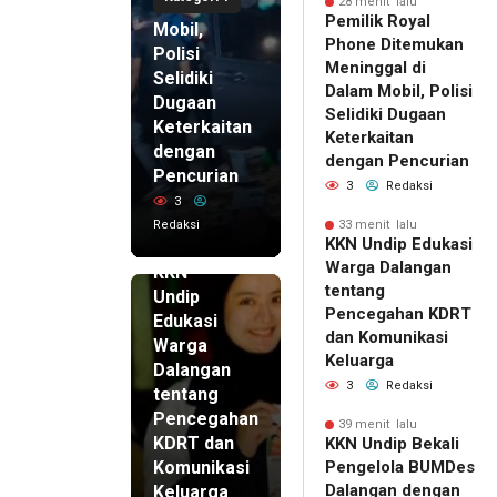
di Dalam
28 menit lalu
Pemilik Royal
Mobil,
Phone Ditemukan
Polisi
Meninggal di
Selidiki
Dalam Mobil, Polisi
Dugaan
Selidiki Dugaan
Keterkaitan
Keterkaitan
dengan
dengan Pencurian
Pencurian
3
Redaksi
3
Redaksi
33 menit lalu
33 menit
KKN Undip Edukasi
lalu
Warga Dalangan
KKN
tentang
Undip
Pencegahan KDRT
Edukasi
dan Komunikasi
Warga
Keluarga
Dalangan
3
Redaksi
tentang
Pencegahan
39 menit lalu
KDRT dan
KKN Undip Bekali
Komunikasi
Pengelola BUMDes
Dalangan dengan
Keluarga