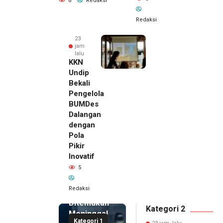
8
Redaksi
Redaksi
23
jam
lalu
KKN
Undip
Bekali
Pengelola
BUMDes
Dalangan
dengan
Pola
Pikir
Inovatif
23 jam lalu
5
Pemilik
Royal
Redaksi
Phone
Ditemukan
Kategori 2
Meninggal
Kategori 1