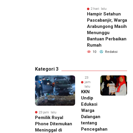
2 hari lalu
Hampir Setahun
Pascabanjir, Warga
Arabungong Masih
Menunggu
Bantuan Perbaikan
Rumah
10
Redaksi
Kategori 3
23
jam
lalu
KKN
Undip
Edukasi
Warga
23 jam lalu
Dalangan
Pemilik Royal
tentang
Phone Ditemukan
Pencegahan
Meninggal di