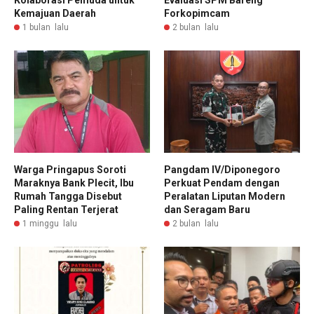
Kolaborasi Pemuda untuk
Evaluasi SPM Bareng
Kemajuan Daerah
Forkopimcam
1 bulan lalu
2 bulan lalu
Warga Pringapus Soroti
Pangdam IV/Diponegoro
Maraknya Bank Plecit, Ibu
Perkuat Pendam dengan
Rumah Tangga Disebut
Peralatan Liputan Modern
Paling Rentan Terjerat
dan Seragam Baru
1 minggu lalu
2 bulan lalu