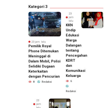
Kategori 3
23
jam
lalu
KKN
Undip
Edukasi
Warga
23 jam lalu
Dalangan
Pemilik Royal
tentang
Phone Ditemukan
Pencegahan
Meninggal di
KDRT
Dalam Mobil, Polisi
dan
Selidiki Dugaan
Komunikasi
Keterkaitan
Keluarga
dengan Pencurian
6
8
Redaksi
Redaksi
23
jam
lalu