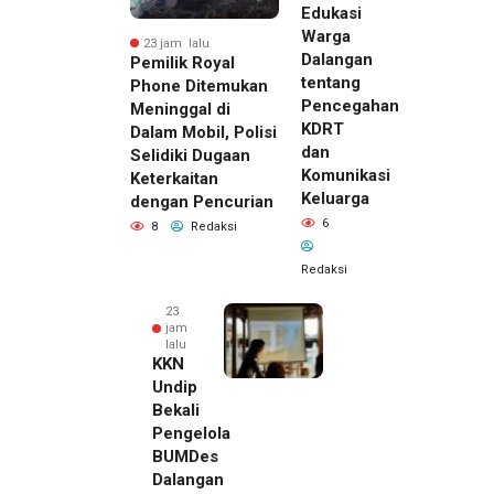
Edukasi
Warga
23 jam lalu
Dalangan
Pemilik Royal
tentang
Phone Ditemukan
Pencegahan
Meninggal di
KDRT
Dalam Mobil, Polisi
dan
Selidiki Dugaan
Komunikasi
Keterkaitan
Keluarga
dengan Pencurian
6
8
Redaksi
Redaksi
23
jam
lalu
KKN
Undip
Bekali
Pengelola
BUMDes
Dalangan