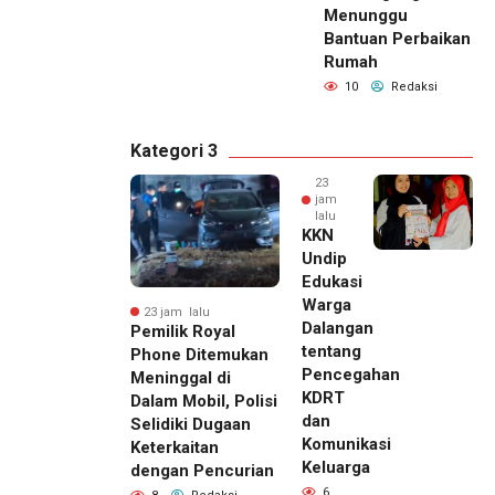
Menunggu
Bantuan Perbaikan
Rumah
10
Redaksi
Kategori 3
23
jam
lalu
KKN
Undip
Edukasi
Warga
23 jam lalu
Dalangan
Pemilik Royal
tentang
Phone Ditemukan
Pencegahan
Meninggal di
KDRT
Dalam Mobil, Polisi
dan
Selidiki Dugaan
Komunikasi
Keterkaitan
Keluarga
dengan Pencurian
6