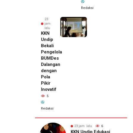
Redaksi
23
jam
lalu
KKN
Undip
Bekali
Pengelola
BUMDes
Dalangan
dengan
Pola
Pikir
Inovatif
5
Redaksi
lalu
6
23 jam lalu
5
23 jam lalu
dip Edukasi
KKN Undip Bekali