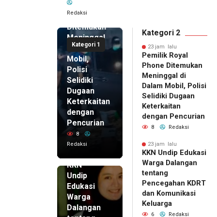
Royal
Redaksi
Phone
Ditemukan
Kategori 2
Meninggal
Kategori 1
di Dalam
23 jam lalu
Pemilik Royal
Mobil,
Phone Ditemukan
Polisi
Meninggal di
Selidiki
Dalam Mobil, Polisi
Dugaan
Selidiki Dugaan
Keterkaitan
Keterkaitan
dengan
dengan Pencurian
Pencurian
8
Redaksi
8
Redaksi
23 jam lalu
KKN Undip Edukasi
23 jam lalu
Warga Dalangan
KKN
tentang
Undip
Pencegahan KDRT
Edukasi
dan Komunikasi
Warga
Keluarga
Dalangan
6
Redaksi