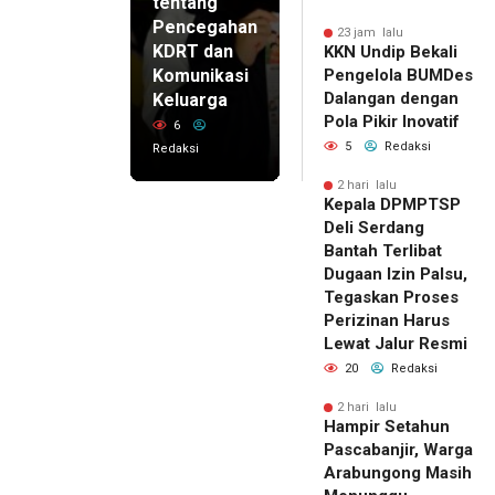
tentang
Pencegahan
23 jam lalu
KDRT dan
KKN Undip Bekali
Komunikasi
Pengelola BUMDes
Dalangan dengan
Keluarga
Pola Pikir Inovatif
6
5
Redaksi
Redaksi
2 hari lalu
Kepala DPMPTSP
Deli Serdang
Bantah Terlibat
Dugaan Izin Palsu,
Tegaskan Proses
Perizinan Harus
Lewat Jalur Resmi
20
Redaksi
2 hari lalu
Hampir Setahun
Pascabanjir, Warga
Arabungong Masih