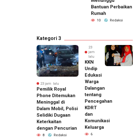
Menunggu
Bantuan Perbaikan
Rumah
10
Redaksi
Kategori 3
23
jam
lalu
KKN
Undip
Edukasi
Warga
23 jam lalu
Dalangan
Pemilik Royal
tentang
Phone Ditemukan
Pencegahan
Meninggal di
KDRT
Dalam Mobil, Polisi
dan
Selidiki Dugaan
Komunikasi
Keterkaitan
Keluarga
dengan Pencurian
6
8
Redaksi