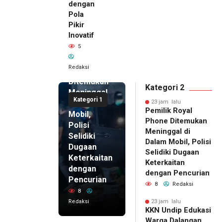
dengan
Pola
Pikir
Inovatif
23 jam lalu
5
Pemilik
Royal
Redaksi
Phone
Ditemukan
Kategori 2
Meninggal
Kategori 1
di Dalam
23 jam lalu
Pemilik Royal
Mobil,
Phone Ditemukan
Polisi
Meninggal di
Selidiki
Dalam Mobil, Polisi
Dugaan
Selidiki Dugaan
Keterkaitan
Keterkaitan
dengan
dengan Pencurian
Pencurian
8
Redaksi
8
Redaksi
23 jam lalu
KKN Undip Edukasi
23 jam lalu
Warga Dalangan