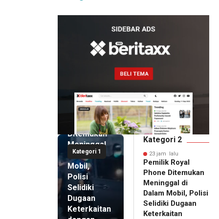
Artomoro
23 jam lalu
Pemilik
Royal
Phone
Ditemukan
Kategori 2
Meninggal
Kategori 1
di Dalam
23 jam lalu
Pemilik Royal
Mobil,
Phone Ditemukan
Polisi
Meninggal di
Selidiki
Dalam Mobil, Polisi
Dugaan
Selidiki Dugaan
Keterkaitan
Keterkaitan