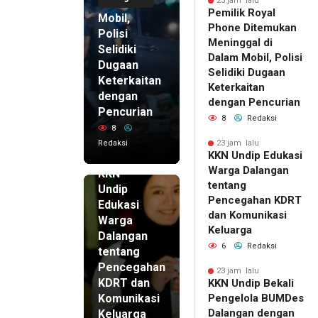
di Dalam
23 jam lalu
Pemilik Royal
Mobil,
Phone Ditemukan
Polisi
Meninggal di
Selidiki
Dalam Mobil, Polisi
Dugaan
Selidiki Dugaan
Keterkaitan
Keterkaitan
dengan
dengan Pencurian
Pencurian
8
Redaksi
8
Redaksi
23 jam lalu
KKN Undip Edukasi
23 jam lalu
Warga Dalangan
KKN
tentang
Undip
Pencegahan KDRT
Edukasi
dan Komunikasi
Warga
Keluarga
Dalangan
6
Redaksi
tentang
Pencegahan
23 jam lalu
KDRT dan
KKN Undip Bekali
Komunikasi
Pengelola BUMDes
Dalangan dengan
Keluarga