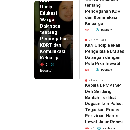
KKN
tentang
Undip
Pencegahan KDRT
Edukasi
dan Komunikasi
Warga
Keluarga
Dalangan
6
Redaksi
tentang
Pencegahan
23 jam lalu
KDRT dan
KKN Undip Bekali
Komunikasi
Pengelola BUMDes
Dalangan dengan
Keluarga
Pola Pikir Inovatif
6
5
Redaksi
Redaksi
2 hari lalu
Kepala DPMPTSP
Deli Serdang
Bantah Terlibat
Dugaan Izin Palsu,
Tegaskan Proses
Perizinan Harus
Lewat Jalur Resmi
20
Redaksi