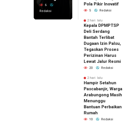
Pola Pikir Inovatif
6
5
Redaksi
Redaksi
2 hari lalu
Kepala DPMPTSP
Deli Serdang
Bantah Terlibat
Dugaan Izin Palsu,
Tegaskan Proses
Perizinan Harus
Lewat Jalur Resmi
20
Redaksi
2 hari lalu
Hampir Setahun
Pascabanjir, Warga
Arabungong Masih
Menunggu
Bantuan Perbaikan
Rumah
10
Redaksi