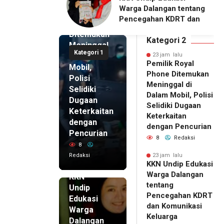
Pemilik
Dalangan tentang
Pengelola BUMDes
Royal
ahan KDRT dan
Dalangan dengan Pola
Phone
asi Keluarga
Pikir Inovatif
Ditemukan
Kategori 2
Meninggal
Kategori 1
di Dalam
23 jam lalu
Pemilik Royal
Mobil,
Phone Ditemukan
Polisi
Meninggal di
Selidiki
Dalam Mobil, Polisi
Dugaan
Selidiki Dugaan
Keterkaitan
Keterkaitan
dengan
dengan Pencurian
Pencurian
8
Redaksi
8
Redaksi
23 jam lalu
KKN Undip Edukasi
23 jam lalu
Warga Dalangan
KKN
tentang
Undip
Pencegahan KDRT
Edukasi
dan Komunikasi
Warga
Keluarga
Dalangan