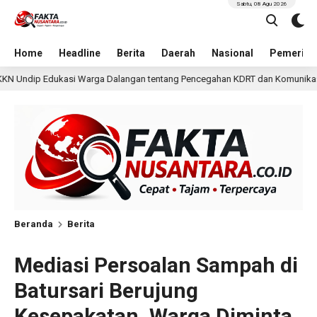
Sabtu, 08 Agu 2026
Home
Headline
Berita
Daerah
Nasional
Pemerint
gan tentang Pencegahan KDRT dan Komunikasi Keluarga
23 jam lalu
Beranda
Berita
Mediasi Persoalan Sampah di
Batursari Berujung
Kesepakatan, Warga Diminta