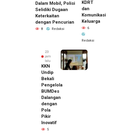
KDRT
Dalam Mobil, Polisi
dan
Selidiki Dugaan
Komunikasi
Keterkaitan
Keluarga
dengan Pencurian
6
8
Redaksi
Redaksi
23
jam
lalu
KKN
Undip
Bekali
Pengelola
BUMDes
Dalangan
dengan
Pola
Pikir
Inovatif
23 jam lalu
5
Pemilik