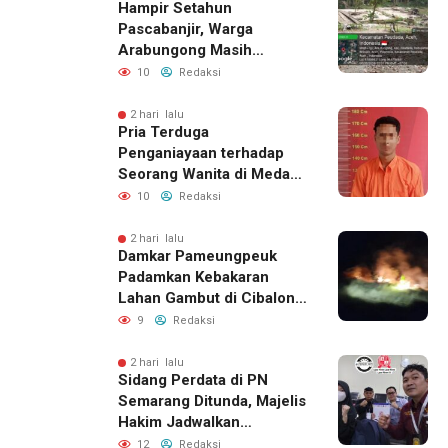
Hampir Setahun
Pascabanjir, Warga
Arabungong Masih
Menunggu Bantuan
10
Redaksi
Perbaikan Rumah
2 hari lalu
Pria Terduga
Penganiayaan terhadap
Seorang Wanita di Medan
Ditangkap Polisi
10
Redaksi
2 hari lalu
Damkar Pameungpeuk
Padamkan Kebakaran
Lahan Gambut di Cibalong,
Permukiman Warga
9
Redaksi
Berhasil Diamankan
2 hari lalu
Sidang Perdata di PN
Semarang Ditunda, Majelis
Hakim Jadwalkan
Pemanggilan Ulang BPR
12
Redaksi