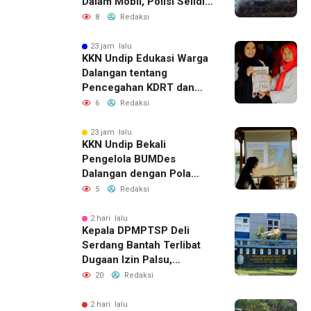
Dalam Mobil, Polisi Selidiki
Dugaan Keterkaitan
8
Redaksi
dengan Pencurian
23 jam lalu
KKN Undip Edukasi Warga
Dalangan tentang
Pencegahan KDRT dan
Komunikasi Keluarga
6
Redaksi
23 jam lalu
KKN Undip Bekali
Pengelola BUMDes
Dalangan dengan Pola
Pikir Inovatif
5
Redaksi
2 hari lalu
Kepala DPMPTSP Deli
Serdang Bantah Terlibat
Dugaan Izin Palsu,
Tegaskan Proses
20
Redaksi
Perizinan Harus Lewat
Jalur Resmi
2 hari lalu