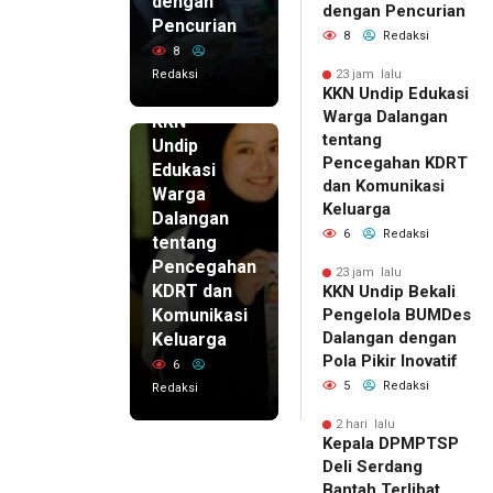
dengan
dengan Pencurian
Pencurian
8
Redaksi
8
Redaksi
23 jam lalu
KKN Undip Edukasi
23 jam lalu
Warga Dalangan
KKN
tentang
Undip
Pencegahan KDRT
Edukasi
dan Komunikasi
Warga
Keluarga
Dalangan
6
Redaksi
tentang
Pencegahan
23 jam lalu
KDRT dan
KKN Undip Bekali
Komunikasi
Pengelola BUMDes
Dalangan dengan
Keluarga
Pola Pikir Inovatif
6
5
Redaksi
Redaksi
2 hari lalu
Kepala DPMPTSP
Deli Serdang
Bantah Terlibat