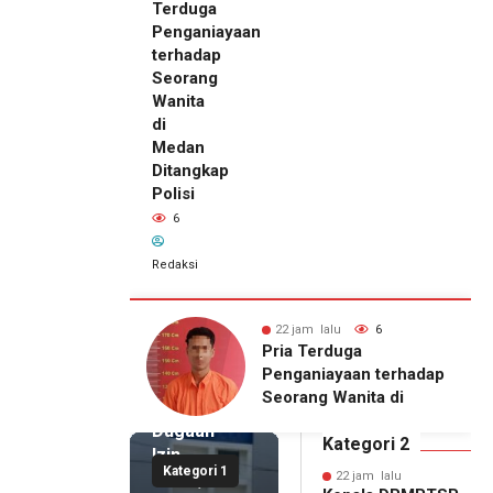
Terduga
Penganiayaan
terhadap
Seorang
Wanita
di
Medan
Ditangkap
Polisi
6
Redaksi
22 jam lalu
Kepala
DPMPTSP
alu
7
22 jam lalu
6
Deli
Setahun
Pria Terduga
Serdang
njir, Warga
Penganiayaan terhadap
Bantah
gong Masih
Seorang Wanita di
Terlibat
gu Bantuan
Medan Ditangkap Polisi
Dugaan
kan Rumah
Kategori 2
Izin
Kategori 1
Palsu,
22 jam lalu