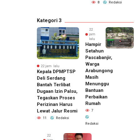
8
Redaksi
Kategori 3
22
jam
lalu
Hampir
Setahun
Pascabanjir,
Warga
22 jam lalu
Arabungong
Kepala DPMPTSP
Masih
Deli Serdang
Menunggu
Bantah Terlibat
Bantuan
Dugaan Izin Palsu,
Perbaikan
Tegaskan Proses
Rumah
Perizinan Harus
Lewat Jalur Resmi
7
11
Redaksi
Redaksi
22