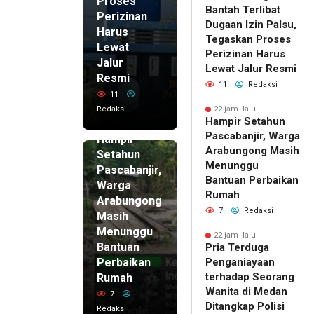
Proses
Bantah Terlibat
Perizinan
Dugaan Izin Palsu,
Harus
Tegaskan Proses
Lewat
Perizinan Harus
Jalur
Lewat Jalur Resmi
Resmi
11
Redaksi
11
Redaksi
22 jam lalu
Hampir Setahun
22 jam lalu
Pascabanjir, Warga
Hampir
Arabungong Masih
Setahun
Menunggu
Pascabanjir,
Bantuan Perbaikan
Warga
Rumah
Arabungong
7
Redaksi
Masih
Menunggu
22 jam lalu
Bantuan
Pria Terduga
Perbaikan
Penganiayaan
terhadap Seorang
Rumah
Wanita di Medan
7
Ditangkap Polisi
Redaksi