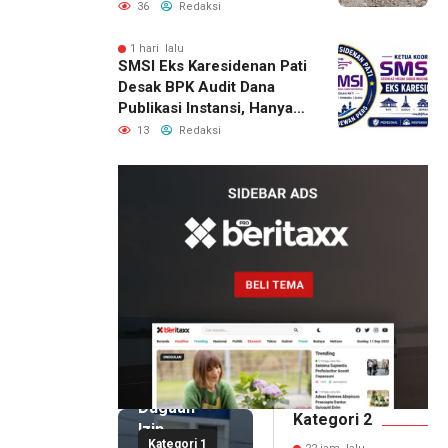
Bantuan Pascabencana
36
Redaksi
1 hari lalu
SMSI Eks Karesidenan Pati
Desak BPK Audit Dana
Publikasi Instansi, Hanya
untuk Perusahaan Pers
13
Redaksi
Berlegalitas
22 jam lalu
Kepala
DPMPTSP
Deli
Serdang
Bantah
Terlibat
Dugaan
Kategori 2
Izin
Kategori 1