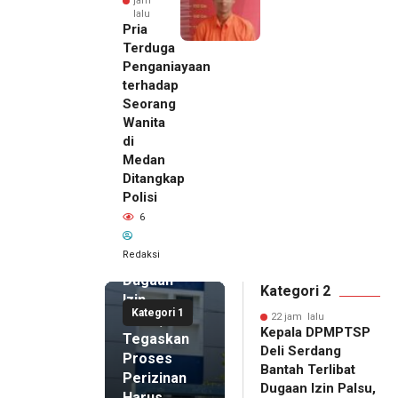
jam
lalu
Pria
Terduga
Penganiayaan
terhadap
Seorang
Wanita
di
22 jam lalu
Medan
Kepala
Ditangkap
DPMPTSP
Polisi
Deli
6
Serdang
Bantah
Redaksi
Terlibat
Dugaan
Kategori 2
Izin
Kategori 1
Palsu,
22 jam lalu
Kepala DPMPTSP
Tegaskan
Deli Serdang
Proses
Bantah Terlibat
Perizinan
Dugaan Izin Palsu,
Harus