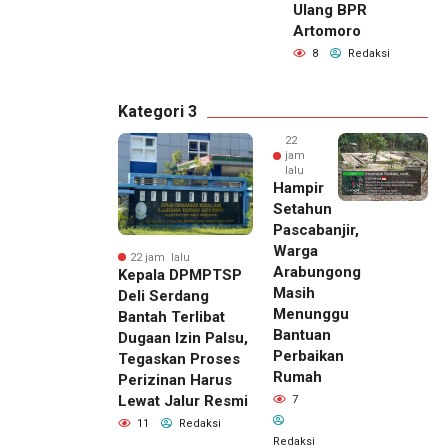
Ulang BPR
Artomoro
8
Redaksi
Kategori 3
22
jam
lalu
Hampir
Setahun
Pascabanjir,
Warga
22 jam lalu
Arabungong
Kepala DPMPTSP
Masih
Deli Serdang
Menunggu
Bantah Terlibat
Bantuan
Dugaan Izin Palsu,
Perbaikan
Tegaskan Proses
Rumah
Perizinan Harus
Lewat Jalur Resmi
7
11
Redaksi
Redaksi