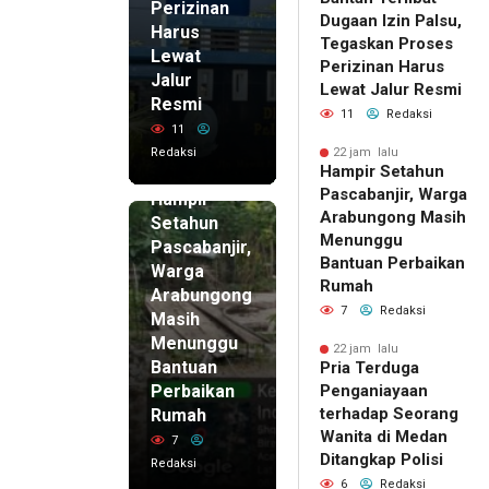
Perizinan
Dugaan Izin Palsu,
Harus
Tegaskan Proses
Lewat
Perizinan Harus
Jalur
Lewat Jalur Resmi
Resmi
11
Redaksi
11
Redaksi
22 jam lalu
Hampir Setahun
22 jam lalu
Pascabanjir, Warga
Hampir
Arabungong Masih
Setahun
Menunggu
Pascabanjir,
Bantuan Perbaikan
Warga
Rumah
Arabungong
7
Redaksi
Masih
Menunggu
22 jam lalu
Bantuan
Pria Terduga
Perbaikan
Penganiayaan
terhadap Seorang
Rumah
Wanita di Medan
7
Ditangkap Polisi
Redaksi
6
Redaksi