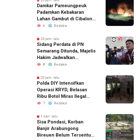
23 jam lalu
Damkar Pameungpeuk
Padamkan Kebakaran
Lahan Gambut di Cibalong,
Permukiman Warga
6
Redaksi
Berhasil Diamankan
23 jam lalu
Sidang Perdata di PN
Semarang Ditunda, Majelis
Hakim Jadwalkan
Pemanggilan Ulang BPR
8
Redaksi
Artomoro
23 jam lalu
Polda DIY Intensifkan
Operasi KRYD, Belasan
Ribu Botol Miras Ilegal
Berhasil Diamankan
7
Redaksi
1 hari lalu
Sisa Pondasi, Korban
Banjir Arabungong
Bireuen Belum Tersentuh