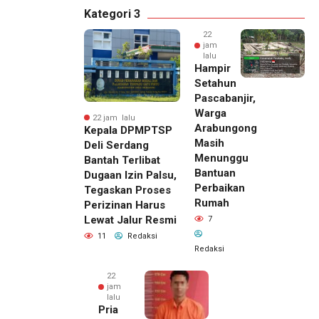
Kategori 3
22
jam
lalu
Hampir
Setahun
Pascabanjir,
Warga
22 jam lalu
Arabungong
Kepala DPMPTSP
Masih
Deli Serdang
Menunggu
Bantah Terlibat
Bantuan
Dugaan Izin Palsu,
Perbaikan
Tegaskan Proses
Rumah
Perizinan Harus
Lewat Jalur Resmi
7
11
Redaksi
Redaksi
22
jam
lalu
Pria