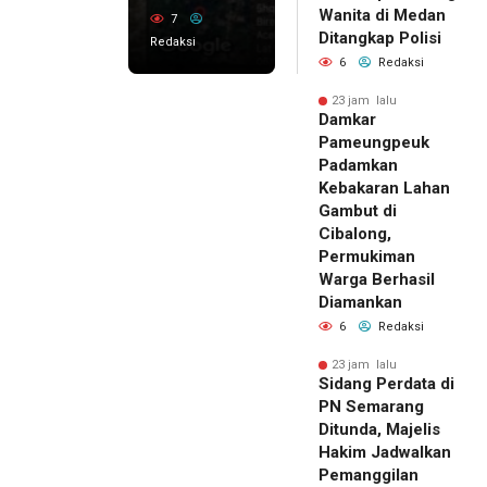
Wanita di Medan
7
Ditangkap Polisi
Redaksi
6
Redaksi
23 jam lalu
Damkar
Pameungpeuk
Padamkan
Kebakaran Lahan
Gambut di
Cibalong,
Permukiman
Warga Berhasil
Diamankan
6
Redaksi
23 jam lalu
Sidang Perdata di
PN Semarang
Ditunda, Majelis
Hakim Jadwalkan
Pemanggilan