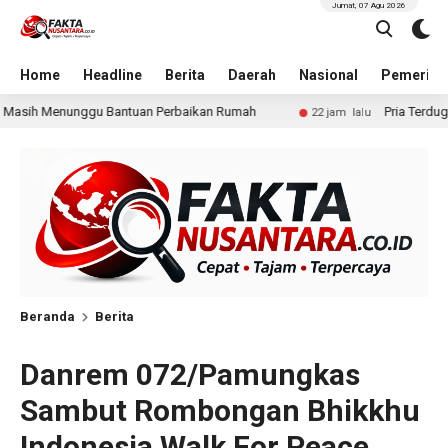
Jumat, 07 Agu 2026
Home
Headline
Berita
Daerah
Nasional
Pemerint
aikan Rumah
Pria Terduga Penganiayaan terhadap Seoran
22 jam lalu
Beranda
Berita
Danrem 072/Pamungkas
Sambut Rombongan Bhikkhu
Indonesia Walk For Peace