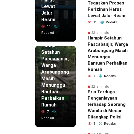
Tegaskan Proses
Lewat
Perizinan Harus
Jalur
Lewat Jalur Resmi
Resmi
11
Redaksi
11
Redaksi
22 jam lalu
Hampir Setahun
22 jam lalu
Pascabanjir, Warga
Hampir
Arabungong Masih
Setahun
Menunggu
Pascabanjir,
Bantuan Perbaikan
Warga
Rumah
Arabungong
7
Redaksi
Masih
Menunggu
22 jam lalu
Bantuan
Pria Terduga
Perbaikan
Penganiayaan
terhadap Seorang
Rumah
Wanita di Medan
7
Ditangkap Polisi
Redaksi
6
Redaksi