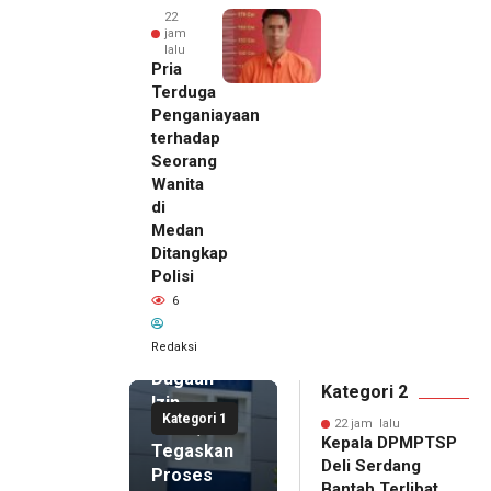
22
jam
lalu
Pria
Terduga
Penganiayaan
terhadap
Seorang
Wanita
di
22 jam lalu
Medan
Kepala
Ditangkap
DPMPTSP
Polisi
Deli
6
Serdang
Bantah
Redaksi
Terlibat
Dugaan
Kategori 2
Izin
Kategori 1
Palsu,
22 jam lalu
Kepala DPMPTSP
Tegaskan
Deli Serdang
Proses
Bantah Terlibat