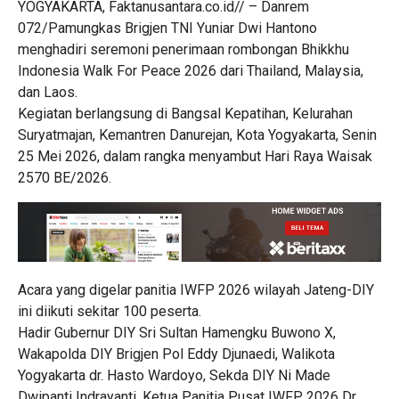
YOGYAKARTA, Faktanusantara.co.id// – Danrem
072/Pamungkas Brigjen TNI Yuniar Dwi Hantono
menghadiri seremoni penerimaan rombongan Bhikkhu
Indonesia Walk For Peace 2026 dari Thailand, Malaysia,
dan Laos.
Kegiatan berlangsung di Bangsal Kepatihan, Kelurahan
Suryatmajan, Kemantren Danurejan, Kota Yogyakarta, Senin
25 Mei 2026, dalam rangka menyambut Hari Raya Waisak
2570 BE/2026.
Acara yang digelar panitia IWFP 2026 wilayah Jateng-DIY
ini diikuti sekitar 100 peserta.
Hadir Gubernur DIY Sri Sultan Hamengku Buwono X,
Wakapolda DIY Brigjen Pol Eddy Djunaedi, Walikota
Yogyakarta dr. Hasto Wardoyo, Sekda DIY Ni Made
Dwipanti Indrayanti, Ketua Panitia Pusat IWFP 2026 Dr.