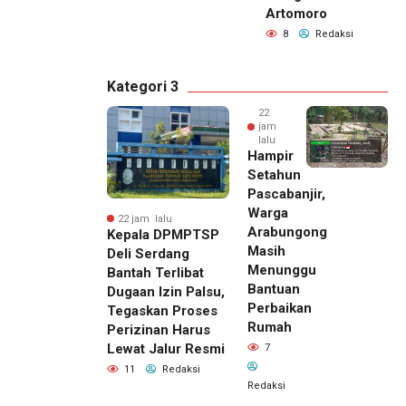
Artomoro
8
Redaksi
Kategori 3
22
jam
lalu
Hampir
Setahun
Pascabanjir,
Warga
22 jam lalu
Arabungong
Kepala DPMPTSP
Masih
Deli Serdang
Menunggu
Bantah Terlibat
Bantuan
Dugaan Izin Palsu,
Perbaikan
Tegaskan Proses
Rumah
Perizinan Harus
Lewat Jalur Resmi
7
11
Redaksi
Redaksi