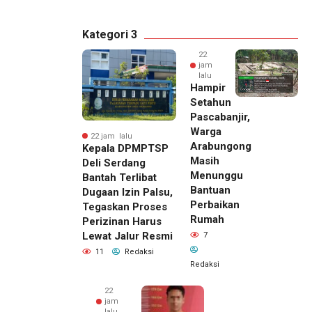
Kategori 3
22
jam
lalu
Hampir
Setahun
Pascabanjir,
Warga
22 jam lalu
Arabungong
Kepala DPMPTSP
Masih
Deli Serdang
Menunggu
Bantah Terlibat
Bantuan
Dugaan Izin Palsu,
Perbaikan
Tegaskan Proses
Rumah
Perizinan Harus
Lewat Jalur Resmi
7
11
Redaksi
Redaksi
22
jam
lalu