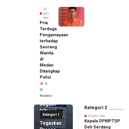
22
jam
lalu
Pria
Terduga
Penganiayaan
terhadap
Seorang
Wanita
di
22 jam lalu
Medan
Kepala
Ditangkap
DPMPTSP
Polisi
Deli
6
Serdang
Bantah
Redaksi
Terlibat
Dugaan
Kategori 2
Izin
Kategori 1
Palsu,
22 jam lalu
Kepala DPMPTSP
Tegaskan
Deli Serdang