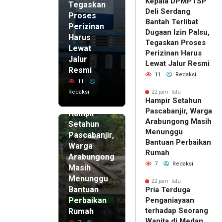
Kepala DPMPTSP
Tegaskan
Deli Serdang
Proses
Bantah Terlibat
Perizinan
Dugaan Izin Palsu,
Harus
Tegaskan Proses
Lewat
Perizinan Harus
Jalur
Lewat Jalur Resmi
Resmi
11
Redaksi
11
Redaksi
22 jam lalu
Hampir Setahun
22 jam lalu
Pascabanjir, Warga
Hampir
Arabungong Masih
Setahun
Menunggu
Pascabanjir,
Bantuan Perbaikan
Warga
Rumah
Arabungong
7
Redaksi
Masih
Menunggu
22 jam lalu
Bantuan
Pria Terduga
Perbaikan
Penganiayaan
terhadap Seorang
Rumah
Wanita di Medan