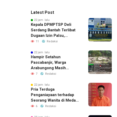
Latest Post
22 jam lalu
Kepala DPMPTSP Deli
Serdang Bantah Terlibat
Dugaan Izin Palsu,
Tegaskan Proses
11
Redaksi
Perizinan Harus Lewat
Jalur Resmi
22 jam lalu
Hampir Setahun
Pascabanjir, Warga
Arabungong Masih
Menunggu Bantuan
7
Redaksi
Perbaikan Rumah
22 jam lalu
Pria Terduga
Penganiayaan terhadap
Seorang Wanita di Medan
Ditangkap Polisi
6
Redaksi