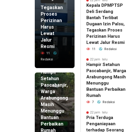
Palsu,
22 jam lalu
Kepala DPMPTSP
Tegaskan
Deli Serdang
Proses
Bantah Terlibat
Perizinan
Dugaan Izin Palsu,
Harus
Tegaskan Proses
Lewat
Perizinan Harus
Jalur
Lewat Jalur Resmi
Resmi
11
Redaksi
11
Redaksi
22 jam lalu
Hampir Setahun
22 jam lalu
Pascabanjir, Warga
Hampir
Arabungong Masih
Setahun
Menunggu
Pascabanjir,
Bantuan Perbaikan
Warga
Rumah
Arabungong
7
Redaksi
Masih
Menunggu
22 jam lalu
Bantuan
Pria Terduga
Perbaikan
Penganiayaan
terhadap Seorang
Rumah