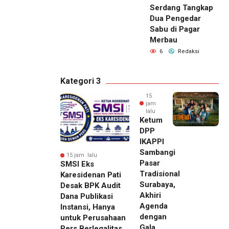
Serdang Tangkap
Dua Pengedar
Sabu di Pagar
Merbau
6
Redaksi
Kategori 3
15
jam
lalu
Ketum
DPP
IKAPPI
Sambangi
15 jam lalu
Pasar
SMSI Eks
Tradisional
Karesidenan Pati
Surabaya,
Desak BPK Audit
Akhiri
Dana Publikasi
Agenda
Instansi, Hanya
dengan
untuk Perusahaan
Gala
Pers Berlegalitas