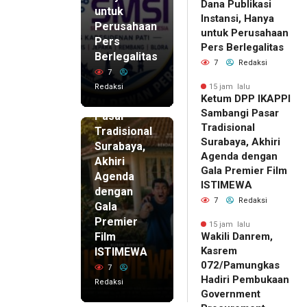
Dana Publikasi
untuk
Instansi, Hanya
Perusahaan
untuk Perusahaan
Pers
15 jam lalu
Pers Berlegalitas
Ketum
Berlegalitas
7
Redaksi
DPP
7
IKAPPI
Redaksi
15 jam lalu
Ketum DPP IKAPPI
Sambangi
Sambangi Pasar
Pasar
Tradisional
Tradisional
Surabaya, Akhiri
Surabaya,
Agenda dengan
Akhiri
Gala Premier Film
Agenda
ISTIMEWA
dengan
7
Redaksi
Gala
Premier
15 jam lalu
Film
Wakili Danrem,
Kasrem
ISTIMEWA
072/Pamungkas
7
Hadiri Pembukaan
Redaksi
Government