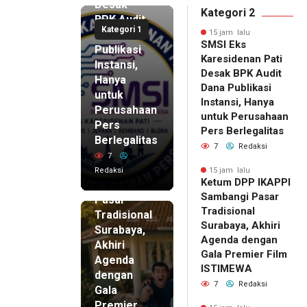
Desak
Kategori 2
BPK Audit
Kategori 1
Dana
15 jam lalu
SMSI Eks
Publikasi
Karesidenan Pati
Instansi,
Desak BPK Audit
Hanya
Dana Publikasi
untuk
Instansi, Hanya
Perusahaan
untuk Perusahaan
Pers
15 jam lalu
Pers Berlegalitas
Ketum
Berlegalitas
7
Redaksi
DPP
7
IKAPPI
Redaksi
15 jam lalu
Ketum DPP IKAPPI
Sambangi
Sambangi Pasar
Pasar
Tradisional
Tradisional
Surabaya, Akhiri
Surabaya,
Agenda dengan
Akhiri
Gala Premier Film
Agenda
ISTIMEWA
dengan
7
Redaksi
Gala
Premier