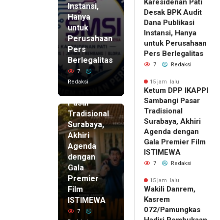
Karesidenan Pati
Instansi,
Desak BPK Audit
Hanya
Dana Publikasi
untuk
Instansi, Hanya
Perusahaan
untuk Perusahaan
Pers
15 jam lalu
Pers Berlegalitas
Ketum
Berlegalitas
7
Redaksi
DPP
7
IKAPPI
Redaksi
15 jam lalu
Ketum DPP IKAPPI
Sambangi
Sambangi Pasar
Pasar
Tradisional
Tradisional
Surabaya, Akhiri
Surabaya,
Agenda dengan
Akhiri
Gala Premier Film
Agenda
ISTIMEWA
dengan
7
Redaksi
Gala
Premier
15 jam lalu
Film
Wakili Danrem,
Kasrem
ISTIMEWA
072/Pamungkas
7
Hadiri Pembukaan