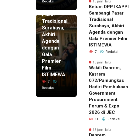
IKAPPI
Redaksi
15 jam lalu
Ketum DPP IKAPPI
Sambangi
Sambangi Pasar
Pasar
Tradisional
Tradisional
Surabaya, Akhiri
Surabaya,
Agenda dengan
Akhiri
Gala Premier Film
Agenda
ISTIMEWA
dengan
7
Redaksi
Gala
Premier
15 jam lalu
Film
Wakili Danrem,
Kasrem
ISTIMEWA
072/Pamungkas
7
Hadiri Pembukaan
Redaksi
Government
Procurement
Forum & Expo
2026 di JEC
11
Redaksi
15 jam lalu
Danrem