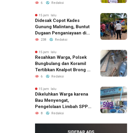
6
Redaksi
15 jam lalu
Didesak Copot Kades
Gunung Malintang, Buntut
Dugaan Penganiayaan di
Dusun Balakka Padang
238
Redaksi
Lawas
15 jam lalu
Resahkan Warga, Polsek
Bungbulang dan Koramil
Tertibkan Knalpot Brong di
Jalan Raya
6
Redaksi
15 jam lalu
Dikeluhkan Warga karena
Bau Menyengat,
Pengelolaan Limbah SPPG
Bandung Wonosegoro 2 di
8
Redaksi
Boyolali Disorot