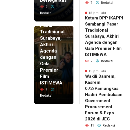
Berlegalitas
7
Redaksi
DPP
7
IKAPPI
Redaksi
15 jam lalu
Ketum DPP IKAPPI
Sambangi
Sambangi Pasar
Pasar
Tradisional
Tradisional
Surabaya, Akhiri
Surabaya,
Agenda dengan
Akhiri
Gala Premier Film
Agenda
ISTIMEWA
dengan
7
Redaksi
Gala
Premier
15 jam lalu
Film
Wakili Danrem,
Kasrem
ISTIMEWA
072/Pamungkas
7
Hadiri Pembukaan
Redaksi
Government
Procurement
Forum & Expo
2026 di JEC
11
Redaksi