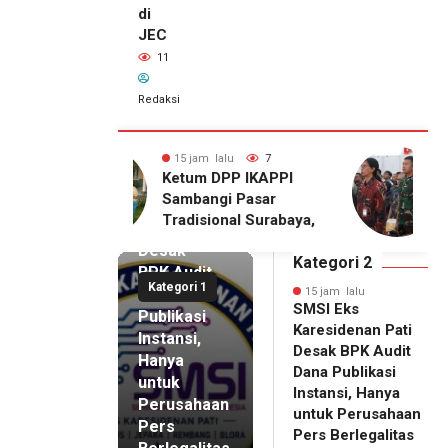
di
JEC
11
Redaksi
alu
7
15 jam lalu
11
15 jam lalu
DPP IKAPPI
Wakili Danrem, Kasrem
SMSI Eks
i Pasar
072/Pamungkas Hadiri
Karesidenan
onal Surabaya,
Pembukaan Government
Pati
Agenda dengan
Procurement Forum &
Desak
emier Film
Expo 2026 di JEC
Kategori 2
BPK Audit
WA
Kategori 1
Dana
15 jam lalu
SMSI Eks
Publikasi
Karesidenan Pati
Instansi,
Desak BPK Audit
Hanya
Dana Publikasi
untuk
Instansi, Hanya
Perusahaan
untuk Perusahaan
Pers
15 jam lalu
Pers Berlegalitas
Ketum