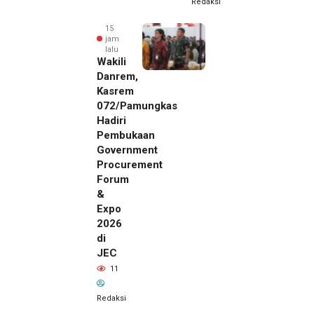
Redaksi
15
jam
lalu
Wakili
Danrem,
Kasrem
072/Pamungkas
Hadiri
Pembukaan
Government
Procurement
Forum
&
Expo
2026
di
JEC
15 jam lalu
11
SMSI Eks
Karesidenan
Redaksi
Pati