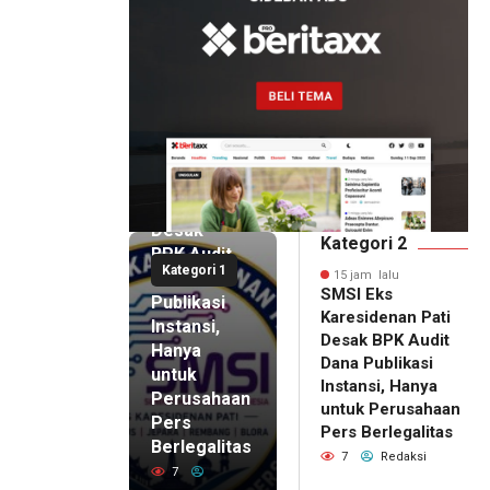
15 jam lalu
SMSI Eks
Karesidenan
Pati
Desak
Kategori 2
BPK Audit
Kategori 1
Dana
15 jam lalu
SMSI Eks
Publikasi
Karesidenan Pati
Instansi,
Desak BPK Audit
Hanya
Dana Publikasi
untuk
Instansi, Hanya
Perusahaan
untuk Perusahaan
Pers
15 jam lalu
Pers Berlegalitas
Ketum
Berlegalitas
7
Redaksi
DPP
7