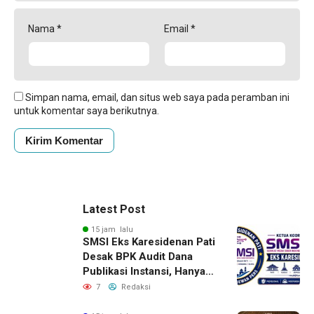
Nama
*
Email
*
Simpan nama, email, dan situs web saya pada peramban ini
untuk komentar saya berikutnya.
Latest Post
15 jam lalu
SMSI Eks Karesidenan Pati
Desak BPK Audit Dana
Publikasi Instansi, Hanya
untuk Perusahaan Pers
7
Redaksi
Berlegalitas