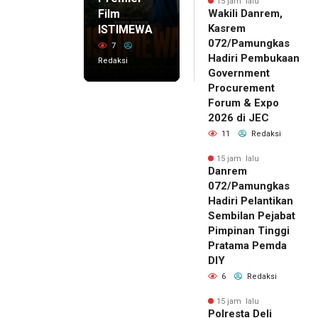
15 jam lalu
Film
Wakili Danrem,
Kasrem
ISTIMEWA
072/Pamungkas
7
Hadiri Pembukaan
Redaksi
Government
Procurement
Forum & Expo
2026 di JEC
11
Redaksi
15 jam lalu
Danrem
072/Pamungkas
Hadiri Pelantikan
Sembilan Pejabat
Pimpinan Tinggi
Pratama Pemda
DIY
6
Redaksi
15 jam lalu
Polresta Deli