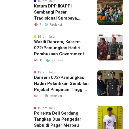
15 jam lalu
Ketum DPP IKAPPI
Sambangi Pasar
Tradisional Surabaya,
Akhiri Agenda dengan
7
Redaksi
Gala Premier Film
ISTIMEWA
15 jam lalu
Wakili Danrem, Kasrem
072/Pamungkas Hadiri
Pembukaan Government
Procurement Forum &
11
Redaksi
Expo 2026 di JEC
15 jam lalu
Danrem 072/Pamungkas
Hadiri Pelantikan Sembilan
Pejabat Pimpinan Tinggi
Pratama Pemda DIY
6
Redaksi
15 jam lalu
Polresta Deli Serdang
Tangkap Dua Pengedar
Sabu di Pagar Merbau