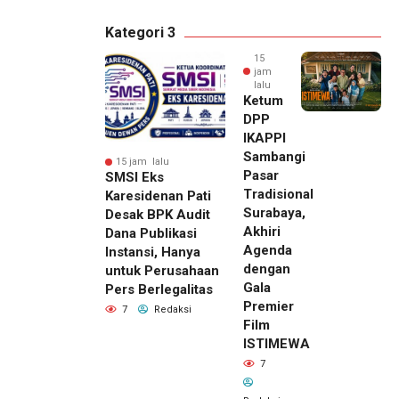
Kategori 3
15
jam
lalu
Ketum
DPP
IKAPPI
Sambangi
15 jam lalu
Pasar
SMSI Eks
Tradisional
Karesidenan Pati
Surabaya,
Desak BPK Audit
Akhiri
Dana Publikasi
Agenda
Instansi, Hanya
dengan
untuk Perusahaan
Gala
Pers Berlegalitas
Premier
7
Redaksi
Film
ISTIMEWA
7