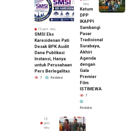
lalu
Ketum
DPP
IKAPPI
Sambangi
15 jam lalu
Pasar
SMSI Eks
Tradisional
Karesidenan Pati
Surabaya,
Desak BPK Audit
Akhiri
Dana Publikasi
Agenda
Instansi, Hanya
dengan
untuk Perusahaan
Gala
Pers Berlegalitas
Premier
7
Redaksi
Film
ISTIMEWA
7
Redaksi
15
jam
lalu