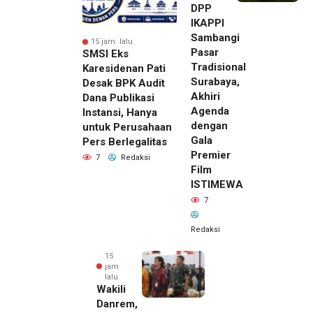
DPP
IKAPPI
Sambangi
15 jam lalu
Pasar
SMSI Eks
Tradisional
Karesidenan Pati
Surabaya,
Desak BPK Audit
Akhiri
Dana Publikasi
Agenda
Instansi, Hanya
dengan
untuk Perusahaan
Gala
Pers Berlegalitas
Premier
7
Redaksi
Film
ISTIMEWA
7
Redaksi
15
jam
lalu
Wakili
Danrem,