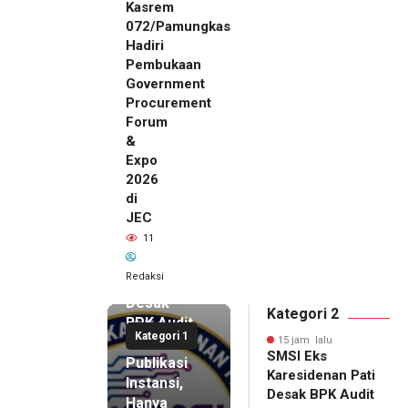
Kasrem
072/Pamungkas
Hadiri
Pembukaan
Government
Procurement
Forum
&
Expo
2026
di
JEC
15 jam lalu
11
SMSI Eks
Karesidenan
Redaksi
Pati
Desak
Kategori 2
BPK Audit
Kategori 1
Dana
15 jam lalu
SMSI Eks
Publikasi
Karesidenan Pati
Instansi,
Desak BPK Audit
Hanya