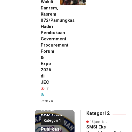
Wakili
Danrem,
Kasrem
072/Pamungkas
Hadiri
Pembukaan
Government
Procurement
Forum
&
Expo
2026
di
JEC
15 jam lalu
11
SMSI Eks
Karesidenan
Redaksi
Pati
Desak
Kategori 2
BPK Audit
Kategori 1
Dana
15 jam lalu
SMSI Eks
Publikasi