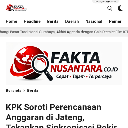
Kamis, 06 Agu 2026
Home
Headline
Berita
Daerah
Nasional
Pemerint
, Akhiri Agenda dengan Gala Premier Film ISTIMEWA
Wak
15 jam lalu
Beranda
Berita
KPK Soroti Perencanaan
Anggaran di Jateng,
Tekankan Sinkronisasi Pokir