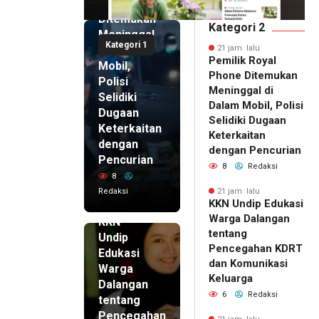
Phone
Ditemukan
Kategori 2
Meninggal
Kategori 1
di Dalam
21 jam lalu
Pemilik Royal
Mobil,
Phone Ditemukan
Polisi
Meninggal di
Selidiki
Dalam Mobil, Polisi
Dugaan
Selidiki Dugaan
Keterkaitan
Keterkaitan
dengan
dengan Pencurian
Pencurian
8
Redaksi
8
Redaksi
21 jam lalu
KKN Undip Edukasi
21 jam lalu
Warga Dalangan
KKN
tentang
Undip
Pencegahan KDRT
Edukasi
dan Komunikasi
Warga
Keluarga
Dalangan
6
Redaksi
tentang
Pencegahan