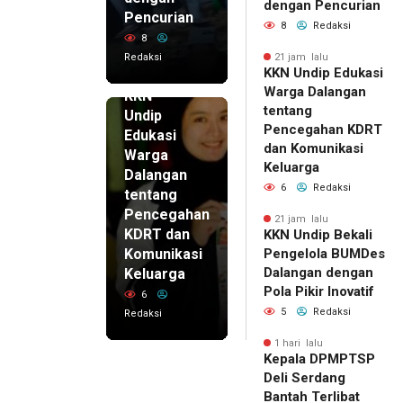
dengan Pencurian
Pencurian
8
Redaksi
8
Redaksi
21 jam lalu
KKN Undip Edukasi
21 jam lalu
Warga Dalangan
KKN
tentang
Undip
Pencegahan KDRT
Edukasi
dan Komunikasi
Warga
Keluarga
Dalangan
6
Redaksi
tentang
Pencegahan
21 jam lalu
KDRT dan
KKN Undip Bekali
Komunikasi
Pengelola BUMDes
Dalangan dengan
Keluarga
Pola Pikir Inovatif
6
5
Redaksi
Redaksi
1 hari lalu
Kepala DPMPTSP
Deli Serdang
Bantah Terlibat