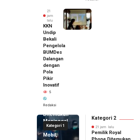
21
jam
lalu
KKN
Undip
Bekali
Pengelola
BUMDes
Dalangan
dengan
Pola
Pikir
Inovatif
21 jam lalu
5
Pemilik
Royal
Redaksi
Phone
Ditemukan
Kategori 2
Meninggal
Kategori 1
di Dalam
21 jam lalu
Pemilik Royal
Mobil,
Phone Ditemukan