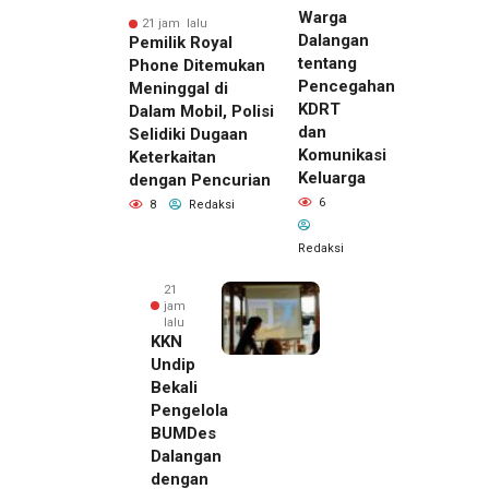
Warga
21 jam lalu
Dalangan
Pemilik Royal
tentang
Phone Ditemukan
Pencegahan
Meninggal di
KDRT
Dalam Mobil, Polisi
dan
Selidiki Dugaan
Komunikasi
Keterkaitan
Keluarga
dengan Pencurian
6
8
Redaksi
Redaksi
21
jam
lalu
KKN
Undip
Bekali
Pengelola
BUMDes
Dalangan
dengan