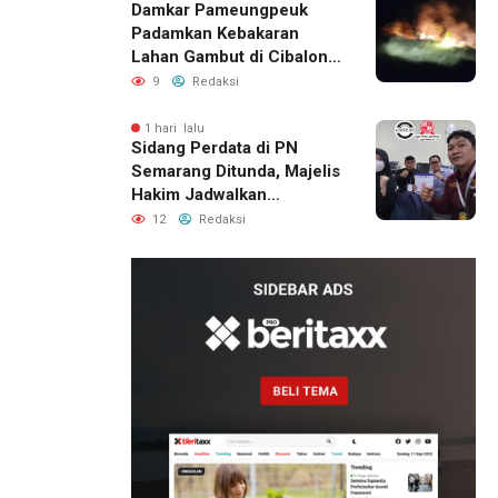
Damkar Pameungpeuk
Padamkan Kebakaran
Lahan Gambut di Cibalong,
Permukiman Warga
9
Redaksi
Berhasil Diamankan
1 hari lalu
Sidang Perdata di PN
Semarang Ditunda, Majelis
Hakim Jadwalkan
Pemanggilan Ulang BPR
12
Redaksi
Artomoro
21 jam lalu
Pemilik
Royal