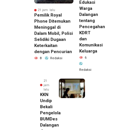
Edukasi
Warga
21 jam lalu
Dalangan
Pemilik Royal
tentang
Phone Ditemukan
Pencegahan
Meninggal di
KDRT
Dalam Mobil, Polisi
dan
Selidiki Dugaan
Komunikasi
Keterkaitan
Keluarga
dengan Pencurian
6
8
Redaksi
Redaksi
21
jam
lalu
KKN
Undip
Bekali
Pengelola
BUMDes
Dalangan