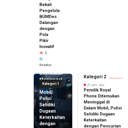
Bekali
Pengelola
BUMDes
Dalangan
dengan
Pola
Pikir
Inovatif
21 jam lalu
5
Pemilik
Royal
Redaksi
Phone
Ditemukan
Kategori 2
Meninggal
Kategori 1
di Dalam
21 jam lalu
Pemilik Royal
Mobil,
Phone Ditemukan
Polisi
Meninggal di
Selidiki
Dalam Mobil, Polisi
Dugaan
Selidiki Dugaan
Keterkaitan
Keterkaitan
dengan
dengan Pencurian