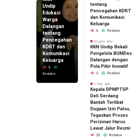
tentang
Undip
Pencegahan KDRT
Edukasi
dan Komunikasi
Warga
Keluarga
Dalangan
6
Redaksi
tentang
Pencegahan
21 jam lalu
KDRT dan
KKN Undip Bekali
Komunikasi
Pengelola BUMDes
Dalangan dengan
Keluarga
Pola Pikir Inovatif
6
5
Redaksi
Redaksi
1 hari lalu
Kepala DPMPTSP
Deli Serdang
Bantah Terlibat
Dugaan Izin Palsu,
Tegaskan Proses
Perizinan Harus
Lewat Jalur Resmi
20
Redaksi