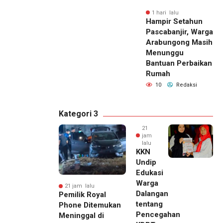
1 hari lalu
Hampir Setahun
Pascabanjir, Warga
Arabungong Masih
Menunggu
Bantuan Perbaikan
Rumah
10
Redaksi
Kategori 3
21
jam
lalu
KKN
Undip
Edukasi
Warga
21 jam lalu
Dalangan
Pemilik Royal
tentang
Phone Ditemukan
Pencegahan
Meninggal di