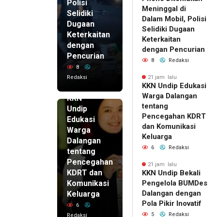
Polisi
Meninggal di
Selidiki
Dalam Mobil, Polisi
Dugaan
Selidiki Dugaan
Keterkaitan
Keterkaitan
dengan
dengan Pencurian
Pencurian
8
Redaksi
8
Redaksi
21 jam lalu
KKN Undip Edukasi
21 jam lalu
Warga Dalangan
KKN
tentang
Undip
Pencegahan KDRT
Edukasi
dan Komunikasi
Warga
Keluarga
Dalangan
6
Redaksi
tentang
Pencegahan
21 jam lalu
KDRT dan
KKN Undip Bekali
Komunikasi
Pengelola BUMDes
Dalangan dengan
Keluarga
Pola Pikir Inovatif
6
5
Redaksi
Redaksi