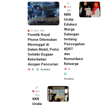
21
jam
lalu
KKN
Undip
Edukasi
Warga
21 jam lalu
Dalangan
Pemilik Royal
tentang
Phone Ditemukan
Pencegahan
Meninggal di
KDRT
Dalam Mobil, Polisi
dan
Selidiki Dugaan
Komunikasi
Keterkaitan
Keluarga
dengan Pencurian
6
8
Redaksi
Redaksi
21
jam
lalu
KKN
Undip