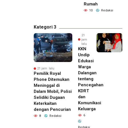
Rumah
10
Redaksi
Kategori 3
21
jam
lalu
KKN
Undip
Edukasi
Warga
21 jam lalu
Dalangan
Pemilik Royal
tentang
Phone Ditemukan
Pencegahan
Meninggal di
KDRT
Dalam Mobil, Polisi
dan
Selidiki Dugaan
Komunikasi
Keterkaitan
Keluarga
dengan Pencurian
6
8
Redaksi
Redaksi