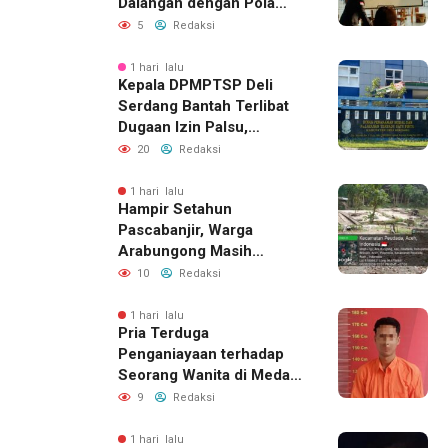
Dalangan dengan Pola
Pikir Inovatif
5
Redaksi
1 hari lalu
Kepala DPMPTSP Deli
Serdang Bantah Terlibat
Dugaan Izin Palsu,
Tegaskan Proses
20
Redaksi
Perizinan Harus Lewat
Jalur Resmi
1 hari lalu
Hampir Setahun
Pascabanjir, Warga
Arabungong Masih
Menunggu Bantuan
10
Redaksi
Perbaikan Rumah
1 hari lalu
Pria Terduga
Penganiayaan terhadap
Seorang Wanita di Medan
Ditangkap Polisi
9
Redaksi
1 hari lalu