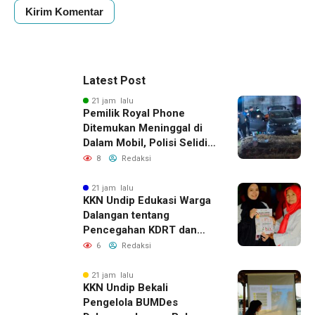
Latest Post
21 jam lalu
Pemilik Royal Phone
Ditemukan Meninggal di
Dalam Mobil, Polisi Selidiki
Dugaan Keterkaitan
8
Redaksi
dengan Pencurian
21 jam lalu
KKN Undip Edukasi Warga
Dalangan tentang
Pencegahan KDRT dan
Komunikasi Keluarga
6
Redaksi
21 jam lalu
KKN Undip Bekali
Pengelola BUMDes