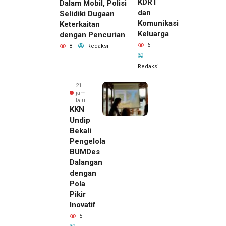
KDRT
Dalam Mobil, Polisi
dan
Selidiki Dugaan
Komunikasi
Keterkaitan
Keluarga
dengan Pencurian
6
8
Redaksi
Redaksi
21
jam
lalu
KKN
Undip
Bekali
Pengelola
BUMDes
Dalangan
dengan
Pola
Pikir
Inovatif
5