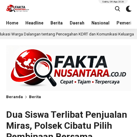
Sabtu, 08 Agu 2026
Home
Headline
Berita
Daerah
Nasional
Pemerint
Pencegahan KDRT dan Komunikasi Keluarga
KKN Undip Be
21 jam lalu
Beranda
Berita
Dua Siswa Terlibat Penjualan
Miras, Polsek Cibatu Pilih
Pembinaan Bersama