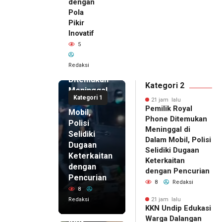
dengan
Pola
Pikir
Inovatif
21 jam lalu
5
Pemilik
Royal
Redaksi
Phone
Ditemukan
Kategori 2
Meninggal
Kategori 1
di Dalam
21 jam lalu
Pemilik Royal
Mobil,
Phone Ditemukan
Polisi
Meninggal di
Selidiki
Dalam Mobil, Polisi
Dugaan
Selidiki Dugaan
Keterkaitan
Keterkaitan
dengan
dengan Pencurian
Pencurian
8
Redaksi
8
Redaksi
21 jam lalu
KKN Undip Edukasi
21 jam lalu
Warga Dalangan
KKN