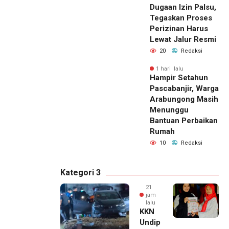
Dugaan Izin Palsu,
Tegaskan Proses
Perizinan Harus
Lewat Jalur Resmi
20
Redaksi
1 hari lalu
Hampir Setahun
Pascabanjir, Warga
Arabungong Masih
Menunggu
Bantuan Perbaikan
Rumah
10
Redaksi
Kategori 3
21
jam
lalu
KKN
Undip