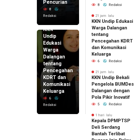
Pencurian
8
Redaksi
8
Redaksi
21 jam lalu
KKN Undip Edukasi
21 jam lalu
Warga Dalangan
KKN
tentang
Undip
Pencegahan KDRT
Edukasi
dan Komunikasi
Warga
Keluarga
Dalangan
6
Redaksi
tentang
Pencegahan
21 jam lalu
KDRT dan
KKN Undip Bekali
Komunikasi
Pengelola BUMDes
Dalangan dengan
Keluarga
Pola Pikir Inovatif
6
5
Redaksi
Redaksi
1 hari lalu
Kepala DPMPTSP
Deli Serdang
Bantah Terlibat