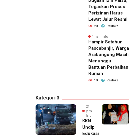
Dugaan Izin Palsu,
Tegaskan Proses
Perizinan Harus
Lewat Jalur Resmi
20
Redaksi
1 hari lalu
Hampir Setahun
Pascabanjir, Warga
Arabungong Masih
Menunggu
Bantuan Perbaikan
Rumah
10
Redaksi
Kategori 3
21
jam
lalu
KKN
Undip
Edukasi