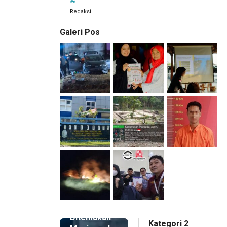
Redaksi
Galeri Pos
21 jam lalu
Pemilik
Royal
Phone
Ditemukan
Kategori 2