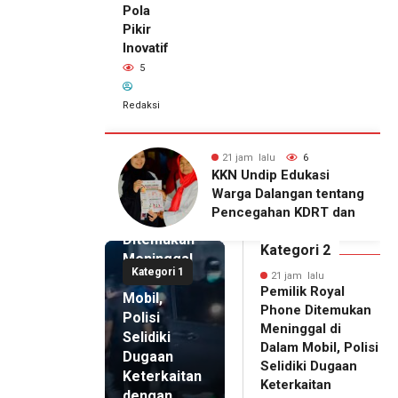
Pola
Pikir
Inovatif
5
Redaksi
alu
6
21 jam lalu
5
21 jam lalu
ip Edukasi
KKN Undip Bekali
Pemilik
alangan tentang
Pengelola BUMDes
Royal
ahan KDRT dan
Dalangan dengan Pola
Phone
asi Keluarga
Pikir Inovatif
Ditemukan
Kategori 2
Meninggal
Kategori 1
di Dalam
21 jam lalu
Pemilik Royal
Mobil,
Phone Ditemukan
Polisi
Meninggal di
Selidiki
Dalam Mobil, Polisi
Dugaan
Selidiki Dugaan
Keterkaitan
Keterkaitan
dengan