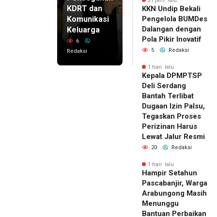
21 jam lalu
KDRT dan
KKN Undip Bekali
Komunikasi
Pengelola BUMDes
Dalangan dengan
Keluarga
Pola Pikir Inovatif
6
5
Redaksi
Redaksi
1 hari lalu
Kepala DPMPTSP
Deli Serdang
Bantah Terlibat
Dugaan Izin Palsu,
Tegaskan Proses
Perizinan Harus
Lewat Jalur Resmi
20
Redaksi
1 hari lalu
Hampir Setahun
Pascabanjir, Warga
Arabungong Masih
Menunggu
Bantuan Perbaikan