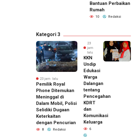
Bantuan Perbaikan
Rumah
10
Redaksi
Kategori 3
23
jam
lalu
KKN
Undip
Edukasi
Warga
23 jam lalu
Dalangan
Pemilik Royal
tentang
Phone Ditemukan
Pencegahan
Meninggal di
KDRT
Dalam Mobil, Polisi
dan
Selidiki Dugaan
Komunikasi
Keterkaitan
Keluarga
dengan Pencurian
6
8
Redaksi