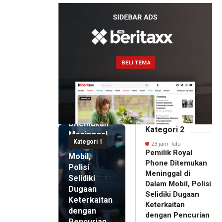
23 jam lalu
Pemilik
Royal
Phone
Ditemukan
Kategori 2
Meninggal
Kategori 1
di Dalam
23 jam lalu
Pemilik Royal
Mobil,
Phone Ditemukan
Polisi
Meninggal di
Selidiki
Dalam Mobil, Polisi
Dugaan
Selidiki Dugaan
Keterkaitan
Keterkaitan
dengan
dengan Pencurian
Pencurian