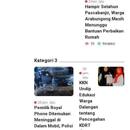
2 hari lalu
Hampir Setahun
Pascabanjir, Warga
Arabungong Masih
Menunggu
Bantuan Perbaikan
Rumah
10
Redaksi
Kategori 3
23
jam
lalu
KKN
Undip
Edukasi
Warga
23 jam lalu
Dalangan
Pemilik Royal
tentang
Phone Ditemukan
Pencegahan
Meninggal di
KDRT
Dalam Mobil, Polisi