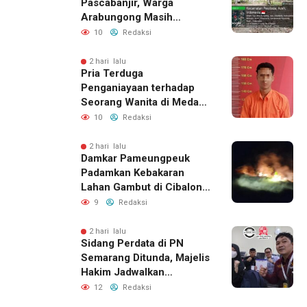
Pascabanjir, Warga
Arabungong Masih
Menunggu Bantuan
10
Redaksi
Perbaikan Rumah
2 hari lalu
Pria Terduga
Penganiayaan terhadap
Seorang Wanita di Medan
Ditangkap Polisi
10
Redaksi
2 hari lalu
Damkar Pameungpeuk
Padamkan Kebakaran
Lahan Gambut di Cibalong,
Permukiman Warga
9
Redaksi
Berhasil Diamankan
2 hari lalu
Sidang Perdata di PN
Semarang Ditunda, Majelis
Hakim Jadwalkan
Pemanggilan Ulang BPR
12
Redaksi
Artomoro