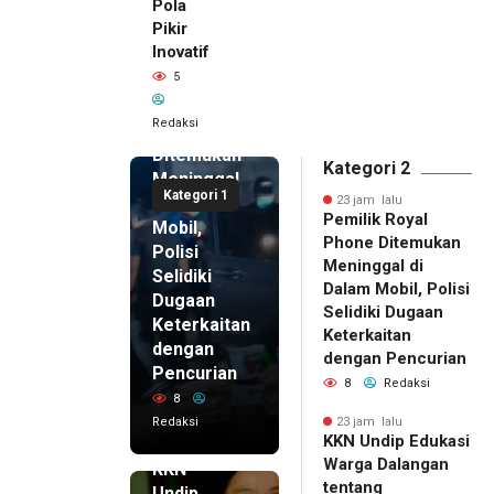
Pola
Pikir
Inovatif
23 jam lalu
5
Pemilik
Royal
Redaksi
Phone
Ditemukan
Kategori 2
Meninggal
Kategori 1
di Dalam
23 jam lalu
Pemilik Royal
Mobil,
Phone Ditemukan
Polisi
Meninggal di
Selidiki
Dalam Mobil, Polisi
Dugaan
Selidiki Dugaan
Keterkaitan
Keterkaitan
dengan
dengan Pencurian
Pencurian
8
Redaksi
8
Redaksi
23 jam lalu
KKN Undip Edukasi
23 jam lalu
Warga Dalangan
KKN
tentang
Undip