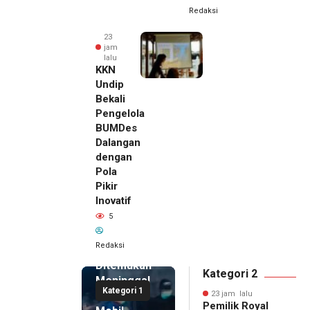
Redaksi
23
jam
lalu
KKN
Undip
Bekali
Pengelola
BUMDes
Dalangan
dengan
Pola
Pikir
Inovatif
23 jam lalu
5
Pemilik
Royal
Redaksi
Phone
Ditemukan
Kategori 2
Meninggal
Kategori 1
di Dalam
23 jam lalu
Pemilik Royal