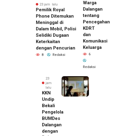
Warga
23 jam lalu
Dalangan
Pemilik Royal
tentang
Phone Ditemukan
Pencegahan
Meninggal di
KDRT
Dalam Mobil, Polisi
dan
Selidiki Dugaan
Komunikasi
Keterkaitan
Keluarga
dengan Pencurian
6
8
Redaksi
Redaksi
23
jam
lalu
KKN
Undip
Bekali
Pengelola
BUMDes
Dalangan
dengan