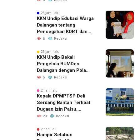
dengan Pencurian
23 jam lalu
KKN Undip Edukasi Warga
Dalangan tentang
Pencegahan KDRT dan
Komunikasi Keluarga
6
Redaksi
23 jam lalu
KKN Undip Bekali
Pengelola BUMDes
Dalangan dengan Pola
Pikir Inovatif
5
Redaksi
2 hari lalu
Kepala DPMPTSP Deli
Serdang Bantah Terlibat
Dugaan Izin Palsu,
Tegaskan Proses
20
Redaksi
Perizinan Harus Lewat
Jalur Resmi
2 hari lalu
Hampir Setahun