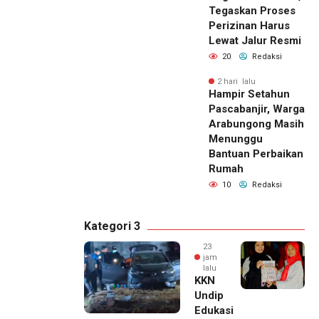
Tegaskan Proses
Perizinan Harus
Lewat Jalur Resmi
20
Redaksi
2 hari lalu
Hampir Setahun
Pascabanjir, Warga
Arabungong Masih
Menunggu
Bantuan Perbaikan
Rumah
10
Redaksi
Kategori 3
23
jam
lalu
KKN
Undip
Edukasi