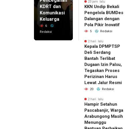
Pencegahan
23 jam lalu
KDRT dan
KKN Undip Bekali
Komunikasi
Pengelola BUMDes
Dalangan dengan
Keluarga
Pola Pikir Inovatif
6
5
Redaksi
Redaksi
2 hari lalu
Kepala DPMPTSP
Deli Serdang
Bantah Terlibat
Dugaan Izin Palsu,
Tegaskan Proses
Perizinan Harus
Lewat Jalur Resmi
20
Redaksi
2 hari lalu
Hampir Setahun
Pascabanjir, Warga
Arabungong Masih
Menunggu
Bantuan Perbaikan