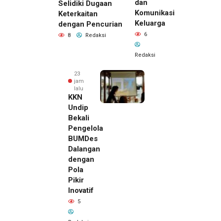
dan
Selidiki Dugaan
Komunikasi
Keterkaitan
Keluarga
dengan Pencurian
6
8
Redaksi
Redaksi
23
jam
lalu
KKN
Undip
Bekali
Pengelola
BUMDes
Dalangan
dengan
Pola
Pikir
Inovatif
23 jam lalu
5
Pemilik
Royal