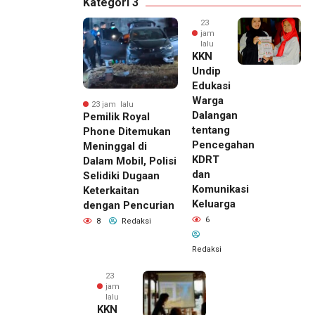
Kategori 3
23
jam
lalu
KKN
Undip
Edukasi
Warga
23 jam lalu
Dalangan
Pemilik Royal
tentang
Phone Ditemukan
Pencegahan
Meninggal di
KDRT
Dalam Mobil, Polisi
dan
Selidiki Dugaan
Komunikasi
Keterkaitan
Keluarga
dengan Pencurian
6
8
Redaksi
Redaksi
23
jam
lalu
KKN