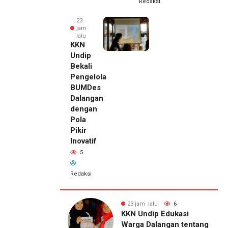
Redaksi
23
jam
lalu
KKN
Undip
Bekali
Pengelola
BUMDes
Dalangan
dengan
Pola
Pikir
Inovatif
5
Redaksi
alu
6
23 jam lalu
5
23 jam lalu
ip Edukasi
KKN Undip Bekali
Pemilik
alangan tentang
Pengelola BUMDes