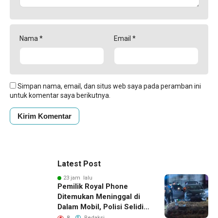
Nama
*
Email
*
Simpan nama, email, dan situs web saya pada peramban ini
untuk komentar saya berikutnya.
Latest Post
23 jam lalu
Pemilik Royal Phone
Ditemukan Meninggal di
Dalam Mobil, Polisi Selidiki
Dugaan Keterkaitan
8
Redaksi