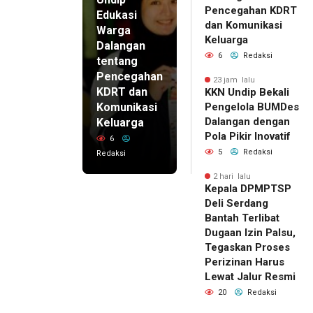
Pencegahan KDRT
Edukasi
dan Komunikasi
Warga
Keluarga
Dalangan
6
Redaksi
tentang
Pencegahan
23 jam lalu
KDRT dan
KKN Undip Bekali
Komunikasi
Pengelola BUMDes
Dalangan dengan
Keluarga
Pola Pikir Inovatif
6
5
Redaksi
Redaksi
2 hari lalu
Kepala DPMPTSP
Deli Serdang
Bantah Terlibat
Dugaan Izin Palsu,
Tegaskan Proses
Perizinan Harus
Lewat Jalur Resmi
20
Redaksi