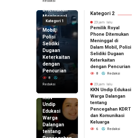
Redaksi
Phone
Ditemukan
Kategori 2
Meninggal
Kategori 1
di Dalam
23 jam lalu
Pemilik Royal
Mobil,
Phone Ditemukan
Polisi
Meninggal di
Selidiki
Dalam Mobil, Polisi
Dugaan
Selidiki Dugaan
Keterkaitan
Keterkaitan
dengan
dengan Pencurian
Pencurian
8
Redaksi
8
Redaksi
23 jam lalu
KKN Undip Edukasi
23 jam lalu
Warga Dalangan
KKN
tentang
Undip
Pencegahan KDRT
Edukasi
dan Komunikasi
Warga
Keluarga
Dalangan
6
Redaksi
tentang