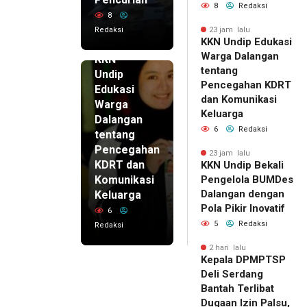
8
Redaksi
8
Redaksi
23 jam lalu
KKN Undip Edukasi
23 jam lalu
Warga Dalangan
KKN
tentang
Undip
Pencegahan KDRT
Edukasi
dan Komunikasi
Warga
Keluarga
Dalangan
6
Redaksi
tentang
Pencegahan
23 jam lalu
KDRT dan
KKN Undip Bekali
Komunikasi
Pengelola BUMDes
Dalangan dengan
Keluarga
Pola Pikir Inovatif
6
5
Redaksi
Redaksi
2 hari lalu
Kepala DPMPTSP
Deli Serdang
Bantah Terlibat
Dugaan Izin Palsu,