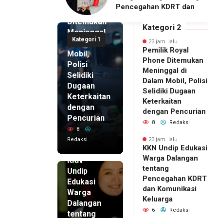
Royal
ahan KDRT dan
Dalangan dengan Pola
Phone
asi Keluarga
Pikir Inovatif
Ditemukan
Kategori 2
Meninggal
Kategori 1
di Dalam
23 jam lalu
Pemilik Royal
Mobil,
Phone Ditemukan
Polisi
Meninggal di
Selidiki
Dalam Mobil, Polisi
Dugaan
Selidiki Dugaan
Keterkaitan
Keterkaitan
dengan
dengan Pencurian
Pencurian
8
Redaksi
8
Redaksi
23 jam lalu
KKN Undip Edukasi
23 jam lalu
Warga Dalangan
KKN
tentang
Undip
Pencegahan KDRT
Edukasi
dan Komunikasi
Warga
Keluarga
Dalangan
6
Redaksi
tentang