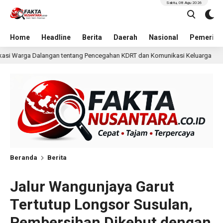
Sabtu, 08 Agu 2026
Home
Headline
Berita
Daerah
Nasional
Pemerint
cegahan KDRT dan Komunikasi Keluarga
KKN Undip Beka
23 jam lalu
Beranda
Berita
Jalur Wangunjaya Garut
Tertutup Longsor Susulan,
Pembersihan Dikebut dengan