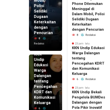
Mobil,
Phone Ditemukan
Polisi
Meninggal di
Selidiki
Dalam Mobil, Polisi
Dugaan
Selidiki Dugaan
Keterkaitan
Keterkaitan
dengan
dengan Pencurian
Pencurian
8
Redaksi
8
Redaksi
23 jam lalu
KKN Undip Edukasi
23 jam lalu
Warga Dalangan
KKN
tentang
Undip
Pencegahan KDRT
Edukasi
dan Komunikasi
Warga
Keluarga
Dalangan
6
Redaksi
tentang
Pencegahan
23 jam lalu
KDRT dan
KKN Undip Bekali
Komunikasi
Pengelola BUMDes
Dalangan dengan
Keluarga
Pola Pikir Inovatif
6