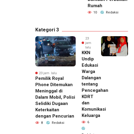
Rumah
10
Redaksi
Kategori 3
23
jam
lalu
KKN
Undip
Edukasi
Warga
23 jam lalu
Dalangan
Pemilik Royal
tentang
Phone Ditemukan
Pencegahan
Meninggal di
KDRT
Dalam Mobil, Polisi
dan
Selidiki Dugaan
Komunikasi
Keterkaitan
Keluarga
dengan Pencurian
6
8
Redaksi