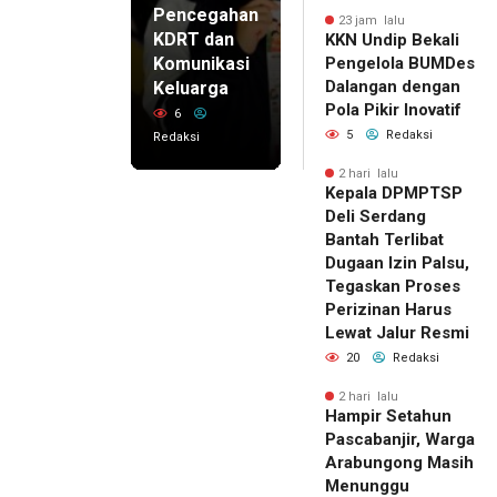
Pencegahan
23 jam lalu
KDRT dan
KKN Undip Bekali
Komunikasi
Pengelola BUMDes
Dalangan dengan
Keluarga
Pola Pikir Inovatif
6
5
Redaksi
Redaksi
2 hari lalu
Kepala DPMPTSP
Deli Serdang
Bantah Terlibat
Dugaan Izin Palsu,
Tegaskan Proses
Perizinan Harus
Lewat Jalur Resmi
20
Redaksi
2 hari lalu
Hampir Setahun
Pascabanjir, Warga
Arabungong Masih
Menunggu