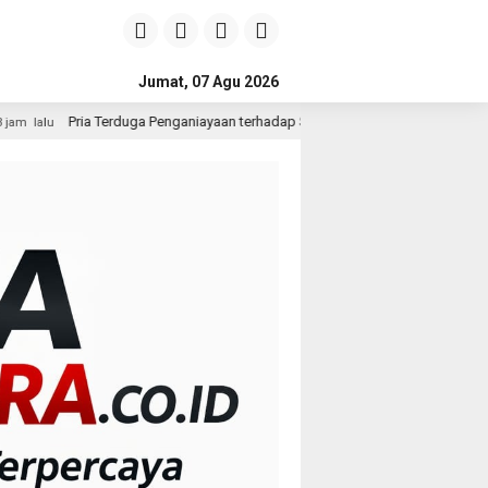
Jumat, 07 Agu 2026
a Penganiayaan terhadap Seorang Wanita di Medan Ditangkap Polisi
1