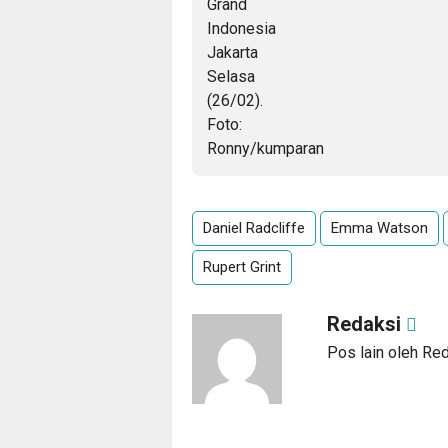
Daniel Radcliffe
Emma Watson
Rupert Grint
Redaksi
Pos lain oleh Re