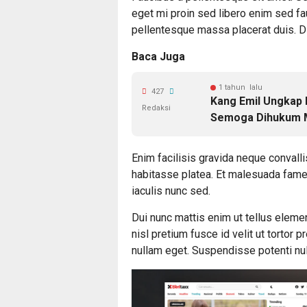
eget mi proin sed libero enim sed fa
pellentesque massa placerat duis. Di
Baca Juga
1 tahun lalu
427
Kang Emil Ungkap 
Redaksi
Semoga Dihukum M
Enim facilisis gravida neque convalli
habitasse platea. Et malesuada fames
iaculis nunc sed.
Dui nunc mattis enim ut tellus eleme
nisl pretium fusce id velit ut tortor 
nullam eget. Suspendisse potenti nul