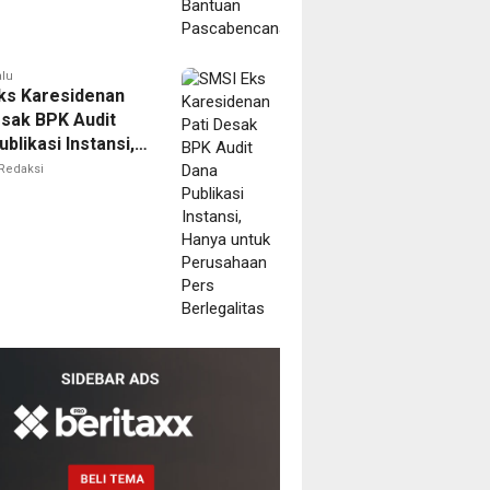
alu
ks Karesidenan
esak BPK Audit
blikasi Instansi,
untuk Perusahaan
Redaksi
erlegalitas
m
ala
MPTSP
dang