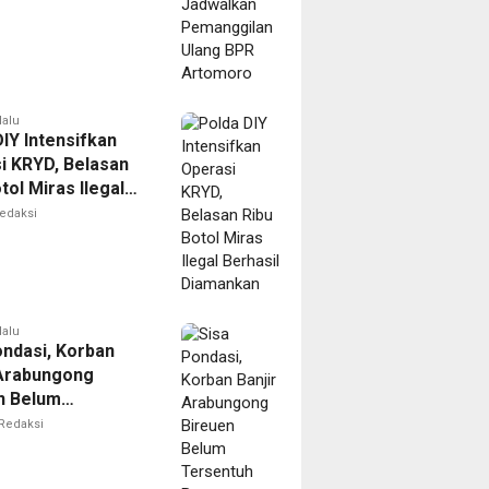
oro
lalu
IY Intensifkan
i KRYD, Belasan
tol Miras Ilegal
il Diamankan
edaksi
lalu
ondasi, Korban
 Arabungong
n Belum
tuh Bantuan
Redaksi
bencana