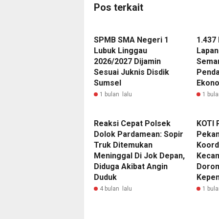
Pos terkait
SPMB SMA Negeri 1
1.437
Lubuk Linggau
Lapan
2026/2027 Dijamin
Semar
Sesuai Juknis Disdik
Penda
Sumsel
Ekono
1 bulan lalu
1 bula
Reaksi Cepat Polsek
KOTI 
Dolok Pardamean: Sopir
Pekan
Truk Ditemukan
Koord
Meninggal Di Jok Depan,
Kecam
Diduga Akibat Angin
Doron
Duduk
Kepen
4 bulan lalu
1 bula