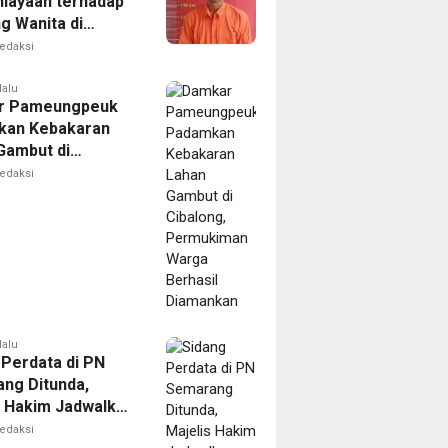
iayaan terhadap
g Wanita di
Ditangkap Polisi
edaksi
lalu
r Pameungpeuk
kan Kebakaran
Gambut di
ng, Permukiman
edaksi
Berhasil
nkan
lalu
 Perdata di PN
ng Ditunda,
s Hakim Jadwalkan
gilan Ulang BPR
edaksi