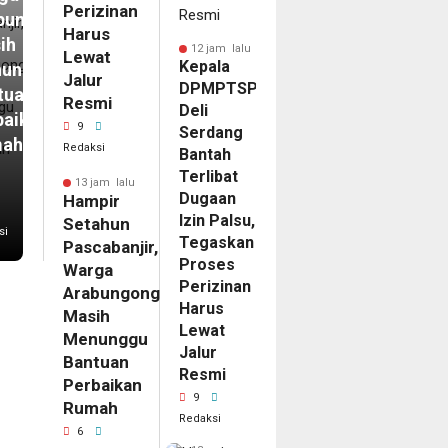
Perizinan
bungong
Harus
ih
12 jam lalu
Lewat
Kepala
unggu
Jalur
DPMPTSP
tuan
Resmi
Deli
baikan
9
Serdang
mah
Redaksi
Bantah
Terlibat
13 jam lalu
Dugaan
Hampir
Izin Palsu,
Setahun
si
Tegaskan
Pascabanjir,
Proses
Warga
Perizinan
Arabungong
Harus
Masih
Lewat
Menunggu
Jalur
Bantuan
Resmi
Perbaikan
9
Rumah
Redaksi
6