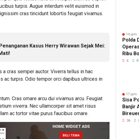
Artom
ucibus turpis. Augue interdum velit euismod in
gnissim cras tincidunt lobortis feugiat vivamus.
14 jam 
Polda D
Penanganan Kasus Herry Wirawan Sejak Mei:
Operas
ati!
Ribu Bo
Berhas
6
R
s a cras semper auctor. Viverra tellus in hac
 ac turpis. Odio tempor orci dapibus ultrices in
17 jam 
ntum. Cras ornare arcu dui vivamus arcu. Feugiat
Sisa P
pretium viverra. Nec ullamcorper sit amet risus
Banjir
Bireue
lam ac tortor vitae purus faucibus ornare.
Tersen
36
Pasca