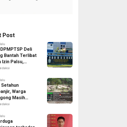
t Post
lalu
 DPMPTSP Deli
g Bantah Terlibat
Izin Palsu,
an Proses
edaksi
nan Harus Lewat
Resmi
lalu
 Setahun
anjir, Warga
gong Masih
ggu Bantuan
edaksi
kan Rumah
lalu
erduga