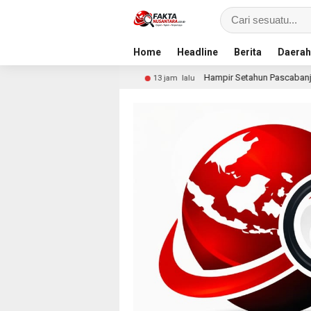
Home
Headline
Berita
Daerah
Resmi
Hampir Setahun Pascabanjir, Warga Arabungong
13 jam lalu