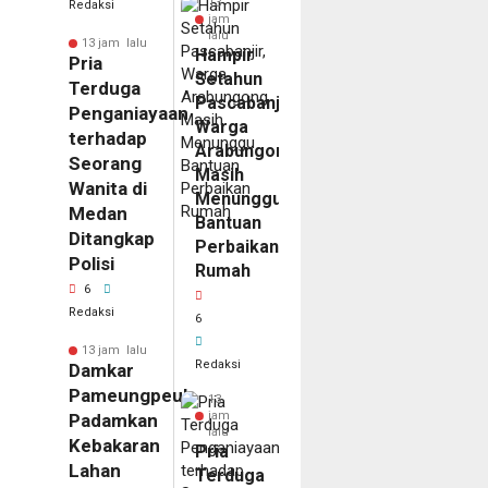
13
Redaksi
jam
lalu
13 jam lalu
Hampir
Pria
Setahun
Terduga
Pascabanjir,
Penganiayaan
Warga
terhadap
Arabungong
Seorang
Masih
Wanita di
Menunggu
Medan
Bantuan
Ditangkap
Perbaikan
Polisi
Rumah
6
Redaksi
6
13 jam lalu
Redaksi
Damkar
Pameungpeuk
13
jam
Padamkan
lalu
Kebakaran
Pria
Lahan
Terduga