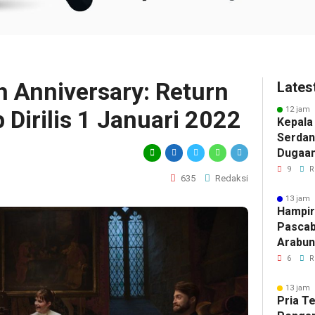
h Anniversary: Return
Lates
12 jam 
 Dirilis 1 Januari 2022
Kepala
Serdan
Dugaan 
Tegask
9
R
635
Redaksi
Perizi
Jalur 
13 jam 
Hampir
Pascab
Arabun
Menun
6
R
Perbai
13 jam 
Pria T