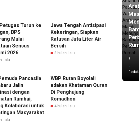
Ara
Mas
Men
 Petugas Turun ke
Jawa Tengah Antisipasi
Ban
gan, BPS
Kekeringan, Siapkan
Per
ang Mulai
Ratusan Juta Liter Air
Ru
taan Sensus
Bersih
mi 2026
3 bulan lalu
6
n lalu
Redak
Pemuda Pancasila
WBP Rutan Boyolali
baru Jalin
adakan Khataman Quran
inasi dengan
Di Penghujung
atan Rumbai,
Romadhon
g Kolaborasi untuk
4 bulan lalu
tingan Masyarakat
n lalu