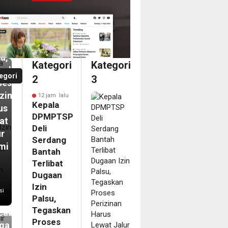
tah
ibat
aan
u,
Kategori
Kategori
askan
egori
2
3
ses
izinan
12 jam lalu
Kepala
us
DPMPTSP
at
Deli
ur
Serdang
mi
Bantah
Terlibat
m
Dugaan
pir
Izin
si
Palsu,
ahun
Tegaskan
abanjir,
Proses
ga