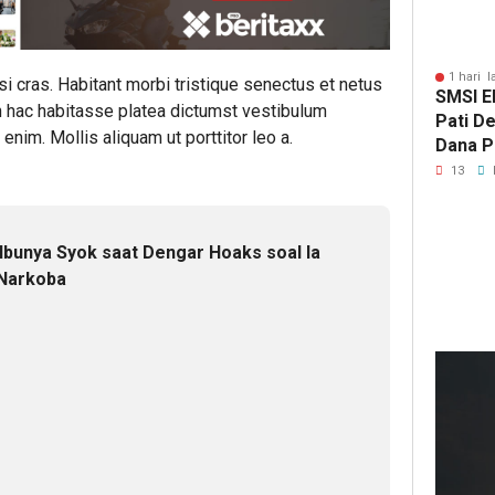
1 hari l
lisi cras. Habitant morbi tristique senectus et netus
SMSI E
n hac habitasse platea dictumst vestibulum
Pati D
enim. Mollis aliquam ut porttitor leo a.
Dana Pu
Hanya 
13
Pers B
Ibunya Syok saat Dengar Hoaks soal Ia
 Narkoba
12
ja
lalu
Kep
DP
Deli
Ser