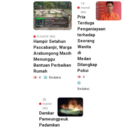
14
menit
lalu
Pria
Terduga
Penganiayaan
terhadap
6 menit lalu
Seorang
Hampir Setahun
Wanita
Pascabanjir, Warga
di
Arabungong Masih
Medan
Menunggu
Ditangkap
Bantuan Perbaikan
Polisi
Rumah
4
4
Redaksi
Redaksi
20
menit
lalu
Damkar
Pameungpeuk
Padamkan