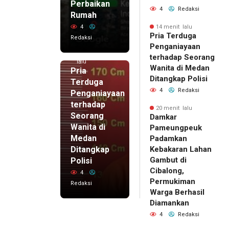
Perbaikan
4
Redaksi
Rumah
4
14 menit lalu
Pria Terduga
Redaksi
Penganiayaan
14 menit
terhadap Seorang
lalu
Wanita di Medan
Pria
Ditangkap Polisi
Terduga
4
Redaksi
Penganiayaan
terhadap
20 menit lalu
Seorang
Damkar
Wanita di
Pameungpeuk
Medan
Padamkan
Ditangkap
Kebakaran Lahan
Gambut di
Polisi
Cibalong,
4
Permukiman
Redaksi
Warga Berhasil
Diamankan
4
Redaksi