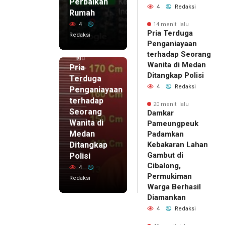
Perbaikan
4
Redaksi
Rumah
4
14 menit lalu
Pria Terduga
Redaksi
Penganiayaan
14 menit
terhadap Seorang
lalu
Wanita di Medan
Pria
Ditangkap Polisi
Terduga
4
Redaksi
Penganiayaan
terhadap
20 menit lalu
Seorang
Damkar
Wanita di
Pameungpeuk
Medan
Padamkan
Ditangkap
Kebakaran Lahan
Gambut di
Polisi
Cibalong,
4
Permukiman
Redaksi
Warga Berhasil
Diamankan
4
Redaksi