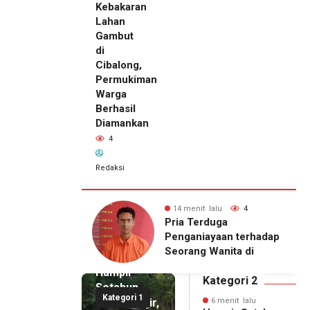
Kebakaran
Lahan
Gambut
di
Cibalong,
Permukiman
Warga
Berhasil
Diamankan
4
Redaksi
 lalu
4
20 menit lalu
4
rduga
Damkar Pameungpeuk
ayaan terhadap
Padamkan Kebakaran
 Wanita di
6 menit
Lahan Gambut di
lalu
itangkap Polisi
Cibalong, Permukiman
Hampir
Warga Berhasil
Kategori 2
Setahun
Diamankan
Kategori 1
Pascabanjir,
6 menit lalu