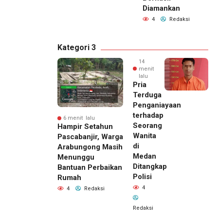
Diamankan
4
Redaksi
Kategori 3
14
menit
lalu
Pria
Terduga
Penganiayaan
terhadap
6 menit lalu
Seorang
Hampir Setahun
Wanita
Pascabanjir, Warga
di
Arabungong Masih
Medan
Menunggu
Ditangkap
Bantuan Perbaikan
Polisi
Rumah
4
4
Redaksi
Redaksi