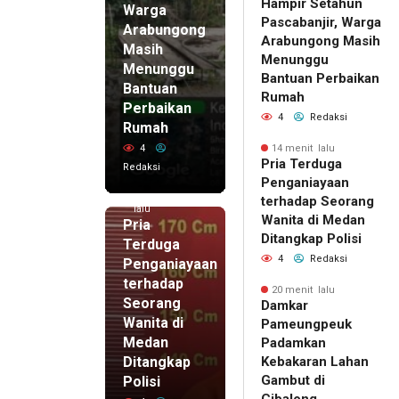
Hampir Setahun
Warga
Pascabanjir, Warga
Arabungong
Arabungong Masih
Masih
Menunggu
Menunggu
Bantuan Perbaikan
Bantuan
Rumah
Perbaikan
4
Redaksi
Rumah
4
14 menit lalu
Pria Terduga
Redaksi
Penganiayaan
14 menit
terhadap Seorang
lalu
Wanita di Medan
Pria
Ditangkap Polisi
Terduga
4
Redaksi
Penganiayaan
terhadap
20 menit lalu
Seorang
Damkar
Wanita di
Pameungpeuk
Medan
Padamkan
Ditangkap
Kebakaran Lahan
Gambut di
Polisi
Cibalong,