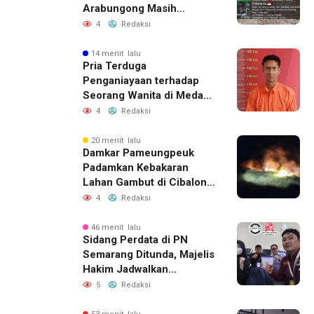
Arabungong Masih
Menunggu Bantuan
4
Redaksi
Perbaikan Rumah
14 menit lalu
Pria Terduga
Penganiayaan terhadap
Seorang Wanita di Medan
Ditangkap Polisi
4
Redaksi
20 menit lalu
Damkar Pameungpeuk
Padamkan Kebakaran
Lahan Gambut di Cibalong,
Permukiman Warga
4
Redaksi
Berhasil Diamankan
46 menit lalu
Sidang Perdata di PN
Semarang Ditunda, Majelis
Hakim Jadwalkan
Pemanggilan Ulang BPR
5
Redaksi
Artomoro