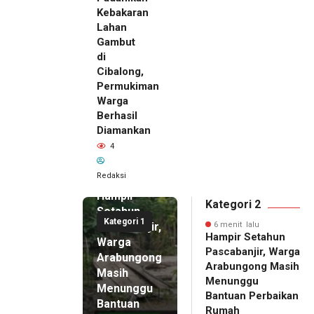
Kebakaran
Lahan
Gambut
di
Cibalong,
Permukiman
Warga
Berhasil
Diamankan
4
6 menit
Redaksi
lalu
Hampir
Kategori 2
Setahun
Kategori 1
Pascabanjir,
6 menit lalu
Hampir Setahun
Warga
Pascabanjir, Warga
Arabungong
Arabungong Masih
Masih
Menunggu
Menunggu
Bantuan Perbaikan
Bantuan
Rumah