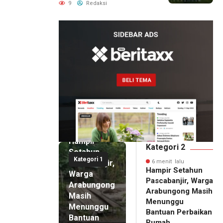
Akhiri Agenda dengan
9
Redaksi
Gala Premier Film
ISTIMEWA
6 menit
lalu
Hampir
Kategori 2
Setahun
Kategori 1
Pascabanjir,
6 menit lalu
Hampir Setahun
Warga
Pascabanjir, Warga
Arabungong
Arabungong Masih
Masih
Menunggu
Menunggu
Bantuan Perbaikan
Bantuan
Rumah