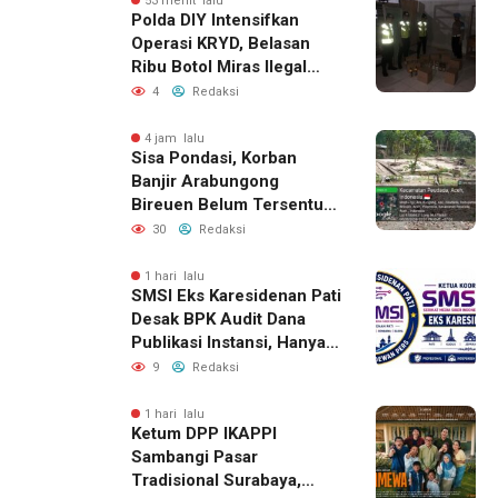
53 menit lalu
Polda DIY Intensifkan
Operasi KRYD, Belasan
Ribu Botol Miras Ilegal
Berhasil Diamankan
4
Redaksi
4 jam lalu
Sisa Pondasi, Korban
Banjir Arabungong
Bireuen Belum Tersentuh
Bantuan Pascabencana
30
Redaksi
1 hari lalu
SMSI Eks Karesidenan Pati
Desak BPK Audit Dana
Publikasi Instansi, Hanya
untuk Perusahaan Pers
9
Redaksi
Berlegalitas
1 hari lalu
Ketum DPP IKAPPI
Sambangi Pasar
Tradisional Surabaya,