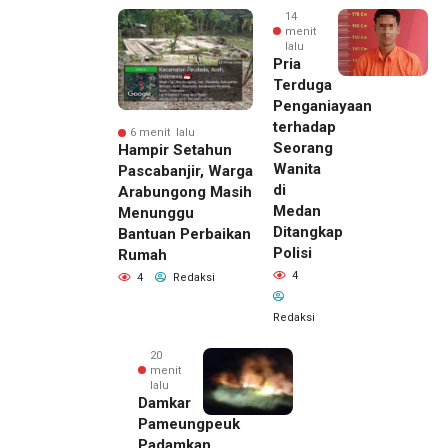
14
menit
lalu
Pria
Terduga
Penganiayaan
terhadap
6 menit lalu
Seorang
Hampir Setahun
Wanita
Pascabanjir, Warga
di
Arabungong Masih
Medan
Menunggu
Ditangkap
Bantuan Perbaikan
Polisi
Rumah
4
4
Redaksi
Redaksi
20
menit
lalu
Damkar
Pameungpeuk
Padamkan