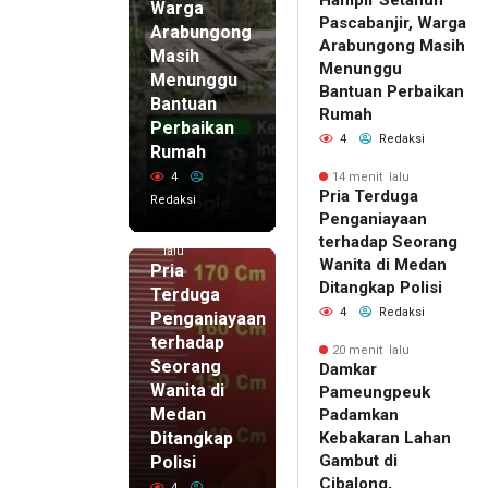
Warga
Pascabanjir, Warga
Arabungong
Arabungong Masih
Masih
Menunggu
Menunggu
Bantuan Perbaikan
Bantuan
Rumah
Perbaikan
4
Redaksi
Rumah
4
14 menit lalu
Pria Terduga
Redaksi
Penganiayaan
14 menit
terhadap Seorang
lalu
Wanita di Medan
Pria
Ditangkap Polisi
Terduga
4
Redaksi
Penganiayaan
terhadap
20 menit lalu
Seorang
Damkar
Wanita di
Pameungpeuk
Medan
Padamkan
Ditangkap
Kebakaran Lahan
Gambut di
Polisi
Cibalong,
4