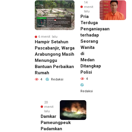
14
menit
lalu
Pria
Terduga
Penganiayaan
terhadap
6 menit lalu
Seorang
Hampir Setahun
Wanita
Pascabanjir, Warga
di
Arabungong Masih
Medan
Menunggu
Ditangkap
Bantuan Perbaikan
Polisi
Rumah
4
4
Redaksi
Redaksi
20
menit
lalu
Damkar
Pameungpeuk
Padamkan