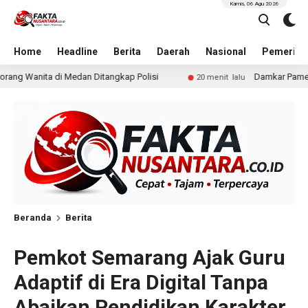
Kamis, 06 Agu 2026
Home
Headline
Berita
Daerah
Nasional
Pemerint
isi
Damkar Pameungpeuk Padamkan Kebakaran Lahan 
20 menit lalu
Beranda
Berita
Pemkot Semarang Ajak Guru
Adaptif di Era Digital Tanpa
Abaikan Pendidikan Karakter