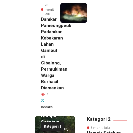
20
menit
lalu
Damkar
Pameungpeuk
Padamkan
Kebakaran
Lahan
Gambut
di
Cibalong,
Permukiman
Warga
Berhasil
Diamankan
4
6 menit
Redaksi
lalu
Hampir
Kategori 2
Setahun
Kategori 1
Pascabanjir,
6 menit lalu
Hampir Setahun