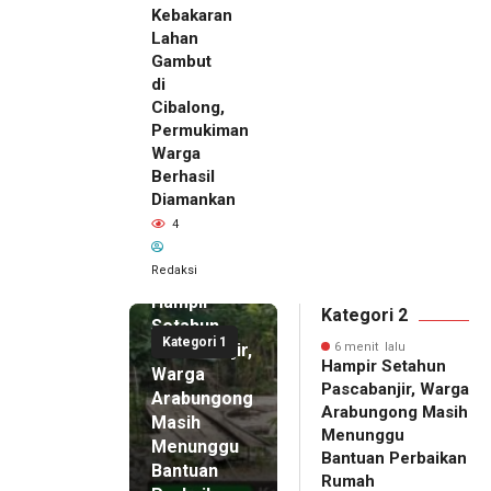
Kebakaran
Lahan
Gambut
di
Cibalong,
Permukiman
Warga
Berhasil
Diamankan
4
6 menit
Redaksi
lalu
Hampir
Kategori 2
Setahun
Kategori 1
Pascabanjir,
6 menit lalu
Hampir Setahun
Warga
Pascabanjir, Warga
Arabungong
Arabungong Masih
Masih
Menunggu
Menunggu
Bantuan Perbaikan
Bantuan
Rumah