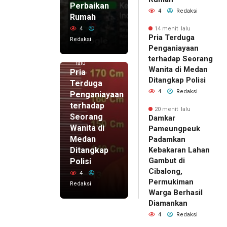
Perbaikan
4
Redaksi
Rumah
4
14 menit lalu
Pria Terduga
Redaksi
Penganiayaan
14 menit
terhadap Seorang
lalu
Wanita di Medan
Pria
Ditangkap Polisi
Terduga
4
Redaksi
Penganiayaan
terhadap
20 menit lalu
Seorang
Damkar
Wanita di
Pameungpeuk
Medan
Padamkan
Ditangkap
Kebakaran Lahan
Gambut di
Polisi
Cibalong,
4
Permukiman
Redaksi
Warga Berhasil
Diamankan
4
Redaksi