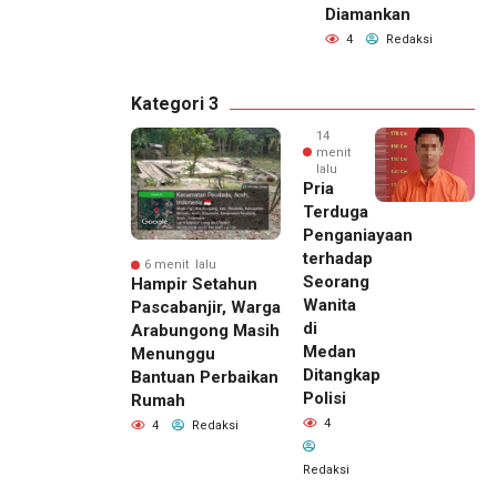
Diamankan
4
Redaksi
Kategori 3
14
menit
lalu
Pria
Terduga
Penganiayaan
terhadap
6 menit lalu
Seorang
Hampir Setahun
Wanita
Pascabanjir, Warga
di
Arabungong Masih
Medan
Menunggu
Ditangkap
Bantuan Perbaikan
Polisi
Rumah
4
4
Redaksi
Redaksi