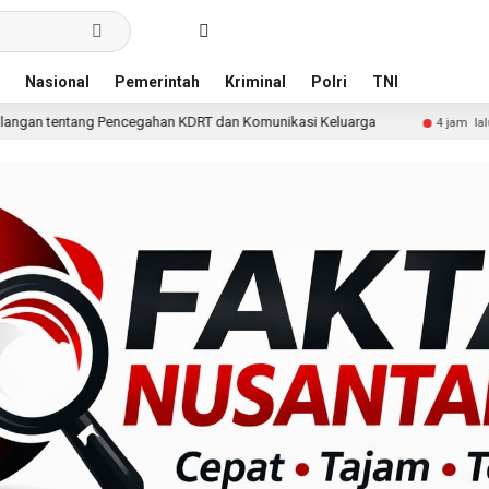
Nasional
Pemerintah
Kriminal
Polri
TNI
gahan KDRT dan Komunikasi Keluarga
KKN Undip Bekali P
4 jam lalu