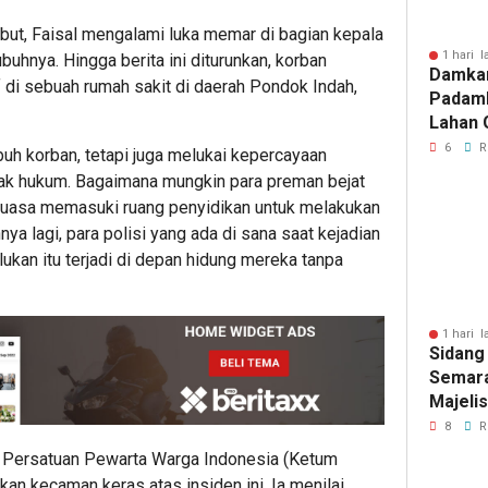
ebut, Faisal mengalami luka memar di bagian kepala
1 hari l
buhnya. Hingga berita ini diturunkan, korban
Damka
 di sebuah rumah sakit di daerah Pondok Indah,
Padam
Lahan 
Cibalo
6
R
buh korban, tetapi juga melukai kepercayaan
Warga 
gak hukum. Bagaimana mungkin para preman bejat
Diama
eluasa memasuki ruang penyidikan untuk melakukan
a lagi, para polisi yang ada di sana saat kejadian
kan itu terjadi di depan hidung mereka tanpa
1 hari l
Sidang
Semara
Majeli
Pemang
8
R
Artom
 Persatuan Pewarta Warga Indonesia (Ketum
n kecaman keras atas insiden ini. Ia menilai