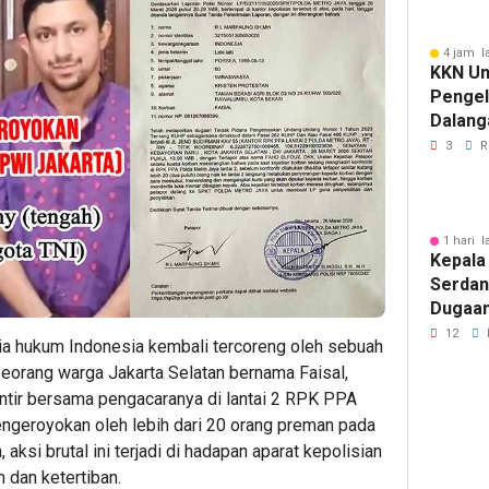
4 jam l
KKN Un
Penge
Dalang
Pikir I
3
R
1 hari l
Kepala
Serdan
Dugaan 
Tegask
12
nia hukum Indonesia kembali tercoreng oleh sebuah
Perizi
Seorang warga Jakarta Selatan bernama Faisal,
Jalur 
ntir bersama pengacaranya di lantai 2 RPK PPA
engeroyokan oleh lebih dari 20 orang preman pada
aksi brutal ini terjadi di hadapan aparat kepolisian
dan ketertiban.