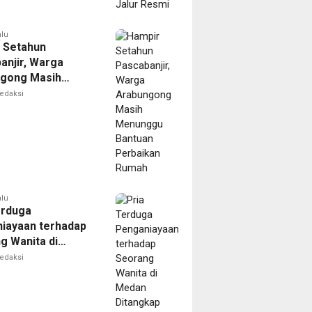
alu
 Setahun
anjir, Warga
gong Masih
ggu Bantuan
edaksi
kan Rumah
alu
erduga
iayaan terhadap
g Wanita di
Ditangkap Polisi
edaksi