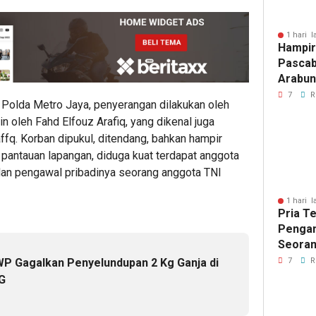
1 hari l
Hampir
Pascab
Arabun
Menun
7
R
 Polda Metro Jaya, penyerangan dilakukan oleh
Perbai
 oleh Fahd Elfouz Arafiq, yang dikenal juga
ffq. Korban dipukul, ditendang, bahkan hampir
i pantauan lapangan, diduga kuat terdapat anggota
an pengawal pribadinya seorang anggota TNI
1 hari l
Pria T
Pengan
Seoran
Medan 
7
R
WP Gagalkan Penyelundupan 2 Kg Ganja di
G