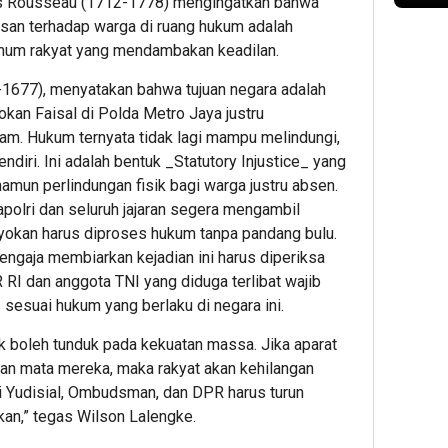
es Rousseau (1712-1778) mengingatkan bahwa
san terhadap warga di ruang hukum adalah
mum rakyat yang mendambakan keadilan.
2-1677), menyatakan bahwa tujuan negara adalah
okan Faisal di Polda Metro Jaya justru
m. Hukum ternyata tidak lagi mampu melindungi,
diri. Ini adalah bentuk _Statutory Injustice_ yang
amun perlindungan fisik bagi warga justru absen.
polri dan seluruh jajaran segera mengambil
oyokan harus diproses hukum tanpa pandang bulu.
u sengaja membiarkan kejadian ini harus diperiksa
 RI dan anggota TNI yang diduga terlibat wajib
s sesuai hukum yang berlaku di negara ini.
dak boleh tunduk pada kekuatan massa. Jika aparat
an mata mereka, maka rakyat akan kehilangan
 Yudisial, Ombudsman, dan DPR harus turun
an,” tegas Wilson Lalengke.