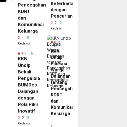
Keterkaitan
Pencegahan
dengan
KDRT
Pencurian
dan
3
Komunikasi
Redaksi
Keluarga
4
4
jam
Redaksi
lalu
KKN
4 jam lalu
Undip
KKN
Edukasi
Undip
Warga
Bekali
Dalangan
Pengelola
tentang
BUMDes
Pencegahan
Dalangan
KDRT
dengan
dan
Pola Pikir
Komunikasi
Inovatif
Keluarga
3
Redaksi
4