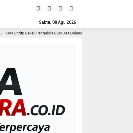
Sabtu, 08 Agu 2026
engelola BUMDes Dalangan dengan Pola Pikir Inovatif
Ke
1 hari lalu