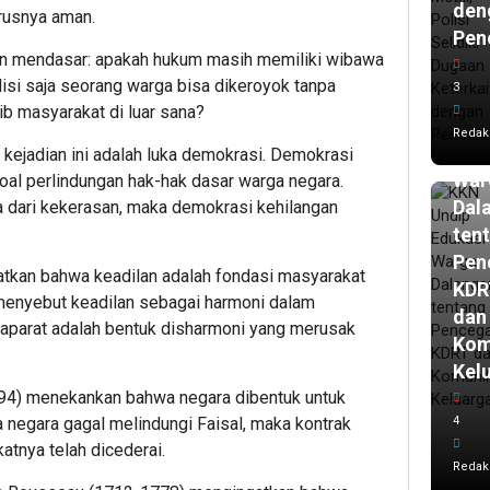
den
arusnya aman.
Pen
4
an mendasar: apakah hukum masih memiliki wibawa
ja
lalu
olisi saja seorang warga bisa dikeroyok tanpa
3
KK
b masyarakat di luar sana?
Und
Redak
Edu
ejadian ini adalah luka demokrasi. Demokrasi
War
 soal perlindungan hak-hak dasar warga negara.
Dal
a dari kekerasan, maka demokrasi kehilangan
ten
Pen
gatkan bahwa keadilan adalah fondasi masyarakat
KDR
menyebut keadilan sebagai harmoni dalam
dan
aparat adalah bentuk disharmoni yang merusak
Kom
Kel
94) menekankan bahwa negara dibentuk untuk
a negara gagal melindungi Faisal, maka kontrak
4
atnya telah dicederai.
Redak