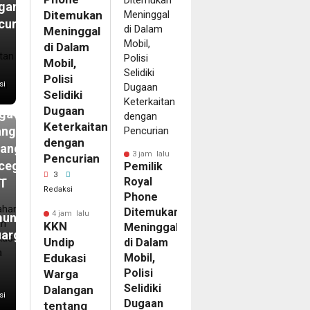
gan
Ditemukan
curian
Meninggal
m
di Dalam
N
Mobil,
ip
Polisi
si
Selidiki
kasi
Dugaan
ga
Keterkaitan
angan
dengan
tang
3 jam lalu
Pencurian
cegahan
Pemilik
3
Royal
T
Redaksi
Phone
Ditemukan
4 jam lalu
unikasi
KKN
Meninggal
uarga
Undip
di Dalam
Edukasi
Mobil,
Polisi
Warga
Selidiki
Dalangan
si
Dugaan
tentang