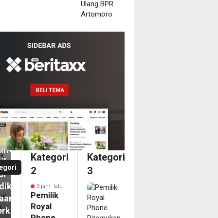
m
ilik
al
ne
emukan
inggal
am
Kategori
Kategori
il,
egori
2
3
si
diki
3 jam lalu
Pemilik
aan
Royal
erkaitan
Phone