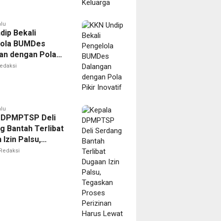
alu
dip Bekali
lola BUMDes
an dengan Pola
novatif
edaksi
alu
 DPMPTSP Deli
g Bantah Terlibat
Izin Palsu,
an Proses
Redaksi
nan Harus Lewat
Resmi