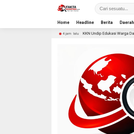
Home
Headline
Berita
Daerah
urian
KKN Undip Edukasi Warga Dalangan tentang Pence
4 jam lalu