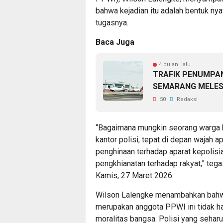
bahwa kejadian itu adalah bentuk ny
tugasnya.
Baca Juga
4 bulan lalu
TRAFIK PENUMPAN
SEMARANG MELESA
50
Redaksi
“Bagaimana mungkin seorang warga bi
kantor polisi, tepat di depan wajah a
penghinaan terhadap aparat kepolisi
pengkhianatan terhadap rakyat,” teg
Kamis, 27 Maret 2026.
Wilson Lalengke menambahkan bahwa 
merupakan anggota PPWI ini tidak h
moralitas bangsa. Polisi yang sehar