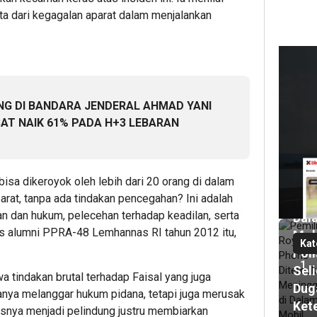
ata dari kegagalan aparat dalam menjalankan
3
ja
lalu
G DI BANDARA JENDERAL AHMAD YANI
Pem
T NAIK 61% PADA H+3 LEBARAN
Roy
Pho
Dit
sa dikeroyok oleh lebih dari 20 orang di dalam
Men
parat, tanpa ada tindakan pencegahan? Ini adalah
di
an dan hukum, pelecehan terhadap keadilan, serta
Dal
as alumni PPRA-48 Lemhannas RI tahun 2012 itu,
Mob
Kat
Poli
1
Seli
tindakan brutal terhadap Faisal yang juga
Dug
anya melanggar hukum pidana, tetapi juga merusak
Ket
usnya menjadi pelindung justru membiarkan