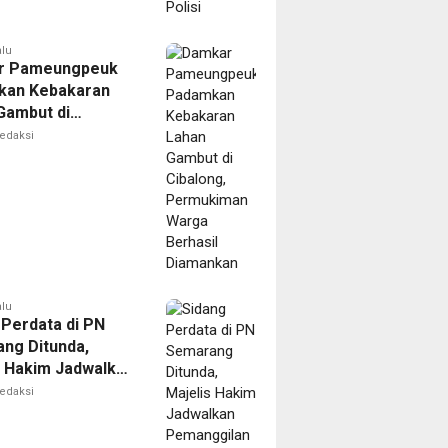
alu
r Pameungpeuk
kan Kebakaran
Gambut di
ng, Permukiman
edaksi
Berhasil
nkan
alu
 Perdata di PN
ng Ditunda,
s Hakim Jadwalkan
gilan Ulang BPR
edaksi
oro