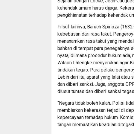
Sejalan dengan Locke, Jean-Jacqu
kehendak umum harus dijaga. Kekera
pengkhianatan terhadap kehendak u
Filsuf lainnya, Baruch Spinoza (163
kebebasan dari rasa takut. Pengeroy
menanamkan rasa takut yang mendala
bahkan di tempat para penegaknya sen
nyata, di mana prosedur hukum ada, n
Wilson Lalengke menyerukan agar Ka
tindakan tegas. Para pelaku penger
Lebih dari itu, aparat yang lalai ata
dan diberi sanksi. Juga, anggota DPR
diusut tuntas dan diberi sanksi tega
“Negara tidak boleh kalah. Polisi ti
membiarkan kekerasan terjadi di dep
kepercayaan terhadap hukum. Komisi
tangan memastikan keadilan ditegakk