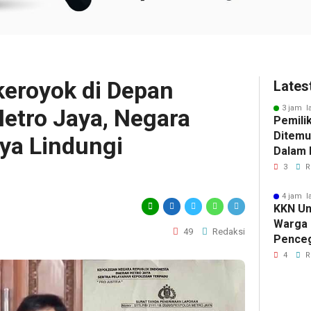
ikeroyok di Depan
Lates
3 jam l
Metro Jaya, Negara
Pemili
Ditemu
aya Lindungi
Dalam M
Selidik
3
R
Keterk
Pencur
4 jam l
KKN Un
Warga 
49
Redaksi
Pence
Komuni
4
R