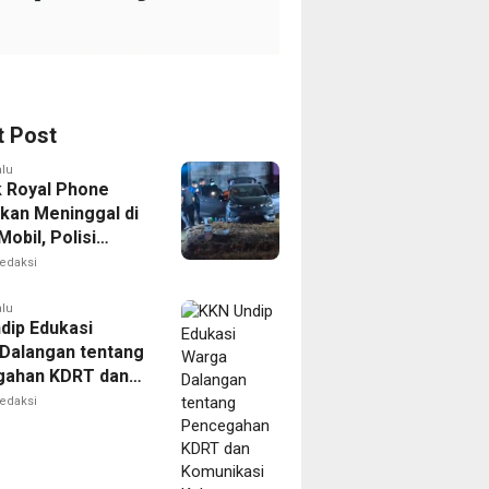
t Post
alu
k Royal Phone
kan Meninggal di
obil, Polisi
i Dugaan
edaksi
aitan dengan
ian
alu
dip Edukasi
Dalangan tentang
gahan KDRT dan
kasi Keluarga
edaksi