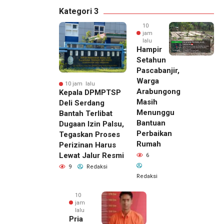
Kategori 3
10
jam
lalu
Hampir
Setahun
Pascabanjir,
Warga
10 jam lalu
Arabungong
Kepala DPMPTSP
Masih
Deli Serdang
Menunggu
Bantah Terlibat
Bantuan
Dugaan Izin Palsu,
Perbaikan
Tegaskan Proses
Rumah
Perizinan Harus
Lewat Jalur Resmi
6
9
Redaksi
Redaksi
10
jam
lalu
Pria