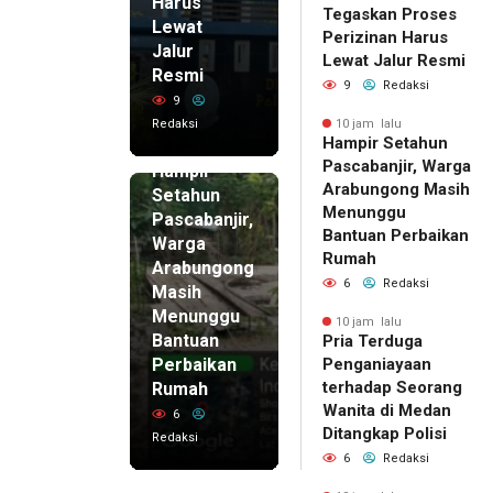
Harus
Tegaskan Proses
Lewat
Perizinan Harus
Jalur
Lewat Jalur Resmi
Resmi
9
Redaksi
9
Redaksi
10 jam lalu
Hampir Setahun
10 jam lalu
Pascabanjir, Warga
Hampir
Arabungong Masih
Setahun
Menunggu
Pascabanjir,
Bantuan Perbaikan
Warga
Rumah
Arabungong
6
Redaksi
Masih
Menunggu
10 jam lalu
Bantuan
Pria Terduga
Perbaikan
Penganiayaan
terhadap Seorang
Rumah
Wanita di Medan
6
Ditangkap Polisi
Redaksi
6
Redaksi