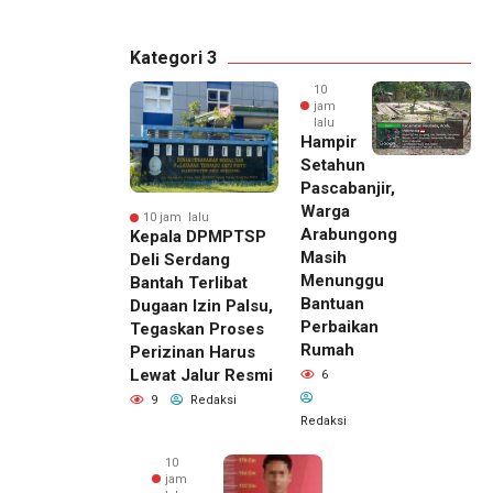
Kategori 3
10
jam
lalu
Hampir
Setahun
Pascabanjir,
Warga
10 jam lalu
Arabungong
Kepala DPMPTSP
Masih
Deli Serdang
Menunggu
Bantah Terlibat
Bantuan
Dugaan Izin Palsu,
Perbaikan
Tegaskan Proses
Rumah
Perizinan Harus
Lewat Jalur Resmi
6
9
Redaksi
Redaksi
10
jam