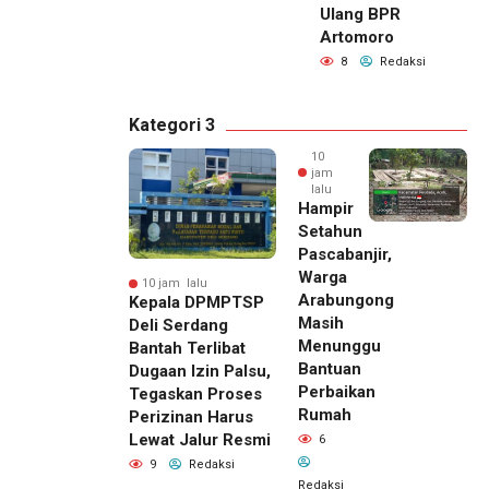
Ulang BPR
Artomoro
8
Redaksi
Kategori 3
10
jam
lalu
Hampir
Setahun
Pascabanjir,
Warga
10 jam lalu
Arabungong
Kepala DPMPTSP
Masih
Deli Serdang
Menunggu
Bantah Terlibat
Bantuan
Dugaan Izin Palsu,
Perbaikan
Tegaskan Proses
Rumah
Perizinan Harus
Lewat Jalur Resmi
6
9
Redaksi
Redaksi