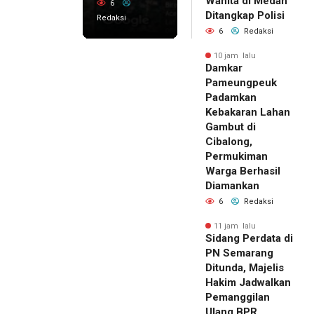
Wanita di Medan
6
Ditangkap Polisi
Redaksi
6
Redaksi
10 jam lalu
Damkar
Pameungpeuk
Padamkan
Kebakaran Lahan
Gambut di
Cibalong,
Permukiman
Warga Berhasil
Diamankan
6
Redaksi
11 jam lalu
Sidang Perdata di
PN Semarang
Ditunda, Majelis
Hakim Jadwalkan
Pemanggilan
Ulang BPR