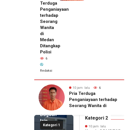
Terduga
Penganiayaan
terhadap
Seorang
Wanita
di
Medan
Ditangkap
Polisi
6
Redaksi
10 jam lalu
Kepala
DPMPTSP
alu
6
10 jam lalu
6
Deli
Setahun
Pria Terduga
Serdang
njir, Warga
Penganiayaan terhadap
Bantah
gong Masih
Seorang Wanita di
Terlibat
gu Bantuan
Medan Ditangkap Polisi
Dugaan
kan Rumah
Kategori 2
Izin
Kategori 1
Palsu,
10 jam lalu