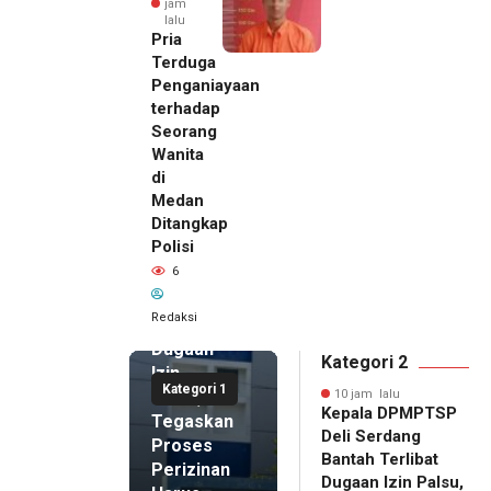
jam
lalu
Pria
Terduga
Penganiayaan
terhadap
Seorang
Wanita
di
10 jam lalu
Medan
Kepala
Ditangkap
DPMPTSP
Polisi
Deli
6
Serdang
Bantah
Redaksi
Terlibat
Dugaan
Kategori 2
Izin
Kategori 1
Palsu,
10 jam lalu
Kepala DPMPTSP
Tegaskan
Deli Serdang
Proses
Bantah Terlibat
Perizinan
Dugaan Izin Palsu,