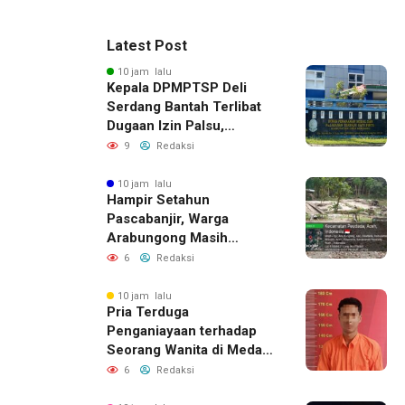
Latest Post
10 jam lalu
Kepala DPMPTSP Deli
Serdang Bantah Terlibat
Dugaan Izin Palsu,
Tegaskan Proses
9
Redaksi
Perizinan Harus Lewat
Jalur Resmi
10 jam lalu
Hampir Setahun
Pascabanjir, Warga
Arabungong Masih
Menunggu Bantuan
6
Redaksi
Perbaikan Rumah
10 jam lalu
Pria Terduga
Penganiayaan terhadap
Seorang Wanita di Medan
Ditangkap Polisi
6
Redaksi