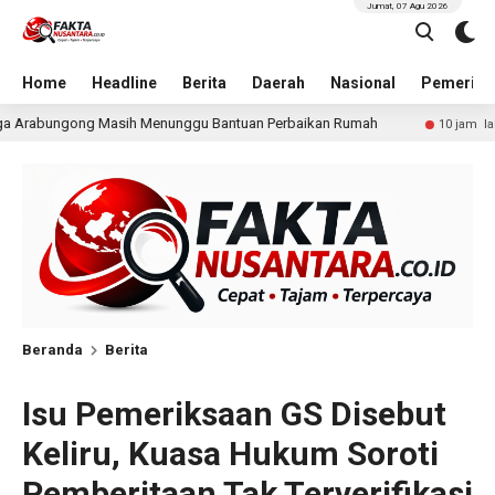
Jumat, 07 Agu 2026
Home
Headline
Berita
Daerah
Nasional
Pemerint
 Bantuan Perbaikan Rumah
Pria Terduga Penganiayaan t
10 jam lalu
Beranda
Berita
Isu Pemeriksaan GS Disebut
Keliru, Kuasa Hukum Soroti
Pemberitaan Tak Terverifikasi