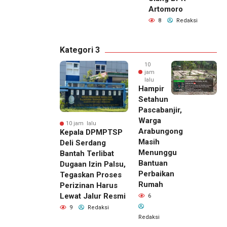
Artomoro
8
Redaksi
Kategori 3
10
jam
lalu
Hampir
Setahun
Pascabanjir,
Warga
10 jam lalu
Arabungong
Kepala DPMPTSP
Masih
Deli Serdang
Menunggu
Bantah Terlibat
Bantuan
Dugaan Izin Palsu,
Perbaikan
Tegaskan Proses
Rumah
Perizinan Harus
Lewat Jalur Resmi
6
9
Redaksi
Redaksi