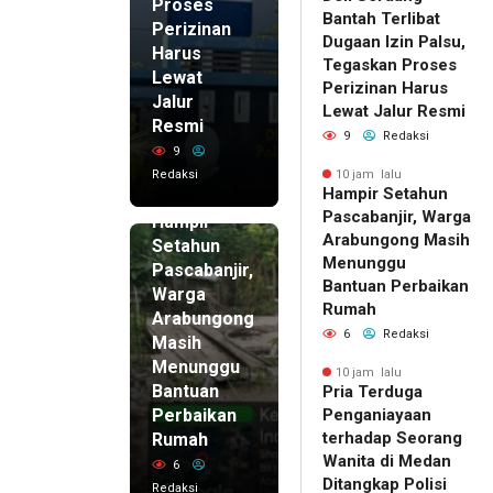
Proses
Bantah Terlibat
Perizinan
Dugaan Izin Palsu,
Harus
Tegaskan Proses
Lewat
Perizinan Harus
Jalur
Lewat Jalur Resmi
Resmi
9
Redaksi
9
Redaksi
10 jam lalu
Hampir Setahun
10 jam lalu
Pascabanjir, Warga
Hampir
Arabungong Masih
Setahun
Menunggu
Pascabanjir,
Bantuan Perbaikan
Warga
Rumah
Arabungong
6
Redaksi
Masih
Menunggu
10 jam lalu
Bantuan
Pria Terduga
Perbaikan
Penganiayaan
terhadap Seorang
Rumah
Wanita di Medan
6
Ditangkap Polisi
Redaksi