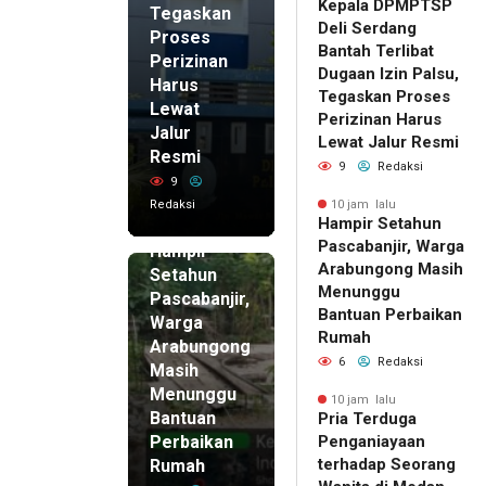
Kepala DPMPTSP
Tegaskan
Deli Serdang
Proses
Bantah Terlibat
Perizinan
Dugaan Izin Palsu,
Harus
Tegaskan Proses
Lewat
Perizinan Harus
Jalur
Lewat Jalur Resmi
Resmi
9
Redaksi
9
Redaksi
10 jam lalu
Hampir Setahun
10 jam lalu
Pascabanjir, Warga
Hampir
Arabungong Masih
Setahun
Menunggu
Pascabanjir,
Bantuan Perbaikan
Warga
Rumah
Arabungong
6
Redaksi
Masih
Menunggu
10 jam lalu
Bantuan
Pria Terduga
Perbaikan
Penganiayaan
terhadap Seorang
Rumah