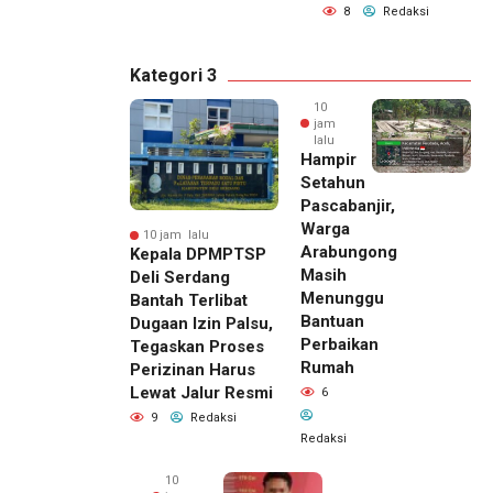
8
Redaksi
Kategori 3
10
jam
lalu
Hampir
Setahun
Pascabanjir,
Warga
10 jam lalu
Arabungong
Kepala DPMPTSP
Masih
Deli Serdang
Menunggu
Bantah Terlibat
Bantuan
Dugaan Izin Palsu,
Perbaikan
Tegaskan Proses
Rumah
Perizinan Harus
Lewat Jalur Resmi
6
9
Redaksi
Redaksi
10