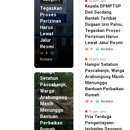
Palsu,
10 jam lalu
Kepala DPMPTSP
Tegaskan
Deli Serdang
Proses
Bantah Terlibat
Perizinan
Dugaan Izin Palsu,
Harus
Tegaskan Proses
Lewat
Perizinan Harus
Jalur
Lewat Jalur Resmi
Resmi
9
Redaksi
9
Redaksi
10 jam lalu
Hampir Setahun
10 jam lalu
Pascabanjir, Warga
Hampir
Arabungong Masih
Setahun
Menunggu
Pascabanjir,
Bantuan Perbaikan
Warga
Rumah
Arabungong
6
Redaksi
Masih
Menunggu
10 jam lalu
Bantuan
Pria Terduga
Perbaikan
Penganiayaan
terhadap Seorang
Rumah