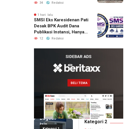
Bantuan Pascabencana
34
Redaksi
1 hari lalu
SMSI Eks Karesidenan Pati
Desak BPK Audit Dana
Publikasi Instansi, Hanya
untuk Perusahaan Pers
12
Redaksi
Berlegalitas
10 jam lalu
Kepala
DPMPTSP
Deli
Serdang
Bantah
Terlibat
Dugaan
Kategori 2
Izin
Kategori 1