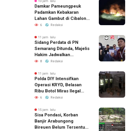
10 jam lalu
Damkar Pameungpeuk
Padamkan Kebakaran
Lahan Gambut di Cibalong,
Permukiman Warga
6
Redaksi
Berhasil Diamankan
11 jam lalu
Sidang Perdata di PN
Semarang Ditunda, Majelis
Hakim Jadwalkan
Pemanggilan Ulang BPR
8
Redaksi
Artomoro
11 jam lalu
Polda DIY Intensifkan
Operasi KRYD, Belasan
Ribu Botol Miras Ilegal
Berhasil Diamankan
6
Redaksi
15 jam lalu
Sisa Pondasi, Korban
Banjir Arabungong
Bireuen Belum Tersentuh