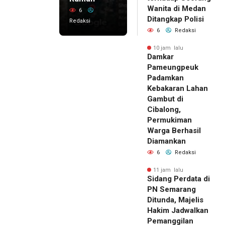
Wanita di Medan
6
Ditangkap Polisi
Redaksi
6
Redaksi
10 jam lalu
Damkar
Pameungpeuk
Padamkan
Kebakaran Lahan
Gambut di
Cibalong,
Permukiman
Warga Berhasil
Diamankan
6
Redaksi
11 jam lalu
Sidang Perdata di
PN Semarang
Ditunda, Majelis
Hakim Jadwalkan
Pemanggilan