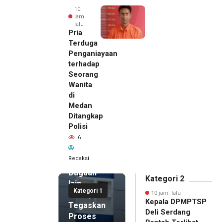
10
jam
lalu
Pria
Terduga
Penganiayaan
terhadap
Seorang
Wanita
di
10 jam lalu
Medan
Kepala
Ditangkap
DPMPTSP
Polisi
Deli
6
Serdang
Bantah
Redaksi
Terlibat
Dugaan
Kategori 2
Izin
Kategori 1
Palsu,
10 jam lalu
Kepala DPMPTSP
Tegaskan
Deli Serdang
Proses