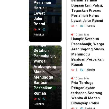
Bantah Terlibat
Perizinan
Dugaan Izin Palsu,
Harus
Tegaskan Proses
Lewat
Perizinan Harus
Jalur
Lewat Jalur Resmi
Resmi
9
Redaksi
9
Redaksi
10 jam lalu
Hampir Setahun
10 jam lalu
Pascabanjir, Warga
Hampir
Arabungong Masih
Setahun
Menunggu
Pascabanjir,
Bantuan Perbaikan
Warga
Rumah
Arabungong
6
Redaksi
Masih
Menunggu
10 jam lalu
Bantuan
Pria Terduga
Perbaikan
Penganiayaan
terhadap Seorang
Rumah
Wanita di Medan
6
Ditangkap Polisi
Redaksi
6
Redaksi