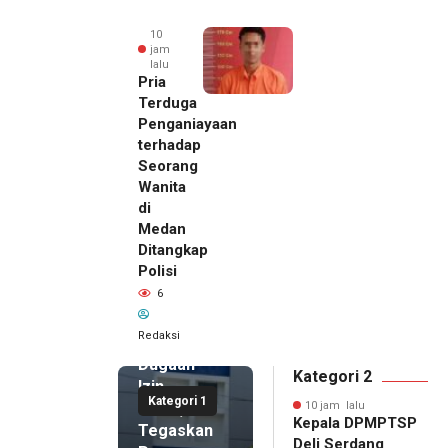
10
jam
lalu
Pria
Terduga
Penganiayaan
terhadap
Seorang
Wanita
di
10 jam lalu
Medan
Kepala
Ditangkap
DPMPTSP
Polisi
Deli
6
Serdang
Bantah
Redaksi
Terlibat
Dugaan
Kategori 2
Izin
Kategori 1
Palsu,
10 jam lalu
Kepala DPMPTSP
Tegaskan
Deli Serdang