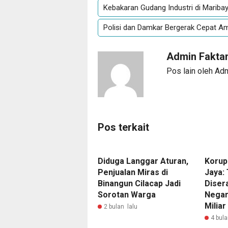
Kebakaran Gudang Industri di Mariba
Polisi dan Damkar Bergerak Cepat A
Admin Fakta
Pos lain oleh Ad
Pos terkait
Diduga Langgar Aturan,
Korup
Penjualan Miras di
Jaya:
Binangun Cilacap Jadi
Diser
Sorotan Warga
Negar
Miliar
2 bulan lalu
4 bula