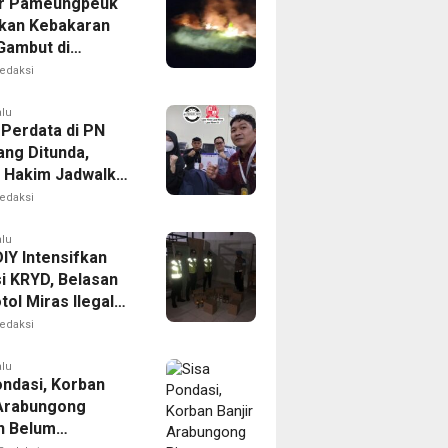
r Pameungpeuk
kan Kebakaran
Gambut di
ng, Permukiman
edaksi
Berhasil
nkan
alu
 Perdata di PN
ng Ditunda,
s Hakim Jadwalkan
gilan Ulang BPR
edaksi
oro
alu
IY Intensifkan
i KRYD, Belasan
tol Miras Ilegal
il Diamankan
edaksi
alu
ondasi, Korban
 Arabungong
n Belum