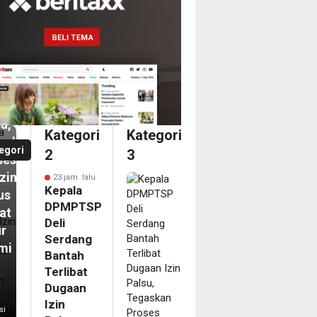
MPTSP
dang
tah
ibat
aan
u,
Kategori
Kategori
askan
egori
2
3
ses
izinan
23 jam lalu
Kepala
us
DPMPTSP
at
Deli
ur
Serdang
mi
Bantah
Terlibat
m
Dugaan
pir
Izin
si