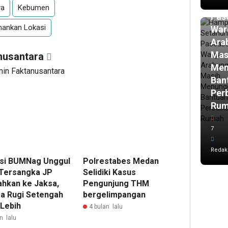
Set
ya
Kebumen
Pasc
mankan Lokasi
War
Ara
Mas
nusantara
Men
min Faktanusantara
Ban
Per
Ru
7
Redak
si BUMNag Unggul
Polrestabes Medan
 Tersangka JP
Selidiki Kasus
ahkan ke Jaksa,
Pengunjung THM
a Rugi Setengah
bergelimpangan
 Lebih
4 bulan lalu
n lalu