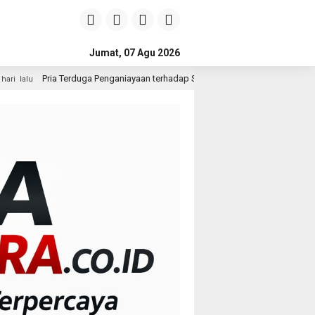
Jumat, 07 Agu 2026
Penganiayaan terhadap Seorang Wanita di Medan Ditangkap Polisi
1 ha