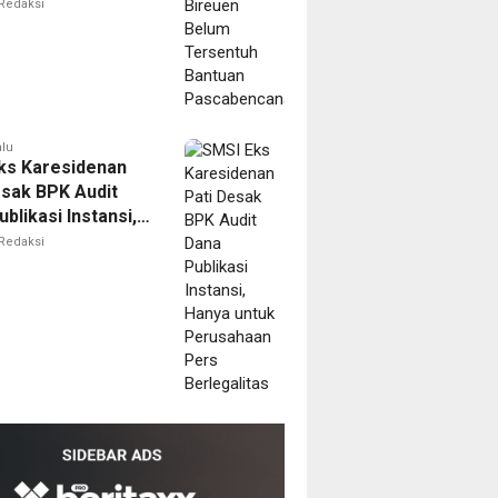
tuh Bantuan
Redaksi
bencana
alu
ks Karesidenan
esak BPK Audit
blikasi Instansi,
untuk Perusahaan
Redaksi
erlegalitas
m
ala