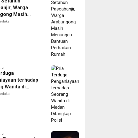
 Setahun
anjir, Warga
gong Masih
ggu Bantuan
edaksi
kan Rumah
alu
erduga
iayaan terhadap
g Wanita di
Ditangkap Polisi
edaksi
alu