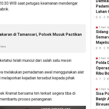
Damka
ul 20.30 WIB saat petugas keamanan mendengar
Padam
abrik.
Lahan 
Cibalo
6
R
Warga 
Diama
1 hari l
Sidang
akaran di Tamansari, Polsek Musuk Pastikan
Semara
Majeli
tara
Pemang
8
R
Artom
1 hari l
ketahui telah muncul dari salah satu mesin
Polda D
Operas
ya melakukan pemadaman awal menggunakan alat
Ribu Bo
 melaporkan kejadian tersebut kepada pihak
Berhas
7
R
1 hari l
ek Kramat bersama tim terkait segera tiba di
Sisa P
Banjir
 membantu proses penanganan.
Bireue