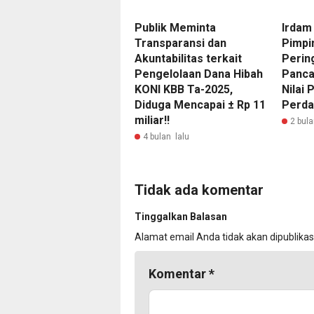
Publik Meminta
Irdam
Transparansi dan
Pimpi
Akuntabilitas terkait
Pering
Pengelolaan Dana Hibah
Panca
KONI KBB Ta-2025,
Nilai 
Diduga Mencapai ± Rp 11
Perda
miliar!!
2 bula
4 bulan lalu
Tidak ada komentar
Tinggalkan Balasan
Alamat email Anda tidak akan dipublikas
Komentar
*