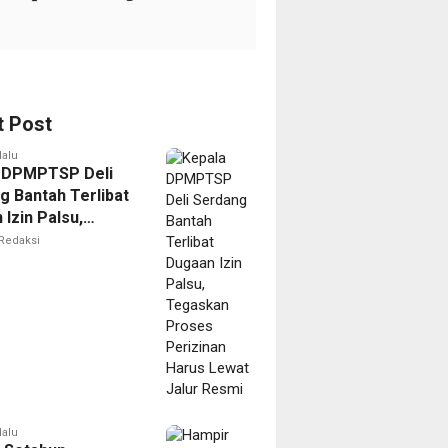
t Post
lalu
 DPMPTSP Deli
g Bantah Terlibat
Izin Palsu,
an Proses
Redaksi
nan Harus Lewat
Resmi
lalu