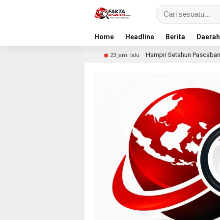
Home
Headline
Berita
Daerah
esmi
Hampir Setahun Pascabanjir, Warga Arabungong 
23 jam lalu