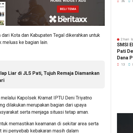
Tersen
36
Pasca
dari Kota dan Kabupaten Tegal dikerahkan untuk
2 hari l
 meluas ke bagian lain.
SMSI E
Pati D
Dana Pu
Hanya 
13
Pers B
alap Liar di JLS Pati, Tujuh Remaja Diamankan
ari
melalui Kapolsek Kramat IPTU Deni Triyatno
ng dilakukan merupakan bagian dari upaya
23
yarakat serta menjaga situasi tetap aman.
ja
lalu
untuk memastikan keamanan di sekitar area serta
Kep
 ini penyebab kebakaran masih dalam