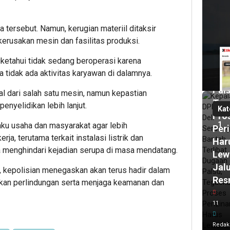
DP
Deli
Ser
 tersebut. Namun, kerugian materiil ditaksir
Ban
kerusakan mesin dan fasilitas produksi.
Terl
iketahui tidak sedang beroperasi karena
Dug
a tidak ada aktivitas karyawan di dalamnya.
Izin
Pals
l dari salah satu mesin, namun kepastian
Teg
nyelidikan lebih lanjut.
Kat
Pro
1
ku usaha dan masyarakat agar lebih
Per
a, terutama terkait instalasi listrik dan
Har
a menghindari kejadian serupa di masa mendatang.
Lew
Jal
 kepolisian menegaskan akan terus hadir dalam
Res
ikan perlindungan serta menjaga keamanan dan
23
11
ja
lalu
Ham
Redak