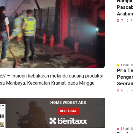
Hampir
Pascab
Arabun
Menun
7
R
Perbai
1 hari l
Pria T
id// – Insiden kebakaran melanda gudang produksi
Pengan
esa Maribaya, Kecamatan Kramat, pada Minggu
Seoran
Medan 
6
R
1 hari l