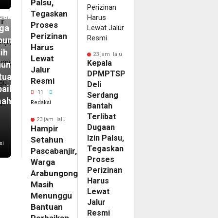
Palsu,
ahun
Tegaskan
abanjir,
Proses
ga
Perizinan
bungong
Harus
ih
23 jam lalu
Lewat
Kepala
unggu
Jalur
DPMPTSP
tuan
Resmi
Deli
baikan
11
Serdang
mah
Redaksi
Bantah
Terlibat
23 jam lalu
Dugaan
Hampir
Izin Palsu,
Setahun
si
Tegaskan
Pascabanjir,
Proses
Warga
Perizinan
Arabungong
Harus
Masih
Lewat
Menunggu
Jalur
Bantuan
Resmi