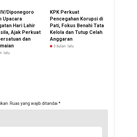
 IV/Diponegoro
KPK Perkuat
n Upacara
Pencegahan Korupsi di
atan Hari Lahir
Pati, Fokus Benahi Tata
sila, Ajak Perkuat
Kelola dan Tutup Celah
Persatuan dan
Anggaran
maian
3 bulan lalu
n lalu
ikan.
Ruas yang wajib ditandai
*