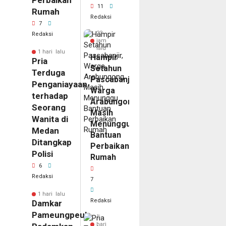
Perbaikan
11
Rumah
Redaksi
7
23
Redaksi
jam
lalu
1 hari lalu
Hampir
Pria
Setahun
Terduga
Pascabanjir,
Penganiayaan
Warga
terhadap
Arabungong
Seorang
Masih
Wanita di
Menunggu
Medan
Bantuan
Ditangkap
Perbaikan
Polisi
Rumah
6
Redaksi
7
1 hari lalu
Redaksi
Damkar
Pameungpeuk
1
hari