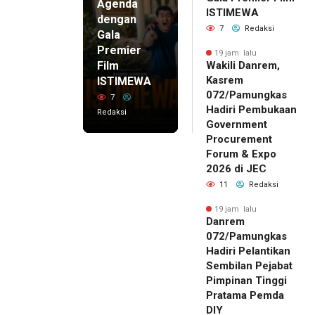
Agenda
ISTIMEWA
dengan
7
Redaksi
Gala
Premier
19 jam lalu
Film
Wakili Danrem,
Kasrem
ISTIMEWA
072/Pamungkas
7
Hadiri Pembukaan
Redaksi
Government
Procurement
Forum & Expo
2026 di JEC
11
Redaksi
19 jam lalu
Danrem
072/Pamungkas
Hadiri Pelantikan
Sembilan Pejabat
Pimpinan Tinggi
Pratama Pemda
DIY