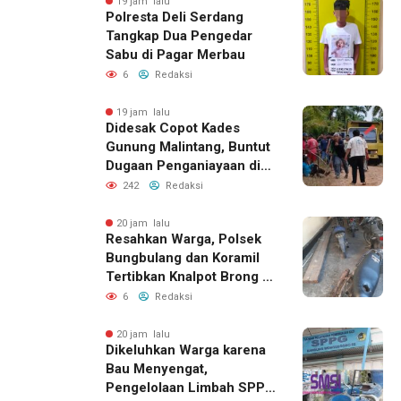
19 jam lalu
Polresta Deli Serdang
Tangkap Dua Pengedar
Sabu di Pagar Merbau
6
Redaksi
19 jam lalu
Didesak Copot Kades
Gunung Malintang, Buntut
Dugaan Penganiayaan di
Dusun Balakka Padang
242
Redaksi
Lawas
20 jam lalu
Resahkan Warga, Polsek
Bungbulang dan Koramil
Tertibkan Knalpot Brong di
Jalan Raya
6
Redaksi
20 jam lalu
Dikeluhkan Warga karena
Bau Menyengat,
Pengelolaan Limbah SPPG