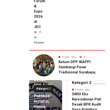
Forum
&
Expo
2026
di
JEC
11
Redaksi
alu
7
19 jam lalu
11
19 jam lalu
DPP IKAPPI
Wakili Danrem, Kasrem
SMSI Eks
gi Pasar
072/Pamungkas Hadiri
Karesidenan
onal Surabaya,
Pembukaan Government
Pati
Agenda dengan
Procurement Forum &
Desak
emier Film
Expo 2026 di JEC
Kategori 2
BPK Audit
WA
Kategori 1
Dana
19 jam lalu
SMSI Eks
Publikasi
Karesidenan Pati
Instansi,
Desak BPK Audit
Hanya
Dana Publikasi