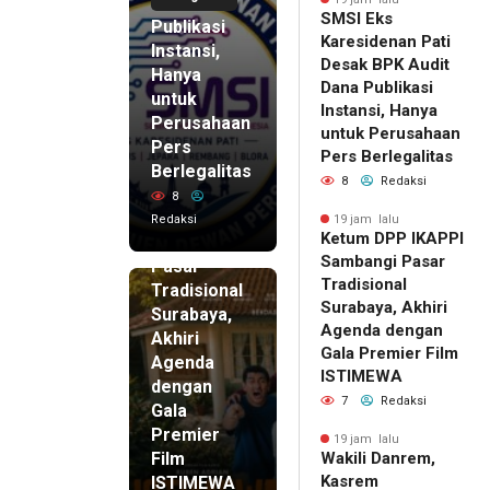
Dana
SMSI Eks
Publikasi
Karesidenan Pati
Instansi,
Desak BPK Audit
Hanya
Dana Publikasi
untuk
Instansi, Hanya
Perusahaan
untuk Perusahaan
Pers
19 jam lalu
Pers Berlegalitas
Ketum
Berlegalitas
8
Redaksi
DPP
8
IKAPPI
Redaksi
19 jam lalu
Ketum DPP IKAPPI
Sambangi
Sambangi Pasar
Pasar
Tradisional
Tradisional
Surabaya, Akhiri
Surabaya,
Agenda dengan
Akhiri
Gala Premier Film
Agenda
ISTIMEWA
dengan
7
Redaksi
Gala
Premier
19 jam lalu
Film
Wakili Danrem,
Kasrem
ISTIMEWA