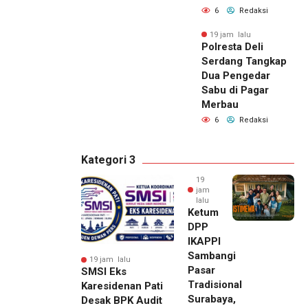
6
Redaksi
19 jam lalu
Polresta Deli
Serdang Tangkap
Dua Pengedar
Sabu di Pagar
Merbau
6
Redaksi
Kategori 3
19
jam
lalu
Ketum
DPP
IKAPPI
Sambangi
19 jam lalu
Pasar
SMSI Eks
Tradisional
Karesidenan Pati
Surabaya,
Desak BPK Audit