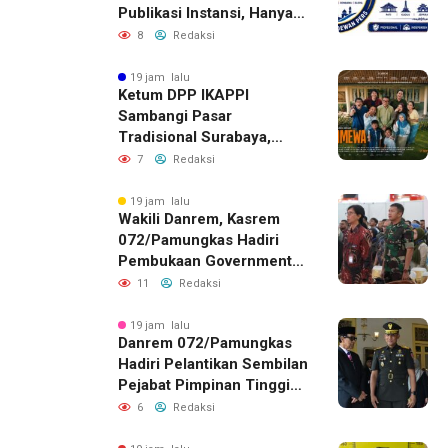
Publikasi Instansi, Hanya
untuk Perusahaan Pers
8
Redaksi
Berlegalitas
19 jam lalu
Ketum DPP IKAPPI
Sambangi Pasar
Tradisional Surabaya,
Akhiri Agenda dengan
7
Redaksi
Gala Premier Film
ISTIMEWA
19 jam lalu
Wakili Danrem, Kasrem
072/Pamungkas Hadiri
Pembukaan Government
Procurement Forum &
11
Redaksi
Expo 2026 di JEC
19 jam lalu
Danrem 072/Pamungkas
Hadiri Pelantikan Sembilan
Pejabat Pimpinan Tinggi
Pratama Pemda DIY
6
Redaksi