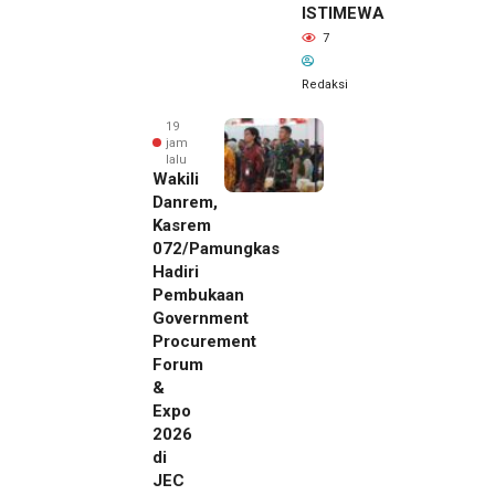
ISTIMEWA
7
Redaksi
19
jam
lalu
Wakili
Danrem,
Kasrem
072/Pamungkas
Hadiri
Pembukaan
Government
Procurement
Forum
&
Expo
2026
di
JEC
19 jam lalu