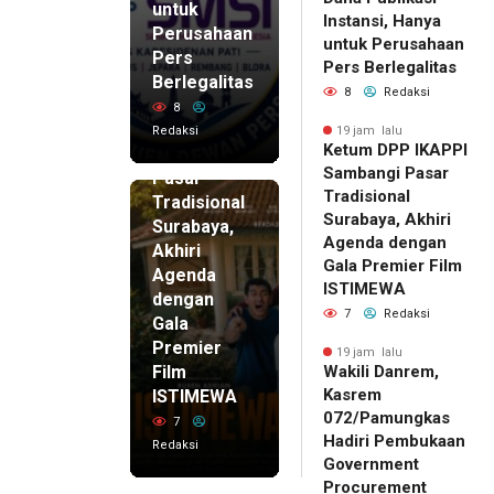
untuk
Instansi, Hanya
Perusahaan
untuk Perusahaan
Pers
19 jam lalu
Pers Berlegalitas
Ketum
Berlegalitas
8
Redaksi
DPP
8
IKAPPI
Redaksi
19 jam lalu
Ketum DPP IKAPPI
Sambangi
Sambangi Pasar
Pasar
Tradisional
Tradisional
Surabaya, Akhiri
Surabaya,
Agenda dengan
Akhiri
Gala Premier Film
Agenda
ISTIMEWA
dengan
7
Redaksi
Gala
Premier
19 jam lalu
Film
Wakili Danrem,
Kasrem
ISTIMEWA
072/Pamungkas
7
Hadiri Pembukaan
Redaksi
Government
Procurement