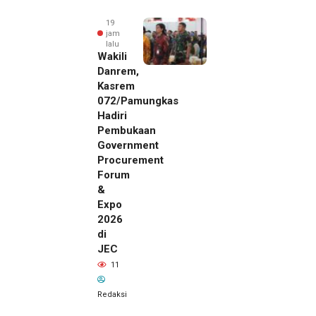
19
jam
lalu
Wakili
Danrem,
Kasrem
072/Pamungkas
Hadiri
Pembukaan
Government
Procurement
Forum
&
Expo
2026
di
JEC
19 jam lalu
11
SMSI Eks
Karesidenan
Redaksi
Pati
Desak