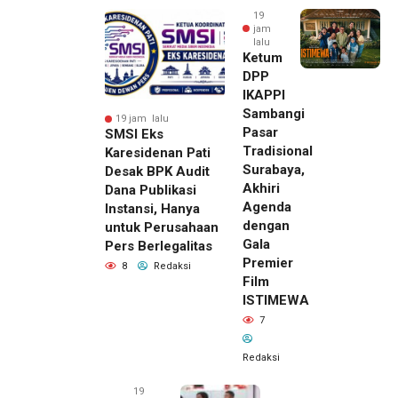
19
jam
lalu
Ketum
DPP
IKAPPI
Sambangi
19 jam lalu
Pasar
SMSI Eks
Tradisional
Karesidenan Pati
Surabaya,
Desak BPK Audit
Akhiri
Dana Publikasi
Agenda
Instansi, Hanya
dengan
untuk Perusahaan
Gala
Pers Berlegalitas
Premier
8
Redaksi
Film
ISTIMEWA
7
Redaksi
19