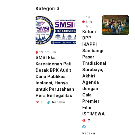
Kategori 3
19
jam
lalu
Ketum
DPP
IKAPPI
Sambangi
19 jam lalu
Pasar
SMSI Eks
Tradisional
Karesidenan Pati
Surabaya,
Desak BPK Audit
Akhiri
Dana Publikasi
Agenda
Instansi, Hanya
dengan
untuk Perusahaan
Gala
Pers Berlegalitas
Premier
8
Redaksi
Film
ISTIMEWA
7
Redaksi