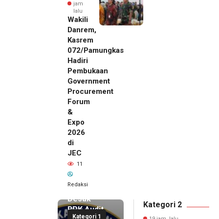
jam
lalu
Wakili
Danrem,
Kasrem
072/Pamungkas
Hadiri
Pembukaan
Government
Procurement
Forum
&
Expo
2026
di
JEC
19 jam lalu
11
SMSI Eks
Karesidenan
Redaksi
Pati
Desak
Kategori 2
BPK Audit
Kategori 1
19 jam lalu