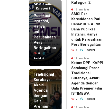
Kategori 2
BPK Audit
Kategori 1
Dana
19 jam lalu
SMSI Eks
Publikasi
Karesidenan Pati
Instansi,
Desak BPK Audit
Hanya
Dana Publikasi
untuk
Instansi, Hanya
Perusahaan
untuk Perusahaan
Pers
19 jam lalu
Pers Berlegalitas
Ketum
Berlegalitas
8
Redaksi
DPP
8
IKAPPI
Redaksi
19 jam lalu
Ketum DPP IKAPPI
Sambangi
Sambangi Pasar
Pasar
Tradisional
Tradisional
Surabaya, Akhiri
Surabaya,
Agenda dengan
Akhiri
Gala Premier Film
Agenda
ISTIMEWA
dengan
7
Redaksi
Gala
Premier
19 jam lalu