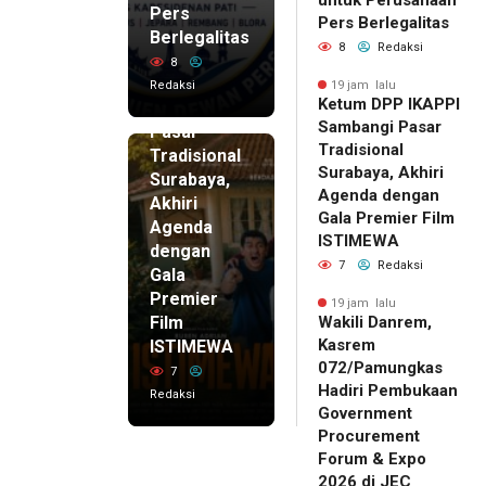
Pers
19 jam lalu
Pers Berlegalitas
Ketum
Berlegalitas
8
Redaksi
DPP
8
IKAPPI
Redaksi
19 jam lalu
Ketum DPP IKAPPI
Sambangi
Sambangi Pasar
Pasar
Tradisional
Tradisional
Surabaya, Akhiri
Surabaya,
Agenda dengan
Akhiri
Gala Premier Film
Agenda
ISTIMEWA
dengan
7
Redaksi
Gala
Premier
19 jam lalu
Film
Wakili Danrem,
Kasrem
ISTIMEWA
072/Pamungkas
7
Hadiri Pembukaan
Redaksi
Government
Procurement
Forum & Expo
2026 di JEC