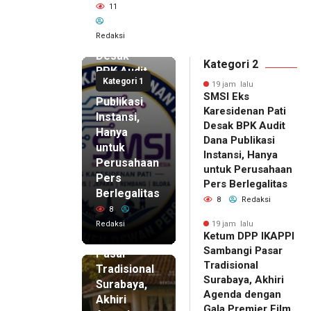
11
SMSI Eks
Karesidenan
Redaksi
Pati
Desak
Kategori 2
BPK Audit
Kategori 1
Dana
19 jam lalu
SMSI Eks
Publikasi
Karesidenan Pati
Instansi,
Desak BPK Audit
Hanya
Dana Publikasi
untuk
Instansi, Hanya
Perusahaan
untuk Perusahaan
Pers
19 jam lalu
Pers Berlegalitas
Ketum
Berlegalitas
8
Redaksi
DPP
8
IKAPPI
Redaksi
19 jam lalu
Ketum DPP IKAPPI
Sambangi
Sambangi Pasar
Pasar
Tradisional
Tradisional
Surabaya, Akhiri
Surabaya,
Agenda dengan
Akhiri
Gala Premier Film