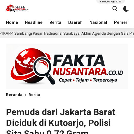
Kamis, 06 Agu 2026
Home
Headline
Berita
Daerah
Nasional
Pemerint
onal Surabaya, Akhiri Agenda dengan Gala Premier Film ISTIMEWA
19
Beranda
Berita
Pemuda dari Jakarta Barat
Diciduk di Kutoarjo, Polisi
Sita Sabu 0,72 Gram