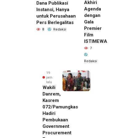
Akhiri
Dana Publikasi
Agenda
Instansi, Hanya
dengan
untuk Perusahaan
Gala
Pers Berlegalitas
Premier
8
Redaksi
Film
ISTIMEWA
7
Redaksi
19
jam
lalu
Wakili
Danrem,
Kasrem
072/Pamungkas
Hadiri
Pembukaan
Government
Procurement