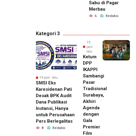
Sabu di Pagar
Merbau
6
Redaksi
Kategori 3
19
jam
lalu
Ketum
DPP
IKAPPI
Sambangi
19 jam lalu
Pasar
SMSI Eks
Tradisional
Karesidenan Pati
Surabaya,
Desak BPK Audit
Akhiri
Dana Publikasi
Agenda
Instansi, Hanya
dengan
untuk Perusahaan
Gala
Pers Berlegalitas
Premier
8
Redaksi
Film