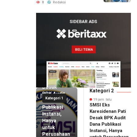
Bandung Wonosegoro 2 di
8
Redaksi
Boyolali Disorot
19 jam lalu
SMSI Eks
Karesidenan
Pati
Desak
Kategori 2
BPK Audit
Kategori 1
Dana
19 jam lalu
SMSI Eks
Publikasi
Karesidenan Pati
Instansi,
Desak BPK Audit
Hanya
Dana Publikasi
untuk
Instansi, Hanya
Perusahaan
untuk Perusahaan